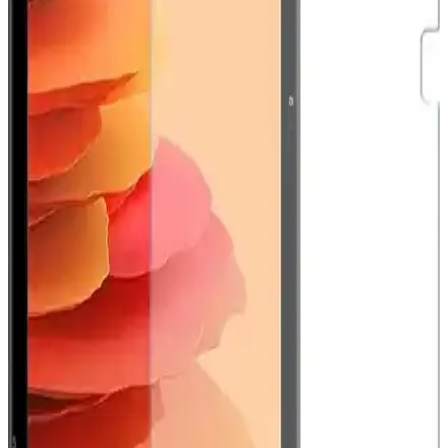
zayıflıklar nedeniyle ortaya çıkan bootloop sorunları, cihazın
açılmamasına ve fonksiyon kayıplarına yol açıyor. Yazılım
güncellemeleri bu durumu tetikliyor olabilir.
Samsung Galaxy Watch İçin MobaxAksesuar Metal
Kordonlar: Şıklık ve Dayanıklılık Sunan Uyumlu
Seçenekler
MobaxAksesuar metal kordonlar, Samsung Galaxy Watch serisiyle
uyumlu, dayanıklı ve şık tasarımıyla saatlerinize modern ve estetik
bir görünüm kazandırır, kullanım kolaylığı sağlar.
Samsung Galaxy Tab S10+ 12GB RAM ve 256GB
Depolama ile Güçlü ve Çok Yönlü Tablet Deneyimi
Samsung Galaxy Tab S10+ 12GB RAM ve 256GB depolama,
üstün ekran kalitesi, güçlü işlemci ve uzun pil ömrüyle öne çıkan
çok yönlü bir tablet deneyimi sunar.
Samsung Galaxy Z TriFold Üretimi Durduruldu:
Yüksek Maliyet ve Sınırlı Talep Etkisi
Samsung, yenilikçi Galaxy Z TriFold modelinin yüksek üretim