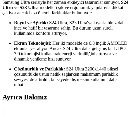
Samsung Ultra serisiyle her zaman etkileyici tasarımlar sunuyor.
S24
Ultra
ve
S23 Ultra
modelleri şık ve ergonomik yapılarıyla dikkat
çekiyor ancak bazı önemli farklılıklar bulunuyor:
Boyut ve Ağırlık:
S24 Ultra, S23 Ultra'ya kıyasla biraz daha
ince ve hafif bir tasarıma sahip. Bu durum uzun süreli
kullanımda konforu artırıyor.
Ekran Teknolojisi:
Her iki modelde de 6.8 inçlik AMOLED
ekranlar yer alıyor. Ancak S24 Ultra daha gelişmiş bir LTPO
3.0 teknolojisi kullanarak enerji verimliliğini artırıyor ve
dinamik yenileme hızı sunuyor.
Çözünürlük ve Parlaklık:
S24 Ultra 3200x1440 piksel
çözünürlükle üstün netlik sağlarken maksimum parlaklık
seviyesi de artırıldı; bu sayede dış mekan kullanımı daha
rahat.
Ayrıca Bakınız
Samsung Galaxy Tab S11 Ultra 14.6 İnç AMOLED
Ekranlı Güçlü ve Çok Yönlü Tablet Özellikleri