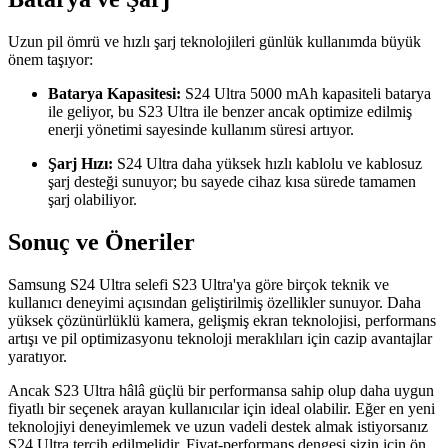
Uzun pil ömrü ve hızlı şarj teknolojileri günlük kullanımda büyük
önem taşıyor:
Batarya Kapasitesi:
S24 Ultra 5000 mAh kapasiteli batarya
ile geliyor, bu S23 Ultra ile benzer ancak optimize edilmiş
enerji yönetimi sayesinde kullanım süresi artıyor.
Şarj Hızı:
S24 Ultra daha yüksek hızlı kablolu ve kablosuz
şarj desteği sunuyor; bu sayede cihaz kısa sürede tamamen
şarj olabiliyor.
Sonuç ve Öneriler
Samsung S24 Ultra selefi S23 Ultra'ya göre birçok teknik ve
kullanıcı deneyimi açısından geliştirilmiş özellikler sunuyor. Daha
yüksek çözünürlüklü kamera, gelişmiş ekran teknolojisi, performans
artışı ve pil optimizasyonu teknoloji meraklıları için cazip avantajlar
yaratıyor.
Ancak S23 Ultra hâlâ güçlü bir performansa sahip olup daha uygun
fiyatlı bir seçenek arayan kullanıcılar için ideal olabilir. Eğer en yeni
teknolojiyi deneyimlemek ve uzun vadeli destek almak istiyorsanız
S24 Ultra tercih edilmelidir. Fiyat-performans dengesi sizin için ön