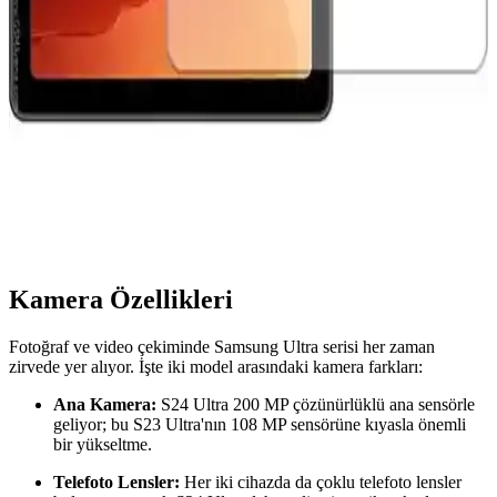
maliyetleri ve sınırlı satış performansı nedeniyle üretimini durdurdu.
Şirket, kaynaklarını daha uygun maliyetli katlanabilir modellere
yönlendiriyor.
Samsung Galaxy Tab A7 10.4 İnç Temperli Cam
Ekran Koruyucu İncelemesi ve Kullanıcı
Deneyimleri
Samsung Galaxy Tab A7 10.4 inç için tasarlanmış temperli cam
ekran koruyucu, yüksek dayanıklılık ve kolay uygulama sağlar.
Ekran koruyucu, çizilmelere karşı dirençli olup, doğal parlaklığı ve
dokunmatik hassasiyeti korur.
Kamera Özellikleri
Fotoğraf ve video çekiminde Samsung Ultra serisi her zaman
zirvede yer alıyor. İşte iki model arasındaki kamera farkları:
Ana Kamera:
S24 Ultra 200 MP çözünürlüklü ana sensörle
geliyor; bu S23 Ultra'nın 108 MP sensörüne kıyasla önemli
bir yükseltme.
Telefoto Lensler:
Her iki cihazda da çoklu telefoto lensler