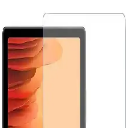
Samsung Galaxy Tab S11 Ultra, 14.6 inç AMOLED ekran, güçlü
işlemci ve uzun pil ömrü ile çok yönlü kullanım sunar. Profesyonel
ve eğlence amaçlı ideal bir tablet deneyimi sağlar.
Samsung Galaxy Android Güncellemeleri ve
Kurtarma Araçlarının Kısıtlanmasının Etkileri
Samsung Galaxy cihazlarda Android güncellemeleriyle kurtarma
araçları kısıtlandı. Bu değişiklikler kullanıcı kontrolünü azaltırken,
alternatif işletim sistemlerine ilgiyi artırıyor.
Samsung Galaxy S26 Ultra'nın Gizlilik Ekranı
Özelliği ve Kullanıcı Deneyimleri
Samsung Galaxy S26 Ultra'nın gizlilik ekranı, yan açılardan
bakıldığında görüntü kalitesini düşürerek içeriklerin gizliliğini
sağlıyor. Ancak ekran kalitesi ve görüş açısı kısıtlamaları kullanıcılar
arasında tartışma yaratıyor.
Samsung Galaxy S22 Serisinde Donanım Kaynaklı
Bootloop Sorunları ve Etkileri
Samsung Galaxy S22 serisinde anakart lehim bağlantılarındaki