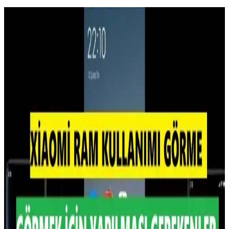
İzoly 16GB DDR4 3200MHz RAM: Yüksek
Performans ve Güç Verimliliği Sağlayan Soğutuculu
Bellek
İzoly 16GB DDR4 3200MHz RAM, gelişmiş soğutma teknolojisi
ve estetik tasarımıyla yüksek performans ve enerji verimliliği sağlar,
oyun ve yoğun işlemler için ideal bir seçimdir.
DDR5 RAM Fiyatlarında Nadir Düşüş ve Bellek
Piyasasındaki Kıtlık Dinamikleri
DDR5 RAM fiyatlarında nadir bir düşüş yaşanırken, bellek
piyasasında RDIMM segmentinde kıtlık devam ediyor. Üreticiler
DIMM ve SODIMM üretimine yönelerek fiyatları etkiliyor.
TurboQuant algoritmasının etkisi sınırlı kalıyor.
RAMpocalypse ve Tüketici Elektroniği
Sektöründeki 2026 Yılına Yönelik Kriz Tehditleri
RAMpocalypse, RAM fiyatlarındaki artış ve tedarik sıkıntısıyla
tüketici elektroniği sektöründe ciddi krizlere yol açıyor. AI