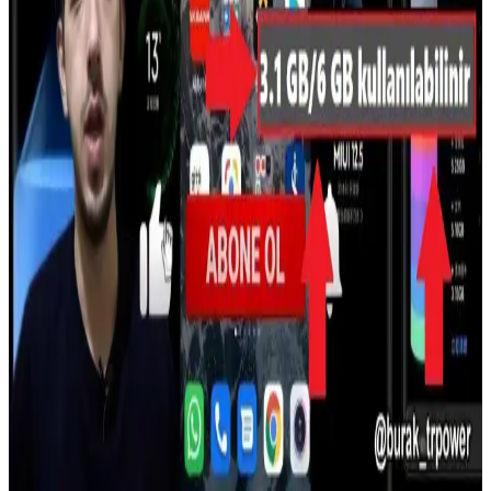
performansıyla 29.233 puan alarak M3 Ultra'yı geride bıraktı. Tek
çekirdek performansı %15 artış gösterirken, gerçek dünya kullanımı
için farklı senaryolar değerlendirilmelidir.
Kingston HyperX Fury 8GB DDR3 RAM: Yüksek
Hız ve Şık Tasarım ile Güçlü Performans
Kingston HyperX Fury 8GB DDR3 RAM, 1600 MHz hızında,
otomatik hız aşırtma ve şık tasarımıyla yüksek performans sağlar.
DDR3 8 GB RAM Modülleri ile Dizüstü Bilgisayar
Performansını Artırma Rehberi
DDR3 8 GB RAM modülleri, dizüstü bilgisayarların performansını
artırır, çoklu görevleri kolaylaştırır ve enerji tasarrufu sağlar.
Uyumluluk ve marka güvenliği önemlidir.
Xiaomi Telefonlarda RAM Kullanımı ve Performans
Optimizasyonu Rehberi
Xiaomi telefonlarda RAM kullanımı ve yönetimi hakkında temel
bilgiler, optimizasyon yöntemleri ve performans artırma ipuçlarıyla
cihazınızın hızını koruyun.