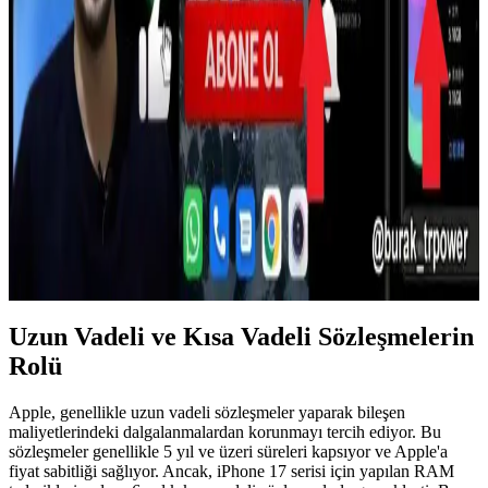
DDR3 8 GB RAM Modülleri ile Dizüstü Bilgisayar
Performansını Artırma Rehberi
DDR3 8 GB RAM modülleri, dizüstü bilgisayarların performansını
artırır, çoklu görevleri kolaylaştırır ve enerji tasarrufu sağlar.
Uyumluluk ve marka güvenliği önemlidir.
Xiaomi Telefonlarda RAM Kullanımı ve Performans
Optimizasyonu Rehberi
Xiaomi telefonlarda RAM kullanımı ve yönetimi hakkında temel
bilgiler, optimizasyon yöntemleri ve performans artırma ipuçlarıyla
cihazınızın hızını koruyun.
Uzun Vadeli ve Kısa Vadeli Sözleşmelerin
Rolü
Apple, genellikle uzun vadeli sözleşmeler yaparak bileşen
maliyetlerindeki dalgalanmalardan korunmayı tercih ediyor. Bu
sözleşmeler genellikle 5 yıl ve üzeri süreleri kapsıyor ve Apple'a
fiyat sabitliği sağlıyor. Ancak, iPhone 17 serisi için yapılan RAM