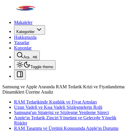
Makaleler
Kategoriler
Hakkımızda
Yazarlar
Kuponlar
Ara...
⌘
K
Toggle theme
Samsung ve Apple Arasında RAM Tedarik Krizi ve Fiyatlandırma
Dinamikleri Üzerine Analiz
RAM Tedarikinde Kısıtlılık ve Fiyat Artışları
Uzun Vadeli ve Kısa Vadeli Sözleşmelerin Rolü
Samsung'un Stratejisi ve Sözleşme Yenileme Süreci
Apple'ın Tedarik Zinciri Yönetimi ve Geleceğe Yönelik
Riskler
RAM Tasarımı ve Üretimi Konusunda Apple'ın Durumu