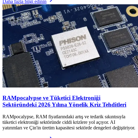
Daha fazla bilgi edinin
RAMpocalypse ve Tüketici Elektroniği
Sektöründeki 2026 Yılına Yönelik Kriz Tehditleri
RAMpocalypse, RAM fiyatlarındaki artış ve tedarik sıkıntısıyla
tüketici elektroniği sektöründe ciddi krizlere yol açıyor. AI
yatırımları ve Çin'in üretim kapasitesi sektörde dengeleri değiştiriyor.