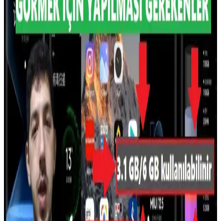
yatırımları ve Çin'in üretim kapasitesi sektörde dengeleri değiştiriyor.
Samsung ve Apple Arasında RAM Tedarik Krizi ve
Fiyatlandırma Dinamikleri Üzerine Analiz
Samsung'un RAM arzındaki kısıtlılık ve kısa vadeli sözleşmeler
Apple'ın maliyetlerini artırıyor. Bu durum iPhone ve MacBook
fiyatlarını etkileyebilir, Apple tedarik zincirini yeniden
değerlendirmekte.
Apple M5 Max Çipi Geekbench Testlerinde Yeni
Performans Rekoru Kırdı
Apple'ın M5 Max çipi, Geekbench testlerinde 18 çekirdekli CPU
performansıyla 29.233 puan alarak M3 Ultra'yı geride bıraktı. Tek
çekirdek performansı %15 artış gösterirken, gerçek dünya kullanımı
için farklı senaryolar değerlendirilmelidir.
Kingston HyperX Fury 8GB DDR3 RAM: Yüksek
Hız ve Şık Tasarım ile Güçlü Performans
Kingston HyperX Fury 8GB DDR3 RAM, 1600 MHz hızında,
otomatik hız aşırtma ve şık tasarımıyla yüksek performans sağlar.