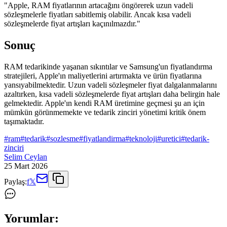
"Apple, RAM fiyatlarının artacağını öngörerek uzun vadeli
sözleşmelerle fiyatları sabitlemiş olabilir. Ancak kısa vadeli
sözleşmelerde fiyat artışları kaçınılmazdır."
Sonuç
RAM tedarikinde yaşanan sıkıntılar ve Samsung'un fiyatlandırma
stratejileri, Apple'ın maliyetlerini artırmakta ve ürün fiyatlarına
yansıyabilmektedir. Uzun vadeli sözleşmeler fiyat dalgalanmalarını
azaltırken, kısa vadeli sözleşmelerde fiyat artışları daha belirgin hale
gelmektedir. Apple'ın kendi RAM üretimine geçmesi şu an için
mümkün görünmemekte ve tedarik zinciri yönetimi kritik önem
taşımaktadır.
#
ram
#
tedarik
#
sozlesme
#
fiyatlandirma
#
teknoloji
#
uretici
#
tedarik-
zinciri
Selim Ceylan
25 Mart 2026
Paylaş:
f
𝕏
Yorumlar: