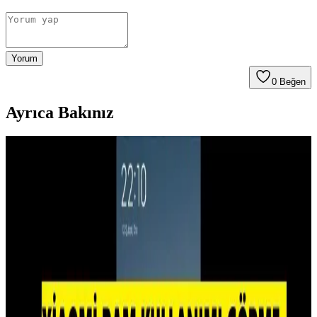
Yorum
0
Beğen
Ayrıca Bakınız
İzoly 16GB DDR4 3200MHz RAM: Yüksek
Performans ve Güç Verimliliği Sağlayan Soğutuculu
Bellek
İzoly 16GB DDR4 3200MHz RAM, gelişmiş soğutma teknolojisi
ve estetik tasarımıyla yüksek performans ve enerji verimliliği sağlar,
oyun ve yoğun işlemler için ideal bir seçimdir.
DDR5 RAM Fiyatlarında Nadir Düşüş ve Bellek
Piyasasındaki Kıtlık Dinamikleri
DDR5 RAM fiyatlarında nadir bir düşüş yaşanırken, bellek