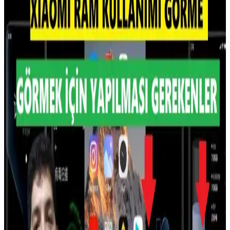
piyasasında RDIMM segmentinde kıtlık devam ediyor. Üreticiler
DIMM ve SODIMM üretimine yönelerek fiyatları etkiliyor.
TurboQuant algoritmasının etkisi sınırlı kalıyor.
RAMpocalypse ve Tüketici Elektroniği
Sektöründeki 2026 Yılına Yönelik Kriz Tehditleri
RAMpocalypse, RAM fiyatlarındaki artış ve tedarik sıkıntısıyla
tüketici elektroniği sektöründe ciddi krizlere yol açıyor. AI
yatırımları ve Çin'in üretim kapasitesi sektörde dengeleri değiştiriyor.
Samsung ve Apple Arasında RAM Tedarik Krizi ve
Fiyatlandırma Dinamikleri Üzerine Analiz
Samsung'un RAM arzındaki kısıtlılık ve kısa vadeli sözleşmeler
Apple'ın maliyetlerini artırıyor. Bu durum iPhone ve MacBook
fiyatlarını etkileyebilir, Apple tedarik zincirini yeniden
değerlendirmekte.
Apple M5 Max Çipi Geekbench Testlerinde Yeni
Performans Rekoru Kırdı
Apple'ın M5 Max çipi, Geekbench testlerinde 18 çekirdekli CPU