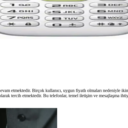
eri ve Teknik Detaylar
antısıdır. Doğru kablo, uygun mod ve sürücü ile hızlı ve güvenli transf
 Hakkında Kapsamlı Bilgi
ı bilgiler içerir. Performans, kamera, bağlantı ve batarya gibi alanlardak
nım Alanları Hakkında Bilgi
Güncel trendler ve kullanıcı tercihleriyle ilgili detaylar, bu cihazların a
vam etmektedir. Birçok kullanıcı, uygun fiyatlı olmaları nedeniyle ikinc
olarak tercih etmektedir. Bu telefonlar, temel iletişim ve mesajlaşma ih