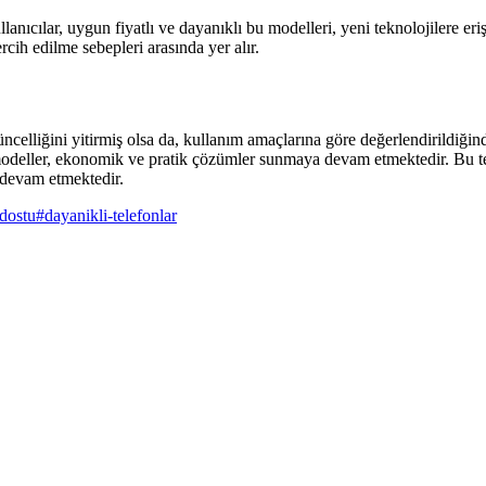
llanıcılar, uygun fiyatlı ve dayanıklı bu modelleri, yeni teknolojilere er
ercih edilme sebepleri arasında yer alır.
elliğini yitirmiş olsa da, kullanım amaçlarına göre değerlendirildiğinde 
bu modeller, ekonomik ve pratik çözümler sunmaya devam etmektedir. Bu t
a devam etmektedir.
dostu
#
dayanikli-telefonlar