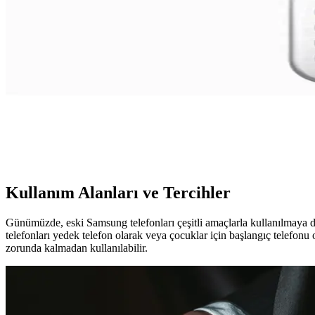
Telefonlardan Bilgisayara Fotoğraf Aktarma Yönteml
Telefonlardan bilgisayara fotoğraf aktarmanın en yaygın yolu USB bağl
En Güncel Akıllı Telefonlar ve Teknolojik Yenilikler
Güncel telefonların özellikleri ve teknolojik yenilikler hakkında detayl
Beyaz Tuşlu Telefonların Güncel Özellikleri ve Kulla
Beyaz tuşlu telefonlar, dayanıklılığı ve kullanım kolaylığıyla öne çıkar. 
Kullanım Alanları ve Tercihler
Günümüzde, eski Samsung telefonları çeşitli amaçlarla kullanılmaya de
telefonları yedek telefon olarak veya çocuklar için başlangıç telefonu 
zorunda kalmadan kullanılabilir.