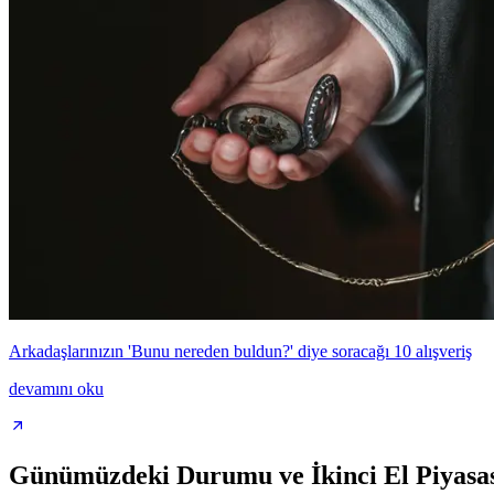
Arkadaşlarınızın 'Bunu nereden buldun?' diye soracağı 10 alışveriş
devamını oku
Günümüzdeki Durumu ve İkinci El Piyasa