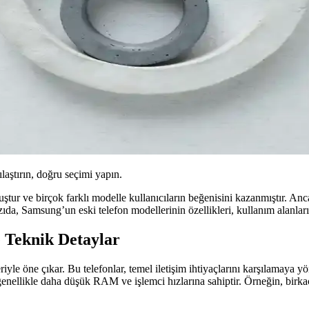
ılaştırın, doğru seçimi yapın.
tur ve birçok farklı modelle kullanıcıların beğenisini kazanmıştır. Anca
a, Samsung’un eski telefon modellerinin özellikleri, kullanım alanları
e Teknik Detaylar
yle öne çıkar. Bu telefonlar, temel iletişim ihtiyaçlarını karşılamaya y
lar genellikle daha düşük RAM ve işlemci hızlarına sahiptir. Örneğin, b