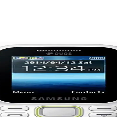
l Size Uygun ve Neden
kamera, ekran ve batarya karşılaştırmasıyla uygun modeli seçmenize yar
llanım Alanları ve Güncel Durumu
ikleriyle uygun fiyatlı alternatifler sunar, ikinci el piyasası hareketlid
eknolojik ve Tasarımsal Evrim
cihleri nedeniyle günümüzde yerini akıllı telefonlara bırakmıştır. Bu mo
i Akıllı Telefon Seçenekleri
k özellikleriyle öne çıkar. Güncel modeller yüksek yenileme hızı, hızlı 
m, Performans ve Kamera Özellikleri
ve batarya özelliklerini karşılaştırıyoruz, en uygun seçimi yapmanız iç