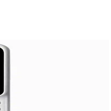
dımcı oluyor.
ir ve pratik çözümler sağlar.
dellerin özellikleri ve günümüzdeki durumu özetleniyor.
şarj ve gelişmiş soğutma sistemleriyle donatılmıştır.
in temel bilgiler sunuyoruz.