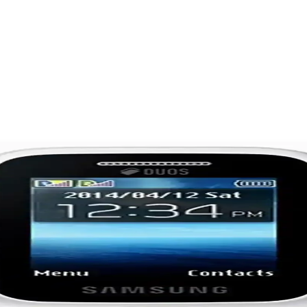
l Size Uygun ve Neden
kamera, ekran ve batarya karşılaştırmasıyla uygun modeli seçmenize yar
llanım Alanları ve Güncel Durumu
ikleriyle uygun fiyatlı alternatifler sunar, ikinci el piyasası hareketlid
eknolojik ve Tasarımsal Evrim
cihleri nedeniyle günümüzde yerini akıllı telefonlara bırakmıştır. Bu mo
i Akıllı Telefon Seçenekleri
k özellikleriyle öne çıkar. Güncel modeller yüksek yenileme hızı, hızlı 
m, Performans ve Kamera Özellikleri