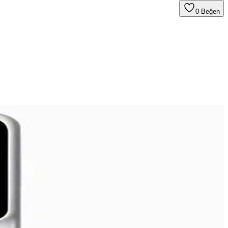
0
Beğen
dımcı oluyor.
ir ve pratik çözümler sağlar.
dellerin özellikleri ve günümüzdeki durumu özetleniyor.
şarj ve gelişmiş soğutma sistemleriyle donatılmıştır.