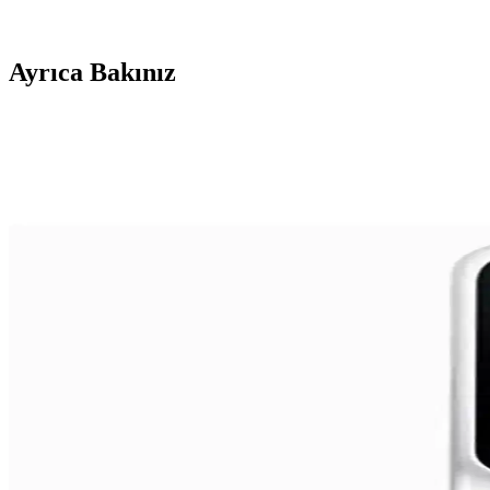
Ayrıca Bakınız
Redmi 13 ve Redmi 11S Karşılaştırması: Hangi Mode
Redmi 13 ve Redmi 11S modellerinin teknik özellikleri, performans, 
Samsung’un Eski Telefon Modelleri: Özellikleri, Ku
Samsung’un eski telefon modelleri, düşük donanım ve temel iletişim özell
Samsung Kapaklı Telefonlar: Geçmişten Günümüze T
Samsung'un kapaklı telefonları, teknolojik gelişmeler ve kullanıcı ter
Performans Telefonları: Güç ve Verimlilik Sunan En İy
Performans telefonları, yüksek işlem gücü, geniş RAM ve gelişmiş grafi
iPhone 14 Plus ve iPhone 15 Karşılaştırması: Tasarı