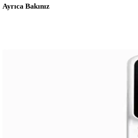
Ayrıca Bakınız
Redmi 13 ve Redmi 11S Karşılaştırması: Hangi Mode
Redmi 13 ve Redmi 11S modellerinin teknik özellikleri, performans, 
Samsung’un Eski Telefon Modelleri: Özellikleri, Ku
Samsung’un eski telefon modelleri, düşük donanım ve temel iletişim özell
Samsung Kapaklı Telefonlar: Geçmişten Günümüze T
Samsung'un kapaklı telefonları, teknolojik gelişmeler ve kullanıcı ter
Performans Telefonları: Güç ve Verimlilik Sunan En İy
Performans telefonları, yüksek işlem gücü, geniş RAM ve gelişmiş grafi
iPhone 14 Plus ve iPhone 15 Karşılaştırması: Tasarı
iPhone 14 Plus ve iPhone 15 modellerinin tasarım, performans, kamera 