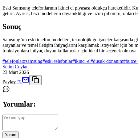
Eski Samsung telefonlarının ikinci el piyasası oldukça hareketlidir. Ku
getirir. Ayrıca, bazı modellerin dayanıklılığı ve uzun pil ömrü, onları t
Sonuç
Samsung’un eski telefon modelleri, teknolojik gelişmeler karşısında günc
arayanlar ve temel iletişim ihtiyaçlarını karşılamak isteyenler için 
fonksiyonlara ihtiyaç duyan kullanıcılar için ideal bir seçenek olmay
#
telefonlar
#
samsung
#
eski-telefonlar
#
ikinci-el
#
dusuk-donanim
#
butce-
Selim Ceylan
23 Mart 2026
Paylaş:
f
𝕏
Yorumlar:
Yorum