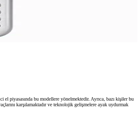
er sağlayabilirsiniz.
i gelişmeleri keşfedin.
vantajlarını ve kullanım alanlarını anlatıyor.
i el piyasasında bu modellere yönelmektedir. Ayrıca, bazı kişiler bu
tiyaçlarını karşılamaktadır ve teknolojik gelişmelere ayak uydurmak