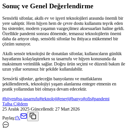
Sonuç ve Genel Değerlendirme
Sensörlü sifonlar, akıllı ev ve işyeri teknolojileri arasında önemli bir
yere sahiptir. Hem hijyen hem de çevre dostu kullanımı teşvik eden
bu sistemler, modern yaşamın vazgeçilmez aksesuarları haline geldi.
Özellikle pandemi sonrası dönemde, temassız teknolojilerin önemi
daha da artıyor olup, sensörlü sifonlar bu ihtiyaca mükemmel bir
çözüm sunuyor.
Akıllı sensör teknolojisi ile donatılan sifonlar, kullanıcıların günlük
hayatlarını kolaylaştırırken su tasarrufu ve hijyen konusunda da
maksimum verimlilik sağlar. Doğru ürün seçimi ve düzenli bakım ile
uzun yıllar sorunsuz bir şekilde kullanılabilir.
Sensörlü sifonlar
, geleceğin banyolarını ve mutfaklarını
şekillendirerek, teknolojiyi yaşam alanlarına entegre etmenin en
pratik yollarından biri olmaya devam edecektir.
#
hijyen
#
su-tasarrufu
#
teknoloji
#
enerji
#
banyo
#
ofis
#
pandemi
Talha Çiğdem
25 Aralık 2025
·
Güncellendi:
27 Mart 2026
Paylaş:
f
𝕏