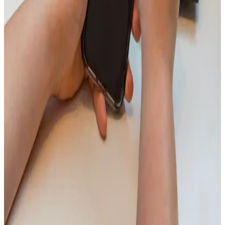
önemlidir. Doğru yöntemler ve dikkat edilmesi gerekenler hakkında
detaylı bilgiler içerir.
Aura Cleanmax Kullanım Kılavuzu: Spa ve
Güzellik Merkezlerinde Doğru Kullanım İpuçları
Aura Cleanmax kullanımı için temel bilgiler ve ipuçları. Doğru
talimatlar ve hijyen kurallarıyla spa deneyiminizi optimize edin,
rahatlamanın keyfini çıkarın.
Kulakiçi Kulaklık Temizliği ve Hijyen İpuçları Cihaz
Performansını Artırmak İçin
Kulakiçi kulaklıkların düzenli temizliği, hijyen ve ses kalitesi için
önemlidir. Uygun malzemeler ve dikkatli yöntemlerle temizlik
yaparak cihaz ömrünü uzatabilir ve sağlığınızı koruyabilirsiniz.
Telefon Ahizesi Temizliği İçin Güvenli ve Etkili
Yöntemler Rehberi
Telefon ahizesi temizliği için uygun ürünler ve yöntemler,
mikroplardan arındırma ve cihazın zarar görmesini önleme stratejileri
anlatılıyor.