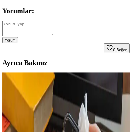
Yorumlar:
Yorum
0
Beğen
Ayrıca Bakınız
Laptop Ekranında Sıkışan Karınca Sorunu:
Nedenleri, Çözüm Yolları ve Önlemler
Laptop ekranında sıkışan karınca problemi, cihazın iç yapısına
böceklerin girmesiyle oluşur. Bu makalede nedenleri, çözüm
yöntemleri ve önleyici tedbirler detaylı şekilde ele alınmaktadır.
Kulaklık Temizliği ve Bakımı: Hijyen ve
Performansı Artırmak İçin Temel İpuçları