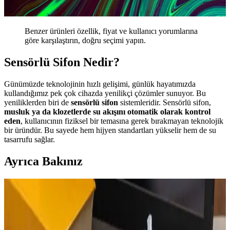
Benzer ürünleri özellik, fiyat ve kullanıcı yorumlarına
göre karşılaştırın, doğru seçimi yapın.
Sensörlü Sifon Nedir?
Günümüzde teknolojinin hızlı gelişimi, günlük hayatımızda
kullandığımız pek çok cihazda yenilikçi çözümler sunuyor. Bu
yeniliklerden biri de
sensörlü sifon
sistemleridir. Sensörlü sifon,
musluk ya da klozetlerde su akışını otomatik olarak kontrol
eden
, kullanıcının fiziksel bir temasına gerek bırakmayan teknolojik
bir üründür. Bu sayede hem hijyen standartları yükselir hem de su
tasarrufu sağlar.
Ayrıca Bakınız
Laptop Ekranında Sıkışan Karınca Sorunu:
Nedenleri, Çözüm Yolları ve Önlemler
Laptop ekranında sıkışan karınca problemi, cihazın iç yapısına