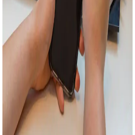
Kulak İçi Kulaklıkların Temizliği İçin Detaylı
Rehber ve En İyi Uygulamalar
Kulak içi kulaklıkların hijyenik temizliği, sağlık ve performans için
önemlidir. Doğru yöntemler ve dikkat edilmesi gerekenler hakkında
detaylı bilgiler içerir.
Aura Cleanmax Kullanım Kılavuzu: Spa ve
Güzellik Merkezlerinde Doğru Kullanım İpuçları
Aura Cleanmax kullanımı için temel bilgiler ve ipuçları. Doğru
talimatlar ve hijyen kurallarıyla spa deneyiminizi optimize edin,
rahatlamanın keyfini çıkarın.
Kulakiçi Kulaklık Temizliği ve Hijyen İpuçları Cihaz
Performansını Artırmak İçin
Kulakiçi kulaklıkların düzenli temizliği, hijyen ve ses kalitesi için
önemlidir. Uygun malzemeler ve dikkatli yöntemlerle temizlik
yaparak cihaz ömrünü uzatabilir ve sağlığınızı koruyabilirsiniz.
Telefon Ahizesi Temizliği İçin Güvenli ve Etkili