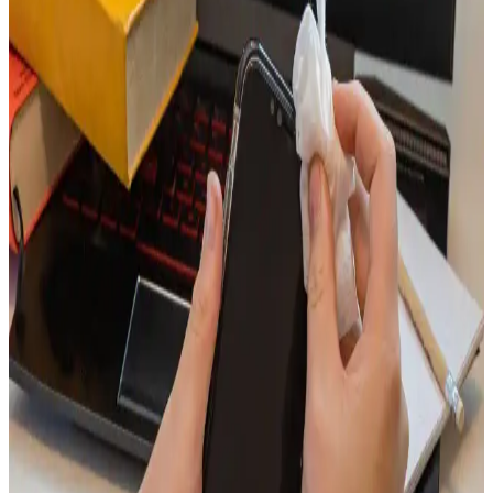
böceklerin girmesiyle oluşur. Bu makalede nedenleri, çözüm
yöntemleri ve önleyici tedbirler detaylı şekilde ele alınmaktadır.
Kulaklık Temizliği ve Bakımı: Hijyen ve
Performansı Artırmak İçin Temel İpuçları
Düzenli kulaklık temizliği, hijyen ve cihaz ömrü için önemlidir.
Uygun malzemeler ve dikkatli bakım ipuçlarıyla kulaklıklarınızı
temiz tutun ve sağlığınızı koruyun.
Telefon Deliklerini Temizleme Yöntemleri ve Dikkat
Edilmesi Gerekenler
Telefon delikleri ve portları düzenli temizlenmeli, uygun araçlar ve
tekniklerle kir ve tozdan arındırılmalı, cihazın performansı ve hijyeni
korunmalıdır.
Kulak İçi Kulaklık Temizliği ve Hijyen İçin En İyi
Uygulamalar Rehberi
Kulak içi kulaklıkların hijyen ve performansını artırmak için doğru
temizlik ve bakım yöntemlerini öğrenin. Sağlıklı kullanım için
ipuçları ve öneriler burada.