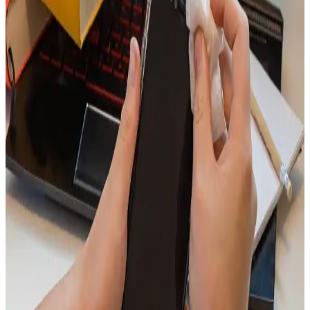
Düzenli kulaklık temizliği, hijyen ve cihaz ömrü için önemlidir.
Uygun malzemeler ve dikkatli bakım ipuçlarıyla kulaklıklarınızı
temiz tutun ve sağlığınızı koruyun.
Telefon Deliklerini Temizleme Yöntemleri ve Dikkat
Edilmesi Gerekenler
Telefon delikleri ve portları düzenli temizlenmeli, uygun araçlar ve
tekniklerle kir ve tozdan arındırılmalı, cihazın performansı ve hijyeni
korunmalıdır.
Kulak İçi Kulaklık Temizliği ve Hijyen İçin En İyi
Uygulamalar Rehberi
Kulak içi kulaklıkların hijyen ve performansını artırmak için doğru
temizlik ve bakım yöntemlerini öğrenin. Sağlıklı kullanım için
ipuçları ve öneriler burada.
Kulak İçi Kulaklıkların Temizliği İçin Detaylı
Rehber ve En İyi Uygulamalar
Kulak içi kulaklıkların hijyenik temizliği, sağlık ve performans için