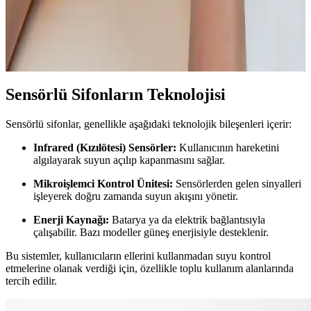
Yöntemler Rehberi
Telefon ahizesi temizliği için uygun ürünler ve yöntemler,
mikroplardan arındırma ve cihazın zarar görmesini önleme stratejileri
anlatılıyor.
Sensörlü Sifonların Teknolojisi
Sensörlü sifonlar, genellikle aşağıdaki teknolojik bileşenleri içerir:
Infrared (Kızılötesi) Sensörler:
Kullanıcının hareketini
algılayarak suyun açılıp kapanmasını sağlar.
Mikroişlemci Kontrol Ünitesi:
Sensörlerden gelen sinyalleri
işleyerek doğru zamanda suyun akışını yönetir.
Enerji Kaynağı:
Batarya ya da elektrik bağlantısıyla
çalışabilir. Bazı modeller güneş enerjisiyle desteklenir.
Bu sistemler, kullanıcıların ellerini kullanmadan suyu kontrol
etmelerine olanak verdiği için, özellikle toplu kullanım alanlarında
tercih edilir.