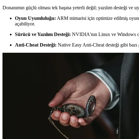
Donanımın güçlü olması tek başına yeterli değil; yazılım desteği ve 
Oyun Uyumluluğu:
ARM mimarisi için optimize edilmiş oyun s
açabiliyor.
Sürücü ve Yazılım Desteği:
NVIDIA'nın Linux ve Windows on AR
Anti-Cheat Desteği:
Native Easy Anti-Cheat desteği gibi baz