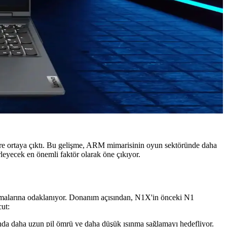
e ortaya çıktı. Bu gelişme, ARM mimarisinin oyun sektöründe daha
leyecek en önemli faktör olarak öne çıkıyor.
malarına odaklanıyor. Donanım açısından, N1X'in önceki N1
ut:
rında daha uzun pil ömrü ve daha düşük ısınma sağlamayı hedefliyor.