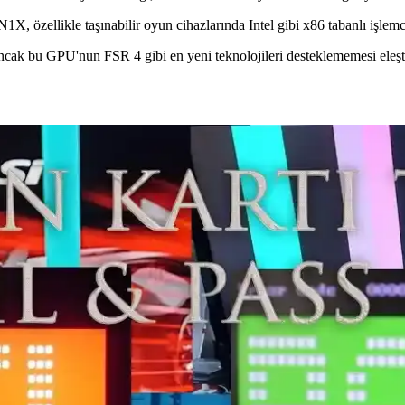
, özellikle taşınabilir oyun cihazlarında Intel gibi x86 tabanlı işlemcil
cak bu GPU'nun FSR 4 gibi en yeni teknolojileri desteklememesi eleştir
ncellemesi ve Performans Etkileri
ısınmasını önlemek için voltajı düşürdü. Bu güncelleme güç tüketimini az
isayarlarında Donanım ve Yazılım Uyumu
bilgisayarlarında enerji verimliliği ve performans vaat ediyor. Anc
 Nvidia RTX 5070 Karşılaştırması
ği sağlarken, yazılım uyumluluğu ve fiyat açısından Nvidia RTX 5070 il
formans Değerlendirmeleri