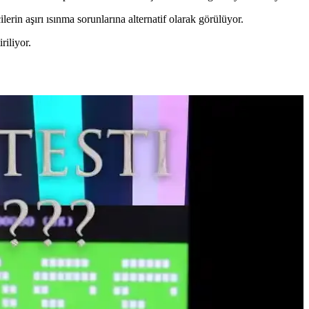
erin aşırı ısınma sorunlarına alternatif olarak görülüyor.
iliyor.
altırken performans ve kararlılık sorunlarına yol açtı.
ak yazılım uyumluluğu ve sürücü desteği halen önemli zorluklar
e farklılık gösteriyor. Bu analizde detaylar inceleniyor.