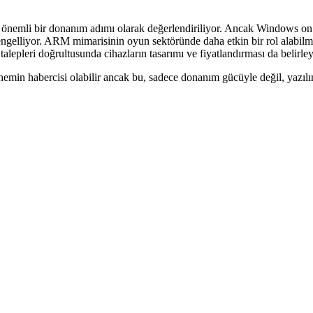
n önemli bir donanım adımı olarak değerlendiriliyor. Ancak Windows 
engelliyor. ARM mimarisinin oyun sektöründe daha etkin bir rol alabilme
alepleri doğrultusunda cihazların tasarımı ve fiyatlandırması da belirley
in habercisi olabilir ancak bu, sadece donanım gücüyle değil, yazıl