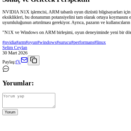
NVIDIA N1X işlemcisi, ARM tabanlı oyun dizüstü bilgisayarları içi
eksiklikleri, bu donanımın potansiyelini tam olarak ortaya koymasını 
uyumluluğunun artırılması gerekiyor. Ayrıca, pazarın ve kullanıcıların t
"N1X ve Windows on ARM birleşimi, oyun deneyiminde yeni bir dönem
#
nvidia
#
arm
#
oyun
#
windows
#
surucu
#
performans
#
linux
Selim Ceylan
30 Mart 2026
Paylaş:
f
𝕏
Yorumlar:
Yorum