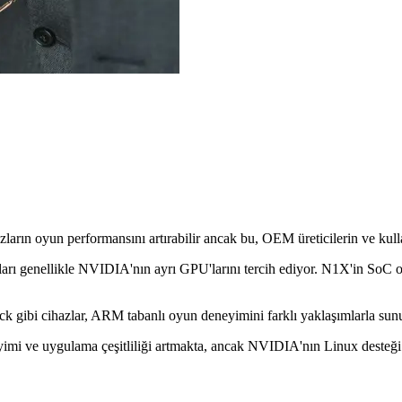
arın oyun performansını artırabilir ancak bu, OEM üreticilerin ve kullan
arı genellikle NVIDIA'nın ayrı GPU'larını tercih ediyor. N1X'in SoC ol
k gibi cihazlar, ARM tabanlı oyun deneyimini farklı yaklaşımlarla sunuy
mi ve uygulama çeşitliliği artmakta, ancak NVIDIA'nın Linux desteği 