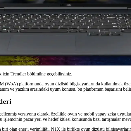
için Trendler bölümüne geçebilirsiniz.
(WoA) platformunda oyun dizüstü bilgisayarlarında kullanılmak üzer
nanım ve yazılım arasındaki uyum konusu, bu platformun başarısını belir
leri
lenmiş versiyonu olarak, özellikle oyun ve mobil yapay zeka uygula
işlemcinin pazar yeri ve hedef kitlesi konusunda bazı tartışmalar mevc
ri olan enerji verimliliği, N1X ile birlikte oyun dizüstü bilgisayarla