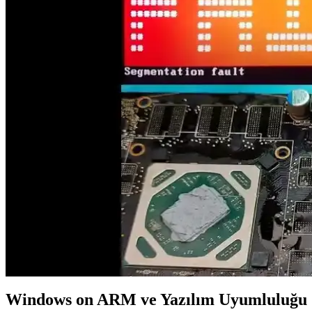
NVIDIA'nın 2026 yılı güncel ekran kartları arasında RTX 5080 ve RT
sunar.
Güvenilir ve Popüler Ekran Kartı Markaları: Seçim 
Ekran kartları seçiminde güvenilir markalar ve performans kriterleri ha
NVIDIA 4050 Serisi ve Güncel GPU Teknolojileri Hak
NVIDIA'nın yeni 4050 serisi ve güncel yazılım gelişmeleri, oyun ve iç
Dizüstü Bilgisayarlarda Grafik Performansı ve Günce
Dizüstü bilgisayarlarda grafik performansı, oyun, tasarım ve video düz
oynuyor.
NVIDIA Ekran Kartlarının Güncel Modelleri ve Perf
2026'nın en yeni NVIDIA ekran kartları RTX 5080 ve RTX 5090, yükse
teknik sorunlara pratik çözümler de içeriyor.
Windows on ARM ve Yazılım Uyumluluğu