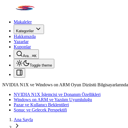
Makaleler
Kategoriler
Hakkımızda
Yazarlar
Kuponlar
Ara...
⌘
K
Toggle theme
NVIDIA N1X ve Windows on ARM Oyun Dizüstü Bilgisayarlarında
NVIDIA N1X İşlemcisi ve Donanım Özellikleri
Windows on ARM ve Yazılım Uyumluluğu
Pazar ve Kullanıcı Beklentileri
Sonuç ve Gelecek Perspektifi
Ana Sayfa