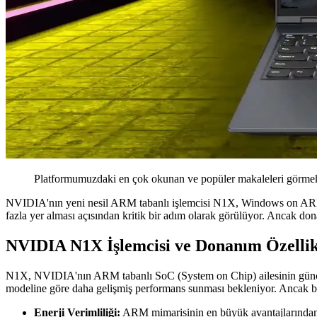
Platformumuzdaki en çok okunan ve popüler makaleleri görmek 
NVIDIA'nın yeni nesil ARM tabanlı işlemcisi N1X, Windows on ARM 
fazla yer alması açısından kritik bir adım olarak görülüyor. Ancak do
NVIDIA N1X İşlemcisi ve Donanım Özellik
N1X, NVIDIA'nın ARM tabanlı SoC (System on Chip) ailesinin güncel
modeline göre daha gelişmiş performans sunması bekleniyor. Ancak bu 
Enerji Verimliliği:
ARM mimarisinin en büyük avantajlarından bi