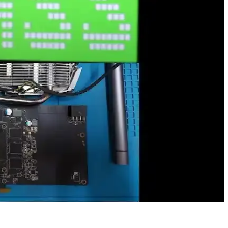
yesinde oyun ile grafik tasarım ihtiyaçlarına uygun performans
arınızın grafik performansını yükseltin.
e araçlar, kullanıcıların deneyimini iyileştiriyor.
PU teknolojileri ve trendler, kullanıcıların seçiminde önemli rol
, yüksek çözünürlük ve detay seviyelerinde üstün deneyim sunarken,