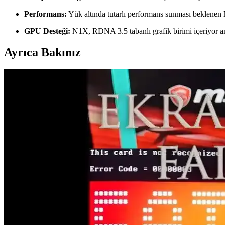
Performans:
Yük altında tutarlı performans sunması beklenen N1X
GPU Desteği:
N1X, RDNA 3.5 tabanlı grafik birimi içeriyor an
Ayrıca Bakınız
Nvidia'nın RTX Ekran Kartlarında Voltaj Düşürme Gü
Nvidia, RTX serisi ekran kartlarında 16 pin güç konektörlerinin aşırı 
NVIDIA N1X ve Windows on ARM Oyun Dizüstü Bilg
NVIDIA'nın ARM tabanlı N1X işlemcisi, Windows on ARM oyun dizüstü 
oluşturuyor.
Apple M5 Pro ve M5 Max GPU Performans Analizi ve
Apple M5 Pro ve M5 Max çipleri, yüksek performans ve enerji verimlili
NVIDIA Ekran Kartları 2026 Güncel Modeller ve Per