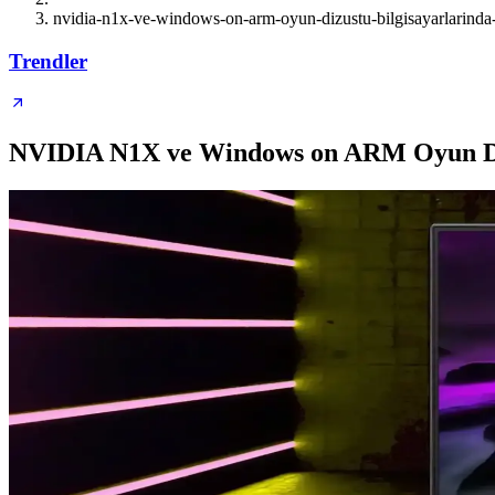
nvidia-n1x-ve-windows-on-arm-oyun-dizustu-bilgisayarlarind
Trendler
NVIDIA N1X ve Windows on ARM Oyun Dizü