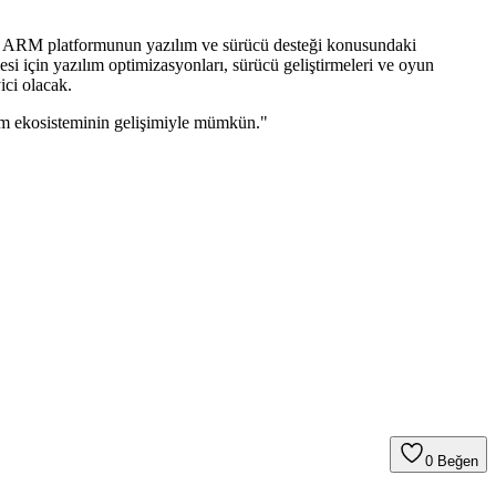
on ARM platformunun yazılım ve sürücü desteği konusundaki
si için yazılım optimizasyonları, sürücü geliştirmeleri ve oyun
ici olacak.
ım ekosisteminin gelişimiyle mümkün."
0
Beğen