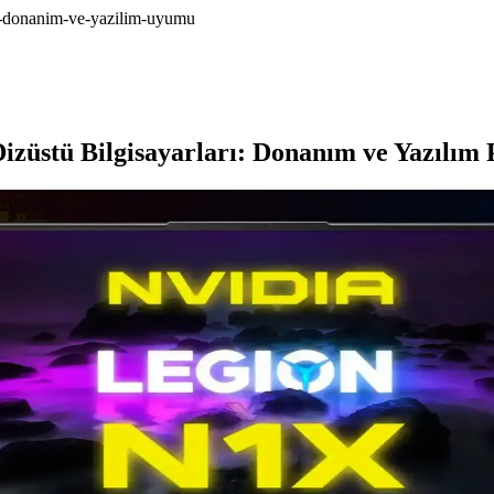
a-donanim-ve-yazilim-uyumu
stü Bilgisayarları: Donanım ve Yazılım P