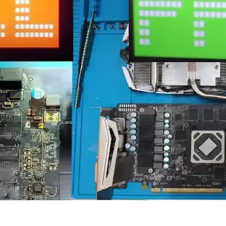
X 4080 SUPER öne çıkar. Bu modeller yüksek çözünürlük ve detay sevi
Rehberi ve En Güncel Modeller
kkında detaylı bilgi, en güncel modeller ve alışveriş ipuçlarıyla bilgisay
kında Detaylı Bilgi
erik üretiminde yüksek performans ve verimlilik sunuyor. Güncellemeler v
l Trendler Analizi
enleme gibi yüksek grafik gücü gerektiren işlemler için kritik. Güncel G
ormans Analizi 2026
k performans ve gelişmiş özellikleriyle öne çıkıyor. Güncel modeller