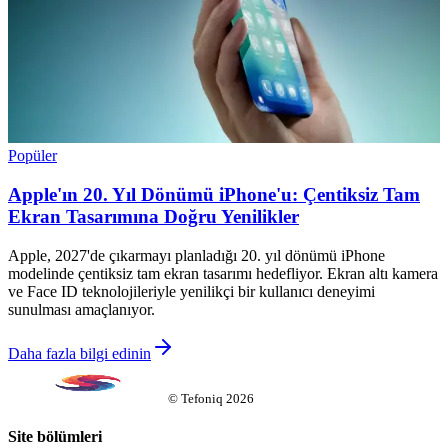
Popüler
Apple'ın 20. Yıl Dönümü iPhone'u: Çentiksiz Tam
Ekran Tasarımına Doğru Yenilikler
Apple, 2027'de çıkarmayı planladığı 20. yıl dönümü iPhone
modelinde çentiksiz tam ekran tasarımı hedefliyor. Ekran altı kamera
ve Face ID teknolojileriyle yenilikçi bir kullanıcı deneyimi
sunulması amaçlanıyor.
Daha fazla bilgi edinin
©
Tefoniq
2026
Site bölümleri