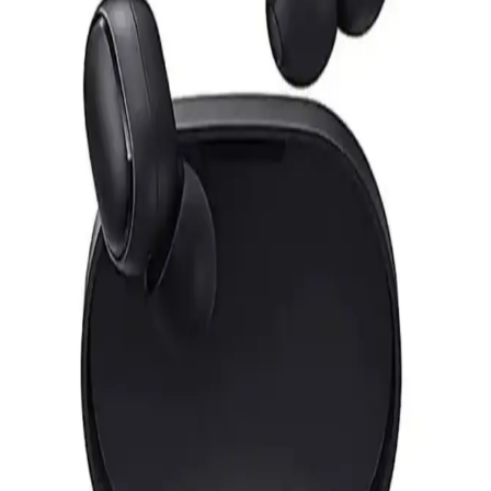
S-Link markalı 7 metre gri Cat6 LAN kablosu, yüksek hız,
dayanıklılık ve kolay kullanım sağlar. RJ45 uçlarıyla güvenli
bağlantı sunar, ev ve ofis ortamında stabil internet erişimi için ideal.
Anker Soundcore Sport X20 Spor Kulak İçi
Kablosuz Kulaklıklar İncelemesi
Soundcore Sport X20, ergonomik tasarımı, gelişmiş ses teknolojisi
ve dayanıklılığıyla sporcular için ideal kablosuz kulaklıklar sunar.
Uzun pil ömrü ve yüksek gürültü engelleme özelliğiyle öne çıkar.
Schulzz Orico Bluetooth 5.0 Mini 3.5mm Dongle ile
Kablosuz Bağlantı Çözümünde Yeni Dönem
Schulzz Orico Bluetooth 5.0 Mini 3.5mm Dongle, yüksek hız ve
stabilite ile kablosuz bağlantı sunar, kompakt tasarımıyla kullanım
kolaylığı sağlar ve çoklu cihaz uyumu ile modern iletişim
ihtiyaçlarını karşılar.
Wi-Fi Kanal Seçimi ve Bağlantı Kalitesini Artırma
Yöntemleri
Wi-Fi kanal seçimi, bağlantı kalitenizi doğrudan etkiler. En iyi kanalı
belirlemek için analiz araçları ve teknolojik gelişmelerden