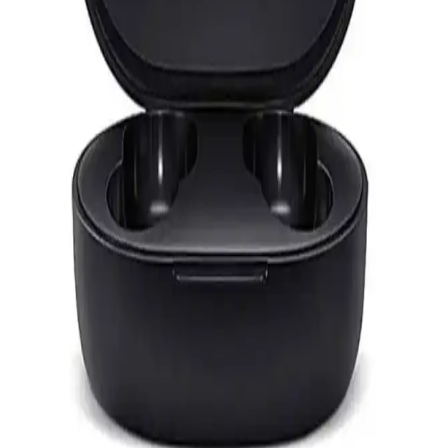
faydalanın, stabil ve hızlı internet için düzenli kontrol şarttır.
Telefonlardan Fotoğraf Aktarmanın Güncel
Yöntemleri ve En İyi Uygulamalar
Telefonlardan fotoğraf aktarmanın çeşitli güncel yöntemleri,
kablosuz ve kablolu seçenekler, uygulamalar ve güvenlik ipuçlarıyla
detaylı anlatılıyor.
Ac Mini WiFi 600 Mbps 5GHz USB Adaptör:
Yüksek Hızlı ve Taşınabilir Kablosuz Bağlantı
Çözümü
Kompakt tasarımıyla yüksek hız ve stabil bağlantı sağlayan Ac Mini
WiFi 600 Mbps adaptör, kolay kurulumu ve çift bant desteğiyle ev
ve ofis kullanımına uygun bir kablosuz çözüm sunar.
Xiaomi Mi Airdots Kablosuz Kulaklık İncelemesi ve
Kullanıcı Deneyimleri
Xiaomi Mi Airdots, uygun fiyatlı ve kullanışlı kablosuz kulaklıklar
arasında öne çıkıyor. Bluetooth 5.0, ergonomik tasarım ve uzun pil
ömrü ile günlük kullanımda avantaj sağlıyor.