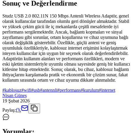
Sonuç ve Değerlendirme
Studz USB 2.0 802.11N 150 Mbps Antenli Wireless Adaptör, genel
olarak kullanıcılar tarafından olumlu geri dönüşler almaktadır. Stabil
ve yüksek çekim gücü ile iç mekanlarda çeşitli mesafelerde iyi
performans sergilemektedir. Ancak, bağlantı kopmaları ve sinyal
zayıflaması gibi sorunlar, ortam koşullarına ve cihaz uyumuna bağlı
olarak değişiklik gösterebilir. Özellikle, güçlü anteni ve geniş
uyumluluk özellikleriyle, kablosuz internet erişimini kolaylaştırmak
isteyen kullanıcılar için uygun bir seçenek olarak değerlendirilebilir.
Adaptörün kullanım alanları ve performans özellikleri, modern ve
eski işletim sistemleriyle uyumlu olması sayesinde geniş bir kullanıcı
kitlesine hitap etmektedir. Sonuç olarak, bu cihaz, kablosuz bağlantı
ihtiyaçlarını karşılamada pratik ve ekonomik bir çözüm sunar, fakat
kullanım sırasında ortam ve cihaz uyumu dikkate alınmalıdır.
#
kablosuz
#
wifi
#
usb
#
antennli
#
performans
#
kurulum
#
internet
Nisan Güneş
19 Şubat 2026
Paylaş:
f
𝕏
Yorumlar: