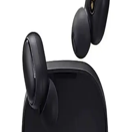
kullanımı kolay, konforlu ve dayanıklı bu model, müzik tutkunları
için ideal bir seçimdir.
S-Link Cat6 Gri 7 Metre RJ45 LAN Kablosu
Yüksek Performanslı ve Dayanıklı
S-Link markalı 7 metre gri Cat6 LAN kablosu, yüksek hız,
dayanıklılık ve kolay kullanım sağlar. RJ45 uçlarıyla güvenli
bağlantı sunar, ev ve ofis ortamında stabil internet erişimi için ideal.
Anker Soundcore Sport X20 Spor Kulak İçi
Kablosuz Kulaklıklar İncelemesi
Soundcore Sport X20, ergonomik tasarımı, gelişmiş ses teknolojisi
ve dayanıklılığıyla sporcular için ideal kablosuz kulaklıklar sunar.
Uzun pil ömrü ve yüksek gürültü engelleme özelliğiyle öne çıkar.
Schulzz Orico Bluetooth 5.0 Mini 3.5mm Dongle ile
Kablosuz Bağlantı Çözümünde Yeni Dönem
Schulzz Orico Bluetooth 5.0 Mini 3.5mm Dongle, yüksek hız ve
stabilite ile kablosuz bağlantı sunar, kompakt tasarımıyla kullanım
kolaylığı sağlar ve çoklu cihaz uyumu ile modern iletişim
ihtiyaçlarını karşılar.