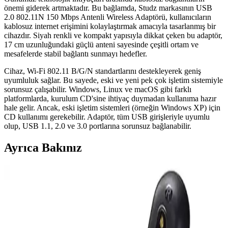
önemi giderek artmaktadır. Bu bağlamda, Studz markasının USB
2.0 802.11N 150 Mbps Antenli Wireless Adaptörü, kullanıcıların
kablosuz internet erişimini kolaylaştırmak amacıyla tasarlanmış bir
cihazdır. Siyah renkli ve kompakt yapısıyla dikkat çeken bu adaptör,
17 cm uzunluğundaki güçlü anteni sayesinde çeşitli ortam ve
mesafelerde stabil bağlantı sunmayı hedefler.
Cihaz, Wi-Fi 802.11 B/G/N standartlarını destekleyerek geniş
uyumluluk sağlar. Bu sayede, eski ve yeni pek çok işletim sistemiyle
sorunsuz çalışabilir. Windows, Linux ve macOS gibi farklı
platformlarda, kurulum CD'sine ihtiyaç duymadan kullanıma hazır
hale gelir. Ancak, eski işletim sistemleri (örneğin Windows XP) için
CD kullanımı gerekebilir. Adaptör, tüm USB girişleriyle uyumlu
olup, USB 1.1, 2.0 ve 3.0 portlarına sorunsuz bağlanabilir.
Ayrıca Bakınız
Guess Kulak Üstü Bluetooth Kulaklık İncelemesi:
Tasarım, Ses Kalitesi ve Kullanım Özellikleri
Guess kulak üstü Bluetooth kulaklık, şık tasarımı, yüksek ses kalitesi
ve ergonomik yapısıyla öne çıkar. Bluetooth 5.3 ve Type-C şarj ile