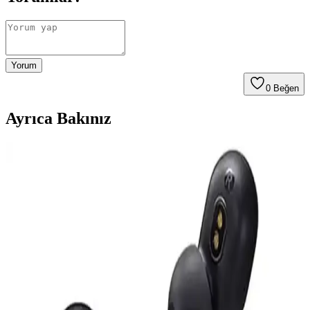
Yorum
0
Beğen
Ayrıca Bakınız
Guess Kulak Üstü Bluetooth Kulaklık İncelemesi:
Tasarım, Ses Kalitesi ve Kullanım Özellikleri
Guess kulak üstü Bluetooth kulaklık, şık tasarımı, yüksek ses kalitesi
ve ergonomik yapısıyla öne çıkar. Bluetooth 5.3 ve Type-C şarj ile
kullanımı kolay, konforlu ve dayanıklı bu model, müzik tutkunları
için ideal bir seçimdir.
S-Link Cat6 Gri 7 Metre RJ45 LAN Kablosu
Yüksek Performanslı ve Dayanıklı