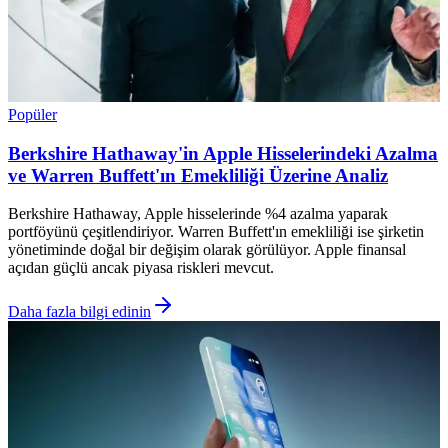
Popüler
Berkshire Hathaway'in Apple Hisselerindeki Azalma
ve Warren Buffett'ın Emekliliği Üzerine Analiz
Berkshire Hathaway, Apple hisselerinde %4 azalma yaparak
portföyünü çeşitlendiriyor. Warren Buffett'ın emekliliği ise şirketin
yönetiminde doğal bir değişim olarak görülüyor. Apple finansal
açıdan güçlü ancak piyasa riskleri mevcut.
Daha fazla bilgi edinin