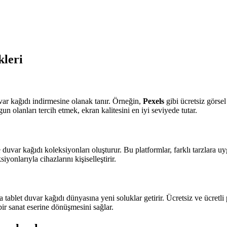
kleri
var kağıdı indirmesine olanak tanır. Örneğin,
Pexels
gibi ücretsiz görsel
 olanları tercih etmek, ekran kalitesini en iyi seviyede tutar.
 duvar kağıdı koleksiyonları oluşturur. Bu platformlar, farklı tarzlara u
onlarıyla cihazlarını kişiselleştirir.
la tablet duvar kağıdı dünyasına yeni soluklar getirir. Ücretsiz ve ücretl
r sanat eserine dönüşmesini sağlar.