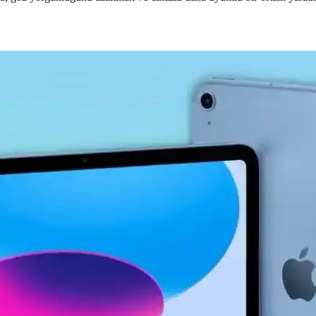
emperli Cam Ekran Koruyucu Ürün Özellikleri ve Avan
ine özel tasarımıyla yüksek dayanıklılık ve estetik sunar. Çizilmelere
m: Yüksek Hassasiyetli ve Ergonomik Tasarım
ımıyla akıllı tahta, tablet ve telefonlarda pratik kullanım sağlar, yoğu
n Koruyucu İncelemesi ve Kullanıcı Yorumları
ucu, yüksek dayanıklılık ve kolay uygulama özellikleriyle ekranı çizil
nlı Güçlü ve Çok Yönlü Tablet Özellikleri
ve uzun pil ömrü ile çok yönlü kullanım sunar. Profesyonel ve eğlence
z Esnek Ekran Koruyucu İncelemesi