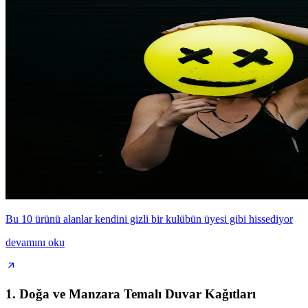
Bu 10 ürünü alanlar kendini gizli bir kulübün üyesi gibi hissediyor
devamını oku
1.
Doğa ve Manzara Temalı Duvar Kağıtları