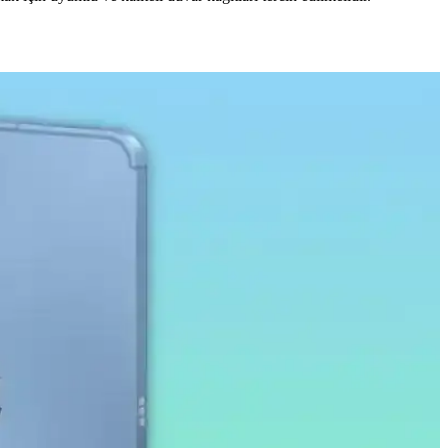
tajları
 karşı dirençli, kolay uygulanabilir ve kullanımı rahat bir ürün.
n çalışma ve eğitim ortamlarına uygun bir seçenektir.
melere ve darbelere karşı korur.
 amaçlı ideal bir tablet deneyimi sağlar.