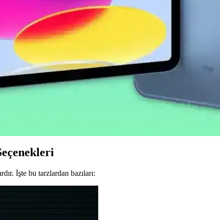
uyucu, yüksek dayanıklılık ve net görüntü sağlar. Kolay uygulama ve g
uyucu İncelemesi ve Kullanıcı Deneyimleri
yanıklılık ve şeffaflık sağlar, kolay uygulama ve iyi koruma özellikl
eleri Öncelikli Yaklaşım
 profesyonel kullanıcılar için iPadOS deneyimini geliştirmeye odaklanıyo
ik Özellikleri
 ile performansını artırıyor. OLED ekran ve ProMotion özellikleri bu 
Seçenekleri
rdır. İşte bu tarzlardan bazıları: