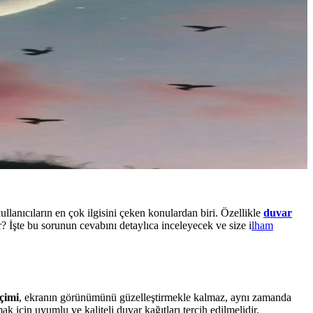
ullanıcıların en çok ilgisini çeken konulardan biri. Özellikle
duvar
? İşte bu sorunun cevabını detaylıca inceleyecek ve size i
lham
çimi
, ekranın görünümünü güzelleştirmekle kalmaz, aynı zamanda
 için uyumlu ve kaliteli duvar kağıtları tercih edilmelidir.