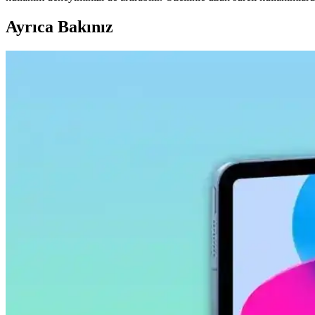
Ayrıca Bakınız
Samsung Galaxy Tab S9 Plus X810 için Microsonic T
Microsonic temperli cam ekran koruyucu, Galaxy Tab S9 Plus X810 model
Ally 9.0 Akıllı Tahta, Tablet ve Telefon Stylus Kale
Ally 9.0 stylus kalem, yüksek hassasiyet, uyumluluk ve ergonomik tasar
Samsung Galaxy Tab S10 FE Plus İçin Kırılmaz Ekra
Samsung Galaxy Tab S10 FE Plus için tasarlanmış kırılmaz ekran koruy
Samsung Galaxy Tab S11 Ultra 14.6 İnç AMOLED Ekra
Samsung Galaxy Tab S11 Ultra, 14.6 inç AMOLED ekran, güçlü işlemci 
Samsung Galaxy Tab S9 FE+ Plus için Nano Kırılma