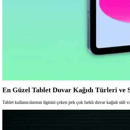
Samsung Galaxy Tab S9 FE+ Plus için tasarlanmış nano cam ekran kor
standart.
Huawei MatePad 10.4 için Nano Esnek Cam Ekran Kor
Huawei MatePad 10.4 uyumlu nano esnek cam ekran koruyucu, yüksek da
Apple iPad Pro'da Donanım Sınırlı, Yazılım Geliştirm
Apple, iPad Pro'da donanım yeniliklerini sınırlarken, yazılım tarafında
2026 İlk Yarısında A18 Çipli Yeni iPad Modeli ve Tekn
2026'nın ilk yarısında çıkacak yeni iPad modeli A18 çip ve 8 GB RAM
En Güzel Tablet Duvar Kağıdı Türleri ve 
Tablet kullanıcılarının ilgisini çeken pek çok farklı duvar kağıdı stili va