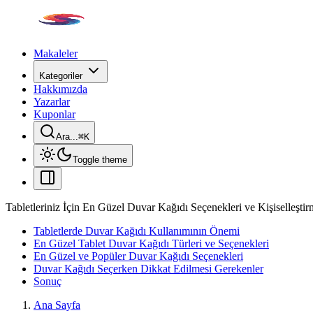
Makaleler
Kategoriler
Hakkımızda
Yazarlar
Kuponlar
Ara...
⌘
K
Toggle theme
Tabletleriniz İçin En Güzel Duvar Kağıdı Seçenekleri ve Kişiselleşti
Tabletlerde Duvar Kağıdı Kullanımının Önemi
En Güzel Tablet Duvar Kağıdı Türleri ve Seçenekleri
En Güzel ve Popüler Duvar Kağıdı Seçenekleri
Duvar Kağıdı Seçerken Dikkat Edilmesi Gerekenler
Sonuç
Ana Sayfa