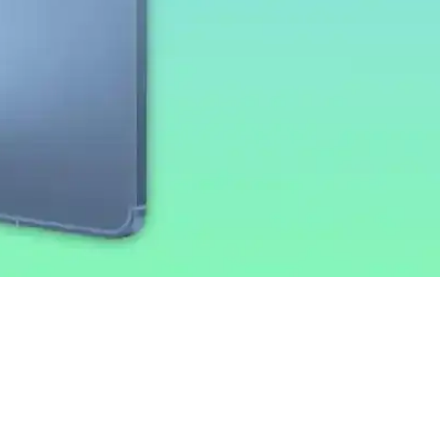
öz yorgunluğunu azaltıcı özellikleriyle ekran korumasında yeni
eriyle öne çıkar.
r. Bu strateji cihazın potansiyelini artırmayı hedefliyor.
modelde yer almıyor, lansman iOS 26.4 ile gerçekleşecek.