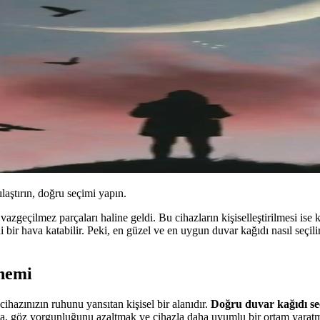
ılaştırın, doğru seçimi yapın.
geçilmez parçaları haline geldi. Bu cihazların kişiselleştirilmesi ise k
ir hava katabilir. Peki, en güzel ve en uygun duvar kağıdı nasıl seçilir
nemi
cihazınızın ruhunu yansıtan kişisel bir alanıdır.
Doğru duvar kağıdı se
rda, göz yorgunluğunu azaltmak ve cihazla daha uyumlu bir ortam yaratmak