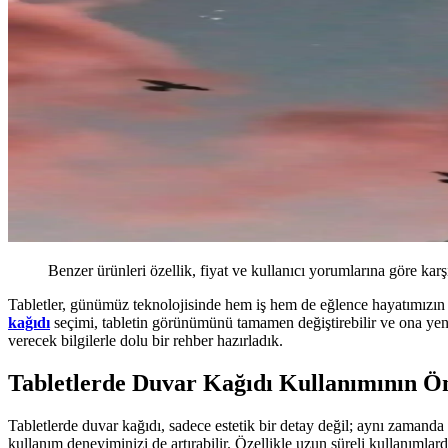
Benzer ürünleri özellik, fiyat ve kullanıcı yorumlarına göre karş
Tabletler, günümüz teknolojisinde hem iş hem de eğlence hayatımızın vaz
kağıdı
seçimi, tabletin görünümünü tamamen değiştirebilir ve ona yeni b
verecek bilgilerle dolu bir rehber hazırladık.
Tabletlerde Duvar Kağıdı Kullanımının Ö
Tabletlerde duvar kağıdı, sadece estetik bir detay değil; aynı zamanda 
kullanım deneyiminizi de artırabilir. Özellikle uzun süreli kullanımla