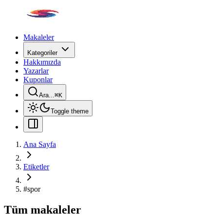
Makaleler
Kategoriler
Hakkımızda
Yazarlar
Kuponlar
Ara...
⌘
K
Toggle theme
Ana Sayfa
Etiketler
#
spor
Tüm makaleler