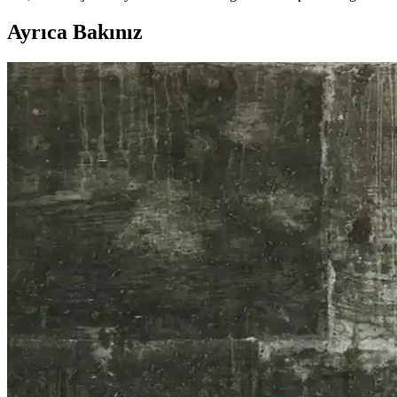
Ayrıca Bakınız
Samsung Galaxy Watch 7 Uyumlu Silikon Kayışın Özel
Samsung Galaxy Watch 7 uyumlu silikon kayış, dayanıklı malzeme ve pr
Huawei Watch Buds: Çok Fonksiyonlu Akıllı Saat v
Huawei Watch Buds, akıllı saat ve kablosuz kulaklık özelliklerini bir 
Huawei Watch GT Serisi Karşılaştırması: GT3 ve GT5 
Huawei'nin popüler akıllı saat serisi GT3 ve GT5 modellerinin temel özel
Xiaomi'nin Güncel Ürün Yelpazesi ve Teknolojik Özell
Xiaomi, uygun fiyatlı yüksek performanslı akıllı telefonlar ve gadget ü
Huawei Watch GT4 46mm Kahverengi Akıllı Saat: Şık 
Huawei Watch GT4 46mm kahverengi, şık tasarımı ve gelişmiş sağlık öz