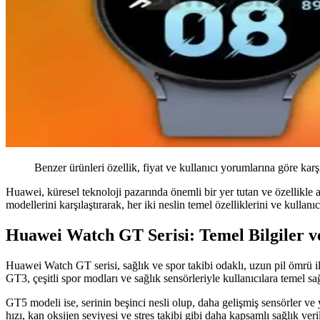
Benzer ürünleri özellik, fiyat ve kullanıcı yorumlarına göre karş
Huawei, küresel teknoloji pazarında önemli bir yer tutan ve özellikle
modellerini karşılaştırarak, her iki neslin temel özelliklerini ve kullan
Huawei Watch GT Serisi: Temel Bilgiler v
Huawei Watch GT serisi, sağlık ve spor takibi odaklı, uzun pil ömrü ile
GT3, çeşitli spor modları ve sağlık sensörleriyle kullanıcılara temel sa
GT5 modeli ise, serinin beşinci nesli olup, daha gelişmiş sensörler ve y
hızı, kan oksijen seviyesi ve stres takibi gibi daha kapsamlı sağlık verile