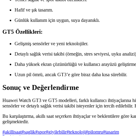
Hafif ve şık tasarım.
Günlük kullanım için uygun, suya dayanıklı.
GT5 Özellikleri:
Gelişmiş sensörler ve yeni teknolojiler.
Detaylı sağlık verisi takibi (örneğin, stres seviyesi, uyku analizi)
Daha yüksek ekran çözünürlüğü ve kullanıcı arayüzü geliştirmel
Uzun pil ömrü, ancak GT3’e göre biraz daha kısa sürebilir.
Sonuç ve Değerlendirme
Huawei Watch GT3 ve GT5 modelleri, farklı kullanıcı ihtiyaçlarına hit
sensörler ve detaylı sağlık verisi takibi isteyenler için tercih edilebil
Bu karşılaştırma, akıllı saat seçerken ihtiyaçlar ve beklentilere göre k
gelişmektedir.
#
akillisaat
#
saglik
#
spor
#
giyilebilir
#
teknoloji
#
pilomru
#
tasarim