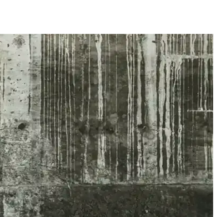
ve kolay takma özellikleriyle öne çıkar.
akibi ve uzun pil ömrüyle öne çıkıyor.
ları
ı şekilde karşılaştırıldı.
rle kullanıcı memnuniyetini artırmayı hedefliyor.
ü sunan akıllı saat.