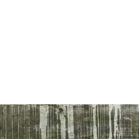
likleri ve Kullanıcı Yorumları
atik tasarımıyla spor ve günlük kullanım için ideal. Renk seçenekleri 
e Kablosuz Kulaklık Kombinasyonu