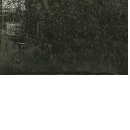
runlar azalır.
sağlar.