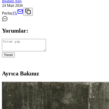
İbrahim Ateş
24 Mart 2026
Paylaş:
f
𝕏
Yorumlar:
Yorum
Ayrıca Bakınız
Samsung Galaxy Watch 7 Uyumlu Silikon Kayışın Özel
Samsung Galaxy Watch 7 uyumlu silikon kayış, dayanıklı malzeme ve pr
Huawei Watch Buds: Çok Fonksiyonlu Akıllı Saat v