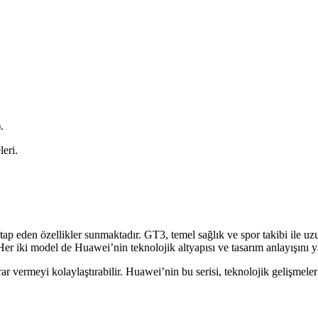
.
eri.
ap eden özellikler sunmaktadır. GT3, temel sağlık ve spor takibi ile uz
ir. Her iki model de Huawei’nin teknolojik altyapısı ve tasarım anlayışını
arar vermeyi kolaylaştırabilir. Huawei’nin bu serisi, teknolojik gelişmel