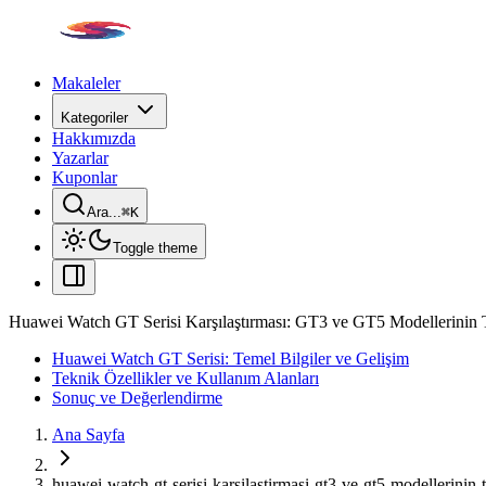
Makaleler
Kategoriler
Hakkımızda
Yazarlar
Kuponlar
Ara...
⌘
K
Toggle theme
Huawei Watch GT Serisi Karşılaştırması: GT3 ve GT5 Modellerinin T
Huawei Watch GT Serisi: Temel Bilgiler ve Gelişim
Teknik Özellikler ve Kullanım Alanları
Sonuç ve Değerlendirme
Ana Sayfa
huawei-watch-gt-serisi-karsilastirmasi-gt3-ve-gt5-modellerinin-t