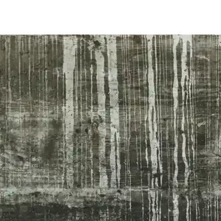
likleri ve Kullanıcı Yorumları
atik tasarımıyla spor ve günlük kullanım için ideal. Renk seçenekleri 
e Kablosuz Kulaklık Kombinasyonu
araya getirerek dayanıklı ve çok fonksiyonlu bir cihaz sunuyor. Sağlık t
Modellerinin Temel Özellikleri ve Kullanıcı Uygunluk
likleri, gelişmiş sensörleri ve kullanıcı ihtiyaçlarına uygunlukları detayl
ikleri Analizi
rünleriyle öne çıkıyor. Marka, yenilikçi tasarımlar ve gelişmiş özellikle
Tasarım ve Gelişmiş Özellikler
ellikleriyle günlük kullanım ve spor aktivitelerine uygun, uzun pil ömr