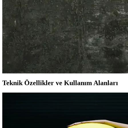
Huawei Watch Kurulumu ve İlk Kullanım Rehberi: A
Huawei Watch kurulumu için uygulama indirme, cihaz eşleştirme ve günc
Huawei Watch GT 5'in Harita ve Navigasyon Özellikl
Huawei Watch GT 5, sağlık ve spor odaklı olsa da, detaylı harita veya 
Akıllı Saatler ve Güncel Teknoloji Trendleri: Sağlık 
Akıllı saatler, sağlık, iletişim ve günlük yaşamda vazgeçilmez hale gelir
Teknik Özellikler ve Kullanım Alanları