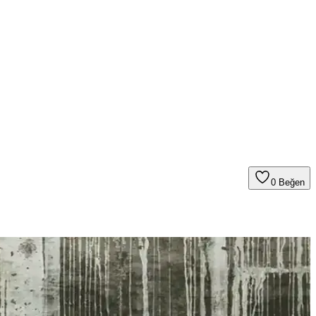
0
Beğen
ve kolay takma özellikleriyle öne çıkar.