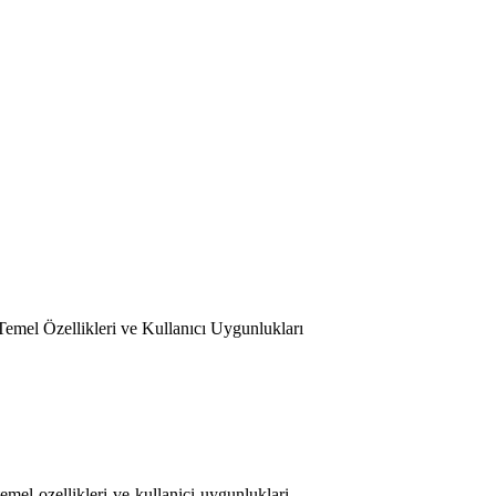
emel Özellikleri ve Kullanıcı Uygunlukları
emel-ozellikleri-ve-kullanici-uygunluklari