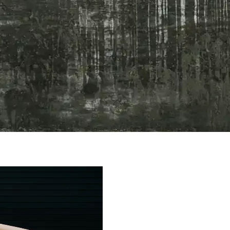
dım Adım Kurulum Süreci ve İpuçları
ellemeleri içerir. Doğru adımlar takip edilirse, performans artar ve so
eri Üzerine Güncel Değerlendirme
navigasyon özellikleri sınırlı olup, GPS desteğiyle temel konum takibi 
ve Yaşam Kalitesini Artıran Cihazlar
ken, gelişmiş özellikleri ve trendleriyle yaşam kalitemizi artırıyor.