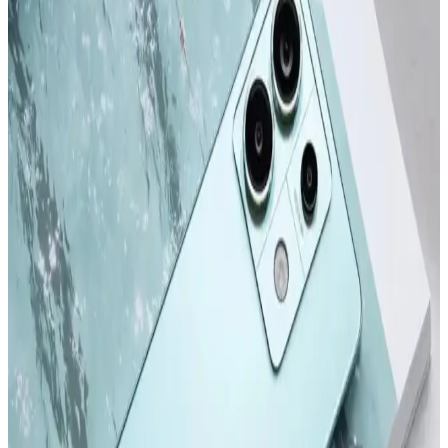
Apple iPhone 16 Plus, 512GB depolama, gelişmiş kamera
özellikleri ve dayanıklı tasarımıyla öne çıkıyor. Güçlü A18 Bionic
çip, uzun pil ömrü ve 5G desteğiyle üstün kullanıcı deneyimi sunar.
Apple iPhone 16 Pro Max 512GB Siyah: Gelişmiş
Kamera ve Yüksek Performanslı Akıllı Telefon
iPhone 16 Pro Max, titanyum tasarımı, 6,9 inç ekran ve gelişmiş
kameralarıyla öne çıkan yüksek performanslı akıllı telefon. Uzun pil
ömrü ve yenilikçi özellikleriyle kullanıcıların beklentilerini karşılar.
Apple iPhone Serisinin Güncel Modelleri ve
Gelecekteki Yenilikler Hakkında Bilgi
2022 ve sonrası iPhone modelleri, tasarım ve performans alanında
önemli adımlar atıyor. Yeni modeller ve teknolojik gelişmelerle ilgili
detaylar, kullanıcıların bilinçli tercihler yapmasını sağlıyor.
Samsung Galaxy S24 ve S24 Ultra Karşılaştırması:
Özellikler ve Kullanıcı Deneyimleri
Samsung Galaxy S24 ve S24 Ultra modellerinin tasarım, ekran,
kamera ve performans özelliklerini karşılaştırıyoruz. Güncellemeler