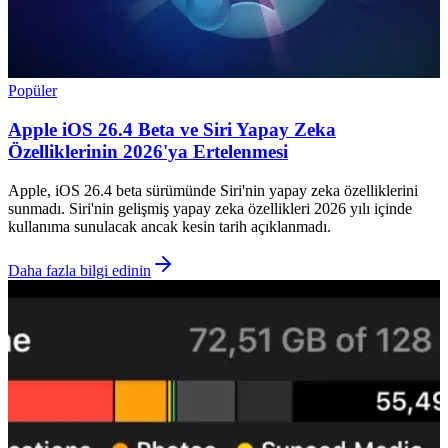
Popüler
Apple iOS 26.4 Beta ve Siri Yapay Zeka
Özelliklerinin 2026'ya Ertelenmesi
Apple, iOS 26.4 beta sürümünde Siri'nin yapay zeka özelliklerini
sunmadı. Siri'nin gelişmiş yapay zeka özellikleri 2026 yılı içinde
kullanıma sunulacak ancak kesin tarih açıklanmadı.
Daha fazla bilgi edinin