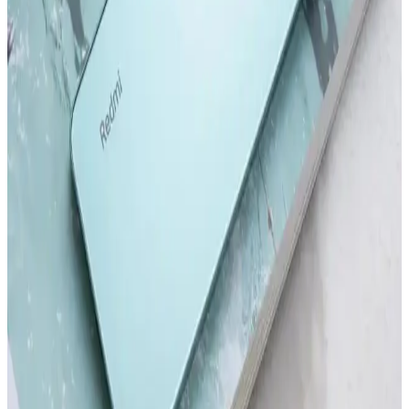
ve kullanıcı deneyimleriyle ilgili önemli bilgiler içerir.
Redmi Note 11 Pro ve Redmi Note 12 Pro
Karşılaştırması: Özellikler ve Farklar
Redmi Note 11 Pro ve Redmi Note 12 Pro modellerinin tasarım,
performans, kamera ve batarya özelliklerini karşılaştırıyoruz. Hangi
modelin ihtiyaçlarınıza uygun olduğunu belirlemenize yardımcı olur.
Samsung'un İlk Akıllı Telefonu ve Teknolojideki
Gelişimi Üzerine Detaylı İnceleme
Samsung'un ilk akıllı telefonu hakkında bilgi olmamakla birlikte,
markanın teknoloji yolculuğu ve Galaxy serisinin gelişimi öne
çıkıyor.
Akıllı Telefon ve Tabletlerde Dosya Temizleme ve
Performans Optimizasyonu
Akıllı telefon ve tabletlerde düzenli dosya temizliği, cihaz
performansını artırır ve depolama alanını genişletir. Güvenilir araçlar
ve doğru yöntemlerle gereksiz dosyalardan kurtulun.
Redmi'nin En Yeni Akıllı Telefon Modeli Hakkında