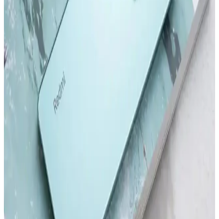
Samsung Galaxy S24 ve S24 Ultra modellerinin tasarım, ekran,
kamera ve performans özelliklerini karşılaştırıyoruz. Güncellemeler
ve kullanıcı deneyimleriyle ilgili önemli bilgiler içerir.
Redmi Note 11 Pro ve Redmi Note 12 Pro
Karşılaştırması: Özellikler ve Farklar
Redmi Note 11 Pro ve Redmi Note 12 Pro modellerinin tasarım,
performans, kamera ve batarya özelliklerini karşılaştırıyoruz. Hangi
modelin ihtiyaçlarınıza uygun olduğunu belirlemenize yardımcı olur.
Samsung'un İlk Akıllı Telefonu ve Teknolojideki
Gelişimi Üzerine Detaylı İnceleme
Samsung'un ilk akıllı telefonu hakkında bilgi olmamakla birlikte,
markanın teknoloji yolculuğu ve Galaxy serisinin gelişimi öne
çıkıyor.
Akıllı Telefon ve Tabletlerde Dosya Temizleme ve
Performans Optimizasyonu
Akıllı telefon ve tabletlerde düzenli dosya temizliği, cihaz