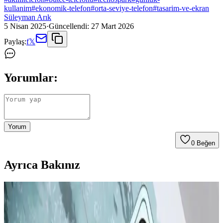
kullanim
#
ekonomik-telefon
#
orta-seviye-telefon
#
tasarim-ve-ekran
Süleyman Arık
5 Nisan 2025
·
Güncellendi:
27 Mart 2026
Paylaş:
f
𝕏
Yorumlar:
Yorum
0
Beğen
Ayrıca Bakınız
Apple iPhone 16 Plus 512GB Pembe Akıllı Telefon
Gelişmiş Tasarım ve Yüksek Performans