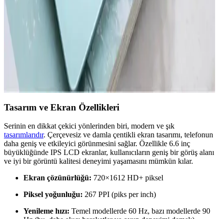
performansını artırır ve depolama alanını genişletir. Güvenilir araçlar
ve doğru yöntemlerle gereksiz dosyalardan kurtulun.
Redmi'nin En Yeni Akıllı Telefon Modeli Hakkında
Güncel Bilgiler ve Beklentiler
Redmi'nin yeni modeli hakkında kesin detaylar henüz açıklanmadı,
ancak teknolojik gelişmeler ve piyasa stratejileri yüksek performans
ve yenilik vaat ediyor.
Tasarım ve Ekran Özellikleri
Serinin en dikkat çekici yönlerinden biri, modern ve şık
tasarımlarıdır
. Çerçevesiz ve damla çentikli ekran tasarımı, telefonun
daha geniş ve etkileyici görünmesini sağlar. Özellikle 6.6 inç
büyüklüğünde IPS LCD ekranlar, kullanıcıların geniş bir görüş alanı
ve iyi bir görüntü kalitesi deneyimi yaşamasını mümkün kılar.
Ekran çözünürlüğü:
720×1612 HD+ piksel
Piksel yoğunluğu:
267 PPI (piks per inch)
Yenileme hızı:
Temel modellerde 60 Hz, bazı modellerde 90