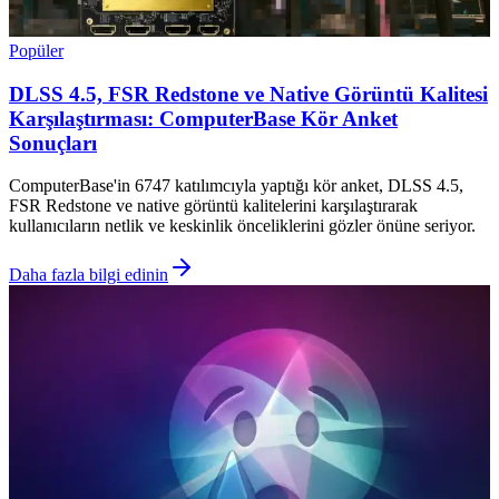
Popüler
DLSS 4.5, FSR Redstone ve Native Görüntü Kalitesi
Karşılaştırması: ComputerBase Kör Anket
Sonuçları
ComputerBase'in 6747 katılımcıyla yaptığı kör anket, DLSS 4.5,
FSR Redstone ve native görüntü kalitelerini karşılaştırarak
kullanıcıların netlik ve keskinlik önceliklerini gözler önüne seriyor.
Daha fazla bilgi edinin