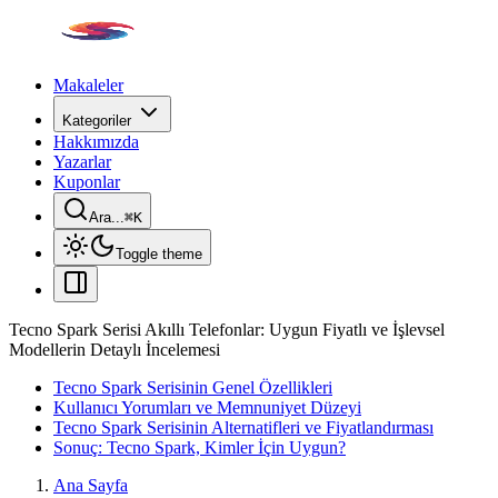
Makaleler
Kategoriler
Hakkımızda
Yazarlar
Kuponlar
Ara...
⌘
K
Toggle theme
Tecno Spark Serisi Akıllı Telefonlar: Uygun Fiyatlı ve İşlevsel
Modellerin Detaylı İncelemesi
Tecno Spark Serisinin Genel Özellikleri
Kullanıcı Yorumları ve Memnuniyet Düzeyi
Tecno Spark Serisinin Alternatifleri ve Fiyatlandırması
Sonuç: Tecno Spark, Kimler İçin Uygun?
Ana Sayfa