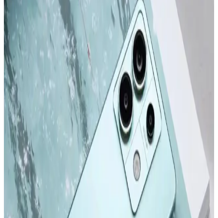
Apple iPhone 16 Plus 512GB Pembe Akıllı Telefon
Gelişmiş Tasarım ve Yüksek Performans
Apple iPhone 16 Plus, 512GB depolama, gelişmiş kamera
özellikleri ve dayanıklı tasarımıyla öne çıkıyor. Güçlü A18 Bionic
çip, uzun pil ömrü ve 5G desteğiyle üstün kullanıcı deneyimi sunar.
Apple iPhone 16 Pro Max 512GB Siyah: Gelişmiş
Kamera ve Yüksek Performanslı Akıllı Telefon
iPhone 16 Pro Max, titanyum tasarımı, 6,9 inç ekran ve gelişmiş
kameralarıyla öne çıkan yüksek performanslı akıllı telefon. Uzun pil
ömrü ve yenilikçi özellikleriyle kullanıcıların beklentilerini karşılar.
Apple iPhone Serisinin Güncel Modelleri ve
Gelecekteki Yenilikler Hakkında Bilgi
2022 ve sonrası iPhone modelleri, tasarım ve performans alanında
önemli adımlar atıyor. Yeni modeller ve teknolojik gelişmelerle ilgili
detaylar, kullanıcıların bilinçli tercihler yapmasını sağlıyor.
Samsung Galaxy S24 ve S24 Ultra Karşılaştırması:
Özellikler ve Kullanıcı Deneyimleri