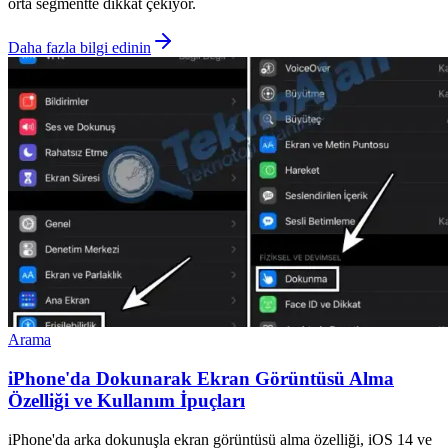
orta segmentte dikkat çekiyor.
Daha fazla bilgi edinin
Arama
iPhone'da Dokunarak Ekran Görüntüsü Alma
Özelliği ve Kullanım İpuçları
iPhone'da arka dokunuşla ekran görüntüsü alma özelliği, iOS 14 ve