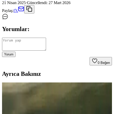
21 Nisan 2025
·
Güncellendi:
27 Mart 2026
Paylaş:
f
𝕏
Yorumlar:
Yorum
0
Beğen
Ayrıca Bakınız
Türkiye'de 2025'te Elektrikli Araç Seçiminde
Bütçenizi Şaşırtacak 3 Fırsat
2025'te Türkiye'de uygun fiyatlı elektrikli araç seçeneklerini ve
avantajlarını öğrenin. Hemen fırsatları keşfedin!