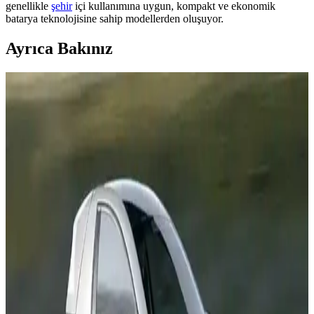
genellikle
şehir
içi kullanımına uygun, kompakt ve ekonomik
batarya teknolojisine sahip modellerden oluşuyor.
Ayrıca Bakınız
Türkiye'de 2025'te Elektrikli Araç Seçiminde
Bütçenizi Şaşırtacak 3 Fırsat
2025'te Türkiye'de uygun fiyatlı elektrikli araç seçeneklerini ve
avantajlarını öğrenin. Hemen fırsatları keşfedin!
Dünyanın En İyi Elektrikli Arabası Seçenekleri ve
Sektördeki Lider Modeller
Elektrikli araç sektörü hızla gelişiyor. En iyi modeller, performans ve
teknoloji kriterleriyle öne çıkarken, sürdürülebilirlik ve inovasyon
odaklı seçenekler sunuyor.
Elektrikli Araç Seçimi Rehberi: Hangi Model Sizin
İçin En Uygun
Elektrikli araba seçiminde menzil, şarj imkanları, fiyat ve teknolojik