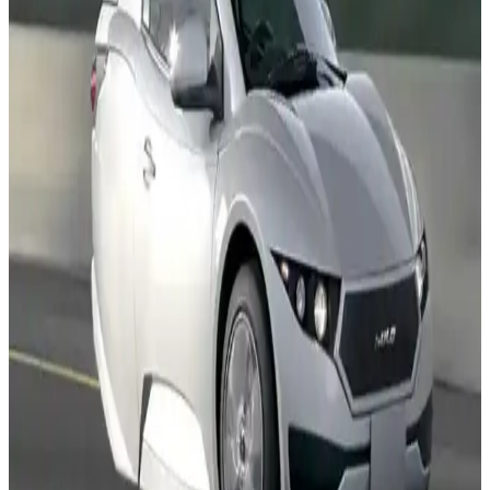
özellikler gibi önemli noktaları anlatan kapsamlı rehber.
Smart Elektrikli Arabalar: Şehir İçin Sürdürülebilir
ve Akıllı Ulaşım Çözümleri
Smart elektrikli arabalar, küçük boyutları ve çevreci teknolojileriyle
şehir içi ulaşımda devrim yaratıyor. Gelişmiş özellikleri ve ekonomik
avantajlarıyla şehir sakinlerinin tercih ettiği modern ulaşım
araçlarıdır.
Fiat Topolino Elektrikli Küçük Araba: Şehir İçin
Pratik ve Çevreci Alternatif
Fiat Topolino, küçük boyutları, çevreci teknolojisi ve uygun fiyatıyla
şehir içi ulaşımda pratik ve sürdürülebilir bir seçenek sunuyor. Hızlı
şarj ve modern tasarımıyla dikkat çekiyor.
Türkiye'de En Uygun Elektrikli Arabalar ve Bütçe
Dostu Seçenekler Rehberi
Türkiye'deki uygun fiyatlı elektrikli araçlar, modeller ve fiyatlar
hakkında kapsamlı bilgiler sunuyoruz. Ekonomik ve performanslı
seçeneklerle şehir içi ulaşımı kolaylaştırın.