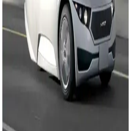
Pratik ve Çevreci Alternatif
Fiat Topolino, küçük boyutları, çevreci teknolojisi ve uygun fiyatıyla
şehir içi ulaşımda pratik ve sürdürülebilir bir seçenek sunuyor. Hızlı
şarj ve modern tasarımıyla dikkat çekiyor.
Türkiye'de En Uygun Elektrikli Arabalar ve Bütçe
Dostu Seçenekler Rehberi
Türkiye'deki uygun fiyatlı elektrikli araçlar, modeller ve fiyatlar
hakkında kapsamlı bilgiler sunuyoruz. Ekonomik ve performanslı
seçeneklerle şehir içi ulaşımı kolaylaştırın.
Elektrikli Arabaların Tarihçesi ve Günümüzdeki
Teknolojik Gelişmeleri
Elektrikli araçların tarihsel gelişimi, teknolojik ilerlemeleri ve
günümüzdeki durumu hakkında kapsamlı bilgi içeren makale.
Şehir İçin Pratik ve Çevre Dostu Tek Kişilik
Elektrikli Arabalar Rehberi
Kompakt, ekonomik ve çevre dostu tek kişilik elektrikli arabalar,
şehir içi ulaşımda yeni trendleri ve modelleriyle pratik çözümler