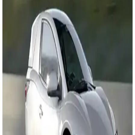
Dünyanın En İyi Elektrikli Arabası Seçenekleri ve
Sektördeki Lider Modeller
Elektrikli araç sektörü hızla gelişiyor. En iyi modeller, performans ve
teknoloji kriterleriyle öne çıkarken, sürdürülebilirlik ve inovasyon
odaklı seçenekler sunuyor.
Elektrikli Araç Seçimi Rehberi: Hangi Model Sizin
İçin En Uygun
Elektrikli araba seçiminde menzil, şarj imkanları, fiyat ve teknolojik
özellikler gibi önemli noktaları anlatan kapsamlı rehber.
Smart Elektrikli Arabalar: Şehir İçin Sürdürülebilir
ve Akıllı Ulaşım Çözümleri
Smart elektrikli arabalar, küçük boyutları ve çevreci teknolojileriyle
şehir içi ulaşımda devrim yaratıyor. Gelişmiş özellikleri ve ekonomik
avantajlarıyla şehir sakinlerinin tercih ettiği modern ulaşım
araçlarıdır.
Fiat Topolino Elektrikli Küçük Araba: Şehir İçin