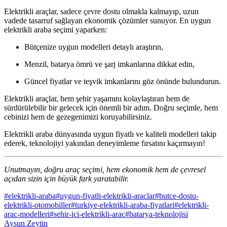
Elektrikli araçlar, sadece çevre dostu olmakla kalmayıp, uzun
vadede tasarruf sağlayan ekonomik çözümler sunuyor. En uygun
elektrikli araba seçimi yaparken:
Bütçenize uygun modelleri detaylı araştırın,
Menzil, batarya ömrü ve şarj imkanlarına dikkat edin,
Güncel fiyatlar ve teşvik imkanlarını göz önünde bulundurun.
Elektrikli araçlar, hem şehir yaşamını kolaylaştıran hem de
sürdürülebilir bir gelecek için önemli bir adım. Doğru seçimle, hem
cebinizi hem de gezegenimizi koruyabilirsiniz.
Elektrikli araba dünyasında uygun fiyatlı ve kaliteli modelleri takip
ederek, teknolojiyi yakından deneyimleme fırsatını kaçırmayın!
Unutmayın, doğru araç seçimi, hem ekonomik hem de çevresel
açıdan sizin için büyük fark yaratabilir.
#
elektrikli-araba
#
uygun-fiyatli-elektrikli-araclar
#
butce-dostu-
elektrikli-otomobiller
#
turkiye-elektrikli-araba-fiyatlari
#
elektrikli-
arac-modelleri
#
sehir-ici-elektrikli-arac
#
batarya-teknolojisi
Aysun Zeytin