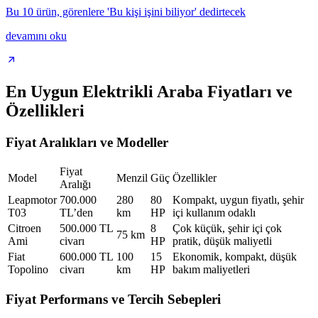
Bu 10 ürün, görenlere 'Bu kişi işini biliyor' dedirtecek
devamını oku
En Uygun Elektrikli Araba Fiyatları ve
Özellikleri
Fiyat Aralıkları ve Modeller
Fiyat
Model
Menzil
Güç
Özellikler
Aralığı
Leapmotor
700.000
280
80
Kompakt, uygun fiyatlı, şehir
T03
TL’den
km
HP
içi kullanım odaklı
Citroen
500.000 TL
8
Çok küçük, şehir içi çok
75 km
Ami
civarı
HP
pratik, düşük maliyetli
Fiat
600.000 TL
100
15
Ekonomik, kompakt, düşük
Topolino
civarı
km
HP
bakım maliyetleri
Fiyat Performans ve Tercih Sebepleri