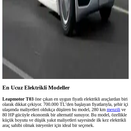
Elektrikli Arabaların Tarihçesi ve Günümüzdeki
Teknolojik Gelişmeleri
Elektrikli araçların tarihsel gelişimi, teknolojik ilerlemeleri ve
günümüzdeki durumu hakkında kapsamlı bilgi içeren makale.
Şehir İçin Pratik ve Çevre Dostu Tek Kişilik
Elektrikli Arabalar Rehberi
Kompakt, ekonomik ve çevre dostu tek kişilik elektrikli arabalar,
şehir içi ulaşımda yeni trendleri ve modelleriyle pratik çözümler
sunuyor.
En Ucuz Elektrikli Modeller
Leapmotor T03
öne çıkan en uygun fiyatlı elektrikli araçlardan biri
olarak dikkat çekiyor. 700.000 TL’den başlayan fiyatlarıyla, şehir içi
ulaşımda maliyetleri oldukça düşüren bu model, 280 km
menzili
ve
80 HP gücüyle ekonomik bir alternatif sunuyor. Bu model, özellikle
küçük boyutu ve düşük yakıt maliyetleri sayesinde ilk kez elektrikli
araç sahibi olmak isteyenler için ideal bir seçenek.