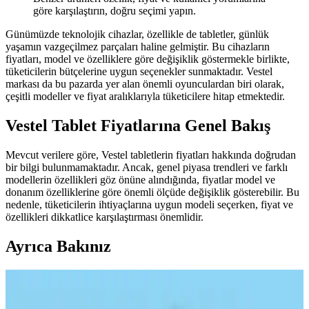
göre karşılaştırın, doğru seçimi yapın.
Günümüzde teknolojik cihazlar, özellikle de tabletler, günlük
yaşamın vazgeçilmez parçaları haline gelmiştir. Bu cihazların
fiyatları, model ve özelliklere göre değişiklik göstermekle birlikte,
tüketicilerin bütçelerine uygun seçenekler sunmaktadır. Vestel
markası da bu pazarda yer alan önemli oyunculardan biri olarak,
çeşitli modeller ve fiyat aralıklarıyla tüketicilere hitap etmektedir.
Vestel Tablet Fiyatlarına Genel Bakış
Mevcut verilere göre, Vestel tabletlerin fiyatları hakkında doğrudan
bir bilgi bulunmamaktadır. Ancak, genel piyasa trendleri ve farklı
modellerin özellikleri göz önüne alındığında, fiyatlar model ve
donanım özelliklerine göre önemli ölçüde değişiklik gösterebilir. Bu
nedenle, tüketicilerin ihtiyaçlarına uygun modeli seçerken, fiyat ve
özellikleri dikkatlice karşılaştırması önemlidir.
Ayrıca Bakınız
Samsung Galaxy Tab S9 Plus X810 için Microsonic
Temperli Cam Ekran Koruyucu Ürün Özellikleri ve