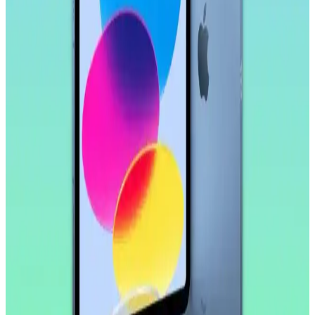
Samsung Galaxy Tab S11 Ultra, 14.6 inç AMOLED ekran, güçlü
işlemci ve uzun pil ömrü ile çok yönlü kullanım sunar. Profesyonel
ve eğlence amaçlı ideal bir tablet deneyimi sağlar.
Samsung Galaxy Tab S9 FE+ Plus için Nano
Kırılmaz Esnek Ekran Koruyucu İncelemesi
Samsung Galaxy Tab S9 FE+ Plus için tasarlanmış nano cam ekran
koruyucu, yüksek dayanıklılık ve net görüntü sağlar. Kolay
uygulama ve göz yorgunluğunu azaltıcı özellikleriyle ekran
korumasında yeni standart.
Huawei MatePad 10.4 için Nano Esnek Cam Ekran
Koruyucu İncelemesi ve Kullanıcı Deneyimleri
Huawei MatePad 10.4 uyumlu nano esnek cam ekran koruyucu,
yüksek dayanıklılık ve şeffaflık sağlar, kolay uygulama ve iyi
koruma özellikleriyle öne çıkar.
Apple iPad Pro'da Donanım Sınırlı, Yazılım
Geliştirmeleri Öncelikli Yaklaşım