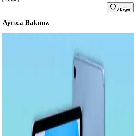
0
Beğen
Ayrıca Bakınız
Samsung Galaxy Tab S9 Plus X810 için Microsonic
Temperli Cam Ekran Koruyucu Ürün Özellikleri ve
Avantajları
Microsonic temperli cam ekran koruyucu, Galaxy Tab S9 Plus
X810 modeline özel tasarımıyla yüksek dayanıklılık ve estetik sunar.
Çizilmelere karşı dirençli, kolay uygulanabilir ve kullanımı rahat bir
ürün.
Ally 9.0 Akıllı Tahta, Tablet ve Telefon Stylus
Kalem: Yüksek Hassasiyetli ve Ergonomik Tasarım
Ally 9.0 stylus kalem, yüksek hassasiyet, uyumluluk ve ergonomik
tasarımıyla akıllı tahta, tablet ve telefonlarda pratik kullanım sağlar,
yoğun çalışma ve eğitim ortamlarına uygun bir seçenektir.