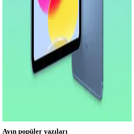
Huawei MatePad 10.4 uyumlu nano esnek cam ekran koruyucu,
yüksek dayanıklılık ve şeffaflık sağlar, kolay uygulama ve iyi
koruma özellikleriyle öne çıkar.
Apple iPad Pro'da Donanım Sınırlı, Yazılım
Geliştirmeleri Öncelikli Yaklaşım
Apple, iPad Pro'da donanım yeniliklerini sınırlarken, yazılım
tarafında profesyonel kullanıcılar için iPadOS deneyimini
geliştirmeye odaklanıyor. Bu strateji cihazın potansiyelini artırmayı
hedefliyor.
2026 İlk Yarısında A18 Çipli Yeni iPad Modeli ve
Teknik Özellikleri
2026'nın ilk yarısında çıkacak yeni iPad modeli A18 çip ve 8 GB
RAM ile performansını artırıyor. OLED ekran ve ProMotion
özellikleri bu modelde yer almıyor, lansman iOS 26.4 ile
gerçekleşecek.
Ayın popüler yazıları