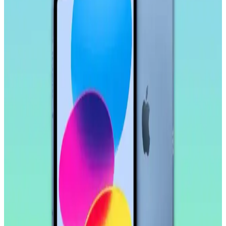
Samsung Galaxy Tab S10 FE Plus İçin Kırılmaz
Ekran Koruyucu İncelemesi ve Kullanıcı Yorumları
Samsung Galaxy Tab S10 FE Plus için tasarlanmış kırılmaz ekran
koruyucu, yüksek dayanıklılık ve kolay uygulama özellikleriyle
ekranı çizilmelere ve darbelere karşı korur.
Samsung Galaxy Tab S11 Ultra 14.6 İnç AMOLED
Ekranlı Güçlü ve Çok Yönlü Tablet Özellikleri
Samsung Galaxy Tab S11 Ultra, 14.6 inç AMOLED ekran, güçlü
işlemci ve uzun pil ömrü ile çok yönlü kullanım sunar. Profesyonel
ve eğlence amaçlı ideal bir tablet deneyimi sağlar.
Samsung Galaxy Tab S9 FE+ Plus için Nano
Kırılmaz Esnek Ekran Koruyucu İncelemesi
Samsung Galaxy Tab S9 FE+ Plus için tasarlanmış nano cam ekran
koruyucu, yüksek dayanıklılık ve net görüntü sağlar. Kolay
uygulama ve göz yorgunluğunu azaltıcı özellikleriyle ekran
korumasında yeni standart.
Huawei MatePad 10.4 için Nano Esnek Cam Ekran
Koruyucu İncelemesi ve Kullanıcı Deneyimleri