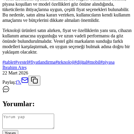
piyasa koşulları ve model özellikleri göz önüne alındığında,
tüketicilerin ihtiyaçlarına uygun, çeşitli fiyat seçenekleri bulunabilir.
Bu nedenle, satın alma kararı verirken, kullanıcıların kendi kullanım
amaçlarını ve bütçelerini dikkate almaları önemlidir.
Teknoloji ürünleri satın alırken, fiyat ve özelliklerin yanı sıra, cihazın
kullanım amacına uygunluğu ve uzun vadeli performansı da göz
önünde bulundurulmalıdır. Vestel gibi markaların sunduğu farklı
modelleri karşılaştırmak, en uygun seçeneği bulmak adına doğru bir
yaklaşım olacaktır.
#
tablet
#
vestel
#
fiyatlandirma
#
teknoloji
#
dijital
#
mobil
#
piyasa
İbrahim Ateş
22 Mart 2026
Paylaş:
f
𝕏
Yorumlar:
Yorum