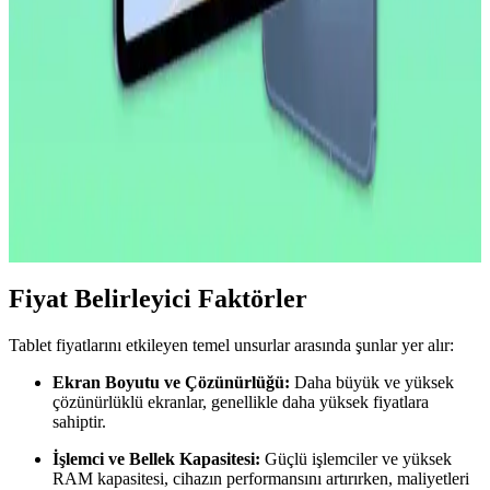
Apple, iPad Pro'da donanım yeniliklerini sınırlarken, yazılım
tarafında profesyonel kullanıcılar için iPadOS deneyimini
geliştirmeye odaklanıyor. Bu strateji cihazın potansiyelini artırmayı
hedefliyor.
2026 İlk Yarısında A18 Çipli Yeni iPad Modeli ve
Teknik Özellikleri
2026'nın ilk yarısında çıkacak yeni iPad modeli A18 çip ve 8 GB
RAM ile performansını artırıyor. OLED ekran ve ProMotion
özellikleri bu modelde yer almıyor, lansman iOS 26.4 ile
gerçekleşecek.
Fiyat Belirleyici Faktörler
Tablet fiyatlarını etkileyen temel unsurlar arasında şunlar yer alır:
Ekran Boyutu ve Çözünürlüğü:
Daha büyük ve yüksek
çözünürlüklü ekranlar, genellikle daha yüksek fiyatlara
sahiptir.
İşlemci ve Bellek Kapasitesi:
Güçlü işlemciler ve yüksek
RAM kapasitesi, cihazın performansını artırırken, maliyetleri