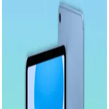
Avantajları
Microsonic temperli cam ekran koruyucu, Galaxy Tab S9 Plus
X810 modeline özel tasarımıyla yüksek dayanıklılık ve estetik sunar.
Çizilmelere karşı dirençli, kolay uygulanabilir ve kullanımı rahat bir
ürün.
Ally 9.0 Akıllı Tahta, Tablet ve Telefon Stylus
Kalem: Yüksek Hassasiyetli ve Ergonomik Tasarım
Ally 9.0 stylus kalem, yüksek hassasiyet, uyumluluk ve ergonomik
tasarımıyla akıllı tahta, tablet ve telefonlarda pratik kullanım sağlar,
yoğun çalışma ve eğitim ortamlarına uygun bir seçenektir.
Samsung Galaxy Tab S10 FE Plus İçin Kırılmaz
Ekran Koruyucu İncelemesi ve Kullanıcı Yorumları
Samsung Galaxy Tab S10 FE Plus için tasarlanmış kırılmaz ekran
koruyucu, yüksek dayanıklılık ve kolay uygulama özellikleriyle
ekranı çizilmelere ve darbelere karşı korur.
Samsung Galaxy Tab S11 Ultra 14.6 İnç AMOLED
Ekranlı Güçlü ve Çok Yönlü Tablet Özellikleri