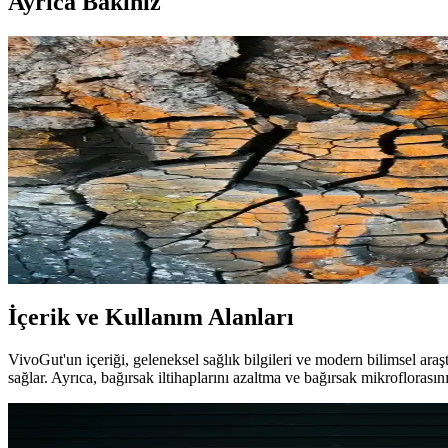
Ayrıca Bakınız
VivoGut Bağırsak Sağlığını Destekleyen Doğal ve Gü
VivoGut, 14 doğal içerikle bağırsak sağlığını destekleyen etkili bir takv
PrimeBiome Bağırsak ve Cilt Sağlığını Destekleyen Do
PrimeBiome, bağırsak ve cilt sağlığını destekleyen doğal içeriklerle for
Prime Biome Bağırsak ve Cilt Sağlığını Destekleyen Ye
Prime Biome, bağırsak ve cilt sağlığını destekleyen gelişmiş probiyoti
İçerik ve Kullanım Alanları
VivoGut'un içeriği, geleneksel sağlık bilgileri ve modern bilimsel araşt
sağlar. Ayrıca, bağırsak iltihaplarını azaltma ve bağırsak mikroflorası