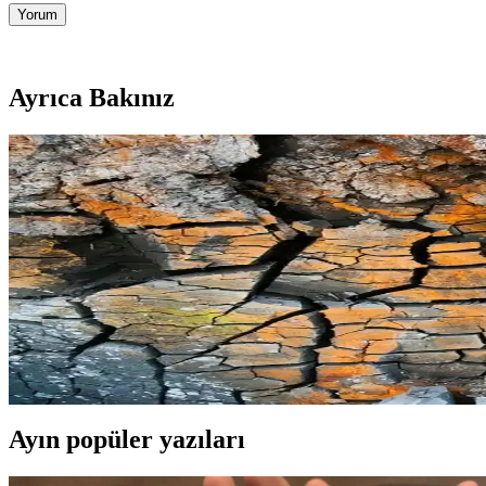
Yorum
Ayrıca Bakınız
VivoGut Bağırsak Sağlığını Destekleyen Doğal ve Gü
VivoGut, 14 doğal içerikle bağırsak sağlığını destekleyen etkili bir takv
PrimeBiome Bağırsak ve Cilt Sağlığını Destekleyen Do
PrimeBiome, bağırsak ve cilt sağlığını destekleyen doğal içeriklerle for
Prime Biome Bağırsak ve Cilt Sağlığını Destekleyen Ye
Prime Biome, bağırsak ve cilt sağlığını destekleyen gelişmiş probiyoti
Ayın popüler yazıları