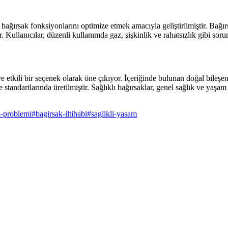
 bağırsak fonksiyonlarını optimize etmek amacıyla geliştirilmiştir. Bağ
 Kullanıcılar, düzenli kullanımda gaz, şişkinlik ve rahatsızlık gibi sorunl
tkili bir seçenek olarak öne çıkıyor. İçeriğinde bulunan doğal bileşen
tandartlarında üretilmiştir. Sağlıklı bağırsaklar, genel sağlık ve yaşam 
m-problemi
#
bagirsak-iltihabi
#
saglikli-yasam