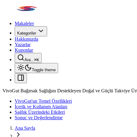
Makaleler
Kategoriler
Hakkımızda
Yazarlar
Kuponlar
Ara...
⌘
K
Toggle theme
VivoGut Bağırsak Sağlığını Destekleyen Doğal ve Güçlü Takviye Ü
VivoGut'un Temel Özellikleri
İçerik ve Kullanım Alanları
Sağlık Üzerindeki Etkileri
Sonuç ve Değerlendirme
Ana Sayfa