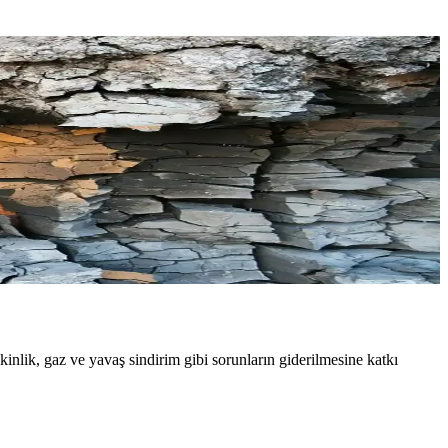
om dengesini sağlar, böylece genel sağlık ve yaşam kalitenizi artırır.
i kullanım ve uzman tavsiyesiyle etkili olabilir.
r.
şkinlik, gaz ve yavaş sindirim gibi sorunların giderilmesine katkı