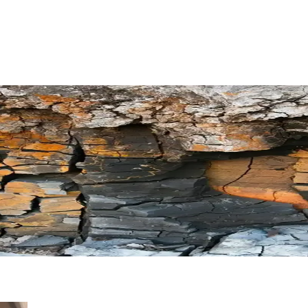
çlü Takviye Ürünü
iyedir. Sindirimi kolaylaştırır, bağırsak iltihaplarını azaltır ve mikrobiy
ğal Takviye Ürünü Özellikleri ve Kullanıcı Yorumları
müle edilmiş bir takviyedir. Kullanıcı deneyimleri çeşitli olsa da, düzenl
nilikçi Probiyotik Takviyesi
k formülüyle sindirim ve cilt görünümünü iyileştirir, doğal dengeyi sağla