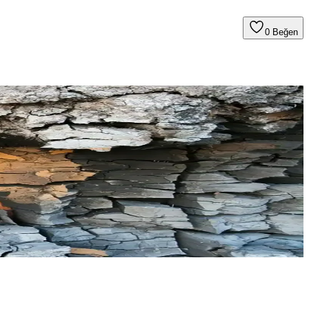
0
Beğen
om dengesini sağlar, böylece genel sağlık ve yaşam kalitenizi artırır.
i kullanım ve uzman tavsiyesiyle etkili olabilir.
r.