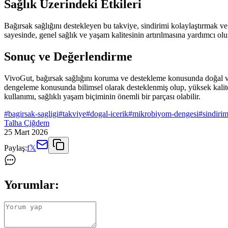
Sağlık Üzerindeki Etkileri
Bağırsak sağlığını destekleyen bu takviye, sindirimi kolaylaştırmak ve
sayesinde, genel sağlık ve yaşam kalitesinin artırılmasına yardımcı olur.
Sonuç ve Değerlendirme
VivoGut, bağırsak sağlığını koruma ve destekleme konusunda doğal ve e
dengeleme konusunda bilimsel olarak desteklenmiş olup, yüksek kalite s
kullanımı, sağlıklı yaşam biçiminin önemli bir parçası olabilir.
#
bagirsak-sagligi
#
takviye
#
dogal-icerik
#
mikrobiyom-dengesi
#
sindiri
Talha Çiğdem
25 Mart 2026
Paylaş:
f
𝕏
Yorumlar: