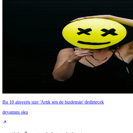
Bu 10 alışveriş size 'Artık sen de bizdensin' dedirtecek
devamını oku