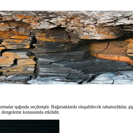
çlü Takviye Ürünü
iyedir. Sindirimi kolaylaştırır, bağırsak iltihaplarını azaltır ve mikrobiy
ğal Takviye Ürünü Özellikleri ve Kullanıcı Yorumları
müle edilmiş bir takviyedir. Kullanıcı deneyimleri çeşitli olsa da, düzenl
nilikçi Probiyotik Takviyesi
k formülüyle sindirim ve cilt görünümünü iyileştirir, doğal dengeyi sağla
ırmalar ışığında seçilmiştir. Bağırsaklarda oluşabilecek rahatsızlıklar, şi
nı dengeleme konusunda etkilidir.