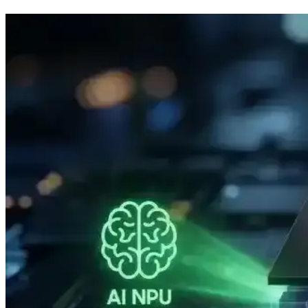
Apple MacBook Neo İncelemesi: iPhone İşlemcili Uygu
Apple MacBook Neo, iPhone işlemcisiyle düşük maliyetli ve temel ihti
seçenek.
Apple M5 Max Çipi: Performans Artışları, Kullanıcı 
Apple M5 Max çipi, selefine göre tek ve çok çekirdek performansında art
Apple'ın Experience Etkinliği: M5 İşlemcili MacBook,
Apple'ın Experience etkinliği, M5 işlemcili yeni MacBook modelleri, iP
sunacak.
AMD Athlon ve PC İşlemcilerinde Gigahertz Çağının 
2000 yılında AMD Athlon, 1 GHz hızını aşarak Intel'e karşı performans
Intel Panther Lake XPS 16'nın Düşük Güç Tüketimi ve 
Intel Panther Lake mimarili Dell XPS 16, düşük güç tüketimiyle dikkat