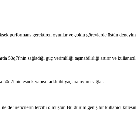
üksek performans gerektiren oyunlar ve çoklu görevlerde üstün deneyim
da 50q7f'nin sağladığı güç verimliliği taşınabilirliği artırır ve kullanıcı
rda 50q7f'nin esnek yapısı farklı ihtiyaçlara uyum sağlar.
e de üreticilerin tercihi olmuştur. Bu durum geniş bir kullanıcı kitlesine