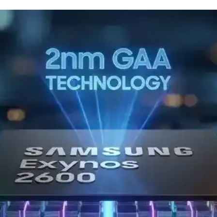
n Fiyatlı Mac Dizüstü Bilgisayar
yaçlara yönelik bir Mac dizüstü bilgisayar sunuyor. 8GB RAM ve sınırlı
Değerlendirmeleri ve Teknik İnceleme
ış sağlıyor. Grafik ve SSD hızları iyileşirken, kullanıcılar yükseltmenin
 iPhone 17E ve Yeni Kontrol Teknolojileri
hone 17E ve el-göz hareketleriyle kontrol edilen arayüzler gibi yenilikl
Başlangıcı: 2000 Yılı Teknoloji Dönüm Noktası
 avantajı sağladı. Overclocking ve teknolojik gelişmelerle işlemci dün
Dizüstü Bilgisayar Enerji Verimliliği Analizi
 çekiyor. 1.5 watt boşta güç kullanımı ve 70Wh batarya ile uzun pil ömr