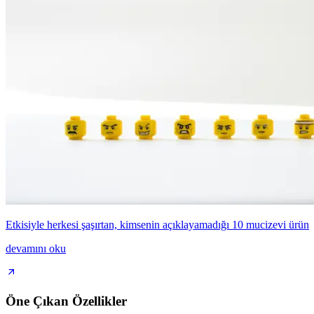
Etkisiyle herkesi şaşırtan, kimsenin açıklayamadığı 10 mucizevi ürün
devamını oku
Öne Çıkan Özellikler