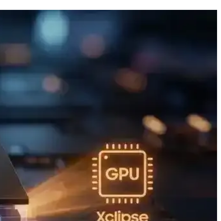
 bağlantı seçenekleriyle eğitim ve günlük kullanım için ideal bir
 sınırlı olduğunu belirtiyor. Enerji verimliliği dikkat çekiyor.
eri tanıtacak. Etkinlik, Apple teknolojilerinde önemli gelişmeler
yasında yeni bir çağ başladı.
ü sunarken, ekran ve grafik donanımı enerji verimliliğini etkiliyor.