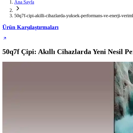
Ana Sayfa
50q7f-cipi-akilli-cihazlarda-yuksek-performans-ve-enerji-veriml
Ürün Karşılaştırmaları
50q7f Çipi: Akıllı Cihazlarda Yeni Nesil 