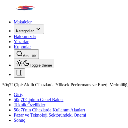
Makaleler
Kategoriler
Hakkımızda
Yazarlar
Kuponlar
Ara...
⌘
K
Toggle theme
50q7f Çipi: Akıllı Cihazlarda Yüksek Performans ve Enerji Verimliliğ
Giriş
50q7f Çipinin Genel Bakışı
Teknik Özellikler
50q7f'nin Cihazlarda Kullanım Alanları
Pazar ve Teknoloji Sektöründeki Önemi
Sonuç