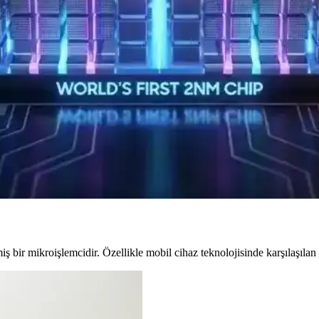
li Yeni Nesil Masaüstü Bilgisayar
rmans ve gelişmiş bağlantı özellikleri sunacak. Depolama ve RAM seçene
iyatlı Çiplerin Önemi
. Daha verimli, termal yönetimi optimize edilmiş ve uygun fiyatlı çipler il
inin Performans ve Enerji Verimliliği Analizi
8 Elite Gen 5'e kıyasla tepe güç tüketiminde %40 daha fazla harcıyor
ş bir mikroişlemcidir. Özellikle mobil cihaz teknolojisinde karşılaşılan 