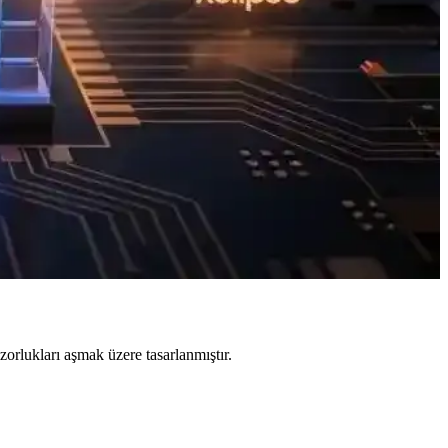
kleriyle kullanıcı beklentileri çeşitlenirken, fiyat artışları
e batarya teknolojileri öncelik kazanıyor.
. Ortalama güç tüketimi ve gerçek kullanım senaryoları
zorlukları aşmak üzere tasarlanmıştır.