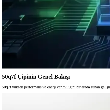
Apple'ın 2026 Mac mini Modeli: M5 ve M5 Pro İşlemci
Apple'ın 2026 Mac mini modeli, M5 ve M5 Pro işlemcilerle yüksek perfo
gündemde.
Akıllı Telefonlarda Güçten Çok Verimlilik ve Uygun F
Akıllı telefonlarda işlemci gücü artışı ısı ve enerji sorunları yaratıyor
Samsung 2nm GAA Teknolojisi ve Exynos 2600 İşlemcis
Samsung'un 2nm GAA teknolojisiyle üretilen Exynos 2600, Snapdragon 
karşılaştırmaları daha anlamlı sonuçlar sunuyor.
50q7f Çipinin Genel Bakışı
50q7f yüksek performans ve enerji verimliliğini bir arada sunan gelişmi