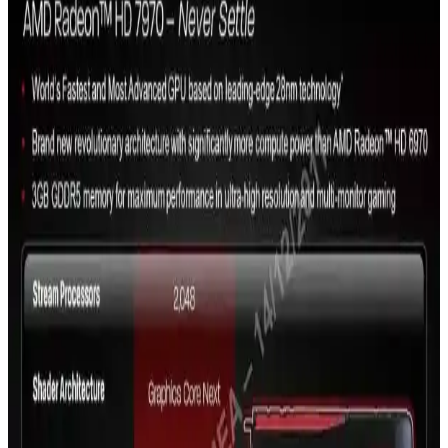
2000 yılında AMD Athlon, 1 GHz hızını aşarak Intel'e karşı
performans avantajı sağladı. Overclocking ve teknolojik gelişmelerle
işlemci dünyasında yeni bir çağ başladı.
AMD'nin RX 9070 XT Modeline Öncelik Vermesi ve
Üretim Stratejisi Değişiklikleri
AMD, üretim verimliliği ve pazar talepleri doğrultusunda RX 9070
XT modeline öncelik vererek RX 9070 üretimini azaltıyor. Bu
strateji, yüksek performans ve karlılık hedeflerine dayanıyor.
Intel ve AMD'nin CES 2024'te Tüketici Elektroniği
ve Yapay Zeka Stratejileri Karşılaştırması
CES 2024'te Intel, mobil işlemciler ve entegre grafik çözümleriyle
tüketici pazarına yönelirken, AMD yapay zeka ve veri merkezi
teknolojilerine odaklanarak kurumsal pazarda konumunu
güçlendiriyor.
AMD Ekran Kartı Güncelleme Rehberi: Adımlar ve
Dikkat Edilmesi Gerekenler