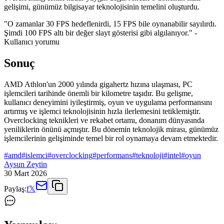
gelişimi, günümüz bilgisayar teknolojisinin temelini oluşturdu.
"O zamanlar 30 FPS hedeflenirdi, 15 FPS bile oynanabilir sayılırdı.
Şimdi 100 FPS altı bir değer slayt gösterisi gibi algılanıyor." -
Kullanıcı yorumu
Sonuç
AMD Athlon'un 2000 yılında gigahertz hızına ulaşması, PC
işlemcileri tarihinde önemli bir kilometre taşıdır. Bu gelişme,
kullanıcı deneyimini iyileştirmiş, oyun ve uygulama performansını
artırmış ve işlemci teknolojisinin hızla ilerlemesini tetiklemiştir.
Overclocking teknikleri ve rekabet ortamı, donanım dünyasında
yeniliklerin önünü açmıştır. Bu dönemin teknolojik mirası, günümüz
işlemcilerinin gelişiminde temel bir rol oynamaya devam etmektedir.
#
amd
#
islemci
#
overclocking
#
performans
#
teknoloji
#
intel
#
oyun
Aysun Zeytin
30 Mart 2026
Paylaş:
f
𝕏