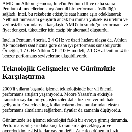
AMD'nin Athlon işlemcisi, Intel'in Pentium III ve daha sonra
Pentium 4 modellerine karşı önemli bir performans üstünlüğü
sağladı. Intel, bu rekabetin etkisiyle saat hızına aşırı odaklanarak
Netburst mimarisini geliştirdi ancak bu mimari yüksek ısı üretimi ve
verimsizlik sorunlarıyla karşılaştı. AMD'nin sunduğu performans ve
fiyat dengesi, tüketiciler için cazip bir alternatif oluşturdu.
Intel'in Pentium 4 serisi, 2.4 GHz ve üzeri hızlara ulaşsa da, Athlon
XP modelleri saat hızına göre daha iyi performans sunabiliyordu.
Örneğin, 1.7 GHz Athlon XP 2100+ modeli, 2.1 GHz Pentium 4 ile
benzer performans seviyelerine ulaşabiliyordu.
Teknolojik Gelişmeler ve Günümüzle
Karşılaştırma
2000'li yılların başında işlemci teknolojisinde her yıl önemli
performans artışları yaşanıyordu. Moore Yasası'nın etkisiyle
transistör sayıları artıyor, işlemciler daha hızlı ve verimli hale
geliyordu. Overclocking, kullanıcıların donanımlarından ekstra
performans almalarını sağlarken, fiyatlar da zamanla düşüyordu.
Günümüzde ise işlemci teknolojisi farklı bir evreye girmiş durumda.
Performans artışları daha küçük oranlarda gerçekleşiyor ve
overclocking eskisi kadar yaygın değil. Ancak o dönemin hızlı