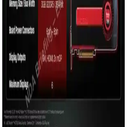
kaynaklardan sürücü güncellemelerini düzenli yapmak önemlidir.
Bu rehberde adımlar ve dikkat edilmesi gerekenler detaylı
anlatılmaktadır.
MSI A320M Anakart Özellikleri ve Kullanım
Alanları Hakkında Detaylı Bilgi
MSI A320M anakart, AMD Ryzen işlemcilerle uyumlu, DDR4, M.2
SSD desteği ve çeşitli bağlantı seçenekleriyle giriş ve orta seviye
sistemler için ideal bir temel sağlar.
Güvenilir ve Popüler Ekran Kartı Markaları: Seçim
Rehberi ve En Güncel Modeller
Ekran kartları seçiminde güvenilir markalar ve performans kriterleri
hakkında detaylı bilgi, en güncel modeller ve alışveriş ipuçlarıyla
bilgisayarınızın grafik performansını yükseltin.
AMD'nin En Güçlü Ekran Kartları: Güncel
Performans ve Özellikler Analizi
AMD'nin en yeni ve güçlü ekran kartları yüksek VRAM ve gelişmiş
soğutma teknolojileriyle yüksek çözünürlükte akıcı grafik sağlar,
oyun ve profesyonel uygulamalarda üstün performans sunar.