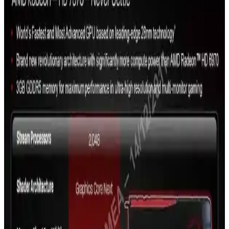
2000 yılında AMD Athlon, 1 GHz hızını aşarak Intel'e karşı
performans avantajı sağladı. Overclocking ve teknolojik gelişmelerle
işlemci dünyasında yeni bir çağ başladı.
AMD'nin RX 9070 XT Modeline Öncelik Vermesi ve
Üretim Stratejisi Değişiklikleri
AMD, üretim verimliliği ve pazar talepleri doğrultusunda RX 9070
XT modeline öncelik vererek RX 9070 üretimini azaltıyor. Bu
strateji, yüksek performans ve karlılık hedeflerine dayanıyor.
Intel ve AMD'nin CES 2024'te Tüketici Elektroniği
ve Yapay Zeka Stratejileri Karşılaştırması
CES 2024'te Intel, mobil işlemciler ve entegre grafik çözümleriyle
tüketici pazarına yönelirken, AMD yapay zeka ve veri merkezi
teknolojilerine odaklanarak kurumsal pazarda konumunu
güçlendiriyor.
AMD Ekran Kartı Güncelleme Rehberi: Adımlar ve
Dikkat Edilmesi Gerekenler
AMD ekran kartlarının performansını korumak için resmi