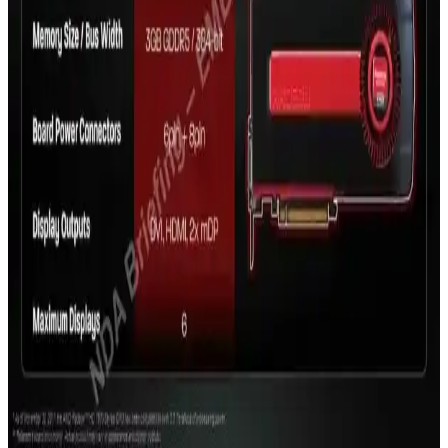
AMD ekran kartlarının performansını korumak için resmi
kaynaklardan sürücü güncellemelerini düzenli yapmak önemlidir.
Bu rehberde adımlar ve dikkat edilmesi gerekenler detaylı
anlatılmaktadır.
MSI A320M Anakart Özellikleri ve Kullanım
Alanları Hakkında Detaylı Bilgi
MSI A320M anakart, AMD Ryzen işlemcilerle uyumlu, DDR4, M.2
SSD desteği ve çeşitli bağlantı seçenekleriyle giriş ve orta seviye
sistemler için ideal bir temel sağlar.
Güvenilir ve Popüler Ekran Kartı Markaları: Seçim
Rehberi ve En Güncel Modeller
Ekran kartları seçiminde güvenilir markalar ve performans kriterleri
hakkında detaylı bilgi, en güncel modeller ve alışveriş ipuçlarıyla
bilgisayarınızın grafik performansını yükseltin.
AMD'nin En Güçlü Ekran Kartları: Güncel
Performans ve Özellikler Analizi
AMD'nin en yeni ve güçlü ekran kartları yüksek VRAM ve gelişmiş