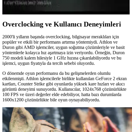
soğutma teknolojileriyle yüksek çözünürlükte akıcı grafik sağlar,
oyun ve profesyonel uygulamalarda üstün performans sunar.
Overclocking ve Kullanıcı Deneyimleri
2000'li yılların başında overclocking, bilgisayar meraklıları için
popüler ve etkili bir performans artırma yöntemiydi. Athlon ve
Duron gibi AMD işlemciler, uygun soğutma çözümleriyle ve basit
yöntemlerle kolayca hız aşırtmaya izin veriyordu. Örneğin, Duron
750 modeli kalem hilesiyle 1 GHz hızına çıkarılabiliyordu ve bu
işlemci, uygun fiyatıyla da tercih sebebi oluyordu.
O dönemde oyun performansı da bu gelişmelerden olumlu
etkilenmişti. Athlon işlemcilerle birlikte kullanılan GeForce 2 ekran
kartları, Counter Strike gibi oyunlarda yüksek kare hızları ve akıcı
görüntü deneyimi sunuyordu. Kullanıcılar, 1024x768 çözünürlükte
100 FPS ve üzeri değerler elde edebiliyor, hatta bazı durumlarda
1600x1200 çözünürlükte bile oyun oynayabiliyordu.