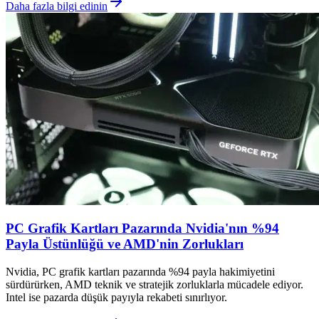
Daha fazla bilgi edinin
PC Grafik Kartları Pazarında Nvidia'nın %94
Payla Üstünlüğü ve AMD'nin Zorlukları
Nvidia, PC grafik kartları pazarında %94 payla hakimiyetini
sürdürürken, AMD teknik ve stratejik zorluklarla mücadele ediyor.
Intel ise pazarda düşük payıyla rekabeti sınırlıyor.