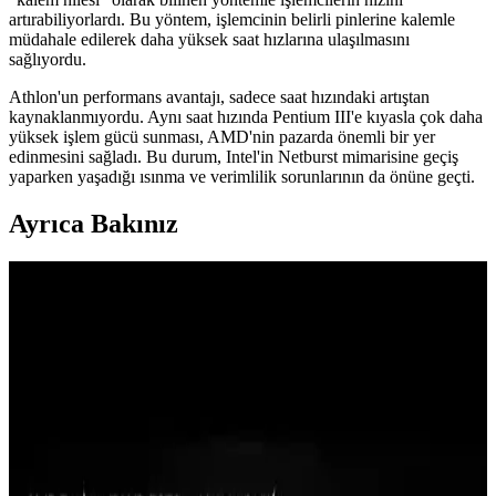
artırabiliyorlardı. Bu yöntem, işlemcinin belirli pinlerine kalemle
müdahale edilerek daha yüksek saat hızlarına ulaşılmasını
sağlıyordu.
Athlon'un performans avantajı, sadece saat hızındaki artıştan
kaynaklanmıyordu. Aynı saat hızında Pentium III'e kıyasla çok daha
yüksek işlem gücü sunması, AMD'nin pazarda önemli bir yer
edinmesini sağladı. Bu durum, Intel'in Netburst mimarisine geçiş
yaparken yaşadığı ısınma ve verimlilik sorunlarının da önüne geçti.
Ayrıca Bakınız
Apple MacBook Neo'nun PC Üreticilerine Etkisi ve
Microsoft, Intel, AMD'nin Yanıtları
Apple MacBook Neo, düşük maliyet ve entegre ekosistemiyle PC
üreticilerini zorluyor. Microsoft, Intel ve AMD'nin yanıtları,
Windows optimizasyonu ve tedarik zinciri yönetimi odaklı olacak.
AMD Athlon ve PC İşlemcilerinde Gigahertz
Çağının Başlangıcı: 2000 Yılı Teknoloji Dönüm
Noktası