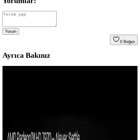
Yorumlar:
Yorum
0
Beğen
Ayrıca Bakınız
Apple MacBook Neo'nun PC Üreticilerine Etkisi ve
Microsoft, Intel, AMD'nin Yanıtları
Apple MacBook Neo, düşük maliyet ve entegre ekosistemiyle PC
üreticilerini zorluyor. Microsoft, Intel ve AMD'nin yanıtları,
Windows optimizasyonu ve tedarik zinciri yönetimi odaklı olacak.
AMD Athlon ve PC İşlemcilerinde Gigahertz
Çağının Başlangıcı: 2000 Yılı Teknoloji Dönüm
Noktası