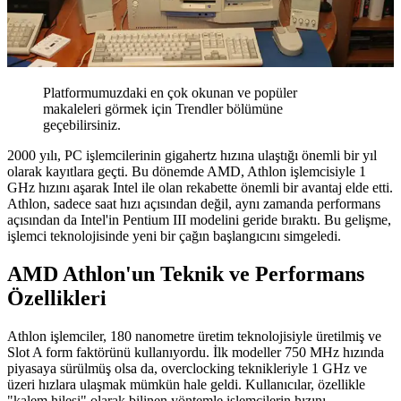
Platformumuzdaki en çok okunan ve popüler
makaleleri görmek için Trendler bölümüne
geçebilirsiniz.
2000 yılı, PC işlemcilerinin gigahertz hızına ulaştığı önemli bir yıl
olarak kayıtlara geçti. Bu dönemde AMD, Athlon işlemcisiyle 1
GHz hızını aşarak Intel ile olan rekabette önemli bir avantaj elde etti.
Athlon, sadece saat hızı açısından değil, aynı zamanda performans
açısından da Intel'in Pentium III modelini geride bıraktı. Bu gelişme,
işlemci teknolojisinde yeni bir çağın başlangıcını simgeledi.
AMD Athlon'un Teknik ve Performans
Özellikleri
Athlon işlemciler, 180 nanometre üretim teknolojisiyle üretilmiş ve
Slot A form faktörünü kullanıyordu. İlk modeller 750 MHz hızında
piyasaya sürülmüş olsa da, overclocking teknikleriyle 1 GHz ve
üzeri hızlara ulaşmak mümkün hale geldi. Kullanıcılar, özellikle
"kalem hilesi" olarak bilinen yöntemle işlemcilerin hızını