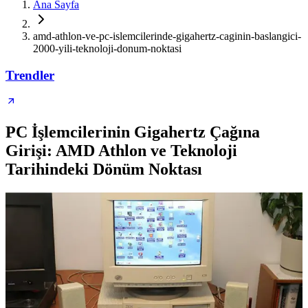
Ana Sayfa
amd-athlon-ve-pc-islemcilerinde-gigahertz-caginin-baslangici-
2000-yili-teknoloji-donum-noktasi
Trendler
PC İşlemcilerinin Gigahertz Çağına
Girişi: AMD Athlon ve Teknoloji
Tarihindeki Dönüm Noktası