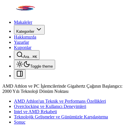
Makaleler
Kategoriler
Hakkımızda
Yazarlar
Kuponlar
Ara...
⌘
K
Toggle theme
AMD Athlon ve PC İşlemcilerinde Gigahertz Çağının Başlangıcı:
2000 Yılı Teknoloji Dönüm Noktası
AMD Athlon'un Teknik ve Performans Özellikleri
Overclocking ve Kullanıcı Deneyimleri
Intel ve AMD Rekabeti
Teknolojik Gelişmeler ve Günümüzle Karşılaştırma
Sonuç