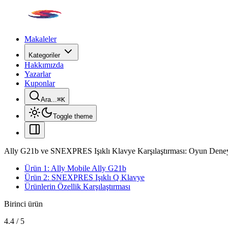
Makaleler
Kategoriler
Hakkımızda
Yazarlar
Kuponlar
Ara...
⌘
K
Toggle theme
Ally G21b ve SNEXPRES Işıklı Klavye Karşılaştırması: Oyun Deneyi
Ürün 1: Ally Mobile Ally G21b
Ürün 2: SNEXPRES Işıklı Q Klavye
Ürünlerin Özellik Karşılaştırması
Birinci ürün
4.4
/
5