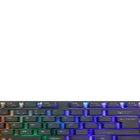
pakt ve Güçlü Tasarım Özellikleri
ydınlatma ile öne çıkan, kompakt ve dayanıklı tasarımıyla hem oyun he
e Karşılaştırması
ve performans açısından karşılaştırıldı. Kullanıcı yorumlarıyla ürünler
e Karşılaştırması
yla, özellikleri, kullanıcı yorumları ve performanslarıyla en uygun s
ırması: Özellikler ve Kullanıcı Yorumları
llanıcı geri bildirimleriyle detaylı karşılaştırıldı. Performans, dayanı
kanik Oyuncu Klavye Karşılaştırması
i, kullanıcı yorumları ve performansları detaylı karşılaştırmasıyla 