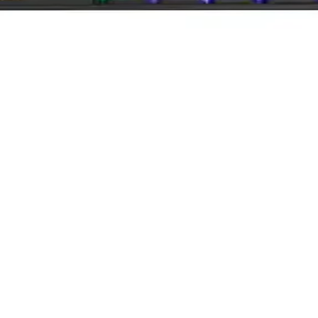
likler ve Kullanıcı Yorumları
ullanıcı yorumlarıyla detaylı karşılaştırma. Hangi klavye sizin ihtiyaç
vyesi İncelemesi ve Özellikleri
yuncu klavyesi. Kullanıcıların kişiselleştirme ve estetik ihtiyaçları
ytech Hkm-58 Özellikleri ve Kullanıcı Yorumları
anıcı deneyimi açısından detaylı karşılaştırıldı. RGB özellikleri, tuş 