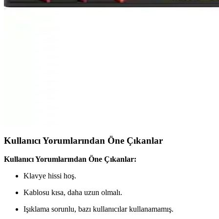
Everest KB-120 ve KB-24 Klavye Karşılaştırması: Özel
Everest KB-120 ve KB-24 klavyeleri arasındaki farklar, özellikler ve k
Havit Gamenote KB876L RGB Aydınlatmalı Oyuncu Kla
Havit Gamenote KB876L, RGB aydınlatma ve şık tasarımıyla öne çıkan o
Oyuncu Klavyesi Karşılaştırması: Everest KB-24 ve H
Everest KB-24 ve Hytech Hkm-58 klavyeleri, tasarım, performans ve kull
yardımcı oluyor.
Kullanıcı Yorumlarından Öne Çıkanlar
Kullanıcı Yorumlarından Öne Çıkanlar:
Klavye hissi hoş.
Kablosu kısa, daha uzun olmalı.
Işıklama sorunlu, bazı kullanıcılar kullanamamış.