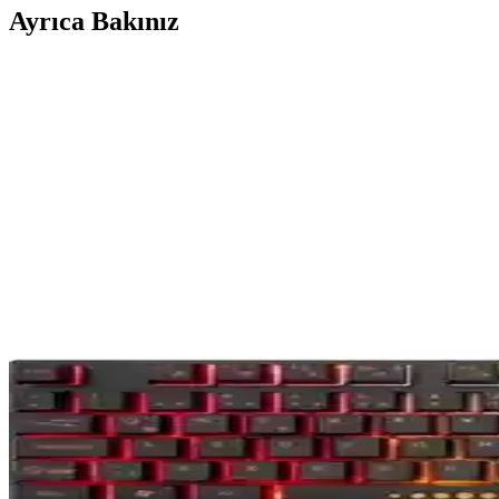
Ayrıca Bakınız
Redragon K617 Fizz Mekanik Klavye İncelemesi: Kom
Redragon K617 Fizz, yüksek performanslı mekanik anahtarlar ve RGB a
Philips SPK8403 ve Rampage KB-R86 Mekanik Klavy
Philips SPK8403 ve Rampage KB-R86 klavyeleri, aydınlatma, tuş yapısı 
Philips SPK8403 ve Rampage KB-R92 Mekanik Klavy
Philips SPK8403 ve Rampage KB-R92 klavyeleri detaylı karşılaştırması
Madlions MAD68 ve Redragon K616 Fizz Pro Karşılaşt
Madlions MAD68 ve Redragon K616 Fizz Pro klavyeleri, özellikleri ve ku
Rampage KB-R28 Blade Plus ve KB-R92 Thunder Me
Rampage KB-R28 Blade Plus ve KB-R92 Thunder modellerinin özellikler