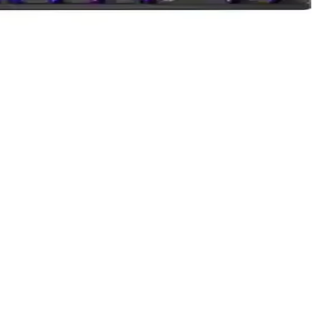
larınıza uygun? Öğrenmek için tıklayın.
na uygun, performans ve görsel deneyimi bir arada sunuyor.
yapısı ve dayanıklılık gibi kriterlerle en uygun seçimi yapmanıza