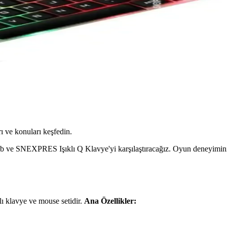
ı ve konuları keşfedin.
ve SNEXPRES Işıklı Q Klavye'yi karşılaştıracağız. Oyun deneyiminizi g
ı klavye ve mouse setidir.
Ana Özellikler: