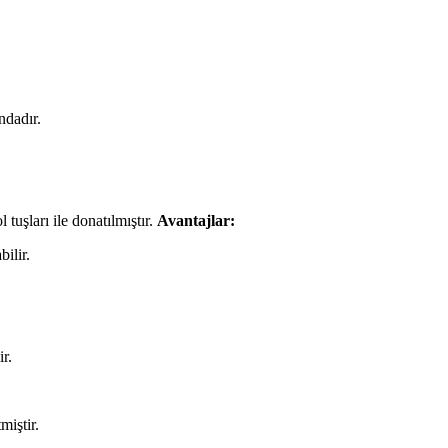
ndadır.
tuşları ile donatılmıştır.
Avantajlar:
ilir.
r.
miştir.