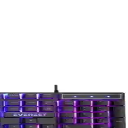
m de ofis kullanımı için ideal bir klavyedir.
in avantajları ve sorunları özetleniyor.
eçimi yapmanıza yardımcı olur.
klılık ve kullanım kolaylığı açısından farklar ortaya kondu.
en uygun klavyeyi seçmenize yardımcı oluyor.