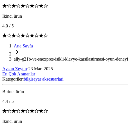
İkinci ürün
4.0
/
5
Ana Sayfa
ally-g21b-ve-snexpres-isikli-klavye-karsilastirmasi-oyun-deneyim
Aysun Zeytin
·
23 Mart 2025
En Çok Arananlar
Kategoriler:
bilgisayar aksesuarlari
Birinci ürün
4.4
/
5
İkinci ürün