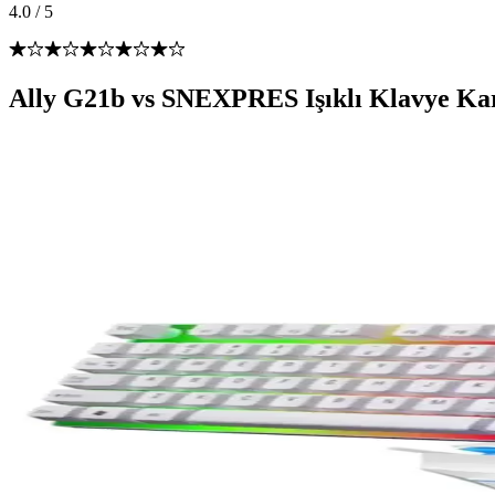
4.0
/
5
Ally G21b vs SNEXPRES Işıklı Klavye Kar