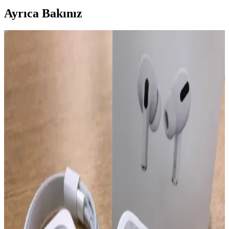
Ayrıca Bakınız
AirPods Pro 4'te Kızılötesi Kameralar ve Kullanıcı
Deneyimine Etkileri
AirPods Pro 4'te kızılötesi kameralarla el hareketleri tanıma ve
Apple Vision Pro entegrasyonu mümkün olabilir. Ancak teknik
zorluklar ve gizlilik endişeleri önemli tartışma konuları olarak öne
çıkıyor.
Airpods Silikon Kılıfı Koruma ve Estetik Sunan
Dayanıklı Aksesuar
Yumuşak silikon malzemeden üretilen Airpods kılıfı, çizilmelere ve
düşmelere karşı etkili koruma sağlar, pratik kullanımı ve canlı renk
seçenekleriyle öne çıkar.
Apple AirPods Max 2 İncelemesi: Teknik Özellikler,
Tasarım ve Kullanıcı Yorumları
Apple AirPods Max 2, H2 çipiyle sınırlı yenilik sunarken tasarım