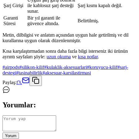
Şarj Girişi
ile kablosuz şarj desteği
Şarj kısmı kapalı değil.
sunar.
Garanti
Bir yıl garanti ile
Belirtilmiş.
Süresi
güvence altında.
Metin, dilbilgisi ve anlatım açısından uygun hale getirilmiş ve dil
kurallarına uygun olarak düzenlenmiştir.
Kısa karşılaştırmadan sonra daha fazla bilgi isterseniz iki ürünün
ayrıntı sayfaları şöyle:
uzun okuma
ve
kısa notlar
.
#
airpods
#
silikon-kilif
#
kulaklik-aksesuarlari
#
koruyucu-kilif
#
sarj-
destegi
#
tasinabilirlik
#
aksesuar-karsilastirmasi
Paylaş:
f
𝕏
Yorumlar:
Yorum