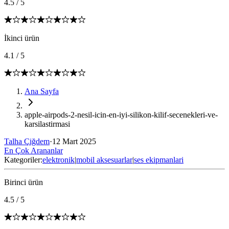
4.5
/
5
İkinci ürün
4.1
/
5
Ana Sayfa
apple-airpods-2-nesil-icin-en-iyi-silikon-kilif-secenekleri-ve-
karsilastirmasi
Talha Çiğdem
·
12 Mart 2025
En Çok Arananlar
Kategoriler:
elektronik
|
mobil aksesuarlar
|
ses ekipmanlari
Birinci ürün
4.5
/
5