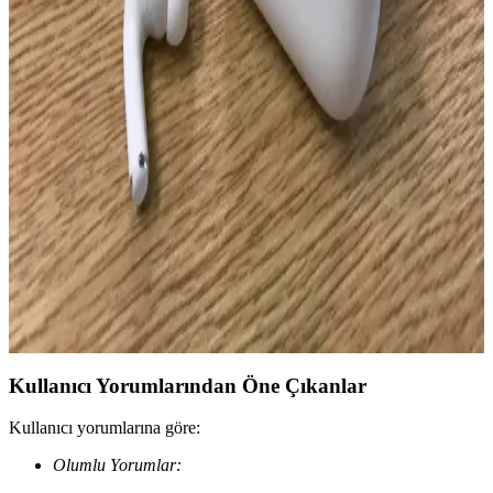
AirPods 1. ve 2. nesil modellerinin tasarım, ses kalitesi, pil ömrü ve
teknolojik özellikler açısından karşılaştırması, kullanıcıların bilinçli
seçim yapmasını sağlar.
AirPods 4 Şarj Problemleri ve Çözüm Yolları:
Kullanıcılar İçin Rehber
AirPods 4'te yaşanan şarj sorunlarının nedenleri ve çözüm yolları,
temizlik, yeniden eşleştirme ve teknik destek detaylarıyla anlatılıyor.
AirPods Orijinalliği ve Güncel Modeller Hakkında
Detaylı Bilgi ve Karşılaştırma
Apple’ın kablosuz kulaklık serisi AirPods’un orijinalliği ve güncel
modelleri hakkında detaylı bilgi, özellikler ve kullanıcı deneyimleri
ile ilgili kapsamlı rehber.
Kullanıcı Yorumlarından Öne Çıkanlar
Kullanıcı yorumlarına göre:
Olumlu Yorumlar: