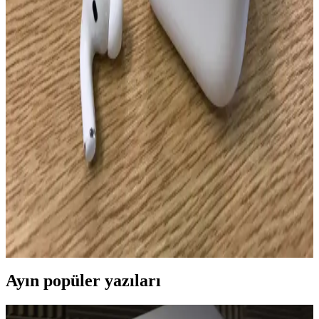
Kullanım İpuçları
AirPods 1. ve 2. nesil modellerinin tasarım, ses kalitesi, pil ömrü ve
teknolojik özellikler açısından karşılaştırması, kullanıcıların bilinçli
seçim yapmasını sağlar.
AirPods 4 Şarj Problemleri ve Çözüm Yolları:
Kullanıcılar İçin Rehber
AirPods 4'te yaşanan şarj sorunlarının nedenleri ve çözüm yolları,
temizlik, yeniden eşleştirme ve teknik destek detaylarıyla anlatılıyor.
AirPods Orijinalliği ve Güncel Modeller Hakkında
Detaylı Bilgi ve Karşılaştırma
Apple’ın kablosuz kulaklık serisi AirPods’un orijinalliği ve güncel
modelleri hakkında detaylı bilgi, özellikler ve kullanıcı deneyimleri
ile ilgili kapsamlı rehber.
Ayın popüler yazıları