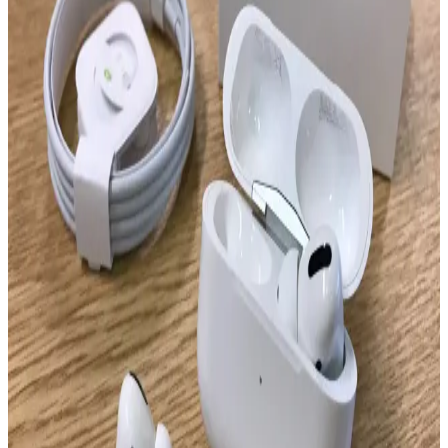
Apple AirPods Max 2, H2 çipiyle sınırlı yenilik sunarken tasarım
sorunları, dayanıklılık endişeleri ve yüksek fiyatıyla kullanıcılar
arasında karışık tepkiler alıyor. Alternatif modeller daha cazip
görünüyor.
Apple AirPods Pro 3, Pro 2 ve AirPods 4 İçin Yeni
Firmware Güncellemesi ve Kullanıcı Sorunları
Apple, AirPods Pro 3, Pro 2 ve AirPods 4 için bağlantı, ses
senkronizasyonu ve mikrofon sorunlarını hedefleyen yeni firmware
güncellemesi yayımladı. Güncelleme detayları ve etkisi henüz net
değil.
AktarMobile AirPods 4. Nesil Uyumlu Deri
Görünümlü Silikon Kulaklık Kılıfı İncelemesi ve
Özellikleri
AktarMobile'ın AirPods 4. Nesil uyumlu deri görünümlü silikon
kılıfı, dayanıklı malzeme, kablosuz şarj uyumu ve taşıma askısı ile
kulaklıklarınızı şık ve güvenle korur.
AirPods 1. ve 2. Nesil Arasındaki Farklar ve