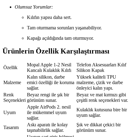
Olumsuz Yorumlar:
Kılıfın yapısı daha sert.
Tam oturmama sorunları yaşanabiliyor.
Kapağı açıldığında tam oturmuyor.
Ürünlerin Özellik Karşılaştırması
Mopal Apple 1-2 Nesil
Telefon Aksesuarları Kılıf
Özellik
Kancalı Kulaklık Kılıfı
Silikon Kapak
Kalın silikon, darbe
Yüksek kaliteli TPU
Malzeme
emici özelliği ile koruma
malzeme, çizik ve darbe
sağlar.
önleyici kalın yapı.
Renk
Beyaz rengi ile şık bir
Beyaz ve mat kırmızı gibi
Seçenekleri
görünüm sunar.
çeşitli renk seçenekleri var.
Apple AirPods 2. nesil
Kulaklık kutusuna bire bir
Uyum
ile mükemmel uyum
uyum sağlar.
sağlar.
Askı aparatı ile kolay
Şık ve dikkat çekici bir
Tasarım
taşınabilirlik sağlar.
görünüm sunar.
Uygun şarj giriş bölmesi