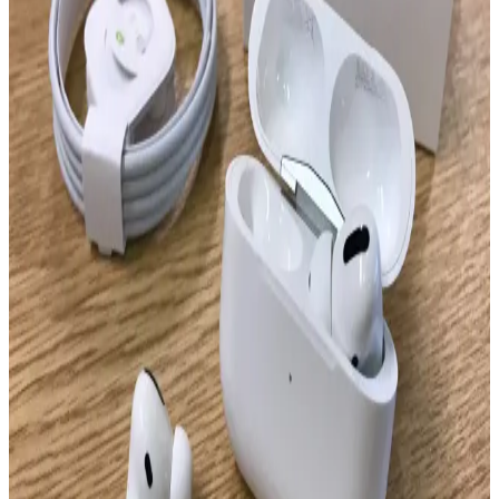
sorunları, dayanıklılık endişeleri ve yüksek fiyatıyla kullanıcılar
arasında karışık tepkiler alıyor. Alternatif modeller daha cazip
görünüyor.
Apple AirPods Pro 3, Pro 2 ve AirPods 4 İçin Yeni
Firmware Güncellemesi ve Kullanıcı Sorunları
Apple, AirPods Pro 3, Pro 2 ve AirPods 4 için bağlantı, ses
senkronizasyonu ve mikrofon sorunlarını hedefleyen yeni firmware
güncellemesi yayımladı. Güncelleme detayları ve etkisi henüz net
değil.
AktarMobile AirPods 4. Nesil Uyumlu Deri
Görünümlü Silikon Kulaklık Kılıfı İncelemesi ve
Özellikleri
AktarMobile'ın AirPods 4. Nesil uyumlu deri görünümlü silikon
kılıfı, dayanıklı malzeme, kablosuz şarj uyumu ve taşıma askısı ile
kulaklıklarınızı şık ve güvenle korur.
AirPods 1. ve 2. Nesil Arasındaki Farklar ve
Kullanım İpuçları