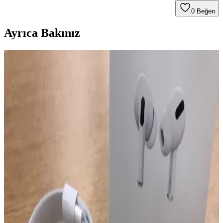
0
Beğen
Ayrıca Bakınız
AirPods Pro 4'te Kızılötesi Kameralar ve Kullanıcı
Deneyimine Etkileri
AirPods Pro 4'te kızılötesi kameralarla el hareketleri tanıma ve
Apple Vision Pro entegrasyonu mümkün olabilir. Ancak teknik
zorluklar ve gizlilik endişeleri önemli tartışma konuları olarak öne
çıkıyor.
Airpods Silikon Kılıfı Koruma ve Estetik Sunan
Dayanıklı Aksesuar
Yumuşak silikon malzemeden üretilen Airpods kılıfı, çizilmelere ve
düşmelere karşı etkili koruma sağlar, pratik kullanımı ve canlı renk
seçenekleriyle öne çıkar.
Apple AirPods Max 2 İncelemesi: Teknik Özellikler,
Tasarım ve Kullanıcı Yorumları