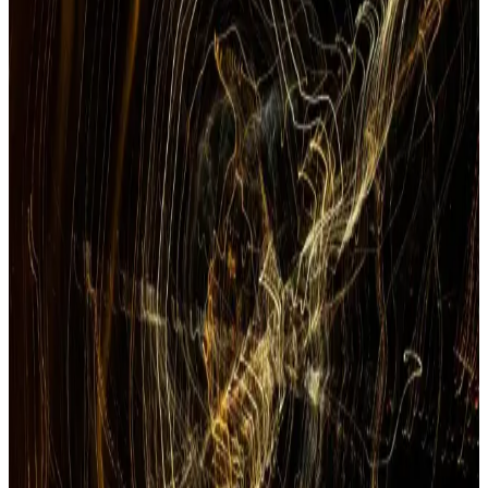
Apple destek platformu, garanti sorgulama, teknik yardım ve ürün
bilgileriyle kullanıcıların sorunlarını hızlıca çözüyor.
Turk Telekom Hat Üzerinden Cihaz Sorgulama
Yöntemleri ve Güvenlik İpuçları
Turk Telekom hat üzerindeki cihaz bilgilerini güvenli ve kolayca
öğrenmek için resmi web sitesi, mobil uygulama ve müşteri
hizmetlerini kullanabilirsiniz. Güvenlik önlemlerine dikkat ederek
güncel ve doğru bilgiler edinin.
Telefon Garanti Süresi Nasıl Öğrenilir ve Kontrol
Edilir Güncel Yöntemler
Telefon garanti süresi sorgulama yöntemleri, belgeler ve resmi
kaynaklar hakkında detaylı bilgi içerir. Güvenilir ve güncel bilgilerle
cihazınızın garantisini kolayca kontrol edin.
TTNET Faturaya Ek Telefon Hizmeti: Güncel
Durum ve Kullanım İpuçları
TTNET'in faturaya ek telefon hizmeti hakkında detaylı bilgi
bulunmamaktadır. Hizmetin teknik yapısı, kullanım koşulları ve
avantajları hakkında bilgi almak için TTNET ile iletişime geçmek