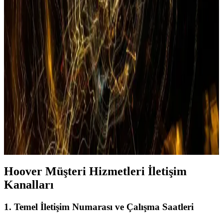
önemlidir.
Samsung’un En Güncel Serisi ve Teknolojik
Yenilikleri Hakkında Detaylı Bilgi
Samsung’un en yeni serisi ve teknolojik gelişmeleri hakkında
kapsamlı bilgiler, güncel yazılım ve donanım özellikleri, yapay zeka
entegrasyonu ve müşteri destek hizmetleri detaylarıyla anlatılıyor.
Yapay Zeka Destekli Telefon Asistanları ve Çağrı
Yönlendirme Teknolojilerinin Günümüzdeki Rolü
Günümüzde yapay zeka destekli telefon asistanları, çağrı
yönlendirme ve müşteri hizmetlerini otomatikleştirerek işletmelerin
verimliliğini artırıyor, 24 saat erişim ve güvenlik sağlıyor.
Hoover Müşteri Hizmetleri İletişim
Kanalları
1. Temel İletişim Numarası ve Çalışma Saatleri