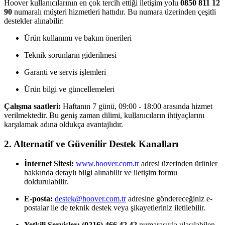
Hoover kullanıcılarının en çok tercih ettiği iletişim yolu
0850 811 12
90
numaralı müşteri hizmetleri hattıdır. Bu numara üzerinden çeşitli
destekler alınabilir:
Ürün kullanımı ve bakım önerileri
Teknik sorunların giderilmesi
Garanti ve servis işlemleri
Ürün bilgi ve güncellemeleri
Çalışma saatleri:
Haftanın 7 günü, 09:00 - 18:00 arasında hizmet
verilmektedir. Bu geniş zaman dilimi, kullanıcıların ihtiyaçlarını
karşılamak adına oldukça avantajlıdır.
2. Alternatif ve Güvenilir Destek Kanalları
İnternet Sitesi:
www.hoover.com.tr
adresi üzerinden ürünler
hakkında detaylı bilgi alınabilir ve iletişim formu
doldurulabilir.
E-posta:
destek@hoover.com.tr
adresine göndereceğiniz e-
postalar ile de teknik destek veya şikayetleriniz iletilebilir.
Yetkili Servisler:
(0216) 466 42 42
numarasıyla ulaşılabilen