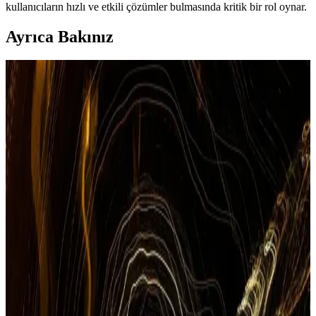
kullanıcıların hızlı ve etkili çözümler bulmasında kritik bir rol oynar.
Ayrıca Bakınız
TCL Markası: Ürün Çeşitliliği ve Fiyat
Avantajlarıyla Güçlü Bir Marka mı Yoksa
Eleştirilerin Merkezi mi?
TCL, geniş ürün portföyü ve uygun fiyatlarıyla öne çıkarken,
müşteri hizmetleri ve destek konusundaki sorunlar markanın algısını
etkiliyor.
Vivo Akıllı Telefonlar ve Giyilebilir Teknolojiler:
Güncel Durum ve Piyasa Analizi
Vivo'nun akıllı telefon ve giyilebilir teknolojilerdeki güncel durumu,
ürün yelpazesi ve piyasa konumu hakkında detaylı bilgiler içerir.
Apple Destek ve Müşteri Hizmetleri: Garanti,
Sorgulama ve Teknik Destek Rehberi