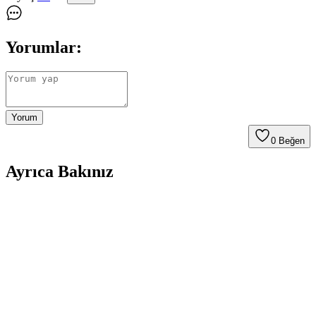
Yorumlar:
Yorum
0
Beğen
Ayrıca Bakınız
Helixsun Hyper Beast Büyük Boy Gaming Mouse
Pad 70x30 cm Açık Mavi Ürün İncelemesi
Helixsun Hyper Beast mouse pad, 70x30 cm büyüklüğü, şık açık
mavi tasarımı ve yüksek performans özellikleriyle öne çıkar.
Kaymaz tabanı ve su geçirmez yüzeyi sayesinde güvenilir kullanım
sağlar.