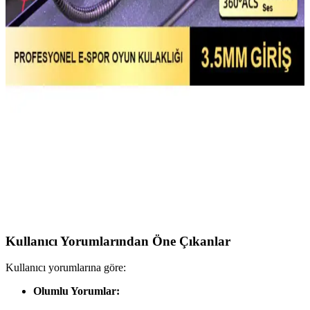
Throne Moon Gri 80X30CM Hybrid Mousepad
İnceleme ve Kullanıcı Deneyimleri
Throne Moon Gray 80X30CM hybrid mousepad, yüksek kalite
malzeme ve şık tasarımıyla kullanıcılarına konfor ve performans
sunar. Kaydırmaz zemin ve dayanıklı yapısıyla uzun ömürlü
kullanım sağlar.
Xrades Kulaklıklar ve Aksesuarlar Piyasası Üzerine
Güncel Değerlendirme
Xrades markası, özellikle uygun fiyatlı bilgisayar aksesuarlarıyla öne
çıkıyor. Kulaklıklar hakkında detaylı bilgi bulunmasa da, markanın
ürün yelpazesi ve tasarım anlayışı kullanıcıların beklentilerini
karşılamaya yönelik.
Kullanıcı Yorumlarından Öne Çıkanlar
Kullanıcı yorumlarına göre:
Olumlu Yorumlar: