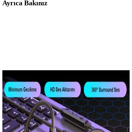
Ayrıca Bakınız
Helixsun Hyper Beast Büyük Boy Gaming Mouse
Pad 70x30 cm Açık Mavi Ürün İncelemesi
Helixsun Hyper Beast mouse pad, 70x30 cm büyüklüğü, şık açık
mavi tasarımı ve yüksek performans özellikleriyle öne çıkar.
Kaymaz tabanı ve su geçirmez yüzeyi sayesinde güvenilir kullanım
sağlar.
İstanbul Teknoloji 70x40 cm Dikişli Kaydırmaz
Taban Speed Yüzey Mousepad İnceleme
İstanbul Teknoloji'nin 70x40 cm büyüklüğündeki kaydırmaz tabanlı
mousepad, dayanıklı yapısı ve şık tasarımıyla kullanıcıların
ihtiyaçlarını karşılar, stabilite ve konfor sağlar.
Sintio Sıntıo 50X100 Kaydırmaz Tabanlı Keçe
Mousepad İnceleme ve Kullanıcı Yorumları
Sintio Sıntıo 50X100 keçe mousepad, kaydırmaz tabanı ve doğal
malzemeleriyle masaüstü kullanımında üstün performans sağlar, şık