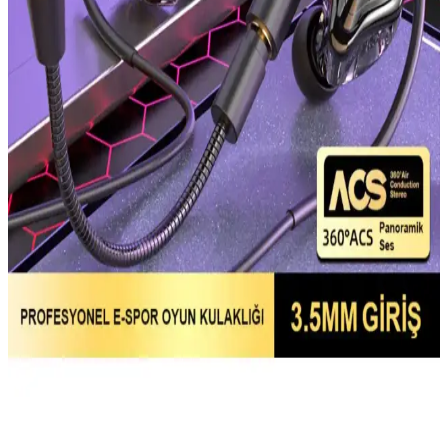
Kaliteli mousepad'ler, hassasiyet, konfor ve dayanıklılık sağlayarak
oyun ve çalışma deneyimini iyileştirir. HelixSun markası hakkında
detaylar sınırlı olsa da, doğru seçim için dikkat edilmesi gereken
temel özellikler burada.
İstanbul Teknoloji Üretimi 19x25 cm Kaymaz ve
Dayanıklı Mousepad Özellikleri
İstanbul Teknoloji'nin 19x25 cm ölçülerinde, dayanıklı ve kaymaz
yüzeyli mousepad'i, yüksek hassasiyet ve konfor sağlayarak masa
düzeninizi tamamlar.
Throne Moon Gri 80X30CM Hybrid Mousepad
İnceleme ve Kullanıcı Deneyimleri
Throne Moon Gray 80X30CM hybrid mousepad, yüksek kalite
malzeme ve şık tasarımıyla kullanıcılarına konfor ve performans
sunar. Kaydırmaz zemin ve dayanıklı yapısıyla uzun ömürlü
kullanım sağlar.
Xrades Kulaklıklar ve Aksesuarlar Piyasası Üzerine
Güncel Değerlendirme