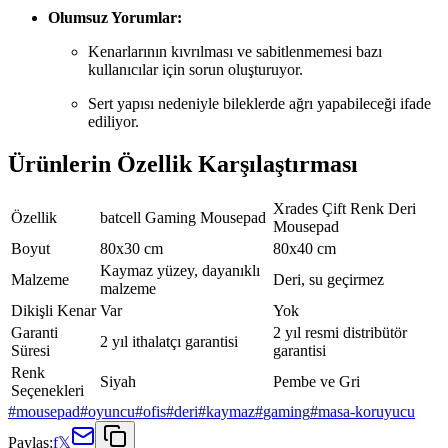
Olumsuz Yorumlar:
Kenarlarının kıvrılması ve sabitlenmemesi bazı
kullanıcılar için sorun oluşturuyor.
Sert yapısı nedeniyle bileklerde ağrı yapabileceği ifade
ediliyor.
Ürünlerin Özellik Karşılaştırması
Xrades Çift Renk Deri
Özellik
batcell Gaming Mousepad
Mousepad
Boyut
80x30 cm
80x40 cm
Kaymaz yüzey, dayanıklı
Malzeme
Deri, su geçirmez
malzeme
Dikişli Kenar
Var
Yok
Garanti
2 yıl resmi distribütör
2 yıl ithalatçı garantisi
Süresi
garantisi
Renk
Siyah
Pembe ve Gri
Seçenekleri
#
mousepad
#
oyuncu
#
ofis
#
deri
#
kaymaz
#
gaming
#
masa-koruyucu
Paylaş:
f
𝕏