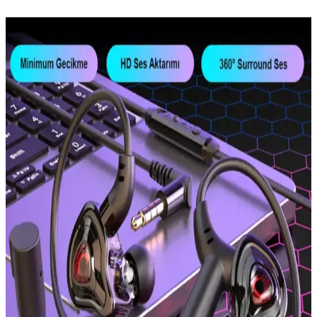
İstanbul Teknoloji 70x40 cm Dikişli Kaydırmaz
Taban Speed Yüzey Mousepad İnceleme
İstanbul Teknoloji'nin 70x40 cm büyüklüğündeki kaydırmaz tabanlı
mousepad, dayanıklı yapısı ve şık tasarımıyla kullanıcıların
ihtiyaçlarını karşılar, stabilite ve konfor sağlar.
Sintio Sıntıo 50X100 Kaydırmaz Tabanlı Keçe
Mousepad İnceleme ve Kullanıcı Yorumları
Sintio Sıntıo 50X100 keçe mousepad, kaydırmaz tabanı ve doğal
malzemeleriyle masaüstü kullanımında üstün performans sağlar, şık
ve çevre dostu tasarımıyla öne çıkar.
RGB Mousepadlerin Özellikleri ve Kullanım
Avantajları Üzerine Kapsamlı Bir Değerlendirme
RGB mousepadler, estetik ve fonksiyonellik sağlayan teknolojik
ürünlerdir. Bu ürünler, kişiselleştirilmiş renk ve efekt seçenekleriyle
performansı artırır, dayanıklı malzemeleriyle uzun ömür sunar.
HelixSun Mousepad Özellikleri ve Oyun/Çalışma
Deneyimini Artıran Avantajlar