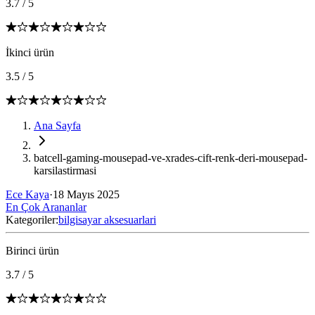
3.7
/
5
İkinci ürün
3.5
/
5
Ana Sayfa
batcell-gaming-mousepad-ve-xrades-cift-renk-deri-mousepad-
karsilastirmasi
Ece Kaya
·
18 Mayıs 2025
En Çok Arananlar
Kategoriler:
bilgisayar aksesuarlari
Birinci ürün
3.7
/
5