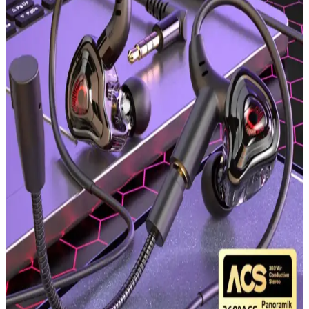
ve çevre dostu tasarımıyla öne çıkar.
RGB Mousepadlerin Özellikleri ve Kullanım
Avantajları Üzerine Kapsamlı Bir Değerlendirme
RGB mousepadler, estetik ve fonksiyonellik sağlayan teknolojik
ürünlerdir. Bu ürünler, kişiselleştirilmiş renk ve efekt seçenekleriyle
performansı artırır, dayanıklı malzemeleriyle uzun ömür sunar.
HelixSun Mousepad Özellikleri ve Oyun/Çalışma
Deneyimini Artıran Avantajlar
Kaliteli mousepad'ler, hassasiyet, konfor ve dayanıklılık sağlayarak
oyun ve çalışma deneyimini iyileştirir. HelixSun markası hakkında
detaylar sınırlı olsa da, doğru seçim için dikkat edilmesi gereken
temel özellikler burada.
İstanbul Teknoloji Üretimi 19x25 cm Kaymaz ve
Dayanıklı Mousepad Özellikleri
İstanbul Teknoloji'nin 19x25 cm ölçülerinde, dayanıklı ve kaymaz
yüzeyli mousepad'i, yüksek hassasiyet ve konfor sağlayarak masa
düzeninizi tamamlar.