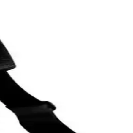
tajları
 karşı dirençli, kolay uygulanabilir ve kullanımı rahat bir ürün.
esiyle büyük dosya transferlerinde avantaj sağlar.
e güvenle korur, kullanıcı memnuniyetini artırır.
nağıdır.
rmans ve bağlantı seçenekleriyle öne çıkar.