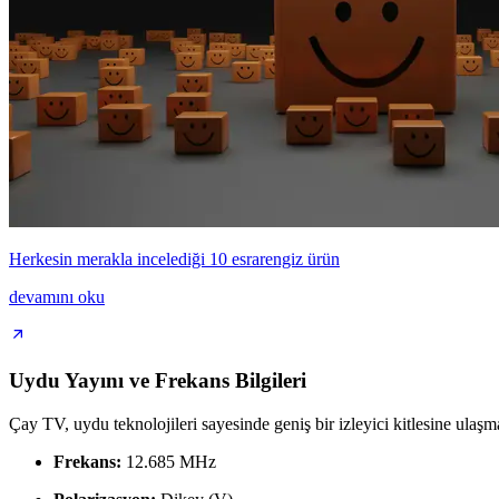
Herkesin merakla incelediği 10 esrarengiz ürün
devamını oku
Uydu Yayını ve Frekans Bilgileri
Çay TV, uydu teknolojileri sayesinde geniş bir izleyici kitlesine ulaşm
Frekans:
12.685 MHz