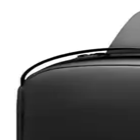
Samsung Galaxy Tab S9 Plus X810 için Microsonic T
Microsonic temperli cam ekran koruyucu, Galaxy Tab S9 Plus X810 model
Powerway 128 GB USB 3.0 Metal Mini Flash Bellek İn
Powerway 128 GB USB 3.0 metal mini bellek, yüksek hız ve dayanıklılı
Z-Mobile MacBook Air M2 ve M3 13.6 İnç Koruma Set
Z-Mobile'ın MacBook Air M2 ve M3 modelleriyle uyumlu 13.6 inç koruma 
Eyfel Efs-2500 Güç Kaynağı: Temel Özellikler ve Kull
Eyfel Efs-2500, 250W güç çıkışıyla temel bilgisayar ihtiyaçlarına uygu
HP 255 G8 Dizüstü Bilgisayar İncelemesi: Günlük Ku
HP 255 G8, güçlü işlemci ve hızlı SSD ile günlük kullanım ve ofis işleri
Samsung Galaxy Tab S9 FE+ Plus için Nano Kırılma