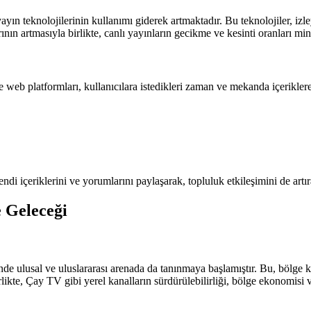
teknolojilerinin kullanımı giderek artmaktadır. Bu teknolojiler, izley
arının artmasıyla birlikte, canlı yayınların gecikme ve kesinti oranları min
web platformları, kullanıcılara istedikleri zaman ve mekanda içerikler
endi içeriklerini ve yorumlarını paylaşarak, topluluk etkileşimini de artı
 Geleceği
sinde ulusal ve uluslararası arenada da tanınmaya başlamıştır. Bu, bölge
birlikte, Çay TV gibi yerel kanalların sürdürülebilirliği, bölge ekonomisi