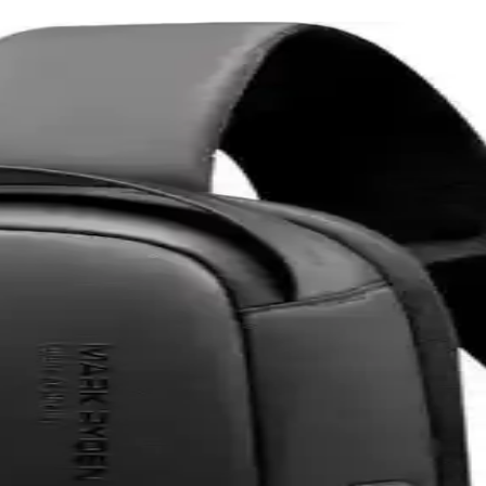
emperli Cam Ekran Koruyucu Ürün Özellikleri ve Avan
ine özel tasarımıyla yüksek dayanıklılık ve estetik sunar. Çizilmelere
celeme ve Kullanım Özellikleri
k sunan taşınabilir depolama çözümüdür. Şık tasarımı ve geniş kapasit
i Detaylı İnceleme ve Analiz
seti, şeffaf tasarımı ve dayanıklı malzemeleriyle cihazınızı estetik v
anıcı Değerlendirmeleri
n, fanlı soğutmalı ve dayanıklılık sorunlarıyla dikkat çeken bir güç kay
llanım İçin Dengeli ve Güçlü Model
 için ideal, taşınabilir ve uygun fiyatlı bir dizüstü bilgisayardır. Perfo
z Esnek Ekran Koruyucu İncelemesi