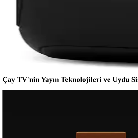
Samsung Galaxy Tab S9 FE+ Plus için tasarlanmış nano cam ekran kor
standart.
Asfal Apple Watch Uyumlu 42-49 mm Kordonlar Detayl
Asfal markasının Apple Watch uyumlu, çeşitli renk ve boyut seçenekleri
Mark Ryden Lexus MR-7510 USB Şarj Portlu Omuz Ça
Lexus MR-7510, suya dayanıklı Oxford kumaş, USB şarj portu ve düzen
Çay TV'nin Yayın Teknolojileri ve Uydu Si