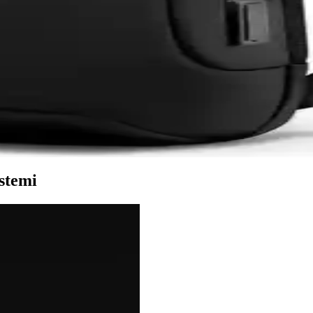
uyucu, yüksek dayanıklılık ve net görüntü sağlar. Kolay uygulama ve g
ı İnceleme ve Özellikleri
yle yüksek kaliteli kordonları, estetik ve dayanıklılık sunarak kullanı
ntası İnceleme ve Özellikleri
leyici cepleriyle günlük kullanımda pratik ve şık bir omuz çantasıdır
stemi