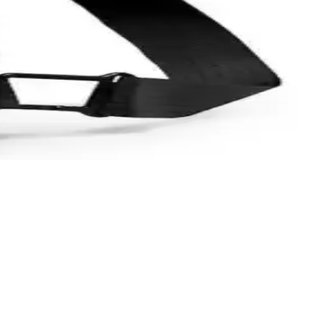
öz yorgunluğunu azaltıcı özellikleriyle ekran korumasında yeni
m konforu sağlar.
.