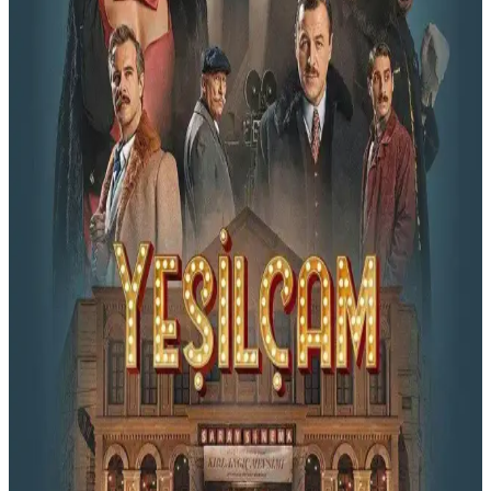
İlişkisini Derinlemesine İnceleyen Sinema Eserleri
Robotlu bilim kurgu filmleri, yapay zeka ve insan-robot etkileşimini
ele alarak teknolojinin toplumsal ve etik etkilerini sorguluyor. Bu tür,
geleceğe dair önemli sorular ve ilhamlar sunuyor.
Yeşilçam TV Frekans 2025: Türk Sinemasının
Klasik Filmlerle Yenilenen Yayın Adresi
Yeşilçam TV, 2025 frekans güncellemeleriyle Türk sinemasının
klasik filmlerini daha kaliteli ve geniş kitlelere ulaştırıyor. Akıllı
cihazlarla her yerde nostaljik film keyfi mümkün.
Yeşilçam Filmleri Hangi Kanallarda Yayınlanıyor?
Güncel Frekans ve Dijital İzleme Rehberi
Yeşilçam filmlerini hangi kanallarda ve frekanslarda
izleyebileceğinizi, dijital platform seçeneklerini ve izleme ipuçlarını
detaylı şekilde öğrenin.
Yeşilçam Filmleri Nerede İzlenir? Türk Sinemasının
Altın Çağına Yolculuk Rehberi