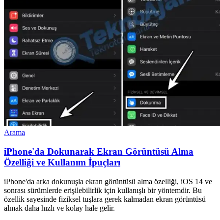
Arama
iPhone'da Dokunarak Ekran Görüntüsü Alma
Özelliği ve Kullanım İpuçları
iPhone'da arka dokunuşla ekran görüntüsü alma özelliği, iOS 14 ve
sonrası sürümlerde erişilebilirlik için kullanışlı bir yöntemdir. Bu
özellik sayesinde fiziksel tuşlara gerek kalmadan ekran görüntüsü
almak daha hızlı ve kolay hale gelir.