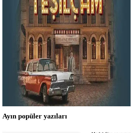
Yeşilçam filmlerini hangi kanallarda ve frekanslarda
izleyebileceğinizi, dijital platform seçeneklerini ve izleme ipuçlarını
detaylı şekilde öğrenin.
Yeşilçam Filmleri Nerede İzlenir? Türk Sinemasının
Altın Çağına Yolculuk Rehberi
Yeşilçam filmlerini ulusal televizyonlar ve dijital platformlarda nasıl
izleyebileceğinizi keşfedin. Türk sinemasının altın çağına dair
kapsamlı yayın rehberi ve izleme önerileri sunuluyor.
Yeşilçam TV Kanalları ve Dijital Platformlarda
Türk Sinemasının Altın Çağı Yayınları
Yeşilçam TV kanalları ve dijital platformlar, Türk sinemasının altın
çağından eserleri yüksek çözünürlükte ve reklamsız sunarak kültürel
mirası koruyor ve yeni nesillere aktarıyor.
Ayın popüler yazıları