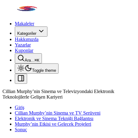
Makaleler
Kategoriler
Hakkımızda
Yazarlar
Kuponlar
Ara...
⌘
K
Toggle theme
Cillian Murphy’nin Sinema ve Televizyondaki Elektronik
Teknolojilerle Gelişen Kariyeri
Giriş
Cillian Murphy’nin Sinema ve TV Serüveni
Elektronik ve Sinema Tekniği Bağlantısı
Murphy’nin Etkisi ve Gelecek Projeleri
Sonuç