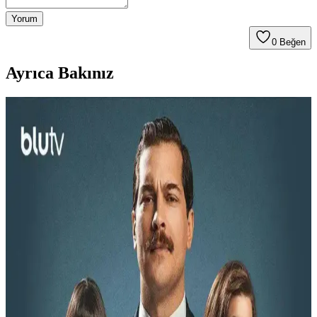
Yorum
0
Beğen
Ayrıca Bakınız
TCL OLED TV: Gelişmiş Görüntü Kalitesi ve
Yenilikçi Teknolojilerle Televizyon Deneyimi
TCL OLED TV, üstün görüntü kalitesi, enerji verimliliği ve gelişmiş
özellikleriyle evde sinema deneyimini yeniden tanımlıyor. Yenilikçi
teknolojileri ve kullanıcı odaklı tasarımıyla öne çıkıyor.
Plazma Ekranlar: Yüksek Görüntü Kalitesi ve Renk
Doğruluğu Sunan Teknoloji
Plazma ekranlar, yüksek kontrast ve renk yelpazesi ile öne çıkar.
Hareketli görüntülerde üstün performans sağlar, film ve spor
yayınlarında tercih edilir. Teknolojik gelişmelerle birlikte kullanımı
azalmakla birlikte, belirli alanlarda tercih edilmeye devam ediyor.