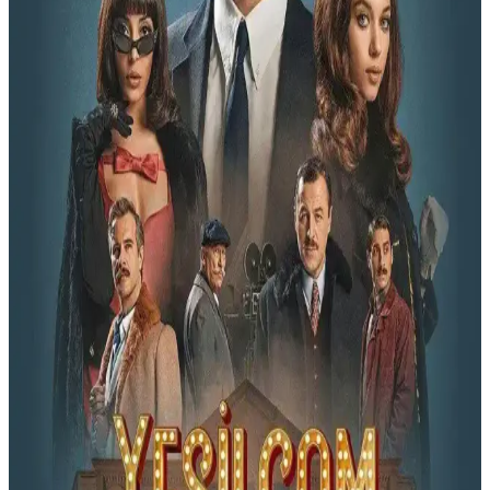
Evde Sinema Sistemleri: Yüksek Teknoloji ve
Konforla Sinema Deneyimini Yaşayın
Evde sinema sistemleri, yüksek çözünürlüklü ekranlar ve gelişmiş
ses teknolojileriyle evde sinema keyfini artırır, kablosuz bağlantı ve
akıllı özelliklerle kullanım kolaylığı sağlar.
Robotlu Bilim Kurgu Filmleri: Teknoloji ve İnsan
İlişkisini Derinlemesine İnceleyen Sinema Eserleri
Robotlu bilim kurgu filmleri, yapay zeka ve insan-robot etkileşimini
ele alarak teknolojinin toplumsal ve etik etkilerini sorguluyor. Bu tür,
geleceğe dair önemli sorular ve ilhamlar sunuyor.
Yeşilçam TV Frekans 2025: Türk Sinemasının
Klasik Filmlerle Yenilenen Yayın Adresi
Yeşilçam TV, 2025 frekans güncellemeleriyle Türk sinemasının
klasik filmlerini daha kaliteli ve geniş kitlelere ulaştırıyor. Akıllı
cihazlarla her yerde nostaljik film keyfi mümkün.
Yeşilçam Filmleri Hangi Kanallarda Yayınlanıyor?
Güncel Frekans ve Dijital İzleme Rehberi