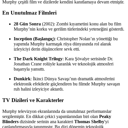
Murphy çeşitli film ve dizilerde kendini kanıtlamaya devam etmiştir.
En Unutulmaz Filmleri
28 Gün Sonra
(2002): Zombi kıyametini konu alan bu film
Murphy’nin korku ve gerilim türlerindeki yeteneğini gösterdi.
Inception (Başlangıç)
: Christopher Nolan’ın yönettiği bu
yapımda Murphy karmaşık rüya dünyasında rol alarak
izleyiciyi derin düşüncelere sevk etti.
The Dark Knight Trilogy
: Kara Şövalye serisinde Dr.
Jonathan Crane rolüyle karanlık ve teknolojik atmosferi
başarıyla yansıttı.
Dunkirk
: İkinci Dünya Savaşı’nın dramatik atmosferini
elektronik efektlerle güçlendiren bu filmde Murphy savaşın
ruh halini izleyiciye aktardı.
TV Dizileri ve Karakterler
Murphy televizyon ekranlarında da unutulmaz performanslar
sergilemiştir. En dikkat çekici yapımlarından biri olan
Peaky
Blinders
dizisinde serinin ana karakteri
Thomas Shelby
'yi
canlandırmasıyla tanınmıştır. Bu dizi dönemin teknolojik