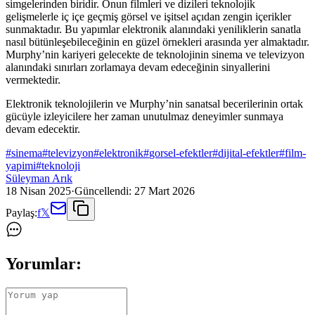
simgelerinden biridir. Onun filmleri ve dizileri teknolojik
gelişmelerle iç içe geçmiş görsel ve işitsel açıdan zengin içerikler
sunmaktadır. Bu yapımlar elektronik alanındaki yeniliklerin sanatla
nasıl bütünleşebileceğinin en güzel örnekleri arasında yer almaktadır.
Murphy’nin kariyeri gelecekte de teknolojinin sinema ve televizyon
alanındaki sınırları zorlamaya devam edeceğinin sinyallerini
vermektedir.
Elektronik teknolojilerin ve Murphy’nin sanatsal becerilerinin ortak
gücüyle izleyicilere her zaman unutulmaz deneyimler sunmaya
devam edecektir.
#
sinema
#
televizyon
#
elektronik
#
gorsel-efektler
#
dijital-efektler
#
film-
yapimi
#
teknoloji
Süleyman Arık
18 Nisan 2025
·
Güncellendi:
27 Mart 2026
Paylaş:
f
𝕏
Yorumlar: