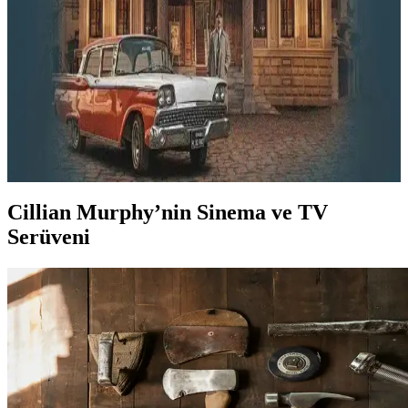
Yeşilçam filmlerini ulusal televizyonlar ve dijital platformlarda nasıl
izleyebileceğinizi keşfedin. Türk sinemasının altın çağına dair
kapsamlı yayın rehberi ve izleme önerileri sunuluyor.
Yeşilçam TV Kanalları ve Dijital Platformlarda
Türk Sinemasının Altın Çağı Yayınları
Yeşilçam TV kanalları ve dijital platformlar, Türk sinemasının altın
çağından eserleri yüksek çözünürlükte ve reklamsız sunarak kültürel
mirası koruyor ve yeni nesillere aktarıyor.
Cillian Murphy’nin Sinema ve TV
Serüveni