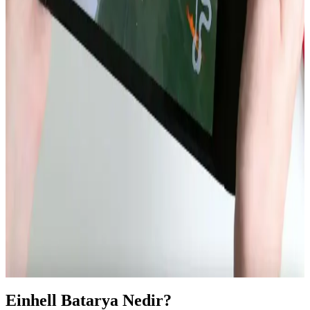
Akıllı telefonlarda işlemci gücü artışı ısı ve enerji sorunları yaratıyor.
Daha verimli, termal yönetimi optimize edilmiş ve uygun fiyatlı
çipler ile batarya teknolojileri öncelik kazanıyor.
Dell XPS 14 2026 ve MacBook Air 15 M5 Batarya
Performansının Detaylı Karşılaştırması
Dell XPS 14 2026, büyük batarya kapasitesi ve VRR ekran
teknolojisi sayesinde MacBook Air 15 M5'e kıyasla web tarama
testinde üç kat daha uzun batarya ömrü sunuyor. İşletim sistemi ve
kullanım senaryoları ise performansı etkiliyor.
Nintendo Switch 2 Avrupa Modelinde Kullanıcı
Tarafından Değiştirilebilir Batarya Özelliği
Nintendo Switch 2'nin Avrupa versiyonu, AB'nin tamir edilebilirlik
düzenlemeleri doğrultusunda kullanıcı tarafından değiştirilebilir
batarya sunuyor. Bu özellik çevresel sürdürülebilirlik ve kullanıcı
hakları açısından önemli bir adım.
Einhell Batarya Nedir?