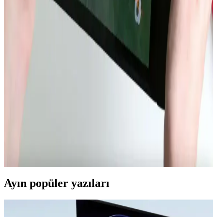
çipler ile batarya teknolojileri öncelik kazanıyor.
Dell XPS 14 2026 ve MacBook Air 15 M5 Batarya
Performansının Detaylı Karşılaştırması
Dell XPS 14 2026, büyük batarya kapasitesi ve VRR ekran
teknolojisi sayesinde MacBook Air 15 M5'e kıyasla web tarama
testinde üç kat daha uzun batarya ömrü sunuyor. İşletim sistemi ve
kullanım senaryoları ise performansı etkiliyor.
Nintendo Switch 2 Avrupa Modelinde Kullanıcı
Tarafından Değiştirilebilir Batarya Özelliği
Nintendo Switch 2'nin Avrupa versiyonu, AB'nin tamir edilebilirlik
düzenlemeleri doğrultusunda kullanıcı tarafından değiştirilebilir
batarya sunuyor. Bu özellik çevresel sürdürülebilirlik ve kullanıcı
hakları açısından önemli bir adım.
Ayın popüler yazıları