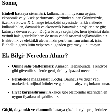
Sonuç
Einhell batarya sistemleri
, kullanıcıların ihtiyacına uygun,
ekonomik ve yüksek performanslı çözümler sunar. Günümüzde,
özellikle Power X-Change teknolojisi sayesinde, farklı aletlerde
kullanılabilen, dayanıklı ve ekonomik bataryalar, projelerinize güç
katmaya devam ediyor. Doğru batarya seçimiyle, hem işlerinizi daha
verimli hale getirebilir hem de uzun vadeli tasarruf sağlayabilirsiniz.
Elektronik ve elektrikli aletlerinizin performansını artırmak için,
Einhell’in geniş ürün yelpazesini gözden geçirmeyi unutmayın.
Ek Bilgi: Nereden Alınır?
Online satış platformları:
Amazon, Hepsiburada, Trendyol
gibi güvenilir sitelerde geniş ürün yelpazesi mevcuttur.
Perakende mağazalar:
Koçtaş, Bauhaus ve diğer yapı
marketleri, orijinal ürünler ve garanti ile alışveriş imkanı sunar.
Fiyat karşılaştırması:
Akakçe gibi platformlar üzerinden en
uygun fiyatlara ulaşabilirsiniz.
Güçlü, dayanıklı ve ekonomik
batarya çözümleriyle projelerinize