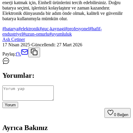
enerji katmak için, Einhell ürünlerini tercih edebilirsiniz. Doğru
batarya seçimi, işlerinizi kolaylaştırır ve zaman kazandırır.
Elektronik dünyasında bir adım önde olmak, kaliteli ve güvenilir
batarya kullanımıyla mümkün olur.
#
batarya
#
elektronik
#
guc-kaynagi
#
profesyonel
#
hafif-
endustriyel
#
uzun-omurlu
#
uyumluluk
Aslı Çetiner
17 Nisan 2025
·
Güncellendi:
27 Mart 2026
Paylaş:
f
𝕏
Yorumlar:
Yorum
0
Beğen
Ayrıca Bakınız