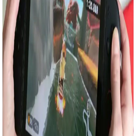
Apple'ın katlanabilir iPhone modeli, batarya ömründe %100 artış
iddiası ve ekran dayanıklılığı endişeleriyle teknoloji dünyasında
dikkat çekiyor. Kullanıcılar uygulama uyumluluğu ve fiyat
konularını da yakından takip ediyor.
Intel ve LG Display'in Dizüstü Bilgisayar Batarya
Ömründe Apple Silicon ile Rekabeti
Intel ve LG Display'in düşük güç tüketimli ekran ve verimlilik
çekirdekleri, Windows dizüstü bilgisayarlarda batarya ömrünü
artırma potansiyeline sahip. Ancak yazılım ve donanım sorunları bu
avantajı sınırlıyor.
iPhone 13 Batarya Şişmesi: Nedenleri, Güvenlik
Riskleri ve Çözüm Yolları
iPhone 13 modellerinde artan batarya şişmesi vakaları, cihaz
güvenliği ve performansı açısından ciddi riskler taşır. Bu sorun,
üretim hataları ve kullanım koşullarıyla ilişkilidir. Batarya şişmesi
fark edildiğinde cihaz kapatılmalı ve profesyonel destek alınmalıdır.
Akıllı Telefonlarda Güçten Çok Verimlilik ve Uygun
Fiyatlı Çiplerin Önemi