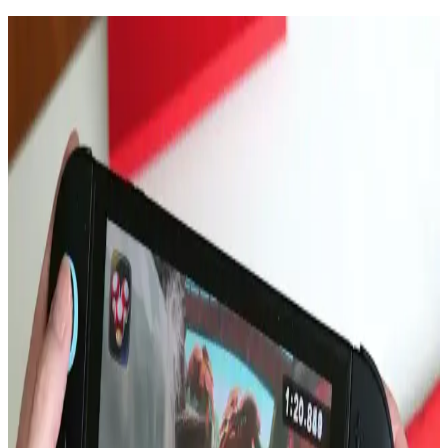
MacBook Air M5 ve M4 Çip Performans
Karşılaştırması ve Kullanım Alanları
Apple'ın M5 çipi, MacBook Air'de M4'e kıyasla %10-15 daha
yüksek performans sunuyor. Ancak pasif soğutma nedeniyle uzun
süreli yüksek performans sınırlı kalıyor. Pro modeller daha güçlü
seçenekler.
16 Gün Kar Altında Kalan iPhone'un Dayanıklılığı
ve Soğukta Elektronik Performansı
Saskatchewan'da 16 gün kar altında kalan iPhone, karın izolasyon
etkisi sayesinde çalışmaya devam etti. Soğuk hava batarya
performansını yavaşlatırken, kar cihazı korudu ve uzun süre konum
güncellemesi sağladı.
Apple'ın Katlanabilir iPhone'u: Batarya Ömrü,
Ekran Dayanıklılığı ve Kullanıcı Beklentileri
Apple'ın katlanabilir iPhone modeli, batarya ömründe %100 artış
iddiası ve ekran dayanıklılığı endişeleriyle teknoloji dünyasında