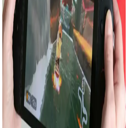
dikkat çekiyor. Kullanıcılar uygulama uyumluluğu ve fiyat
konularını da yakından takip ediyor.
Intel ve LG Display'in Dizüstü Bilgisayar Batarya
Ömründe Apple Silicon ile Rekabeti
Intel ve LG Display'in düşük güç tüketimli ekran ve verimlilik
çekirdekleri, Windows dizüstü bilgisayarlarda batarya ömrünü
artırma potansiyeline sahip. Ancak yazılım ve donanım sorunları bu
avantajı sınırlıyor.
iPhone 13 Batarya Şişmesi: Nedenleri, Güvenlik
Riskleri ve Çözüm Yolları
iPhone 13 modellerinde artan batarya şişmesi vakaları, cihaz
güvenliği ve performansı açısından ciddi riskler taşır. Bu sorun,
üretim hataları ve kullanım koşullarıyla ilişkilidir. Batarya şişmesi
fark edildiğinde cihaz kapatılmalı ve profesyonel destek alınmalıdır.
Akıllı Telefonlarda Güçten Çok Verimlilik ve Uygun
Fiyatlı Çiplerin Önemi
Akıllı telefonlarda işlemci gücü artışı ısı ve enerji sorunları yaratıyor.
Daha verimli, termal yönetimi optimize edilmiş ve uygun fiyatlı