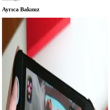
Ayrıca Bakınız
MacBook Air M5 ve M4 Çip Performans
Karşılaştırması ve Kullanım Alanları
Apple'ın M5 çipi, MacBook Air'de M4'e kıyasla %10-15 daha
yüksek performans sunuyor. Ancak pasif soğutma nedeniyle uzun
süreli yüksek performans sınırlı kalıyor. Pro modeller daha güçlü
seçenekler.
16 Gün Kar Altında Kalan iPhone'un Dayanıklılığı
ve Soğukta Elektronik Performansı
Saskatchewan'da 16 gün kar altında kalan iPhone, karın izolasyon
etkisi sayesinde çalışmaya devam etti. Soğuk hava batarya
performansını yavaşlatırken, kar cihazı korudu ve uzun süre konum
güncellemesi sağladı.
Apple'ın Katlanabilir iPhone'u: Batarya Ömrü,
Ekran Dayanıklılığı ve Kullanıcı Beklentileri