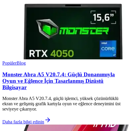
Popüler
Blog
Monster Abra A5 V20.7.4: Güçlü Donanımıyla
Oyun ve Eğlence İçin Tasarlanmış Dizüstü
Bilgisayar
Monster Abra A5 V20.7.4, güçlü işlemci, yüksek çözünürlüklü
ekran ve gelişmiş grafik kartıyla oyun ve eğlence deneyimini üst
seviyeye çıkarıyor.
Daha fazla bilgi edinin