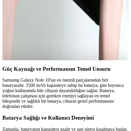
testinde üç kat daha uzun batarya ömrü sunuyor. İşletim sistemi ve
kullanım senaryoları ise performansı etkiliyor.
Nintendo Switch 2 Avrupa Modelinde Kullanıcı
Tarafından Değiştirilebilir Batarya Özelliği
Nintendo Switch 2'nin Avrupa versiyonu, AB'nin tamir edilebilirlik
düzenlemeleri doğrultusunda kullanıcı tarafından değiştirilebilir
batarya sunuyor. Bu özellik çevresel sürdürülebilirlik ve kullanıcı
hakları açısından önemli bir adım.
Güç Kaynağı ve Performansın Temel Unsuru
Samsung Galaxy Note 10'un en önemli parçalarından biri
bataryasıdır. 3500 mAh kapasiteye sahip bu batarya, gün boyunca
yoğun kullanımda bile cihazın dayanıklılığını sağlar. Batarya,
telefonun çalışması için gereken enerjiyi sağlayan en temel
bileşendir ve sağlıklı bir batarya, cihazın genel performansını
doğrudan etkiler.
Batarya Sağlığı ve Kullanıcı Deneyimi
Zamanla, bataryanın kapasitesi azalır ve şarj süresi kısalmaya başlar.