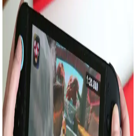
süreli yüksek performans sınırlı kalıyor. Pro modeller daha güçlü
seçenekler.
16 Gün Kar Altında Kalan iPhone'un Dayanıklılığı
ve Soğukta Elektronik Performansı
Saskatchewan'da 16 gün kar altında kalan iPhone, karın izolasyon
etkisi sayesinde çalışmaya devam etti. Soğuk hava batarya
performansını yavaşlatırken, kar cihazı korudu ve uzun süre konum
güncellemesi sağladı.
Apple'ın Katlanabilir iPhone'u: Batarya Ömrü,
Ekran Dayanıklılığı ve Kullanıcı Beklentileri
Apple'ın katlanabilir iPhone modeli, batarya ömründe %100 artış
iddiası ve ekran dayanıklılığı endişeleriyle teknoloji dünyasında
dikkat çekiyor. Kullanıcılar uygulama uyumluluğu ve fiyat
konularını da yakından takip ediyor.
Intel ve LG Display'in Dizüstü Bilgisayar Batarya
Ömründe Apple Silicon ile Rekabeti
Intel ve LG Display'in düşük güç tüketimli ekran ve verimlilik
çekirdekleri, Windows dizüstü bilgisayarlarda batarya ömrünü