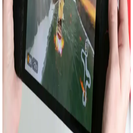
artırma potansiyeline sahip. Ancak yazılım ve donanım sorunları bu
avantajı sınırlıyor.
iPhone 13 Batarya Şişmesi: Nedenleri, Güvenlik
Riskleri ve Çözüm Yolları
iPhone 13 modellerinde artan batarya şişmesi vakaları, cihaz
güvenliği ve performansı açısından ciddi riskler taşır. Bu sorun,
üretim hataları ve kullanım koşullarıyla ilişkilidir. Batarya şişmesi
fark edildiğinde cihaz kapatılmalı ve profesyonel destek alınmalıdır.
Akıllı Telefonlarda Güçten Çok Verimlilik ve Uygun
Fiyatlı Çiplerin Önemi
Akıllı telefonlarda işlemci gücü artışı ısı ve enerji sorunları yaratıyor.
Daha verimli, termal yönetimi optimize edilmiş ve uygun fiyatlı
çipler ile batarya teknolojileri öncelik kazanıyor.
Dell XPS 14 2026 ve MacBook Air 15 M5 Batarya
Performansının Detaylı Karşılaştırması
Dell XPS 14 2026, büyük batarya kapasitesi ve VRR ekran
teknolojisi sayesinde MacBook Air 15 M5'e kıyasla web tarama