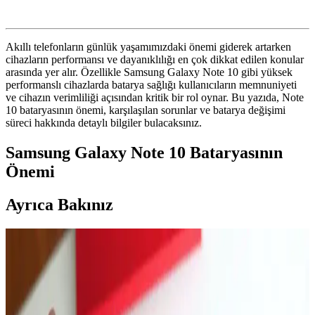
Akıllı telefonların günlük yaşamımızdaki önemi giderek artarken
cihazların performansı ve dayanıklılığı en çok dikkat edilen konular
arasında yer alır. Özellikle Samsung Galaxy Note 10 gibi yüksek
performanslı cihazlarda batarya sağlığı kullanıcıların memnuniyeti
ve cihazın verimliliği açısından kritik bir rol oynar. Bu yazıda, Note
10 bataryasının önemi, karşılaşılan sorunlar ve batarya değişimi
süreci hakkında detaylı bilgiler bulacaksınız.
Samsung Galaxy Note 10 Bataryasının
Önemi
Ayrıca Bakınız
MacBook Air M5 ve M4 Çip Performans
Karşılaştırması ve Kullanım Alanları
Apple'ın M5 çipi, MacBook Air'de M4'e kıyasla %10-15 daha
yüksek performans sunuyor. Ancak pasif soğutma nedeniyle uzun