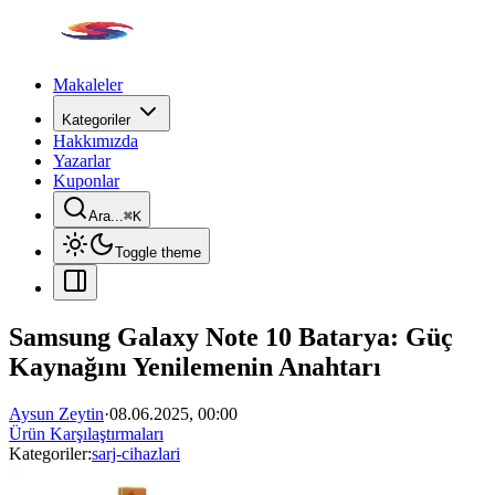
Makaleler
Kategoriler
Hakkımızda
Yazarlar
Kuponlar
Ara...
⌘
K
Toggle theme
Samsung Galaxy Note 10 Batarya: Güç
Kaynağını Yenilemenin Anahtarı
Aysun Zeytin
·
08.06.2025, 00:00
Ürün Karşılaştırmaları
Kategoriler:
sarj-cihazlari