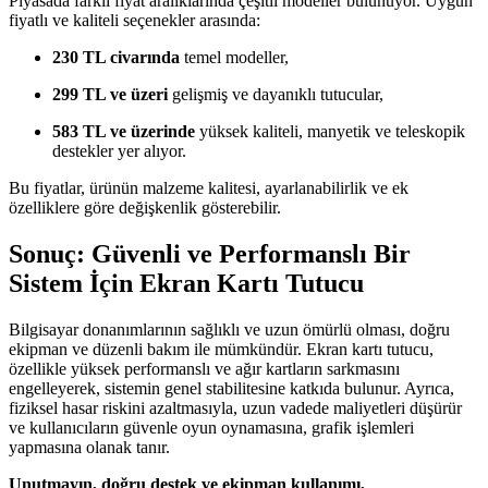
Piyasada farklı fiyat aralıklarında çeşitli modeller bulunuyor. Uygun
fiyatlı ve kaliteli seçenekler arasında:
230 TL civarında
temel modeller,
299 TL ve üzeri
gelişmiş ve dayanıklı tutucular,
583 TL ve üzerinde
yüksek kaliteli, manyetik ve teleskopik
destekler yer alıyor.
Bu fiyatlar, ürünün malzeme kalitesi, ayarlanabilirlik ve ek
özelliklere göre değişkenlik gösterebilir.
Sonuç: Güvenli ve Performanslı Bir
Sistem İçin Ekran Kartı Tutucu
Bilgisayar donanımlarının sağlıklı ve uzun ömürlü olması, doğru
ekipman ve düzenli bakım ile mümkündür. Ekran kartı tutucu,
özellikle yüksek performanslı ve ağır kartların sarkmasını
engelleyerek, sistemin genel stabilitesine katkıda bulunur. Ayrıca,
fiziksel hasar riskini azaltmasıyla, uzun vadede maliyetleri düşürür
ve kullanıcıların güvenle oyun oynamasına, grafik işlemleri
yapmasına olanak tanır.
Unutmayın, doğru destek ve ekipman kullanımı,