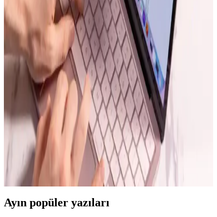
Apple, Siri 2.0 ile yapay zeka model Gemini'yi entegre ederek sesli
asistanda yeni bir mimari ve donanım gereksinimleri getiriyor. Bu
değişim kullanıcı deneyimini iyileştirmeyi hedefliyor ancak bazı
riskler barındırıyor.
Apple TV ve HomePod Mini'nin Güncellenme
Süreci ve Lansman Gecikmeleri Hakkında Detaylar
Apple TV ve HomePod Mini'nin yeni modelleri, gelişmiş yapay
zekâ ve donanım özellikleriyle geliyor ancak lansman gecikiyor.
Kullanıcılar performans ve bağlantı iyileştirmeleri bekliyor.
MacBook Neo İncelemesi: Uygun Fiyatlı Dizüstü
Bilgisayarda Performans ve Dayanıklılık
MacBook Neo, uygun fiyatıyla eğitim ve temel kullanım için güçlü
performans ve dayanıklılık sağlıyor. 8 GB RAM ve A18 Pro
işlemcisiyle dikkat çeken cihaz, macOS uyumu ve kalite
standartlarıyla öne çıkıyor.
Ayın popüler yazıları