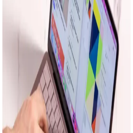
taşınabilirlik ve maliyet açısından tartışma yaratıyor.
Apple iPad Pro'da Donanım Sınırlı, Yazılım
Geliştirmeleri Öncelikli Yaklaşım
Apple, iPad Pro'da donanım yeniliklerini sınırlarken, yazılım
tarafında profesyonel kullanıcılar için iPadOS deneyimini
geliştirmeye odaklanıyor. Bu strateji cihazın potansiyelini artırmayı
hedefliyor.
Apple'ın Yapay Zeka Stratejisi ve Craig
Federighi'nin Liderliğinde Yenilikçi Yaklaşımı
Apple, Craig Federighi liderliğinde yapay zeka stratejisini yeniden
şekillendiriyor. Şirket, dış modellerle hız kazanırken, donanımına
özel optimize edilmiş yerel yapay zeka çözümleri geliştiriyor.
Kullanıcı deneyimi ve maliyet kontrolü ön planda.
Samsung Galaxy S22 Serisinde Donanım Kaynaklı
Bootloop Sorunları ve Etkileri
Samsung Galaxy S22 serisinde anakart lehim bağlantılarındaki
zayıflıklar nedeniyle ortaya çıkan bootloop sorunları, cihazın