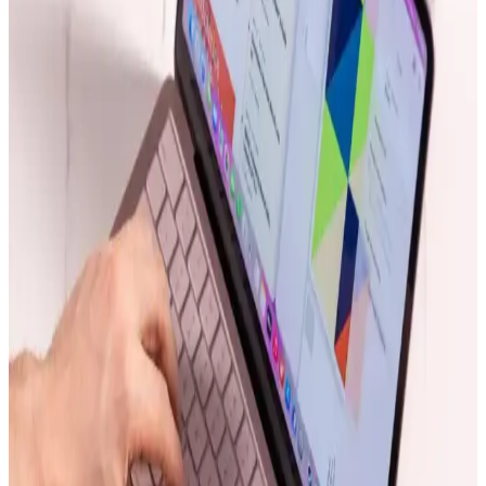
Apple, iPad Pro'da donanım yeniliklerini sınırlarken, yazılım
tarafında profesyonel kullanıcılar için iPadOS deneyimini
geliştirmeye odaklanıyor. Bu strateji cihazın potansiyelini artırmayı
hedefliyor.
Apple'ın Yapay Zeka Stratejisi ve Craig
Federighi'nin Liderliğinde Yenilikçi Yaklaşımı
Apple, Craig Federighi liderliğinde yapay zeka stratejisini yeniden
şekillendiriyor. Şirket, dış modellerle hız kazanırken, donanımına
özel optimize edilmiş yerel yapay zeka çözümleri geliştiriyor.
Kullanıcı deneyimi ve maliyet kontrolü ön planda.
Samsung Galaxy S22 Serisinde Donanım Kaynaklı
Bootloop Sorunları ve Etkileri
Samsung Galaxy S22 serisinde anakart lehim bağlantılarındaki
zayıflıklar nedeniyle ortaya çıkan bootloop sorunları, cihazın
açılmamasına ve fonksiyon kayıplarına yol açıyor. Yazılım
güncellemeleri bu durumu tetikliyor olabilir.
Apple Siri 2.0 ve Yapay Zeka Entegrasyonunda Yeni
Dönem: Donanım, Yazılım ve Kullanıcı Beklentileri