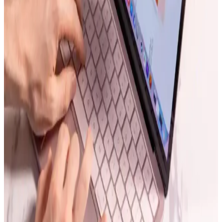
açılmamasına ve fonksiyon kayıplarına yol açıyor. Yazılım
güncellemeleri bu durumu tetikliyor olabilir.
Apple Siri 2.0 ve Yapay Zeka Entegrasyonunda Yeni
Dönem: Donanım, Yazılım ve Kullanıcı Beklentileri
Apple, Siri 2.0 ile yapay zeka model Gemini'yi entegre ederek sesli
asistanda yeni bir mimari ve donanım gereksinimleri getiriyor. Bu
değişim kullanıcı deneyimini iyileştirmeyi hedefliyor ancak bazı
riskler barındırıyor.
Apple TV ve HomePod Mini'nin Güncellenme
Süreci ve Lansman Gecikmeleri Hakkında Detaylar
Apple TV ve HomePod Mini'nin yeni modelleri, gelişmiş yapay
zekâ ve donanım özellikleriyle geliyor ancak lansman gecikiyor.
Kullanıcılar performans ve bağlantı iyileştirmeleri bekliyor.
MacBook Neo İncelemesi: Uygun Fiyatlı Dizüstü
Bilgisayarda Performans ve Dayanıklılık
MacBook Neo, uygun fiyatıyla eğitim ve temel kullanım için güçlü
performans ve dayanıklılık sağlıyor. 8 GB RAM ve A18 Pro
işlemcisiyle dikkat çeken cihaz, macOS uyumu ve kalite