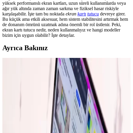
yüksek performanslı ekran kartları, uzun süreli kullanımlarda veya
ağır yük altında zaman zaman sarkma ve fiziksel hasar riskiyle
karşılaşabilir. İşte tam bu noktada
ekran
kartı
tutucu
devreye girer.
Bu küçük ama etkili aksesuar, hem sistem stabilitesini artırmak hem
de donanım ömrünü uzatmak adına önemli bir rol üstlenir. Peki,
ekran kartı tutucu nedir, neden kullanmalıyız ve hangi modeller
bizim için uygun olabilir? İşte detaylar.
Ayrıca Bakınız
Eyfel Efs-2500 Güç Kaynağı: Temel Özellikler ve
Kullanıcı Değerlendirmeleri
Eyfel Efs-2500, 250W güç çıkışıyla temel bilgisayar ihtiyaçlarına
uygun, fanlı soğutmalı ve dayanıklılık sorunlarıyla dikkat çeken bir
güç kaynağıdır.
Ayaneo Next 2: Yüksek Performanslı Taşınabilir
Oyun Cihazı ve Piyasa Tartışmaları
Ayaneo Next 2, RTX 4070 grafik kartı ve 128 GB RAM ile yüksek
performans sunarken, 4.200 dolarlık fiyatı ve 1.424 gram ağırlığıyla