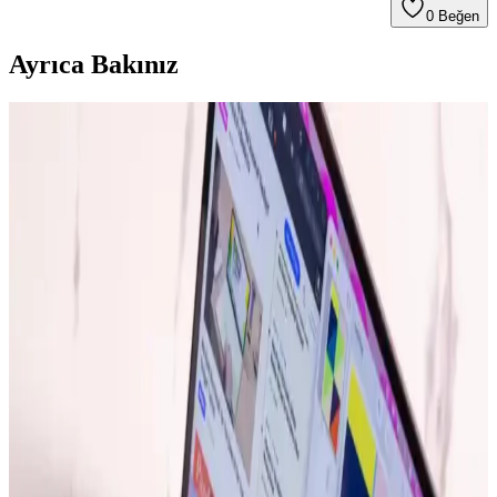
0
Beğen
Ayrıca Bakınız
Eyfel Efs-2500 Güç Kaynağı: Temel Özellikler ve
Kullanıcı Değerlendirmeleri
Eyfel Efs-2500, 250W güç çıkışıyla temel bilgisayar ihtiyaçlarına
uygun, fanlı soğutmalı ve dayanıklılık sorunlarıyla dikkat çeken bir
güç kaynağıdır.
Ayaneo Next 2: Yüksek Performanslı Taşınabilir
Oyun Cihazı ve Piyasa Tartışmaları
Ayaneo Next 2, RTX 4070 grafik kartı ve 128 GB RAM ile yüksek
performans sunarken, 4.200 dolarlık fiyatı ve 1.424 gram ağırlığıyla
taşınabilirlik ve maliyet açısından tartışma yaratıyor.
Apple iPad Pro'da Donanım Sınırlı, Yazılım
Geliştirmeleri Öncelikli Yaklaşım