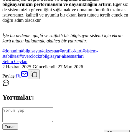
bilgisayarınızın performansını ve dayanıklılığını artırır.
Eğer siz
de sisteminizin güvenliğini sağlamak ve donanım ömrünü uzatmak
istiyorsanız, kaliteli ve uyumlu bir ekran kartı tutucu tercih etmek en
doğru adım olacaktır.
İşte bu nedenle, güçlü ve sağlıklı bir bilgisayar sistemi için ekran
kartı tutucu kullanmak, akıllıca bir yatırımdır.
#
donanim
#
bilgisayar
#
aksesuar
#
grafik-karti
#
sistem-
stabilitesi
#
overclock
#
bilgisayar-aksesuarlari
Selim Ceylan
2 Haziran 2025
·
Güncellendi:
27 Mart 2026
Paylaş:
f
𝕏
Yorumlar:
Yorum