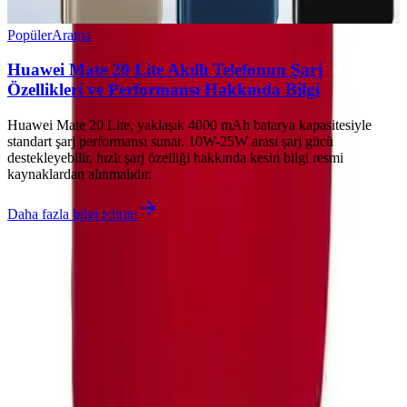
Popüler
Arama
Huawei Mate 20 Lite Akıllı Telefonun Şarj
Özellikleri ve Performansı Hakkında Bilgi
Huawei Mate 20 Lite, yaklaşık 4000 mAh batarya kapasitesiyle
standart şarj performansı sunar. 10W-25W arası şarj gücü
destekleyebilir, hızlı şarj özelliği hakkında kesin bilgi resmi
kaynaklardan alınmalıdır.
Daha fazla bilgi edinin
©
Tefoniq
2026
Site bölümleri
Ana Sayfa
Makaleler
Kategoriler
Etiketler
Yazarlar