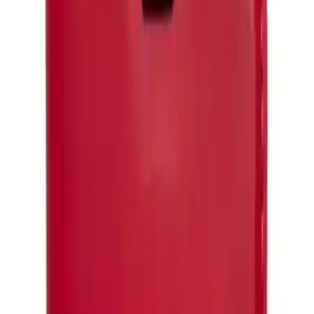
Eonaks iPhone 15 Pro Max Cüzdanlı
Kapaklı Kılıf Kartlıklı Standlı Kopçalı:
Şıklık ve Fonksiyonelliğin Buluşması
Ece Kaya
Yazarı Ziyaret Et
İlham Veren Yazılar
Yazar
Ece Kaya
Tür
İlham Veren Yazılar
Yayınlanma
9 Şubat 2026
Bu Yazı Hakkında
Eonaks iPhone 15 Pro Max için suni deri kaplamalı,
kartlıklı, kapaklı ve standlı cüzdanlı kılıf; dayanıklı, şık
ve fonksiyonel tasarımıyla telefonunuzu korur ve
günlük ihtiyaçlarınızı karşılar.
Trendler, ipuçları, rehberler ve yeni fikirlerle dolu
içerikler burada sizi bekliyor.
Ürün Tanıtımı