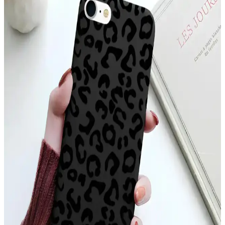
hafif ve estetik yapısıyla kullanım kolaylığı sağlar.
YoungKit Apple iPhone 14 Pro Max Kılıfı:
Dayanıklı ve Estetik Koruma Çözümü
YoungKit iPhone 14 Pro Max kılıfı, dayanıklı malzeme ve şeffaf
tasarımıyla üstün koruma sağlar, estetik ve fonksiyonelliği bir arada
sunar, çevre dostudur ve manyetik şarj uyumludur.
Xiaomi Mi 11 Ultra için Şık ve Koruyucu Altın
Kenarlı Silikon Kılıf
Parlak altın detaylar ve dayanıklı silikon malzeme ile Xiaomi Mi 11
Ultra'nızı şık ve güvenle koruyan kılıf, çeşitli renk seçenekleriyle
tarzınıza uygun alternatifler sunar.
Apple iPhone 11 Pro Max için şık ve dayanıklı TPU
malzemeden koruyucu kılıf
Şeffaf ve renkli tasarımıyla dikkat çeken Case 4U Omega Kapak,
dayanıklı TPU malzemeden üretilmiş olup, telefonunuzu estetik ve
fonksiyonellik açısından üstün seviyede korur.