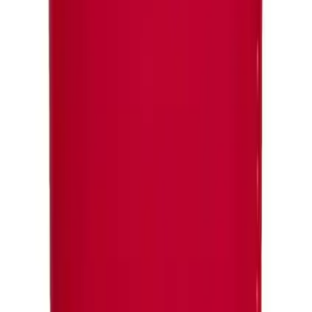
kaldırabilirsiniz. Kartlık kısmı, kartlarınızı güvenli şekilde tutar ve
kolay erişim imkanı sunar.
Stant Özelliği
Kılıf, entegre stant yapısıyla video izleme, sosyal medya kullanımı
gibi aktivitelerde telefonunuzu rahatça dik konumda tutmanızı
sağlar. Bu özellik, eller serbest kullanım için büyük kolaylık sunar
ve izleme deneyimini konforlu hale getirir.
Kopçalı Mıknatıs Kapatma
Ön kapağın istem dışı açılmasını engelleyen kopçalı mıknatıs,
cihazınızın güvenliğini artırır. Bu mekanizma, kılıf kapalıyken
telefonun tüm aparatlarına sorunsuz erişim sağlar ve kullanım
kolaylığı sunar.
Kullanıcı Deneyimi ve Değerlendirme
Konfor ve Hafiflik
Kılıf, hafif yapısı sayesinde telefonu fazla ağırlaştırmaz; bu da
günlük kullanımda konfor sağlar. Ayrıca, malzeme kalitesinin