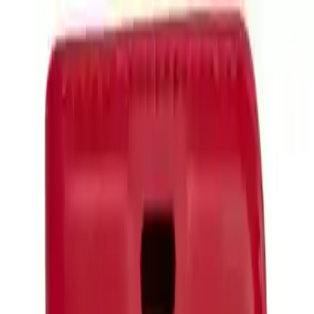
Makaleler
Kategoriler
Hakkımızda
Yazarlar
Kuponlar
Ara...
⌘
K
Toggle theme
Ana Sayfa
İlham Veren Yazılar
Eonaks iPhone 15 Pro Max Cüzdanlı Kapaklı Kılıf Kartlıklı
Standlı Kopçalı Tasarım