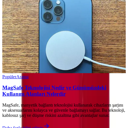
Popüler
Arama
MagSafe Teknolojisi Nedir ve Günümüzdeki
Kullanım Alanları Nelerdir
MagSafe, manyetik bağlantı teknolojisi kullanarak cihazların şarjını
ve aksesuarlarını kolayca ve güvenle bağlamayı sağlar. Bu teknoloji,
kablosuz şarj ve düşme riskini azaltma gibi avantajlar sunar.
Daha fazla bilgi edinin