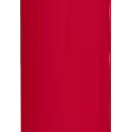
Şık ve Dayanıklı Dış Yüzey
Kılıf,
kaliteli suni deri
kaplamasıyla hem estetik hem de dayanıklı
bir yapı sunar. Dikişli kenarları, uzun ömürlü kullanım için sağlamlık
sağlar. Ürünün arka kısmında bulunan desenler, dikkat çekici ve
zarif bir görünüm kazandırır. Ayrıca, renk seçenekleri canlı ve
telefonunuzun rengine uyumlu olarak tasarlanır.
Telefonla Kusursuz Uyum
İç kısmında yer alan silikon kasa, iPhone 15 Pro Max modeline özel
olarak hazırlanmıştır. Bu sayede telefonunuz kılıfa tam oturur,
yerinde sallanma veya boşluk oluşmaz. Yan taraflardaki tuşlar,
telefonun tuşlarıyla mükemmel uyum gösterir ve rahat kullanım
sağlar.
Fonksiyonel Özellikler
Entegre Cüzdan ve Kartlık
Kılıfın en dikkat çekici özelliklerinden biri,
kartlık ve cüzdan
bölümü
dür. Bu alan sayesinde kredi kartlarınızı, kimliklerinizi ve
nakit paranızı yanınızda taşıyabilir, ekstra cüzdan ihtiyacını ortadan