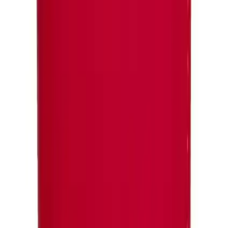
yüksek olması, ürünün uzun süre formunu korumasına katkıda
bulunur.
Koruma Performansı
Silikon kasası ve kapaklı yapısı, cihazınızı düşme, çizilme ve
darbelere karşı etkili biçimde korur. Bu sayede telefonunuzun estetik
ve fonksiyonel bütünlüğü korunur.
Estetik ve Uyum
Kılıfın renkleri ve desenleri, telefonunuzun orijinal rengiyle uyumlu
ve göz alıcıdır. Bu özellik, kullanıcıların cihazlarını
kişiselleştirmelerine olanak tanır.
Sonuç ve Öneriler
Eonaks iPhone 15 Pro Max Cüzdanlı Kapaklı Kılıf,
şık tasarımı,
fonksiyonel özellikleri ve kaliteli malzemesiyle
öne çıkar. Entegre
cüzdan bölümü, stant özelliği ve kopçalı mıknatısı sayesinde günlük
hayatı kolaylaştırır ve cihazınızı korur. Kullanıcılar, ürünün
telefonlarına tam uyum sağlamasından ve dayanıklılığından memnun
kalıyor.