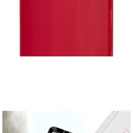
Eonaks tarafından tasarlanan
iPhone 15 Pro Max Cüzdanlı
Kapaklı Kılıf
, kullanıcıların hem telefonlarını koruyup hem de
günlük ihtiyaçlarını karşılamalarına olanak tanıyan çok yönlü bir
aksesuardır. Bu ürün, kaliteli suni deri malzeme kullanılarak
üretilmiştir, telefonunuzla tam uyum sağlar. Kapaklı yapısı sayesinde
cihazınızı çiziklere ve darbelere karşı etkili biçimde korurken,
cüzdan bölümü günlük taşıma alışkanlıklarınıza pratiklik katar.
Ayrıca Bakınız
Galaxy A26 İçin Kadife İç Yüzeyli Şık ve Koruyucu
Lansman Kapakları
Galaxy A26 için tasarlanmış kadife iç yüzeyli şık ve koruyucu kılıf,
çizilmelere karşı üstün koruma sağlar, modern tasarımı ve renk
seçenekleriyle tarzınıza uygun bir aksesuar sunar.
McStorey MacBook Air Kılıfı: Estetik ve Koruma
Sağlayan İnce Tasarım
McStorey MacBook Air Kılıfı, yüksek kaliteli TPU malzemeden
üretilmiş, şık tasarımıyla cihazınızı çizik ve darbelere karşı korur,