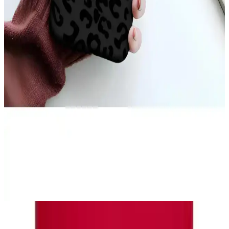
iPhone 17 Pro Max Arka Yüzeyindeki Çizgilerin
Nedenleri ve Çözüm Yolları
iPhone 17 Pro Max arka yüzeyinde oluşan ince çizgiler, kılıf baskısı,
ısı etkisi ve MagSafe aksesuarları nedeniyle ortaya çıkabilir.
Temizlik ve doğru kılıf seçimi çizgilerin önlenmesinde önemlidir.
iPhone 11 Sarı Kılıf Seçenekleri ve Özellikleri:
Estetik ve Koruma Avantajları
iPhone 11 sarı kılıf seçenekleri, estetik ve koruma özellikleriyle öne
çıkar. Silikon, TPU ve deri modelleri, şık tasarım ve dayanıklılık
sunar, kişisel tarzınızı yansıtarak telefonunuzu güvenle korur.
Teknolojik Cihazlar İçin Becase Kılıfın Önemi ve
Kullanım Avantajları
Becase kılıf, telefon ve tabletleri çizilmelere ve darbelere karşı
koruyan, çeşitli malzeme ve tasarımlarla estetik ve fonksiyonel bir
aksesuar sunar.
Tasarım ve Malzeme Kalitesi