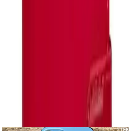
Bu kılıf, iPhone 15 Pro Max kullanıcıları için hem estetik hem de
pratik çözümler sunan ideal bir tercihtir. Telefon korumasını ön
planda tutarken, ekstra cüzdan taşıma ihtiyacını ortadan kaldırması,
ürünü benzersiz kılar. Eğer cihazınızı güvenle koruyup aynı
zamanda şık ve kullanışlı bir aksesuar arıyorsanız, bu kılıf
beklentilerinizi karşılayacaktır.
Paylaş:
f
𝕏
Yorumlar:
Yorum
0
Beğen
Ayın popüler yazıları