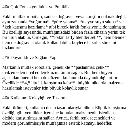
### Çok Fonksiyonluluk ve Pratiklik
Fakir mutfak robotları, sadece doğrayıcı veya karıştırıcı olarak değil,
aynı zamanda *yoğurma*, *püre yapma*, *meyve suyu sıkma* ve
*kek karışımı hazırlama* gibi birçok farklı fonksiyonla donatılmıştır.
Bu özelliği sayesinde, mutfağınızdaki birden fazla cihazın yerini tek
bir ürün alabilir. Örneğin, **Fakir Taffy blender seti**, hem blender
hem de doğrayıcı olarak kullanılabilir, böylece hazırlık sürecini
hızlandırır.
### Dayanıklı ve Sağlam Yapı
Markanın mutfak robotları, genellikle **paslanmaz çelik**
malzemeden imal edilerek uzun ömür sağlar. Bu, hem hijyen
açısından önemli hem de düzenli kullanımda dayanıklılığı artırır.
Özellikle **4,5 litrelik karıştırma kabı**, büyük miktarda malzeme
hazırlamak isteyenler için büyük kolaylık sunar.
### Kullanım Kolaylığı ve Tasarım
Fakir ürünleri, kullanıcı dostu tasarımlarıyla bilinir. Eliptik karıştırma
özelliği gibi yenilikler, içerisine konulan malzemenin istenilen
ölçüde karıştırılmasını sağlar. Ayrıca, farklı renk seçenekleri ve
modern görünümleriyle mutfağınıza estetik katmayı hedefler.