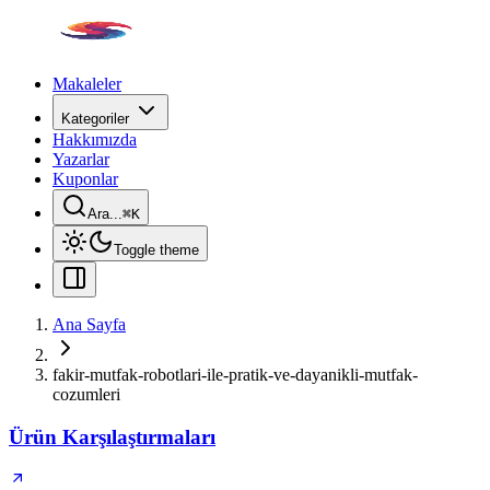
Makaleler
Kategoriler
Hakkımızda
Yazarlar
Kuponlar
Ara...
⌘
K
Toggle theme
Ana Sayfa
fakir-mutfak-robotlari-ile-pratik-ve-dayanikli-mutfak-
cozumleri
Ürün Karşılaştırmaları