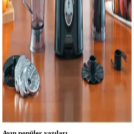
Mutfak Robotu Karşılaştırması
İki popüler mutfak aleti Arçelik Rhb 3410 ve Karaca Multimax 6 In
1 detaylı özellikleri, kullanıcı yorumları ve performanslarıyla
karşılaştırıldı. Güç, fonksiyonlar ve dayanıklılık açısından önemli
bilgiler içeriyor.
Icotech SM50 vs Robx SR50: Kapsamlı
karşılaştırma—kapasite, güç ve performans
Bu makale Icotech SM50 ve Robx SR50 mutfak robotlarını
kapasite, motor gücü, gövde malzemesi, kıyma çekme, hamur
mayalama, aparat çeşitleri ve hızlar üzerinden karşılaştırıyor;
kullanıcı yorumlarıyla avantajlar ve eksikler özetleniyor.
Ev İçin En İyi Mutfak Robotu Seçimi: Özellikler,
Modeller ve Tavsiyeler
Evde mutfak robotu seçerken motor gücü, kapasite, fonksiyonlar ve
dayanıklılık gibi kriterler önemlidir. Kenwood, Bosch ve Philips
modelleriyle mutfakta pratik ve uzun ömürlü çözümler sunulur.
Ayın popüler yazıları