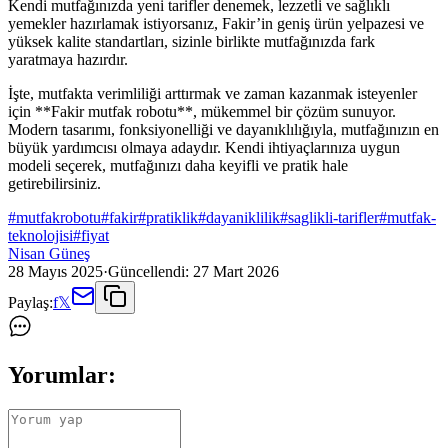
Kendi mutfağınızda yeni tarifler denemek, lezzetli ve sağlıklı
yemekler hazırlamak istiyorsanız, Fakir’in geniş ürün yelpazesi ve
yüksek kalite standartları, sizinle birlikte mutfağınızda fark
yaratmaya hazırdır.
İşte, mutfakta verimliliği arttırmak ve zaman kazanmak isteyenler
için **Fakir mutfak robotu**, mükemmel bir çözüm sunuyor.
Modern tasarımı, fonksiyonelliği ve dayanıklılığıyla, mutfağınızın en
büyük yardımcısı olmaya adaydır. Kendi ihtiyaçlarınıza uygun
modeli seçerek, mutfağınızı daha keyifli ve pratik hale
getirebilirsiniz.
#
mutfakrobotu
#
fakir
#
pratiklik
#
dayaniklilik
#
saglikli-tarifler
#
mutfak-
teknolojisi
#
fiyat
Nisan Güneş
28 Mayıs 2025
·
Güncellendi:
27 Mart 2026
Paylaş:
f
𝕏
Yorumlar: