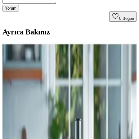
Yorum
0
Beğen
Ayrıca Bakınız
Karşılaştırmalı Mutfağı Kolaylaştıran Çok
Fonksiyonlu Robotlar Arzum ve Karaca Modelleri
Arzum AR1064 Maxthon ve Karaca Mastermaid Power
modellerinin motor gücü, kapasite ve fonksiyonlarını
karşılaştırıyoruz. Kullanıcı yorumlarıyla ürünlerin avantajları ve
dezavantajlarını özetliyoruz.
Korkmaz Mia ve A455 Vertex Çoklu Blender Setleri
Karşılaştırması
İki Korkmaz blender setinin güç, kapasite ve malzeme kalitesi gibi
özellikleri detaylı karşılaştırması, kullanıcı yorumları ve performans
değerlendirmeleriyle anlatılıyor.