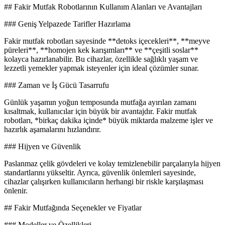
## Fakir Mutfak Robotlarının Kullanım Alanları ve Avantajları
### Geniş Yelpazede Tarifler Hazırlama
Fakir mutfak robotları sayesinde **detoks içecekleri**, **meyve
püreleri**, **homojen kek karışımları** ve **çeşitli soslar**
kolayca hazırlanabilir. Bu cihazlar, özellikle sağlıklı yaşam ve
lezzetli yemekler yapmak isteyenler için ideal çözümler sunar.
### Zaman ve İş Gücü Tasarrufu
Günlük yaşamın yoğun temposunda mutfağa ayırılan zamanı
kısaltmak, kullanıcılar için büyük bir avantajdır. Fakir mutfak
robotları, *birkaç dakika içinde* büyük miktarda malzeme işler ve
hazırlık aşamalarını hızlandırır.
### Hijyen ve Güvenlik
Paslanmaz çelik gövdeleri ve kolay temizlenebilir parçalarıyla hijyen
standartlarını yükseltir. Ayrıca, güvenlik önlemleri sayesinde,
cihazlar çalışırken kullanıcıların herhangi bir riskle karşılaşması
önlenir.
## Fakir Mutfağında Seçenekler ve Fiyatlar
### Modeller ve Özellikleri