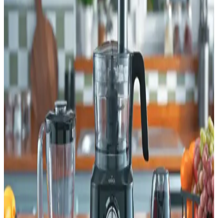
Karaca Mutfak Robotları Karşılaştırması: Güç,
Fonksiyon ve Kullanıcı Yorumları
Karaca Mastermaid ve Pro-Multimax mutfak robotlarının güç,
fonksiyon ve dayanıklılık açısından karşılaştırmasıyla, kullanıcı
memnuniyetini ve ürünlerin avantajlarını keşfedin.
Arnica Prokit 444 Plus ve Karaca Mastermaid
Power Mutfak Robotları Karşılaştırması
İki mutfak robotu detaylı karşılaştırmasıyla, motor gücü,
fonksiyonlar ve kullanıcı geri bildirimleriyle en uygun seçimi
yapmanıza yardımcı olur.
Arzum Hestia Multi Blender ve Karaca Multimax
6'lı Çok Amaçlı Mutfak Robotu Karşılaştırması
İki çok fonksiyonlu mutfak robotu, Arzum Hestia ve Karaca
Multimax, yüksek güç, kapasite ve fonksiyonlar açısından detaylı
karşılaştırılıyor. Kullanıcı yorumlarıyla ürünlerin dayanıklılığı ve
kullanım kolaylığı analiz ediliyor.
Arçelik Rhb 3410 ve Karaca Multimax 6 In 1