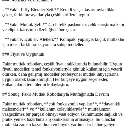
- **Fakir Taffy Blender Seti:** Renkli ve şık tasarımıyla dikkat
çeker, farklı hız ayarlarıyla çeşitli tariflere uygun.
- **Fakir Mutfak Şefi:** 4,5 litrelik paslanmaz çelik karıştırma kabı
ve eliptik karıştırma özelliğiyle öne çıkar.
- **Fakir Küçük Ev Aletleri:** Kompakt yapısıyla küçük mutfaklar
için ideal, farklı fonksiyonlara sahip modeller.
### Fiyat ve Uygunluk
Fakir mutfak robotları, çeşitli fiyat aralıklarında bulunabilir. Uygun
fiyatlı modeller, temel fonksiyonlarıyla günlük kullanım için yeterli
olurken, daha gelişmiş modeller profesyonel mutfak ihtiyaçlarına
uygun olarak tasarlanmıştır. Her bütçeye uygun seçenekler,
kullanıcıların tercihlerini kolaylaştırır.
## Sonuç: Fakir Mutfak Robotlarıyla Mutfağınızda Devrim
Fakir mutfak robotları, **çok fonksiyonlu yapıları**, **dayanıklı
malzemeleri** ve **kullanım kolaylıklarıyla** mutfağınızın
vazgeçilmez bir parçası olmayı vaat ediyor. Günümüzde sağlıklı ve
pratik yemek hazırlama alışkanlıklarının artmasıyla, bu cihazlar
mutfakta zaman kazandıran en büyük yardımcılar haline geliyor.