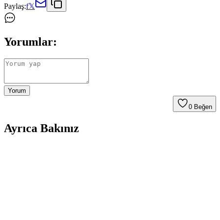
Paylaş:
f
𝕏
Yorumlar:
Yorum
0
Beğen
Ayrıca Bakınız
Galaxy A26 İçin Kadife İç Yüzeyli Şık ve Koruyucu
Lansman Kapakları
Galaxy A26 için tasarlanmış kadife iç yüzeyli şık ve koruyucu kılıf,
çizilmelere karşı üstün koruma sağlar, modern tasarımı ve renk
seçenekleriyle tarzınıza uygun bir aksesuar sunar.