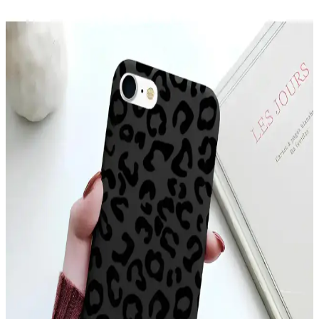
McStorey MacBook Air Kılıfı: Estetik ve Koruma
Sağlayan İnce Tasarım
McStorey MacBook Air Kılıfı, yüksek kaliteli TPU malzemeden
üretilmiş, şık tasarımıyla cihazınızı çizik ve darbelere karşı korur,
hafif ve estetik yapısıyla kullanım kolaylığı sağlar.
YoungKit Apple iPhone 14 Pro Max Kılıfı:
Dayanıklı ve Estetik Koruma Çözümü
YoungKit iPhone 14 Pro Max kılıfı, dayanıklı malzeme ve şeffaf
tasarımıyla üstün koruma sağlar, estetik ve fonksiyonelliği bir arada
sunar, çevre dostudur ve manyetik şarj uyumludur.
Xiaomi Mi 11 Ultra için Şık ve Koruyucu Altın
Kenarlı Silikon Kılıf
Parlak altın detaylar ve dayanıklı silikon malzeme ile Xiaomi Mi 11
Ultra'nızı şık ve güvenle koruyan kılıf, çeşitli renk seçenekleriyle
tarzınıza uygun alternatifler sunar.
Apple iPhone 11 Pro Max için şık ve dayanıklı TPU
malzemeden koruyucu kılıf