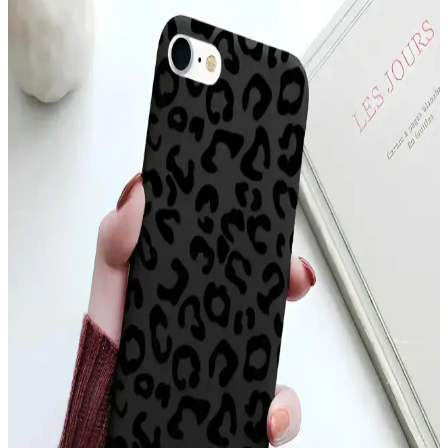
McStorey MacBook Air Kılıfı, yüksek kaliteli TPU malzemeden
üretilmiş, şık tasarımıyla cihazınızı çizik ve darbelere karşı korur,
hafif ve estetik yapısıyla kullanım kolaylığı sağlar.
YoungKit Apple iPhone 14 Pro Max Kılıfı:
Dayanıklı ve Estetik Koruma Çözümü
YoungKit iPhone 14 Pro Max kılıfı, dayanıklı malzeme ve şeffaf
tasarımıyla üstün koruma sağlar, estetik ve fonksiyonelliği bir arada
sunar, çevre dostudur ve manyetik şarj uyumludur.
Xiaomi Mi 11 Ultra için Şık ve Koruyucu Altın
Kenarlı Silikon Kılıf
Parlak altın detaylar ve dayanıklı silikon malzeme ile Xiaomi Mi 11
Ultra'nızı şık ve güvenle koruyan kılıf, çeşitli renk seçenekleriyle
tarzınıza uygun alternatifler sunar.
Apple iPhone 11 Pro Max için şık ve dayanıklı TPU
malzemeden koruyucu kılıf
Şeffaf ve renkli tasarımıyla dikkat çeken Case 4U Omega Kapak,
dayanıklı TPU malzemeden üretilmiş olup, telefonunuzu estetik ve
fonksiyonellik açısından üstün seviyede korur.