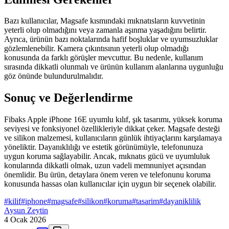
Bazı kullanıcılar, Magsafe kısmındaki mıknatısların kuvvetinin
yeterli olup olmadığını veya zamanla aşınma yaşadığını belirtir.
Ayrıca, ürünün bazı noktalarında hafif boşluklar ve uyumsuzluklar
gözlemlenebilir. Kamera çıkıntısının yeterli olup olmadığı
konusunda da farklı görüşler mevcuttur. Bu nedenle, kullanım
sırasında dikkatli olunmalı ve ürünün kullanım alanlarına uygunluğu
göz önünde bulundurulmalıdır.
Sonuç ve Değerlendirme
Fibaks Apple iPhone 16E uyumlu kılıf, şık tasarımı, yüksek koruma
seviyesi ve fonksiyonel özellikleriyle dikkat çeker. Magsafe desteği
ve silikon malzemesi, kullanıcıların günlük ihtiyaçlarını karşılamaya
yöneliktir. Dayanıklılığı ve estetik görünümüyle, telefonunuza
uygun koruma sağlayabilir. Ancak, mıknatıs gücü ve uyumluluk
konularında dikkatli olmak, uzun vadeli memnuniyet açısından
önemlidir. Bu ürün, detaylara önem veren ve telefonunu koruma
konusunda hassas olan kullanıcılar için uygun bir seçenek olabilir.
#
kilif
#
iphone
#
magsafe
#
silikon
#
koruma
#
tasarim
#
dayaniklilik
Aysun Zeytin
4 Ocak 2026