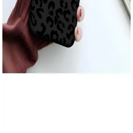
iPhone 17 Pro Max Arka Yüzeyindeki Çizgilerin
Nedenleri ve Çözüm Yolları
iPhone 17 Pro Max arka yüzeyinde oluşan ince çizgiler, kılıf baskısı,
ısı etkisi ve MagSafe aksesuarları nedeniyle ortaya çıkabilir.
Temizlik ve doğru kılıf seçimi çizgilerin önlenmesinde önemlidir.
iPhone 11 Sarı Kılıf Seçenekleri ve Özellikleri:
Estetik ve Koruma Avantajları
iPhone 11 sarı kılıf seçenekleri, estetik ve koruma özellikleriyle öne
çıkar. Silikon, TPU ve deri modelleri, şık tasarım ve dayanıklılık
sunar, kişisel tarzınızı yansıtarak telefonunuzu güvenle korur.
Teknolojik Cihazlar İçin Becase Kılıfın Önemi ve
Kullanım Avantajları
Becase kılıf, telefon ve tabletleri çizilmelere ve darbelere karşı
koruyan, çeşitli malzeme ve tasarımlarla estetik ve fonksiyonel bir
aksesuar sunar.