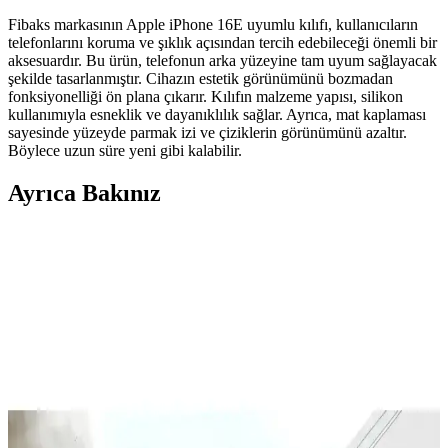
Fibaks markasının Apple iPhone 16E uyumlu kılıfı, kullanıcıların
telefonlarını koruma ve şıklık açısından tercih edebileceği önemli bir
aksesuardır. Bu ürün, telefonun arka yüzeyine tam uyum sağlayacak
şekilde tasarlanmıştır. Cihazın estetik görünümünü bozmadan
fonksiyonelliği ön plana çıkarır. Kılıfın malzeme yapısı, silikon
kullanımıyla esneklik ve dayanıklılık sağlar. Ayrıca, mat kaplaması
sayesinde yüzeyde parmak izi ve çiziklerin görünümünü azaltır.
Böylece uzun süre yeni gibi kalabilir.
Ayrıca Bakınız
Galaxy A26 İçin Kadife İç Yüzeyli Şık ve Koruyucu
Lansman Kapakları
Galaxy A26 için tasarlanmış kadife iç yüzeyli şık ve koruyucu kılıf,
çizilmelere karşı üstün koruma sağlar, modern tasarımı ve renk
seçenekleriyle tarzınıza uygun bir aksesuar sunar.
McStorey MacBook Air Kılıfı: Estetik ve Koruma
Sağlayan İnce Tasarım