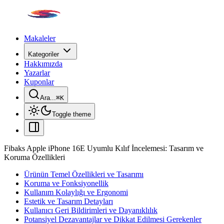
Makaleler
Kategoriler
Hakkımızda
Yazarlar
Kuponlar
Ara...
⌘
K
Toggle theme
Fibaks Apple iPhone 16E Uyumlu Kılıf İncelemesi: Tasarım ve
Koruma Özellikleri
Ürünün Temel Özellikleri ve Tasarımı
Koruma ve Fonksiyonellik
Kullanım Kolaylığı ve Ergonomi
Estetik ve Tasarım Detayları
Kullanıcı Geri Bildirimleri ve Dayanıklılık
Potansiyel Dezavantajlar ve Dikkat Edilmesi Gerekenler