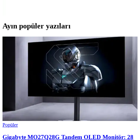
koruyan, çeşitli malzeme ve tasarımlarla estetik ve fonksiyonel bir
aksesuar sunar.
Ayın popüler yazıları
Popüler
Gigabyte MO27Q28G Tandem OLED Monitör: 28