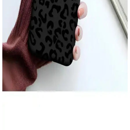
Şeffaf ve renkli tasarımıyla dikkat çeken Case 4U Omega Kapak,
dayanıklı TPU malzemeden üretilmiş olup, telefonunuzu estetik ve
fonksiyonellik açısından üstün seviyede korur.
iPhone 17 Pro Max Arka Yüzeyindeki Çizgilerin
Nedenleri ve Çözüm Yolları
iPhone 17 Pro Max arka yüzeyinde oluşan ince çizgiler, kılıf baskısı,
ısı etkisi ve MagSafe aksesuarları nedeniyle ortaya çıkabilir.
Temizlik ve doğru kılıf seçimi çizgilerin önlenmesinde önemlidir.
iPhone 11 Sarı Kılıf Seçenekleri ve Özellikleri:
Estetik ve Koruma Avantajları
iPhone 11 sarı kılıf seçenekleri, estetik ve koruma özellikleriyle öne
çıkar. Silikon, TPU ve deri modelleri, şık tasarım ve dayanıklılık
sunar, kişisel tarzınızı yansıtarak telefonunuzu güvenle korur.
Teknolojik Cihazlar İçin Becase Kılıfın Önemi ve
Kullanım Avantajları
Becase kılıf, telefon ve tabletleri çizilmelere ve darbelere karşı