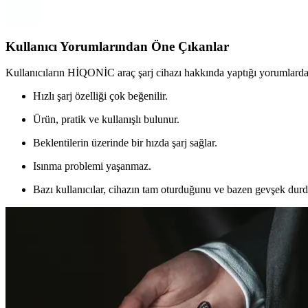
Syrox SC30B, şık tasarımı ve 30W gücüyle araç içi hızlı şarj sağlar. Di
Kullanıcı Yorumlarından Öne Çıkanlar
Kullanıcıların HİQONİC araç şarj cihazı hakkında yaptığı yorumlarda
Hızlı şarj özelliği çok beğenilir.
Ürün, pratik ve kullanışlı bulunur.
Beklentilerin üzerinde bir hızda şarj sağlar.
Isınma problemi yaşanmaz.
Bazı kullanıcılar, cihazın tam oturduğunu ve bazen gevşek durdu