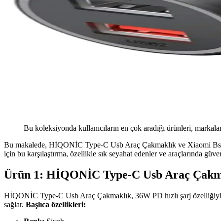
Bu koleksiyonda kullanıcıların en çok aradığı ürünleri, markalar
Bu makalede, HİQONİC Type-C Usb Araç Çakmaklık ve Xiaomi Bsgx 2 Us
için bu karşılaştırma, özellikle sık seyahat edenler ve araçlarında güveni
Ürün 1: HİQONİC Type-C Usb Araç Çakm
HİQONİC Type-C Usb Araç Çakmaklık, 36W PD hızlı şarj özelliğiyle 
sağlar.
Başlıca özellikleri: