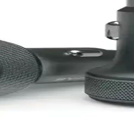
 Çakmak Şarj Cihazı İncelemesi ve Özellikleri
steğiyle araç içi kullanımda pratiklik sağlar. Metal tasarımı ve şık görü
leriyle Modern Tasarım
riyle hızlı ve güvenli şarj sağlar, dayanıklı tasarımıyla uzun ömürlü ku
ihazı Beyaz
 araç şarjı sağlar. Beyaz tasarımıyla araç içi estetiğe uyum sağlar, iki
enilir Şarj Çözümü
üvenli araç şarjı sağlar, kompakt tasarımı ve uzun kablosu ile kull
ablo ile Hızlı Güç Transferi
aç içi kullanımda güvenli ve pratik şarj sağlar, dayanıklı tasarımı ve Ty
hazı Hızlı ve Şık Tasarım