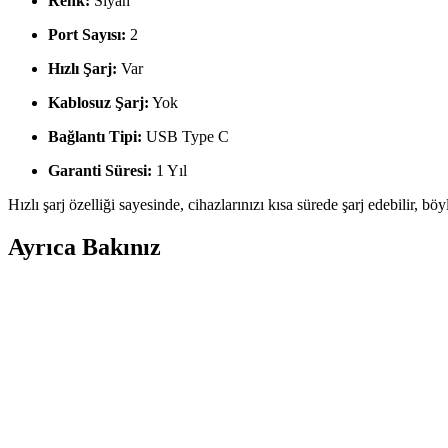
Renk:
Siyah
Port Sayısı:
2
Hızlı Şarj:
Var
Kablosuz Şarj:
Yok
Bağlantı Tipi:
USB Type C
Garanti Süresi:
1 Yıl
Hızlı şarj özelliği sayesinde, cihazlarınızı kısa sürede şarj edebilir, 
Ayrıca Bakınız
Mcdodo CC-5670 Araç Şarj Cihazı 95W Güç ve Güvenl
Mcdodo CC-5670, 95W güç çıkışı ve çoklu güvenlik özellikleriyle araç i
Xiaomi Araç Şarj Cihazı: Hızlı Şarj ve Şık Tasarım i
Xiaomi'nin araç şarj cihazı, hızlı şarj, dayanıklılık ve şık tasarımıyla 