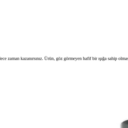
böylece zaman kazanırsınız. Ürün, göz görmeyen hafif bir ışığa sahip olmas
ik Özellikleriyle Üstün Performans
çi hızlı ve güvenli şarj sağlar.
le Güvenilir Otomobil Aksesuarı
araç içi teknolojiyi yeni seviyeye taşıyor, güvenli ve pratik kullanım sunu