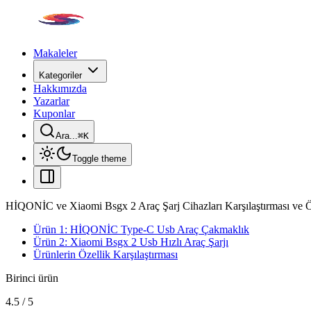
Makaleler
Kategoriler
Hakkımızda
Yazarlar
Kuponlar
Ara...
⌘
K
Toggle theme
HİQONİC ve Xiaomi Bsgx 2 Araç Şarj Cihazları Karşılaştırması ve Öz
Ürün 1: HİQONİC Type-C Usb Araç Çakmaklık
Ürün 2: Xiaomi Bsgx 2 Usb Hızlı Araç Şarjı
Ürünlerin Özellik Karşılaştırması
Birinci ürün
4.5
/
5