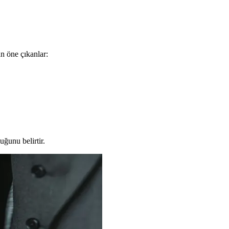
jital ekranı ve dayanıklı metal gövdesiyle kullanıcı memnuniyetini artırı
n öne çıkanlar:
ğunu belirtir.