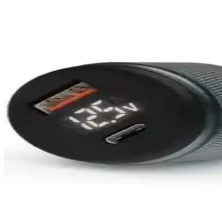
Mcdodo CC-2680 45W PD Çoklu Bağlantı Noktalı Araç
Mcdodo CC-2680, 45W güç çıkışı, çift bağlantı noktası ve hızlı şarj de
ideal bir seçimdir.
Woyax Araç Şarj Aleti 38W Güç ve Güvenlik Özellik
Woyax araç şarj adaptörü, 38W güç, çoklu portlar ve güvenlik özellikle
Hytech HY-X40 3.4A Hızlı Şarj Çift USB Araç Şarj C
Hytech HY-X40, 3.4A çıkış ve Quick Charge desteğiyle hızlı ve güvenilir
Samsung 2000 mA Araç Şarj Adaptörü: Hızlı ve Güv
Samsung'un EP-LN915UBEGWW modeli, 2000 mA kapasitesiyle hızlı ve g
Ttec SpeedCharger QC 3.0 Araç Şarj Aleti ve USB-C K
Ttec SpeedCharger QC 3.0, 18 watt gücü ve hızlı şarj teknolojisiyle ar
Başkenttekno Syrox SC30B LED Ekranlı Araç Şarj Ci