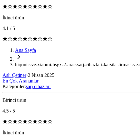
İkinci ürün
4.1
/
5
Ana Sayfa
hiqonic-ve-xiaomi-bsgx-2-arac-sarj-cihazlari-karsilastirmasi-ve-o
Aslı Çetiner
·
2 Nisan 2025
En Çok Arananlar
Kategoriler:
sarj cihazlari
Birinci ürün
4.5
/
5
İkinci ürün