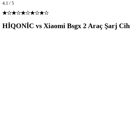
4.1
/
5
HİQONİC vs Xiaomi Bsgx 2 Araç Şarj Ciha