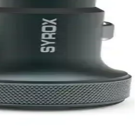
nümüyle dayanıklılık sunar, güvenilirlik ve performans arayanlar için
llanım sunar.
 cihazı aynı anda şarj eder.
anım kolaylığı sunar.
pe-C kablosuyla kullanıcı memnuniyetini artırır.