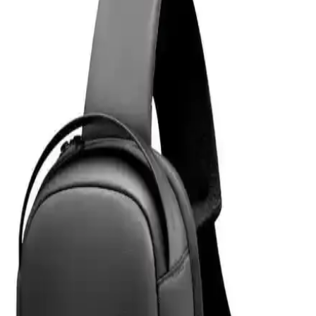
Avantajları
Microsonic temperli cam ekran koruyucu, Galaxy Tab S9 Plus
X810 modeline özel tasarımıyla yüksek dayanıklılık ve estetik sunar.
Çizilmelere karşı dirençli, kolay uygulanabilir ve kullanımı rahat bir
ürün.
Powerway 128 GB USB 3.0 Metal Mini Flash Bellek
İnceleme ve Kullanım Özellikleri
Powerway 128 GB USB 3.0 metal mini bellek, yüksek hız ve
dayanıklılık sunan taşınabilir depolama çözümüdür. Şık tasarımı ve
geniş kapasitesiyle büyük dosya transferlerinde avantaj sağlar.
Z-Mobile MacBook Air M2 ve M3 13.6 İnç Koruma
Seti Detaylı İnceleme ve Analiz
Z-Mobile'ın MacBook Air M2 ve M3 modelleriyle uyumlu 13.6 inç
koruma seti, şeffaf tasarımı ve dayanıklı malzemeleriyle cihazınızı
estetik ve güvenle korur, kullanıcı memnuniyetini artırır.
Eyfel Efs-2500 Güç Kaynağı: Temel Özellikler ve
Kullanıcı Değerlendirmeleri