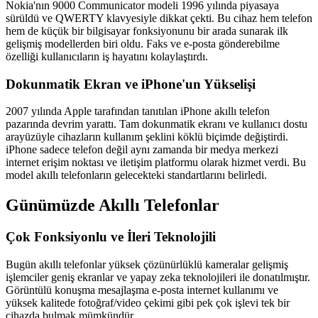
Nokia'nın 9000 Communicator modeli 1996 yılında piyasaya
sürüldü ve QWERTY klavyesiyle dikkat çekti. Bu cihaz hem telefon
hem de küçük bir bilgisayar fonksiyonunu bir arada sunarak ilk
gelişmiş modellerden biri oldu. Faks ve e-posta gönderebilme
özelliği kullanıcıların iş hayatını kolaylaştırdı.
Dokunmatik Ekran ve iPhone'un Yükselişi
2007 yılında Apple tarafından tanıtılan iPhone akıllı telefon
pazarında devrim yarattı. Tam dokunmatik ekranı ve kullanıcı dostu
arayüzüyle cihazların kullanım şeklini köklü biçimde değiştirdi.
iPhone sadece telefon değil aynı zamanda bir medya merkezi
internet erişim noktası ve iletişim platformu olarak hizmet verdi. Bu
model akıllı telefonların gelecekteki standartlarını belirledi.
Günümüzde Akıllı Telefonlar
Çok Fonksiyonlu ve İleri Teknolojili
Bugün akıllı telefonlar yüksek çözünürlüklü kameralar gelişmiş
işlemciler geniş ekranlar ve yapay zeka teknolojileri ile donatılmıştır.
Görüntülü konuşma mesajlaşma e-posta internet kullanımı ve
yüksek kalitede fotoğraf/video çekimi gibi pek çok işlevi tek bir
cihazda bulmak mümkündür.