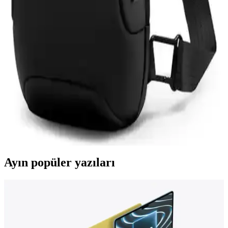
Asfal Apple Watch Uyumlu 42-49 mm Kordonlar
Detaylı İnceleme ve Özellikleri
Asfal markasının Apple Watch uyumlu, çeşitli renk ve boyut
seçenekleriyle yüksek kaliteli kordonları, estetik ve dayanıklılık
sunarak kullanım konforu sağlar.
Mark Ryden Lexus MR-7510 USB Şarj Portlu
Omuz Çantası İnceleme ve Özellikleri
Lexus MR-7510, suya dayanıklı Oxford kumaş, USB şarj portu ve
düzenleyici cepleriyle günlük kullanımda pratik ve şık bir omuz
çantasıdır.
Ayın popüler yazıları