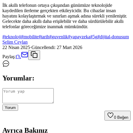
İlk akıllı telefonun ortaya çıkışından günümüze teknolojide
kaydedilen ilerleme gerçekten etkileyicidir. Bu cihazlar insan
hayatını kolaylaştırmak ve sınırları aşmak adına sürekli yenileniştir.
Gelecekte daha akıllı daha erişilebilir ve daha sürdürülebilir akıllı
telefonlar göreceğimize inanmak mümkündür.
#
teknoloji
#
mobilite
#
tarih
#
guvenlik
#
yapayzeka
#
5g
#
dijital-donusum
Selim Ceylan
22 Nisan 2025
·
Güncellendi:
27 Mart 2026
Paylaş:
f
𝕏
Yorumlar:
Yorum
0
Beğen
Ayrıca Bakınız