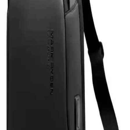
estetik ve güvenle korur, kullanıcı memnuniyetini artırır.
Eyfel Efs-2500 Güç Kaynağı: Temel Özellikler ve
Kullanıcı Değerlendirmeleri
Eyfel Efs-2500, 250W güç çıkışıyla temel bilgisayar ihtiyaçlarına
uygun, fanlı soğutmalı ve dayanıklılık sorunlarıyla dikkat çeken bir
güç kaynağıdır.
HP 255 G8 Dizüstü Bilgisayar İncelemesi: Günlük
Kullanım İçin Dengeli ve Güçlü Model
HP 255 G8, güçlü işlemci ve hızlı SSD ile günlük kullanım ve ofis
işleri için ideal, taşınabilir ve uygun fiyatlı bir dizüstü bilgisayardır.
Performans ve bağlantı seçenekleriyle öne çıkar.
Samsung Galaxy Tab S9 FE+ Plus için Nano
Kırılmaz Esnek Ekran Koruyucu İncelemesi
Samsung Galaxy Tab S9 FE+ Plus için tasarlanmış nano cam ekran
koruyucu, yüksek dayanıklılık ve net görüntü sağlar. Kolay
uygulama ve göz yorgunluğunu azaltıcı özellikleriyle ekran
korumasında yeni standart.