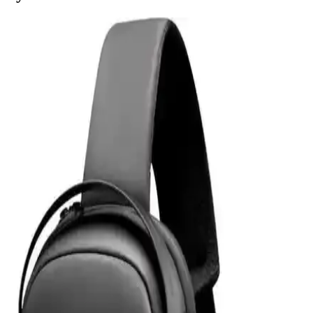
Samsung Galaxy Tab S9 Plus X810 için Microsonic
Temperli Cam Ekran Koruyucu Ürün Özellikleri ve
Avantajları
Microsonic temperli cam ekran koruyucu, Galaxy Tab S9 Plus
X810 modeline özel tasarımıyla yüksek dayanıklılık ve estetik sunar.
Çizilmelere karşı dirençli, kolay uygulanabilir ve kullanımı rahat bir
ürün.
Powerway 128 GB USB 3.0 Metal Mini Flash Bellek
İnceleme ve Kullanım Özellikleri
Powerway 128 GB USB 3.0 metal mini bellek, yüksek hız ve
dayanıklılık sunan taşınabilir depolama çözümüdür. Şık tasarımı ve
geniş kapasitesiyle büyük dosya transferlerinde avantaj sağlar.
Z-Mobile MacBook Air M2 ve M3 13.6 İnç Koruma
Seti Detaylı İnceleme ve Analiz
Z-Mobile'ın MacBook Air M2 ve M3 modelleriyle uyumlu 13.6 inç
koruma seti, şeffaf tasarımı ve dayanıklı malzemeleriyle cihazınızı