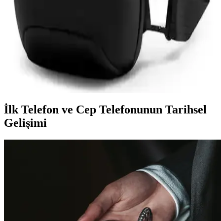
seçenekleriyle yüksek kaliteli kordonları, estetik ve dayanıklılık
sunarak kullanım konforu sağlar.
Mark Ryden Lexus MR-7510 USB Şarj Portlu
Omuz Çantası İnceleme ve Özellikleri
Lexus MR-7510, suya dayanıklı Oxford kumaş, USB şarj portu ve
düzenleyici cepleriyle günlük kullanımda pratik ve şık bir omuz
çantasıdır.
İlk Telefon ve Cep Telefonunun Tarihsel
Gelişimi