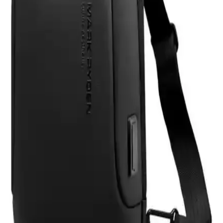
Eyfel Efs-2500, 250W güç çıkışıyla temel bilgisayar ihtiyaçlarına
uygun, fanlı soğutmalı ve dayanıklılık sorunlarıyla dikkat çeken bir
güç kaynağıdır.
HP 255 G8 Dizüstü Bilgisayar İncelemesi: Günlük
Kullanım İçin Dengeli ve Güçlü Model
HP 255 G8, güçlü işlemci ve hızlı SSD ile günlük kullanım ve ofis
işleri için ideal, taşınabilir ve uygun fiyatlı bir dizüstü bilgisayardır.
Performans ve bağlantı seçenekleriyle öne çıkar.
Samsung Galaxy Tab S9 FE+ Plus için Nano
Kırılmaz Esnek Ekran Koruyucu İncelemesi
Samsung Galaxy Tab S9 FE+ Plus için tasarlanmış nano cam ekran
koruyucu, yüksek dayanıklılık ve net görüntü sağlar. Kolay
uygulama ve göz yorgunluğunu azaltıcı özellikleriyle ekran
korumasında yeni standart.
Asfal Apple Watch Uyumlu 42-49 mm Kordonlar
Detaylı İnceleme ve Özellikleri
Asfal markasının Apple Watch uyumlu, çeşitli renk ve boyut