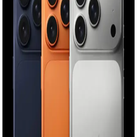
Şeffaf ve renkli tasarımıyla dikkat çeken Case 4U Omega Kapak,
dayanıklı TPU malzemeden üretilmiş olup, telefonunuzu estetik ve
fonksiyonellik açısından üstün seviyede korur.
iPhone Saat Uygulamasında Tıklama ve Süpürme
Hareketlerinin Güç Modlarına Göre Değişimi
iPhone saat uygulamasında saat ibrelerinin hareketi, düşük güç
modu aktifken tıklama, normal modda süpürme şeklinde gerçekleşir.
Bu değişim ekran yenileme hızı ve pil tasarrufu ile ilişkilidir.
Apple'ın Experience Etkinliği: M5 İşlemcili
MacBook, iPhone 17E ve Yeni Kontrol Teknolojileri
Apple'ın Experience etkinliği, M5 işlemcili yeni MacBook
modelleri, iPhone 17E ve el-göz hareketleriyle kontrol edilen
arayüzler gibi yenilikleri tanıtacak. Etkinlik, Apple teknolojilerinde
önemli gelişmeler sunacak.
iPhone 15 Pro Action Button Özelliği: Kullanım
Alanları ve Kullanıcı Deneyimleri
iPhone 15 Pro'daki Action Button, el feneri, sessize alma ve Shazam