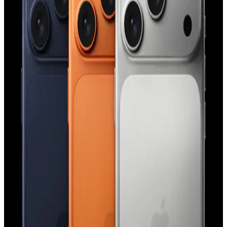
fonksiyonellik açısından üstün seviyede korur.
iPhone Saat Uygulamasında Tıklama ve Süpürme
Hareketlerinin Güç Modlarına Göre Değişimi
iPhone saat uygulamasında saat ibrelerinin hareketi, düşük güç
modu aktifken tıklama, normal modda süpürme şeklinde gerçekleşir.
Bu değişim ekran yenileme hızı ve pil tasarrufu ile ilişkilidir.
Apple'ın Experience Etkinliği: M5 İşlemcili
MacBook, iPhone 17E ve Yeni Kontrol Teknolojileri
Apple'ın Experience etkinliği, M5 işlemcili yeni MacBook
modelleri, iPhone 17E ve el-göz hareketleriyle kontrol edilen
arayüzler gibi yenilikleri tanıtacak. Etkinlik, Apple teknolojilerinde
önemli gelişmeler sunacak.
iPhone 15 Pro Action Button Özelliği: Kullanım
Alanları ve Kullanıcı Deneyimleri
iPhone 15 Pro'daki Action Button, el feneri, sessize alma ve Shazam
gibi işlevlere atanabiliyor. Kullanıcı deneyimleri çeşitlilik
gösterirken, ergonomi ve işlevsellik üzerine eleştiriler bulunuyor.