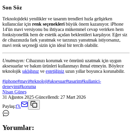
Son Söz
Teknolojideki yenilikler ve tasarım trendleri hızla gelişirken
kullanıcılar için
renk seçenekleri
büyük önem kazanıyor. iPhone
14'ün mavi versiyonu bu ihtiyaca mükemmel cevap verirken hem
fonksiyonellik hem de estetik açıdan beklentileri karşılıyor. Eğer siz
de cihazınızda fark yaratmak ve tarzınızı yansıtmak istiyorsanız,
mavi renk seçeneği sizin için ideal bir tercih olabilir.
Unutmayın:
Cihazınızı korumak ve ömrünü uzatmak için uygun
aksesuarlar ve bakım ürünleri kullanmayı ihmal etmeyin. Böylece
teknolojik
şıklığınız
ve
estetiğiniz
uzun yıllar boyunca korunabilir.
#
iphone
#
mavi
#
teknoloji
#
aksesuar
#
tasarim
#
kullanici-
deneyimi
#
koruma
Nisan Güneş
31 Ağustos 2025
·
Güncellendi:
27 Mart 2026
Paylaş:
f
𝕏
Yorumlar: