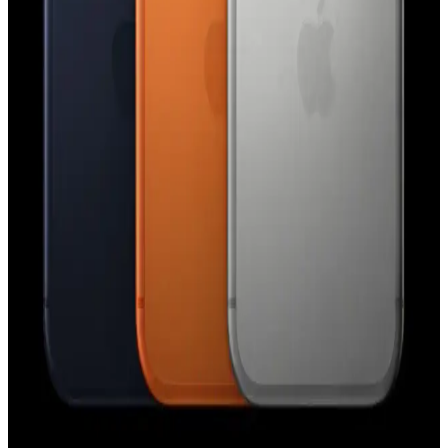
gibi işlevlere atanabiliyor. Kullanıcı deneyimleri çeşitlilik
gösterirken, ergonomi ve işlevsellik üzerine eleştiriler bulunuyor.
Apple'ın Lockdown Modu ve iPhone Güvenliğinde
Paralı Casus Yazılım Saldırıları Hakkında Gerçekler
Apple'ın Lockdown Modu, iPhone'larda paralı casus yazılım
saldırılarına karşı etkili bir güvenlik katmanı sunuyor. Ancak bu
mod, tüm saldırı türlerine karşı mutlak koruma sağlamamaktadır.
Apple Watch Series 9 ve AirTag 2 Arasında
Precision Finding Uyumsuzluğu ve Donanım
Gereksinimleri
Apple Watch Series 9 ve sonrası modellerde Precision Finding
özelliği yalnızca AirTag 2 ile uyumludur. Orijinal AirTag, yeni U2
çipi ve kamera eksikliği nedeniyle desteklenmemektedir.
iPhone 17 Pro Kullanıcı Deneyimi ve Android'e Geri
Dönüş Nedenleri Üzerine Analiz
iPhone 17 Pro donanım açısından üstün olsa da iOS'un veri
kullanımı, bildirim yönetimi ve klavye gibi kısıtlamaları kullanıcıları