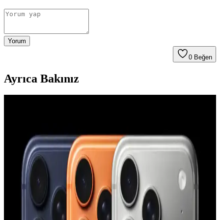
Yorum
0
Beğen
Ayrıca Bakınız
YoungKit Apple iPhone 14 Pro Max Kılıfı:
Dayanıklı ve Estetik Koruma Çözümü
YoungKit iPhone 14 Pro Max kılıfı, dayanıklı malzeme ve şeffaf
tasarımıyla üstün koruma sağlar, estetik ve fonksiyonelliği bir arada
sunar, çevre dostudur ve manyetik şarj uyumludur.
Apple iPhone 11 Pro Max için şık ve dayanıklı TPU
malzemeden koruyucu kılıf
Şeffaf ve renkli tasarımıyla dikkat çeken Case 4U Omega Kapak,
dayanıklı TPU malzemeden üretilmiş olup, telefonunuzu estetik ve