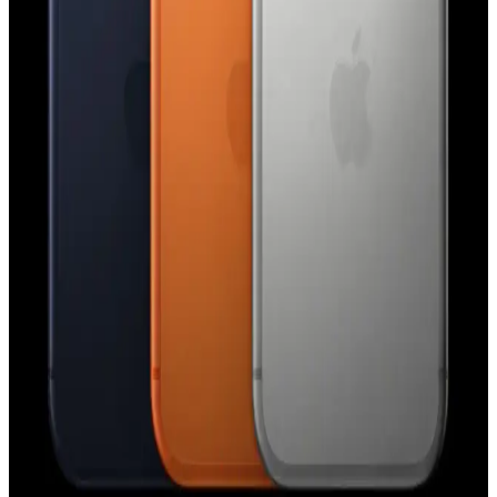
iPhone 15 Pro'daki Action Button, el feneri, sessize alma ve Shazam
gibi işlevlere atanabiliyor. Kullanıcı deneyimleri çeşitlilik
gösterirken, ergonomi ve işlevsellik üzerine eleştiriler bulunuyor.
Apple'ın Lockdown Modu ve iPhone Güvenliğinde
Paralı Casus Yazılım Saldırıları Hakkında Gerçekler
Apple'ın Lockdown Modu, iPhone'larda paralı casus yazılım
saldırılarına karşı etkili bir güvenlik katmanı sunuyor. Ancak bu
mod, tüm saldırı türlerine karşı mutlak koruma sağlamamaktadır.
Apple Watch Series 9 ve AirTag 2 Arasında
Precision Finding Uyumsuzluğu ve Donanım
Gereksinimleri
Apple Watch Series 9 ve sonrası modellerde Precision Finding
özelliği yalnızca AirTag 2 ile uyumludur. Orijinal AirTag, yeni U2
çipi ve kamera eksikliği nedeniyle desteklenmemektedir.
iPhone 17 Pro Kullanıcı Deneyimi ve Android'e Geri
Dönüş Nedenleri Üzerine Analiz