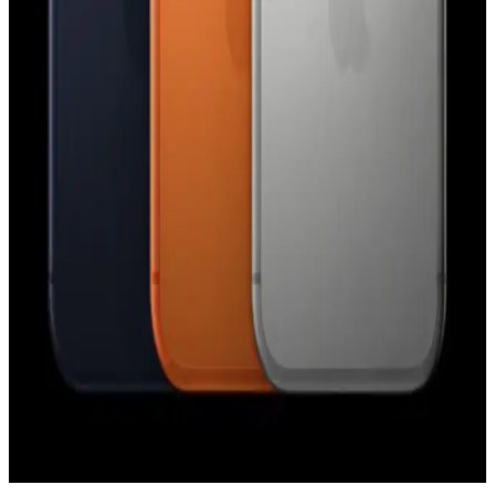
Apple'ın Lockdown Modu ve iPhone Güvenliğinde
Paralı Casus Yazılım Saldırıları Hakkında Gerçekler
Apple'ın Lockdown Modu, iPhone'larda paralı casus yazılım
saldırılarına karşı etkili bir güvenlik katmanı sunuyor. Ancak bu
mod, tüm saldırı türlerine karşı mutlak koruma sağlamamaktadır.
Apple Watch Series 9 ve AirTag 2 Arasında
Precision Finding Uyumsuzluğu ve Donanım
Gereksinimleri
Apple Watch Series 9 ve sonrası modellerde Precision Finding
özelliği yalnızca AirTag 2 ile uyumludur. Orijinal AirTag, yeni U2
çipi ve kamera eksikliği nedeniyle desteklenmemektedir.
iPhone 17 Pro Kullanıcı Deneyimi ve Android'e Geri
Dönüş Nedenleri Üzerine Analiz
iPhone 17 Pro donanım açısından üstün olsa da iOS'un veri
kullanımı, bildirim yönetimi ve klavye gibi kısıtlamaları kullanıcıları
Android'e geri dönmeye yönlendiriyor.