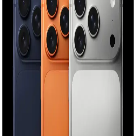
malzemeden koruyucu kılıf
Şeffaf ve renkli tasarımıyla dikkat çeken Case 4U Omega Kapak,
dayanıklı TPU malzemeden üretilmiş olup, telefonunuzu estetik ve
fonksiyonellik açısından üstün seviyede korur.
iPhone Saat Uygulamasında Tıklama ve Süpürme
Hareketlerinin Güç Modlarına Göre Değişimi
iPhone saat uygulamasında saat ibrelerinin hareketi, düşük güç
modu aktifken tıklama, normal modda süpürme şeklinde gerçekleşir.
Bu değişim ekran yenileme hızı ve pil tasarrufu ile ilişkilidir.
Apple'ın Experience Etkinliği: M5 İşlemcili
MacBook, iPhone 17E ve Yeni Kontrol Teknolojileri
Apple'ın Experience etkinliği, M5 işlemcili yeni MacBook
modelleri, iPhone 17E ve el-göz hareketleriyle kontrol edilen
arayüzler gibi yenilikleri tanıtacak. Etkinlik, Apple teknolojilerinde
önemli gelişmeler sunacak.
iPhone 15 Pro Action Button Özelliği: Kullanım
Alanları ve Kullanıcı Deneyimleri