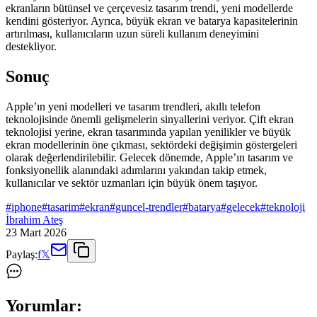
ekranların bütünsel ve çerçevesiz tasarım trendi, yeni modellerde
kendini gösteriyor. Ayrıca, büyük ekran ve batarya kapasitelerinin
artırılması, kullanıcıların uzun süreli kullanım deneyimini
destekliyor.
Sonuç
Apple’ın yeni modelleri ve tasarım trendleri, akıllı telefon
teknolojisinde önemli gelişmelerin sinyallerini veriyor. Çift ekran
teknolojisi yerine, ekran tasarımında yapılan yenilikler ve büyük
ekran modellerinin öne çıkması, sektördeki değişimin göstergeleri
olarak değerlendirilebilir. Gelecek dönemde, Apple’ın tasarım ve
fonksiyonellik alanındaki adımlarını yakından takip etmek,
kullanıcılar ve sektör uzmanları için büyük önem taşıyor.
#
iphone
#
tasarim
#
ekran
#
guncel-trendler
#
batarya
#
gelecek
#
teknoloji
İbrahim Ateş
23 Mart 2026
Paylaş:
f
𝕏
Yorumlar: