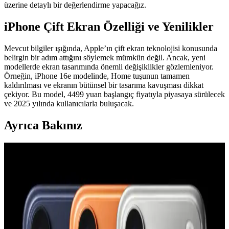
üzerine detaylı bir değerlendirme yapacağız.
iPhone Çift Ekran Özelliği ve Yenilikler
Mevcut bilgiler ışığında, Apple’ın çift ekran teknolojisi konusunda
belirgin bir adım attığını söylemek mümkün değil. Ancak, yeni
modellerde ekran tasarımında önemli değişiklikler gözlemleniyor.
Örneğin, iPhone 16e modelinde, Home tuşunun tamamen
kaldırılması ve ekranın bütünsel bir tasarıma kavuşması dikkat
çekiyor. Bu model, 4499 yuan başlangıç fiyatıyla piyasaya sürülecek
ve 2025 yılında kullanıcılarla buluşacak.
Ayrıca Bakınız
YoungKit Apple iPhone 14 Pro Max Kılıfı:
Dayanıklı ve Estetik Koruma Çözümü
YoungKit iPhone 14 Pro Max kılıfı, dayanıklı malzeme ve şeffaf
tasarımıyla üstün koruma sağlar, estetik ve fonksiyonelliği bir arada
sunar, çevre dostudur ve manyetik şarj uyumludur.
Apple iPhone 11 Pro Max için şık ve dayanıklı TPU