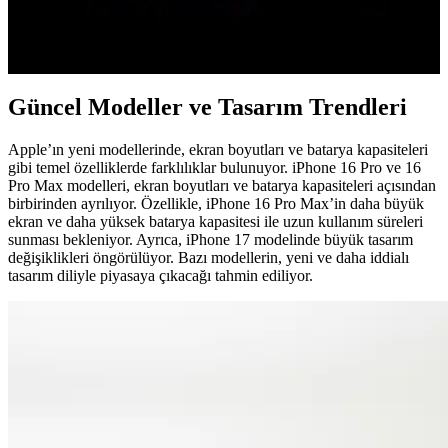
iPhone 17 Pro donanım açısından üstün olsa da iOS'un veri
kullanımı, bildirim yönetimi ve klavye gibi kısıtlamaları kullanıcıları
Android'e geri dönmeye yönlendiriyor.
Güncel Modeller ve Tasarım Trendleri
Apple’ın yeni modellerinde, ekran boyutları ve batarya kapasiteleri
gibi temel özelliklerde farklılıklar bulunuyor. iPhone 16 Pro ve 16
Pro Max modelleri, ekran boyutları ve batarya kapasiteleri açısından
birbirinden ayrılıyor. Özellikle, iPhone 16 Pro Max’in daha büyük
ekran ve daha yüksek batarya kapasitesi ile uzun kullanım süreleri
sunması bekleniyor. Ayrıca, iPhone 17 modelinde büyük tasarım
değişiklikleri öngörülüyor. Bazı modellerin, yeni ve daha iddialı
tasarım diliyle piyasaya çıkacağı tahmin ediliyor.