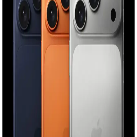
fonksiyonellik açısından üstün seviyede korur.
iPhone Saat Uygulamasında Tıklama ve Süpürme
Hareketlerinin Güç Modlarına Göre Değişimi
iPhone saat uygulamasında saat ibrelerinin hareketi, düşük güç
modu aktifken tıklama, normal modda süpürme şeklinde gerçekleşir.
Bu değişim ekran yenileme hızı ve pil tasarrufu ile ilişkilidir.
Apple'ın Experience Etkinliği: M5 İşlemcili
MacBook, iPhone 17E ve Yeni Kontrol Teknolojileri
Apple'ın Experience etkinliği, M5 işlemcili yeni MacBook
modelleri, iPhone 17E ve el-göz hareketleriyle kontrol edilen
arayüzler gibi yenilikleri tanıtacak. Etkinlik, Apple teknolojilerinde
önemli gelişmeler sunacak.
iPhone 15 Pro Action Button Özelliği: Kullanım
Alanları ve Kullanıcı Deneyimleri
iPhone 15 Pro'daki Action Button, el feneri, sessize alma ve Shazam
gibi işlevlere atanabiliyor. Kullanıcı deneyimleri çeşitlilik
gösterirken, ergonomi ve işlevsellik üzerine eleştiriler bulunuyor.