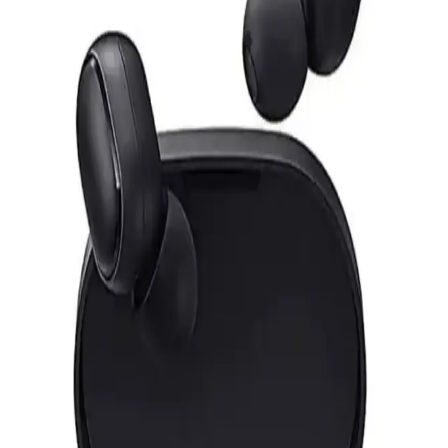
Yüksek Performanslı ve Dayanıklı
S-Link markalı 7 metre gri Cat6 LAN kablosu, yüksek hız,
dayanıklılık ve kolay kullanım sağlar. RJ45 uçlarıyla güvenli
bağlantı sunar, ev ve ofis ortamında stabil internet erişimi için ideal.
Anker Soundcore Sport X20 Spor Kulak İçi
Kablosuz Kulaklıklar İncelemesi
Soundcore Sport X20, ergonomik tasarımı, gelişmiş ses teknolojisi
ve dayanıklılığıyla sporcular için ideal kablosuz kulaklıklar sunar.
Uzun pil ömrü ve yüksek gürültü engelleme özelliğiyle öne çıkar.
Schulzz Orico Bluetooth 5.0 Mini 3.5mm Dongle ile
Kablosuz Bağlantı Çözümünde Yeni Dönem
Schulzz Orico Bluetooth 5.0 Mini 3.5mm Dongle, yüksek hız ve
stabilite ile kablosuz bağlantı sunar, kompakt tasarımıyla kullanım
kolaylığı sağlar ve çoklu cihaz uyumu ile modern iletişim
ihtiyaçlarını karşılar.
Wi-Fi Kanal Seçimi ve Bağlantı Kalitesini Artırma
Yöntemleri