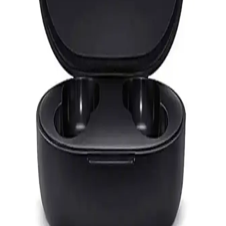
Wi-Fi kanal seçimi, bağlantı kalitenizi doğrudan etkiler. En iyi kanalı
belirlemek için analiz araçları ve teknolojik gelişmelerden
faydalanın, stabil ve hızlı internet için düzenli kontrol şarttır.
Telefonlardan Fotoğraf Aktarmanın Güncel
Yöntemleri ve En İyi Uygulamalar
Telefonlardan fotoğraf aktarmanın çeşitli güncel yöntemleri,
kablosuz ve kablolu seçenekler, uygulamalar ve güvenlik ipuçlarıyla
detaylı anlatılıyor.
Ac Mini WiFi 600 Mbps 5GHz USB Adaptör:
Yüksek Hızlı ve Taşınabilir Kablosuz Bağlantı
Çözümü
Kompakt tasarımıyla yüksek hız ve stabil bağlantı sağlayan Ac Mini
WiFi 600 Mbps adaptör, kolay kurulumu ve çift bant desteğiyle ev
ve ofis kullanımına uygun bir kablosuz çözüm sunar.
Xiaomi Mi Airdots Kablosuz Kulaklık İncelemesi ve
Kullanıcı Deneyimleri
Xiaomi Mi Airdots, uygun fiyatlı ve kullanışlı kablosuz kulaklıklar