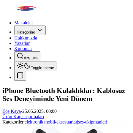
Makaleler
Kategoriler
Hakkımızda
Yazarlar
Kuponlar
Ara...
⌘
K
Toggle theme
iPhone Bluetooth Kulaklıklar: Kablosuz
Ses Deneyiminde Yeni Dönem
Ece Kaya
·
25.05.2025, 00:00
Ürün Karşılaştırmaları
Kategoriler:
elektronik
|
mobil-aksesuarlar
|
ses-ekipmanlari