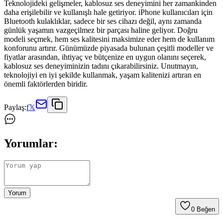
Teknolojideki gelişmeler, kablosuz ses deneyimini her zamankinden
daha erişilebilir ve kullanışlı hale getiriyor. iPhone kullanıcıları için
Bluetooth kulaklıklar, sadece bir ses cihazı değil, aynı zamanda
günlük yaşamın vazgeçilmez bir parçası haline geliyor. Doğru
modeli seçmek, hem ses kalitesini maksimize eder hem de kullanım
konforunu artırır. Günümüzde piyasada bulunan çeşitli modeller ve
fiyatlar arasından, ihtiyaç ve bütçenize en uygun olanını seçerek,
kablosuz ses deneyiminizin tadını çıkarabilirsiniz. Unutmayın,
teknolojiyi en iyi şekilde kullanmak, yaşam kalitenizi artıran en
önemli faktörlerden biridir.
Paylaş:
f
𝕏
Yorumlar:
Yorum
0
Beğen