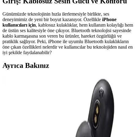
Giriş: Kablosuz Sesin Gücü ve Konforu
Günümüzde teknolojinin hızla ilerlemesiyle birlikte, ses
deneyimimiz de yeni bir boyut kazanıyor. Özellikle
iPhone
kullanıcıları için
, kablosuz kulaklıklar, hem kullanım kolaylığı hem
de üstün ses kalitesiyle öne çıkıyor. Bluetooth teknolojisi sayesinde
kablo karmaşasına son veren bu ürünler, hareket özgürlüğü ve
pratiklik sağlıyor. Peki, iPhone ile uyumlu Bluetooth kulaklıkların
öne çıkan özellikleri nelerdir ve kullanıcılar bu teknolojiden nasıl en
iyi şekilde faydalanabilir?
Ayrıca Bakınız
Guess Kulak Üstü Bluetooth Kulaklık İncelemesi:
Tasarım, Ses Kalitesi ve Kullanım Özellikleri
Guess kulak üstü Bluetooth kulaklık, şık tasarımı, yüksek ses kalitesi
ve ergonomik yapısıyla öne çıkar. Bluetooth 5.3 ve Type-C şarj ile
kullanımı kolay, konforlu ve dayanıklı bu model, müzik tutkunları
için ideal bir seçimdir.
S-Link Cat6 Gri 7 Metre RJ45 LAN Kablosu