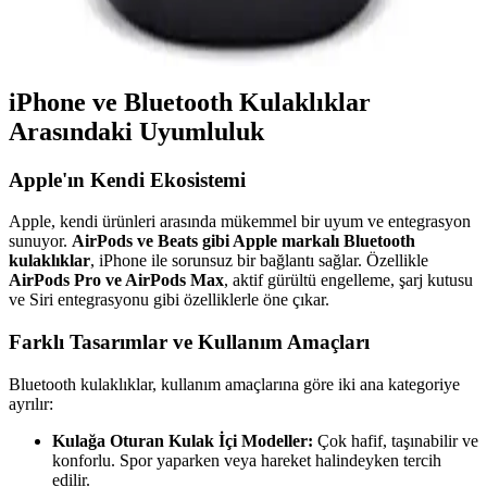
arasında öne çıkıyor. Bluetooth 5.0, ergonomik tasarım ve uzun pil
ömrü ile günlük kullanımda avantaj sağlıyor.
iPhone ve Bluetooth Kulaklıklar
Arasındaki Uyumluluk
Apple'ın Kendi Ekosistemi
Apple, kendi ürünleri arasında mükemmel bir uyum ve entegrasyon
sunuyor.
AirPods ve Beats gibi Apple markalı Bluetooth
kulaklıklar
, iPhone ile sorunsuz bir bağlantı sağlar. Özellikle
AirPods Pro ve AirPods Max
, aktif gürültü engelleme, şarj kutusu
ve Siri entegrasyonu gibi özelliklerle öne çıkar.
Farklı Tasarımlar ve Kullanım Amaçları
Bluetooth kulaklıklar, kullanım amaçlarına göre iki ana kategoriye
ayrılır:
Kulağa Oturan Kulak İçi Modeller:
Çok hafif, taşınabilir ve
konforlu. Spor yaparken veya hareket halindeyken tercih
edilir.