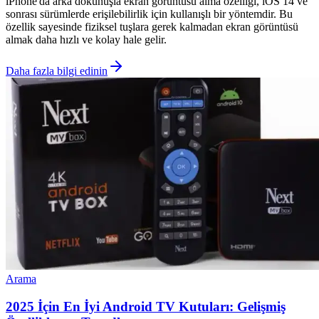
iPhone'da arka dokunuşla ekran görüntüsü alma özelliği, iOS 14 ve
sonrası sürümlerde erişilebilirlik için kullanışlı bir yöntemdir. Bu
özellik sayesinde fiziksel tuşlara gerek kalmadan ekran görüntüsü
almak daha hızlı ve kolay hale gelir.
Daha fazla bilgi edinin
Arama
2025 İçin En İyi Android TV Kutuları: Gelişmiş