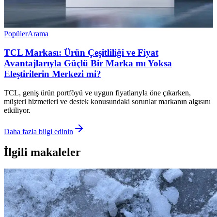
Popüler
Arama
TCL Markası: Ürün Çeşitliliği ve Fiyat
Avantajlarıyla Güçlü Bir Marka mı Yoksa
Eleştirilerin Merkezi mi?
TCL, geniş ürün portföyü ve uygun fiyatlarıyla öne çıkarken,
müşteri hizmetleri ve destek konusundaki sorunlar markanın algısını
etkiliyor.
Daha fazla bilgi edinin
İlgili makaleler