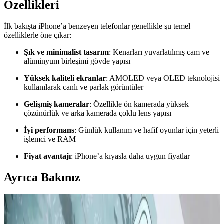
Özellikleri
İlk bakışta iPhone’a benzeyen telefonlar genellikle şu temel
özelliklerle öne çıkar:
Şık ve minimalist tasarım
: Kenarları yuvarlatılmış cam ve
alüminyum birleşimi gövde yapısı
Yüksek kaliteli ekranlar
: AMOLED veya OLED teknolojisi
kullanılarak canlı ve parlak görüntüler
Gelişmiş kameralar
: Özellikle ön kamerada yüksek
çözünürlük ve arka kamerada çoklu lens yapısı
İyi performans
: Günlük kullanım ve hafif oyunlar için yeterli
işlemci ve RAM
Fiyat avantajı
: iPhone’a kıyasla daha uygun fiyatlar
Ayrıca Bakınız
Apple iPhone 16 Plus 512GB Pembe Akıllı Telefon
Gelişmiş Tasarım ve Yüksek Performans