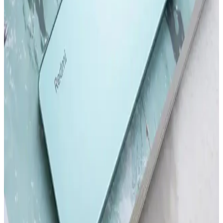
kamera ve performans özelliklerini karşılaştırıyoruz. Güncellemeler
ve kullanıcı deneyimleriyle ilgili önemli bilgiler içerir.
Redmi Note 11 Pro ve Redmi Note 12 Pro
Karşılaştırması: Özellikler ve Farklar
Redmi Note 11 Pro ve Redmi Note 12 Pro modellerinin tasarım,
performans, kamera ve batarya özelliklerini karşılaştırıyoruz. Hangi
modelin ihtiyaçlarınıza uygun olduğunu belirlemenize yardımcı olur.
Samsung'un İlk Akıllı Telefonu ve Teknolojideki
Gelişimi Üzerine Detaylı İnceleme
Samsung'un ilk akıllı telefonu hakkında bilgi olmamakla birlikte,
markanın teknoloji yolculuğu ve Galaxy serisinin gelişimi öne
çıkıyor.
Akıllı Telefon ve Tabletlerde Dosya Temizleme ve
Performans Optimizasyonu
Akıllı telefon ve tabletlerde düzenli dosya temizliği, cihaz
performansını artırır ve depolama alanını genişletir. Güvenilir araçlar
ve doğru yöntemlerle gereksiz dosyalardan kurtulun.