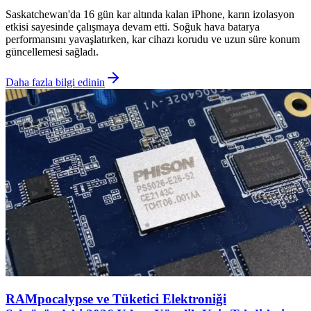
Saskatchewan'da 16 gün kar altında kalan iPhone, karın izolasyon
etkisi sayesinde çalışmaya devam etti. Soğuk hava batarya
performansını yavaşlatırken, kar cihazı korudu ve uzun süre konum
güncellemesi sağladı.
Daha fazla bilgi edinin
RAMpocalypse ve Tüketici Elektroniği