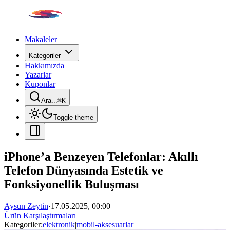
Makaleler
Kategoriler
Hakkımızda
Yazarlar
Kuponlar
Ara...
⌘
K
Toggle theme
iPhone’a Benzeyen Telefonlar: Akıllı
Telefon Dünyasında Estetik ve
Fonksiyonellik Buluşması
Aysun Zeytin
·
17.05.2025, 00:00
Ürün Karşılaştırmaları
Kategoriler:
elektronik
|
mobil-aksesuarlar