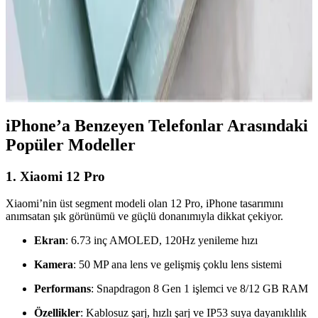
Redmi'nin En Yeni Akıllı Telefon Modeli Hakkında
Güncel Bilgiler ve Beklentiler
Redmi'nin yeni modeli hakkında kesin detaylar henüz açıklanmadı,
ancak teknolojik gelişmeler ve piyasa stratejileri yüksek performans
ve yenilik vaat ediyor.
iPhone’a Benzeyen Telefonlar Arasındaki
Popüler Modeller
1.
Xiaomi 12 Pro
Xiaomi’nin üst segment modeli olan 12 Pro, iPhone tasarımını
anımsatan şık görünümü ve güçlü donanımıyla dikkat çekiyor.
Ekran
: 6.73 inç AMOLED, 120Hz yenileme hızı
Kamera
: 50 MP ana lens ve gelişmiş çoklu lens sistemi
Performans
: Snapdragon 8 Gen 1 işlemci ve 8/12 GB RAM
Özellikler
: Kablosuz şarj, hızlı şarj ve IP53 suya dayanıklılık