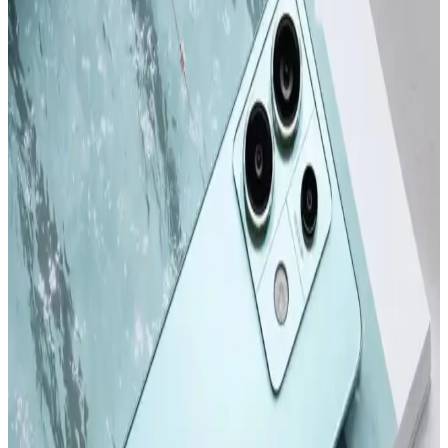
Apple iPhone 16 Plus, 512GB depolama, gelişmiş kamera
özellikleri ve dayanıklı tasarımıyla öne çıkıyor. Güçlü A18 Bionic
çip, uzun pil ömrü ve 5G desteğiyle üstün kullanıcı deneyimi sunar.
Apple iPhone 16 Pro Max 512GB Siyah: Gelişmiş
Kamera ve Yüksek Performanslı Akıllı Telefon
iPhone 16 Pro Max, titanyum tasarımı, 6,9 inç ekran ve gelişmiş
kameralarıyla öne çıkan yüksek performanslı akıllı telefon. Uzun pil
ömrü ve yenilikçi özellikleriyle kullanıcıların beklentilerini karşılar.
Apple iPhone Serisinin Güncel Modelleri ve
Gelecekteki Yenilikler Hakkında Bilgi
2022 ve sonrası iPhone modelleri, tasarım ve performans alanında
önemli adımlar atıyor. Yeni modeller ve teknolojik gelişmelerle ilgili
detaylar, kullanıcıların bilinçli tercihler yapmasını sağlıyor.
Samsung Galaxy S24 ve S24 Ultra Karşılaştırması:
Özellikler ve Kullanıcı Deneyimleri
Samsung Galaxy S24 ve S24 Ultra modellerinin tasarım, ekran,