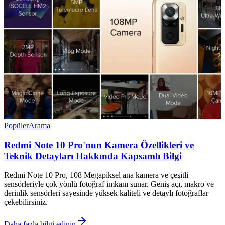
Popüler
Arama
Redmi Note 10 Pro'nun Kamera Özellikleri ve
Teknik Detayları Hakkında Kapsamlı Bilgi
Redmi Note 10 Pro, 108 Megapiksel ana kamera ve çeşitli
sensörleriyle çok yönlü fotoğraf imkanı sunar. Geniş açı, makro ve
derinlik sensörleri sayesinde yüksek kaliteli ve detaylı fotoğraflar
çekebilirsiniz.
Daha fazla bilgi edinin