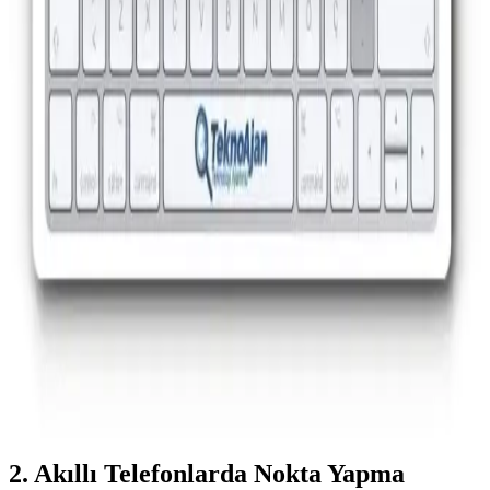
Laptopta Nokta İşareti Nasıl Yapılır? Klavye ve
İşletim Sistemi Rehberi
Laptopta nokta işareti yapmak, klavye düzeni ve işletim sistemi
farklılıkları nedeniyle zor olabilir. Bu rehberde, çeşitli yöntemlerle
nokta işaretini kolayca yazmanın yollarını öğrenin.
Nokta Nasıl Yapılır: Dijital Cihazlarda ve
Programlama Dillerinde Nokta Kullanımı Rehberi
Nokta, dijital iletişim ve programlamada temel bir işarettir. Bu
rehberde, farklı cihazlarda nokta yapımı ve programlama ile
tasarımda noktanın kullanımı detaylı şekilde anlatılmaktadır.
Nokta İşareti Nasıl Yapılır? Bilgisayar ve Mobil
Cihazlarda Pratik Kullanım Rehberi
Nokta işareti, yazılı iletişimde anlamı netleştiren temel bir işarettir.
Bilgisayar, akıllı telefon ve farklı klavye düzenlerinde nokta
yapmanın pratik yolları ve ipuçları bu rehberde.
2. Akıllı Telefonlarda Nokta Yapma