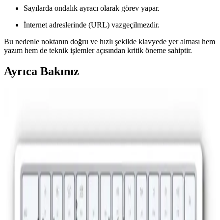
Sayılarda ondalık ayracı olarak görev yapar.
İnternet adreslerinde (URL) vazgeçilmezdir.
Bu nedenle noktanın doğru ve hızlı şekilde klavyede yer alması hem
yazım hem de teknik işlemler açısından kritik öneme sahiptir.
Ayrıca Bakınız
Bilgisayarda İki Nokta Kullanımı ve Uygulamaları
Hakkında Detaylı Bilgi
Bilgisayarda iki nokta kullanımı, yazım ve kodlama alanında önemli.
Klavyeden kolayca yapılır, açıklama ve liste gibi çeşitli alanlarda
kullanılır, teknik ve günlük iletişimde vazgeçilmezdir.
Bilgisayarda İşaretler Nasıl Yapılır: Klavye
Kullanımı ve İpuçları
Bilgisayarda işaretler, doğru kullanımıyla iletişimi güçlendirir. Bu
rehberde, temel işaretlerin nasıl yapıldığını ve klavye kullanımıyla
ilgili pratik ipuçlarını bulabilirsiniz.