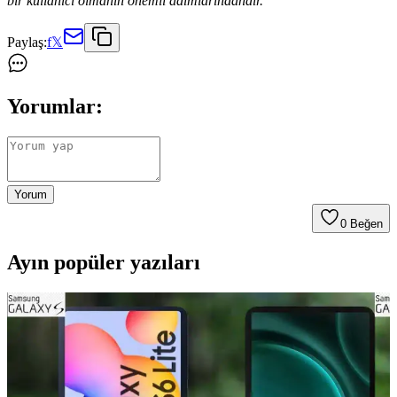
bir kullanıcı olmanın önemli adımlarındandır.
Paylaş:
f
𝕏
Yorumlar:
Yorum
0
Beğen
Ayın popüler yazıları