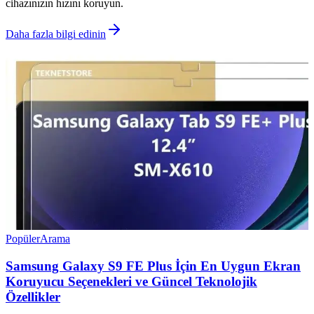
cihazınızın hızını koruyun.
Daha fazla bilgi edinin
Popüler
Arama
Samsung Galaxy S9 FE Plus İçin En Uygun Ekran
Koruyucu Seçenekleri ve Güncel Teknolojik
Özellikler