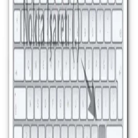
Q Klavye ve Mobil Cihazlarda Nokta (.) İşaretinin
Kullanımı ve Yazımı
Q klavye ve mobil cihazlarda nokta işaretinin nasıl kolayca
yazılacağını öğrenin. Standart tuş kullanımı, sayısal tuş takımı, alt
kodları ve ekran klavyesi yöntemleriyle nokta yazımı hakkında
detaylı bilgiler sunulmaktadır.
Bilgisayarda Nokta Nasıl Yapılır? Windows, macOS
ve Linux İçin Detaylı Rehber
Bilgisayarda nokta işareti yapmanın farklı işletim sistemlerindeki
yöntemleri, klavye düzeni ve pratik ipuçlarıyla hızlı ve doğru nokta
kullanımı rehberi. Yazılarınızı daha anlaşılır hale getirin.
Klavyede Nokta Yazma Yöntemleri ve Dijital
İletişimde Noktanın Önemi
Dijital cihazlarda nokta işaretini doğru ve hızlı yazmak iletişimde
önemlidir. Bu rehberde farklı cihazlarda nokta yazma yöntemleri,
karşılaşılan sorunlar ve pratik çözümler anlatılmaktadır.