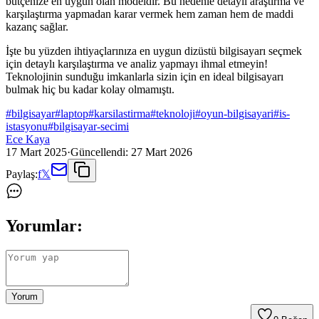
bütçenize en uygun olan modeldir. Bu nedenle detaylı araştırma ve
karşılaştırma yapmadan karar vermek hem zaman hem de maddi
kazanç sağlar.
İşte bu yüzden ihtiyaçlarınıza en uygun dizüstü bilgisayarı seçmek
için detaylı karşılaştırma ve analiz yapmayı ihmal etmeyin!
Teknolojinin sunduğu imkanlarla sizin için en ideal bilgisayarı
bulmak hiç bu kadar kolay olmamıştı.
#
bilgisayar
#
laptop
#
karsilastirma
#
teknoloji
#
oyun-bilgisayari
#
is-
istasyonu
#
bilgisayar-secimi
Ece Kaya
17 Mart 2025
·
Güncellendi:
27 Mart 2026
Paylaş:
f
𝕏
Yorumlar:
Yorum