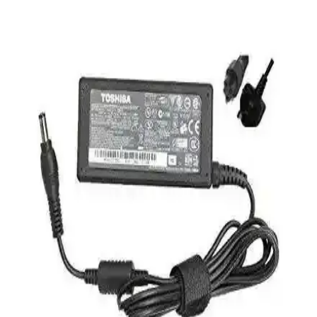
Eyfel Efs-2500 Güç Kaynağı: Temel Özellikler ve
Kullanıcı Değerlendirmeleri
Eyfel Efs-2500, 250W güç çıkışıyla temel bilgisayar ihtiyaçlarına
uygun, fanlı soğutmalı ve dayanıklılık sorunlarıyla dikkat çeken bir
güç kaynağıdır.
HP 255 G8 Dizüstü Bilgisayar İncelemesi: Günlük
Kullanım İçin Dengeli ve Güçlü Model
HP 255 G8, güçlü işlemci ve hızlı SSD ile günlük kullanım ve ofis
işleri için ideal, taşınabilir ve uygun fiyatlı bir dizüstü bilgisayardır.
Performans ve bağlantı seçenekleriyle öne çıkar.
Frisby FOEM FPS-G30F12 300W ATX Güç
Kaynağı İncelemesi ve Performans Analizi
Frisby FOEM FPS-G30F12 300W ATX güç kaynağı, sessiz çalışma
ve uygun fiyatıyla temel bilgisayar ihtiyaçlarına ideal çözüm sunar,
stabil enerji sağlar ve hafif sistemler için uygundur.
S-Link Cat6 Gri 7 Metre RJ45 LAN Kablosu