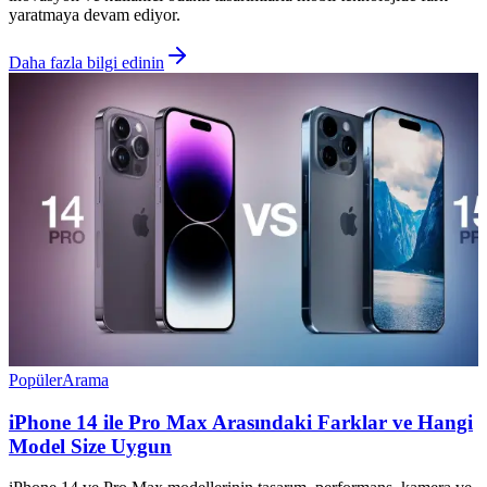
yaratmaya devam ediyor.
Daha fazla bilgi edinin
Popüler
Arama
iPhone 14 ile Pro Max Arasındaki Farklar ve Hangi
Model Size Uygun