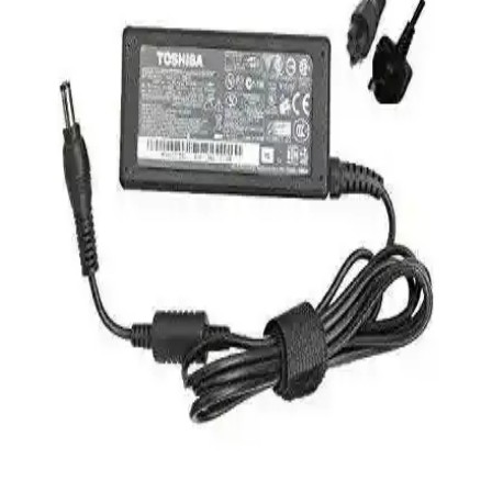
Eyfel Efs-2500, 250W güç çıkışıyla temel bilgisayar ihtiyaçlarına
uygun, fanlı soğutmalı ve dayanıklılık sorunlarıyla dikkat çeken bir
güç kaynağıdır.
HP 255 G8 Dizüstü Bilgisayar İncelemesi: Günlük
Kullanım İçin Dengeli ve Güçlü Model
HP 255 G8, güçlü işlemci ve hızlı SSD ile günlük kullanım ve ofis
işleri için ideal, taşınabilir ve uygun fiyatlı bir dizüstü bilgisayardır.
Performans ve bağlantı seçenekleriyle öne çıkar.
Frisby FOEM FPS-G30F12 300W ATX Güç
Kaynağı İncelemesi ve Performans Analizi
Frisby FOEM FPS-G30F12 300W ATX güç kaynağı, sessiz çalışma
ve uygun fiyatıyla temel bilgisayar ihtiyaçlarına ideal çözüm sunar,
stabil enerji sağlar ve hafif sistemler için uygundur.
S-Link Cat6 Gri 7 Metre RJ45 LAN Kablosu
Yüksek Performanslı ve Dayanıklı
S-Link markalı 7 metre gri Cat6 LAN kablosu, yüksek hız,
dayanıklılık ve kolay kullanım sağlar. RJ45 uçlarıyla güvenli