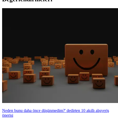
Neden bunu daha önce düşünmedim?' dedirten 10 akıllı alışveriş
önerisi