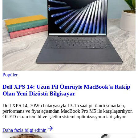
Popüler
Dell XPS 14: Uzun Pil Ömrüyle MacBook'a Rakip
Olan Yeni Dizüstü Bilgisayar
Dell XPS 14, 70Wh bataryasıyla 13-15 saat pil ömrü sunarken,
performans ve fiyat açısından MacBook Pro M5 ile karşılaştırılıyor.
OLED ekran tercihi ve işletim sistemi optimizasyonu tartışılıyor.
Daha fazla bilgi edinin