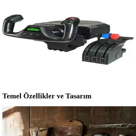
Apple Vision Pro ve X-Plane 12 ile Uçuş
Simülasyonunda Yeni Dönem Başlıyor
Apple Vision Pro, X-Plane 12 ile uçuş simülasyonunda gelişmiş
grafik ve kontrol entegrasyonu sağlıyor. NVIDIA CloudXR
desteğiyle kablosuz oyun akışı mümkün ancak yüksek maliyet ve
bulut tabanlı işlem sınırlamaları bulunuyor.
Logitech G PC PRO Flight Yoke Sistemi ile Gerçekçi
Uçuş Deneyimi ve Profesyonel Kontrol
Logitech G PC PRO Flight Yoke Sistemi, yüksek hassasiyet ve
dayanıklılığıyla profesyonel ve hobi amaçlı uçuş simülatörleri için
ideal, modüler tasarımıyla özelleştirilebilir uçuş deneyimi sağlar.
Temel Özellikler ve Tasarım