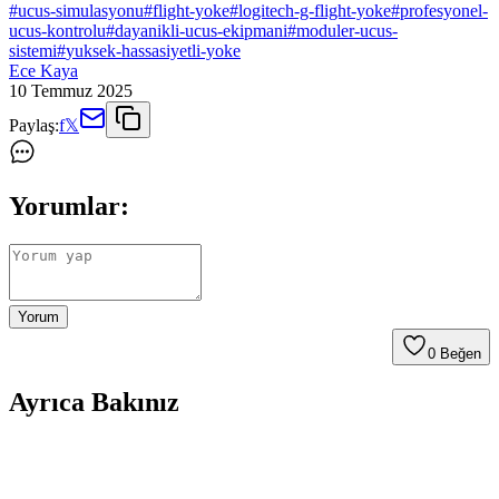
#
ucus-simulasyonu
#
flight-yoke
#
logitech-g-flight-yoke
#
profesyonel-
ucus-kontrolu
#
dayanikli-ucus-ekipmani
#
moduler-ucus-
sistemi
#
yuksek-hassasiyetli-yoke
Ece Kaya
10 Temmuz 2025
Paylaş:
f
𝕏
Yorumlar:
Yorum
0
Beğen
Ayrıca Bakınız
Apple Vision Pro ve X-Plane 12 ile Uçuş
Simülasyonunda Yeni Dönem Başlıyor