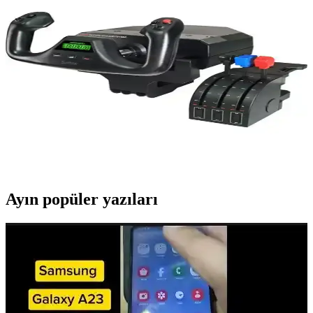
Apple Vision Pro, X-Plane 12 ile uçuş simülasyonunda gelişmiş
grafik ve kontrol entegrasyonu sağlıyor. NVIDIA CloudXR
desteğiyle kablosuz oyun akışı mümkün ancak yüksek maliyet ve
bulut tabanlı işlem sınırlamaları bulunuyor.
Logitech G PC PRO Flight Yoke Sistemi ile Gerçekçi
Uçuş Deneyimi ve Profesyonel Kontrol
Logitech G PC PRO Flight Yoke Sistemi, yüksek hassasiyet ve
dayanıklılığıyla profesyonel ve hobi amaçlı uçuş simülatörleri için
ideal, modüler tasarımıyla özelleştirilebilir uçuş deneyimi sağlar.
Ayın popüler yazıları