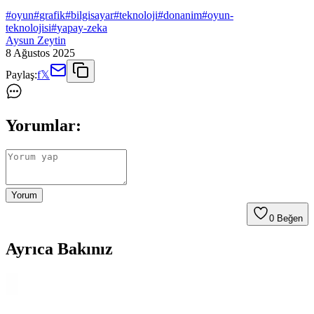
#
oyun
#
grafik
#
bilgisayar
#
teknoloji
#
donanim
#
oyun-
teknolojisi
#
yapay-zeka
Aysun Zeytin
8 Ağustos 2025
Paylaş:
f
𝕏
Yorumlar:
Yorum
0
Beğen
Ayrıca Bakınız
Alfais 5072 USB Harici Ses Kartı 7.1 Surround Ses
Desteği ve Dayanıklı Tasarım