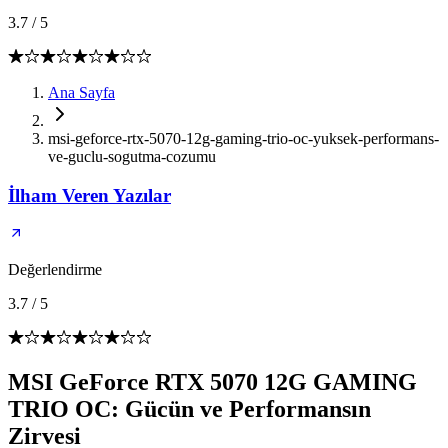
3.7
/
5
Ana Sayfa
msi-geforce-rtx-5070-12g-gaming-trio-oc-yuksek-performans-
ve-guclu-sogutma-cozumu
İlham Veren Yazılar
Değerlendirme
3.7
/
5
MSI GeForce RTX 5070 12G GAMING
TRIO OC: Gücün ve Performansın
Zirvesi