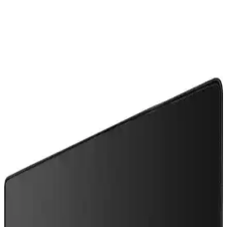
Alfais 5072, USB bağlantılı, 7.1 surround ses çıkışı sağlayan, hafif
ve dayanıklı tasarımıyla öne çıkan harici ses kartıdır. Tak ve çalıştır
özelliğiyle kolay kullanım sunar.
Ayaneo Next 2: Yüksek Performanslı Taşınabilir
Oyun Cihazı ve Piyasa Tartışmaları
Ayaneo Next 2, RTX 4070 grafik kartı ve 128 GB RAM ile yüksek
performans sunarken, 4.200 dolarlık fiyatı ve 1.424 gram ağırlığıyla
taşınabilirlik ve maliyet açısından tartışma yaratıyor.
AMD Athlon ve PC İşlemcilerinde Gigahertz
Çağının Başlangıcı: 2000 Yılı Teknoloji Dönüm
Noktası
2000 yılında AMD Athlon, 1 GHz hızını aşarak Intel'e karşı
performans avantajı sağladı. Overclocking ve teknolojik gelişmelerle
işlemci dünyasında yeni bir çağ başladı.
NVIDIA N1X ve Windows on ARM Oyun Dizüstü
Bilgisayarlarında Donanım ve Yazılım Uyumu
NVIDIA'nın ARM tabanlı N1X işlemcisi, Windows on ARM oyun