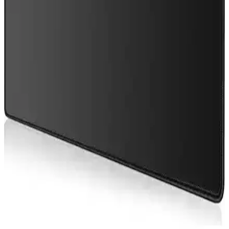
NVIDIA'nın ARM tabanlı N1X işlemcisi, Windows on ARM oyun
dizüstü bilgisayarlarında enerji verimliliği ve performans vaat ediyor.
Ancak yazılım uyumluluğu ve sürücü desteği halen önemli zorluklar
oluşturuyor.
Apple ve Mac Oyun Ekosisteminin Geleceği: GDC
2024'te Tanıtılan Yenilikler ve Zorluklar
Apple, GDC 2024'te Mac oyunlarını desteklemek için donanım ve
yazılım alanında önemli adımlar attı. Ancak Vulkan desteği ve geçiş
katmanları gibi eksiklikler, Mac oyun ekosisteminin gelişimini
sınırlıyor.
Juo GT RGB Gaming Notebook Soğutucu Yüksek
Performans ve Estetik Özellikler
Juo GT RGB Gaming Notebook Soğutucu, yüksek performanslı
fanlar, estetik RGB LED ışıklar ve ergonomik tasarımıyla
bilgisayarlarınızın aşırı ısınmasını engeller, sistem stabilitesini artırır.
Intel Arc B70 32GB GDDR6: Profesyonel Kullanım
ve Oyun Performansının Değerlendirilmesi