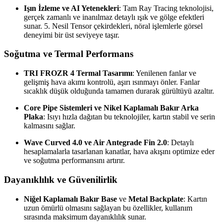
Işın İzleme ve AI Yetenekleri
: Tam Ray Tracing teknolojisi,
gerçek zamanlı ve inanılmaz detaylı ışık ve gölge efektleri
sunar. 5. Nesil Tensor çekirdekleri, nöral işlemlerle görsel
deneyimi bir üst seviyeye taşır.
Soğutma ve Termal Performans
TRI FROZR 4 Termal Tasarımı
: Yenilenen fanlar ve
gelişmiş hava akımı kontrolü, aşırı ısınmayı önler. Fanlar
sıcaklık düşük olduğunda tamamen durarak gürültüyü azaltır.
Core Pipe Sistemleri ve Nikel Kaplamalı Bakır Arka
Plaka
: Isıyı hızla dağıtan bu teknolojiler, kartın stabil ve serin
kalmasını sağlar.
Wave Curved 4.0 ve Air Antegrade Fin 2.0
: Detaylı
hesaplamalarla tasarlanan kanatlar, hava akışını optimize eder
ve soğutma performansını artırır.
Dayanıklılık ve Güvenilirlik
Niğel Kaplamalı Bakır Base
ve
Metal Backplate
: Kartın
uzun ömürlü olmasını sağlayan bu özellikler, kullanım
sırasında maksimum dayanıklılık sunar.