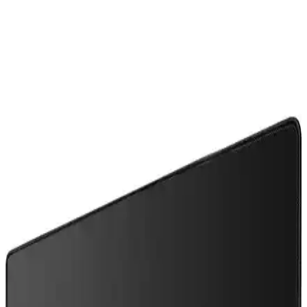
Alfais 5072, USB bağlantılı, 7.1 surround ses çıkışı sağlayan, hafif
ve dayanıklı tasarımıyla öne çıkan harici ses kartıdır. Tak ve çalıştır
özelliğiyle kolay kullanım sunar.
Ayaneo Next 2: Yüksek Performanslı Taşınabilir
Oyun Cihazı ve Piyasa Tartışmaları
Ayaneo Next 2, RTX 4070 grafik kartı ve 128 GB RAM ile yüksek
performans sunarken, 4.200 dolarlık fiyatı ve 1.424 gram ağırlığıyla
taşınabilirlik ve maliyet açısından tartışma yaratıyor.
AMD Athlon ve PC İşlemcilerinde Gigahertz
Çağının Başlangıcı: 2000 Yılı Teknoloji Dönüm
Noktası
2000 yılında AMD Athlon, 1 GHz hızını aşarak Intel'e karşı
performans avantajı sağladı. Overclocking ve teknolojik gelişmelerle
işlemci dünyasında yeni bir çağ başladı.
NVIDIA N1X ve Windows on ARM Oyun Dizüstü
Bilgisayarlarında Donanım ve Yazılım Uyumu