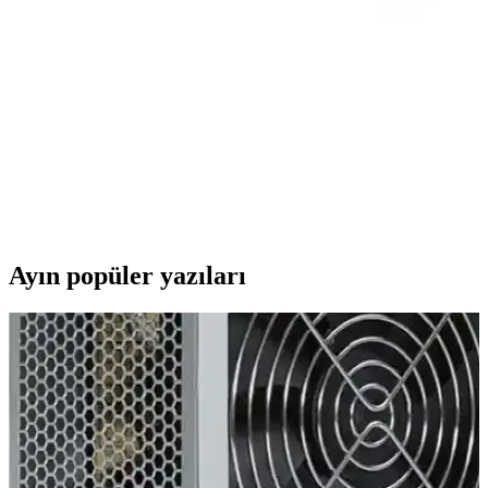
Intel Arc B70, 32GB GDDR6 belleği ve profesyonel odaklı
tasarımıyla yapay zeka ve kurumsal uygulamalarda avantaj
sağlarken, oyun performansı ve fiyat dengesi açısından farklı bir
konumda yer alıyor.
İstanbul Teknoloji 70x40 cm Dikişli Kaydırmaz
Taban Speed Yüzey Mousepad İnceleme
İstanbul Teknoloji'nin 70x40 cm büyüklüğündeki kaydırmaz tabanlı
mousepad, dayanıklı yapısı ve şık tasarımıyla kullanıcıların
ihtiyaçlarını karşılar, stabilite ve konfor sağlar.
Ayın popüler yazıları