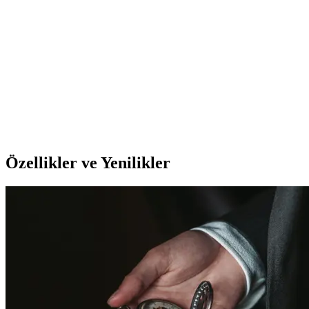
tasarımıyla yapay zeka ve kurumsal uygulamalarda avantaj
sağlarken, oyun performansı ve fiyat dengesi açısından farklı bir
konumda yer alıyor.
İstanbul Teknoloji 70x40 cm Dikişli Kaydırmaz
Taban Speed Yüzey Mousepad İnceleme
İstanbul Teknoloji'nin 70x40 cm büyüklüğündeki kaydırmaz tabanlı
mousepad, dayanıklı yapısı ve şık tasarımıyla kullanıcıların
ihtiyaçlarını karşılar, stabilite ve konfor sağlar.
Özellikler ve Yenilikler