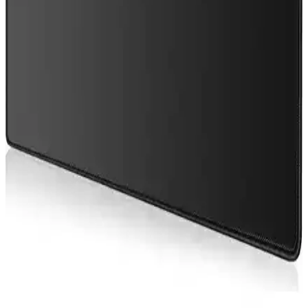
dizüstü bilgisayarlarında enerji verimliliği ve performans vaat ediyor.
Ancak yazılım uyumluluğu ve sürücü desteği halen önemli zorluklar
oluşturuyor.
Apple ve Mac Oyun Ekosisteminin Geleceği: GDC
2024'te Tanıtılan Yenilikler ve Zorluklar
Apple, GDC 2024'te Mac oyunlarını desteklemek için donanım ve
yazılım alanında önemli adımlar attı. Ancak Vulkan desteği ve geçiş
katmanları gibi eksiklikler, Mac oyun ekosisteminin gelişimini
sınırlıyor.
Juo GT RGB Gaming Notebook Soğutucu Yüksek
Performans ve Estetik Özellikler
Juo GT RGB Gaming Notebook Soğutucu, yüksek performanslı
fanlar, estetik RGB LED ışıklar ve ergonomik tasarımıyla
bilgisayarlarınızın aşırı ısınmasını engeller, sistem stabilitesini artırır.
Intel Arc B70 32GB GDDR6: Profesyonel Kullanım
ve Oyun Performansının Değerlendirilmesi
Intel Arc B70, 32GB GDDR6 belleği ve profesyonel odaklı