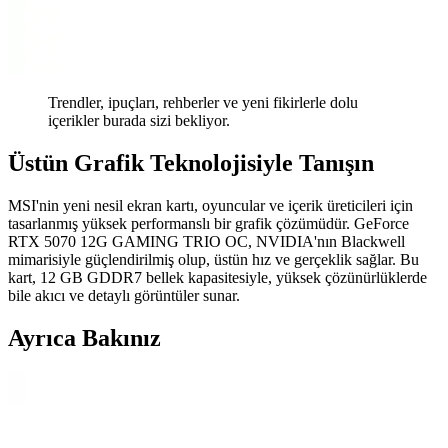
Trendler, ipuçları, rehberler ve yeni fikirlerle dolu
içerikler burada sizi bekliyor.
Üstün Grafik Teknolojisiyle Tanışın
MSI'nin yeni nesil ekran kartı, oyuncular ve içerik üreticileri için
tasarlanmış yüksek performanslı bir grafik çözümüdür. GeForce
RTX 5070 12G GAMING TRIO OC, NVIDIA'nın Blackwell
mimarisiyle güçlendirilmiş olup, üstün hız ve gerçeklik sağlar. Bu
kart, 12 GB GDDR7 bellek kapasitesiyle, yüksek çözünürlüklerde
bile akıcı ve detaylı görüntüler sunar.
Ayrıca Bakınız
Alfais 5072 USB Harici Ses Kartı 7.1 Surround Ses
Desteği ve Dayanıklı Tasarım