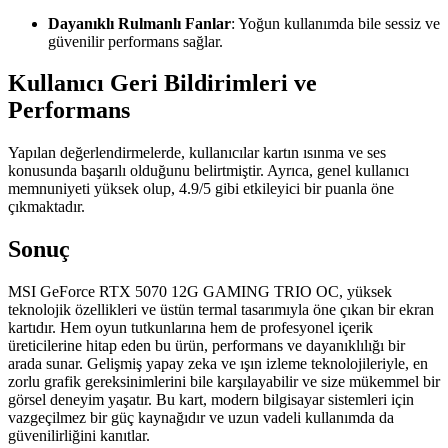
Dayanıklı Rulmanlı Fanlar
: Yoğun kullanımda bile sessiz ve
güvenilir performans sağlar.
Kullanıcı Geri Bildirimleri ve
Performans
Yapılan değerlendirmelerde, kullanıcılar kartın ısınma ve ses
konusunda başarılı olduğunu belirtmiştir. Ayrıca, genel kullanıcı
memnuniyeti yüksek olup, 4.9/5 gibi etkileyici bir puanla öne
çıkmaktadır.
Sonuç
MSI GeForce RTX 5070 12G GAMING TRIO OC, yüksek
teknolojik özellikleri ve üstün termal tasarımıyla öne çıkan bir ekran
kartıdır. Hem oyun tutkunlarına hem de profesyonel içerik
üreticilerine hitap eden bu ürün, performans ve dayanıklılığı bir
arada sunar. Gelişmiş yapay zeka ve ışın izleme teknolojileriyle, en
zorlu grafik gereksinimlerini bile karşılayabilir ve size mükemmel bir
görsel deneyim yaşatır. Bu kart, modern bilgisayar sistemleri için
vazgeçilmez bir güç kaynağıdır ve uzun vadeli kullanımda da
güvenilirliğini kanıtlar.