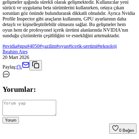
gelişmeler ışığında sürekli olarak gelişmektedir. Kullanıcılar yeni
sürücü ve uygulama beta sürümlerini kullanırken, ortaya çıkan
sorunları göz önünde bulundurarak dikkatli olmalıdır. Ayrıca Nvidia
Profile Inspector gibi araçların kullanımı, GPU ayarlarının daha
detaylı ve kişiselleştirilebilir olmasını sağlar. Bu gelişmeler hem
oyun hem de profesyonel içerik üretimi alanlarında NVIDIA'nın
sunduğu çözümlerin çeşitliliğini ve esnekliğini artırmaktadır.
#
nvidia
#
gpu
#
4050
#
yazilim
#
oyun
#
icerik-uretimi
#
teknoloji
İbrahim Ateş
20 Mart 2026
Paylaş:
f
𝕏
Yorumlar:
Yorum
0
Beğen