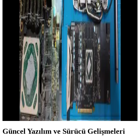
NVIDIA'nın yeni 4050 serisi ve güncel yazılım gelişmeleri, oyun ve
içerik üretiminde yüksek performans ve verimlilik sunuyor.
Güncellemeler ve araçlar, kullanıcıların deneyimini iyileştiriyor.
Dizüstü Bilgisayarlarda Grafik Performansı ve
Güncel Trendler Analizi
Dizüstü bilgisayarlarda grafik performansı, oyun, tasarım ve video
düzenleme gibi yüksek grafik gücü gerektiren işlemler için kritik.
Güncel GPU teknolojileri ve trendler, kullanıcıların seçiminde
önemli rol oynuyor.
NVIDIA Ekran Kartlarının Güncel Modelleri ve
Performans Analizi 2026
2026'nın en yeni NVIDIA ekran kartları RTX 5080 ve RTX 5090,
yüksek performans ve gelişmiş özellikleriyle öne çıkıyor. Güncel
modeller, yüksek çözünürlük ve detay seviyelerinde üstün deneyim
sunarken, teknik sorunlara pratik çözümler de içeriyor.
Güncel Yazılım ve Sürücü Gelişmeleri