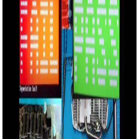
RTX 5070 ile farklılık gösteriyor. Bu analizde detaylar inceleniyor.
NVIDIA Ekran Kartları 2026 Güncel Modeller ve
Performans Değerlendirmeleri
NVIDIA'nın 2026 yılı güncel ekran kartları arasında RTX 5080 ve
RTX 4080 SUPER öne çıkar. Bu modeller yüksek çözünürlük ve
detay seviyesinde oyun ile grafik tasarım ihtiyaçlarına uygun
performans sunar.
Güvenilir ve Popüler Ekran Kartı Markaları: Seçim
Rehberi ve En Güncel Modeller
Ekran kartları seçiminde güvenilir markalar ve performans kriterleri
hakkında detaylı bilgi, en güncel modeller ve alışveriş ipuçlarıyla
bilgisayarınızın grafik performansını yükseltin.
NVIDIA 4050 Serisi ve Güncel GPU Teknolojileri
Hakkında Detaylı Bilgi
NVIDIA'nın yeni 4050 serisi ve güncel yazılım gelişmeleri, oyun ve
içerik üretiminde yüksek performans ve verimlilik sunuyor.
Güncellemeler ve araçlar, kullanıcıların deneyimini iyileştiriyor.