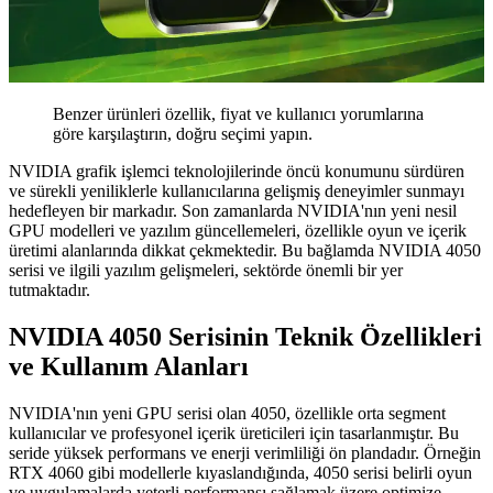
Benzer ürünleri özellik, fiyat ve kullanıcı yorumlarına
göre karşılaştırın, doğru seçimi yapın.
NVIDIA grafik işlemci teknolojilerinde öncü konumunu sürdüren
ve sürekli yeniliklerle kullanıcılarına gelişmiş deneyimler sunmayı
hedefleyen bir markadır. Son zamanlarda NVIDIA'nın yeni nesil
GPU modelleri ve yazılım güncellemeleri, özellikle oyun ve içerik
üretimi alanlarında dikkat çekmektedir. Bu bağlamda NVIDIA 4050
serisi ve ilgili yazılım gelişmeleri, sektörde önemli bir yer
tutmaktadır.
NVIDIA 4050 Serisinin Teknik Özellikleri
ve Kullanım Alanları
NVIDIA'nın yeni GPU serisi olan 4050, özellikle orta segment
kullanıcılar ve profesyonel içerik üreticileri için tasarlanmıştır. Bu
seride yüksek performans ve enerji verimliliği ön plandadır. Örneğin
RTX 4060 gibi modellerle kıyaslandığında, 4050 serisi belirli oyun
ve uygulamalarda yeterli performansı sağlamak üzere optimize