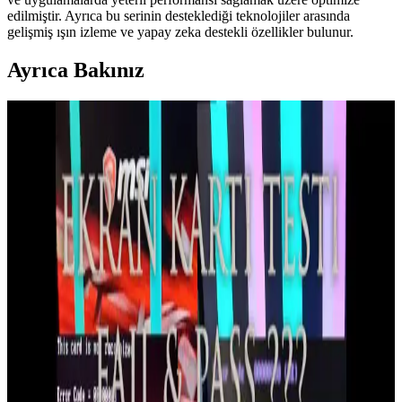
edilmiştir. Ayrıca bu serinin desteklediği teknolojiler arasında
gelişmiş ışın izleme ve yapay zeka destekli özellikler bulunur.
Ayrıca Bakınız
Nvidia'nın RTX Ekran Kartlarında Voltaj Düşürme
Güncellemesi ve Performans Etkileri
Nvidia, RTX serisi ekran kartlarında 16 pin güç konektörlerinin aşırı
ısınmasını önlemek için voltajı düşürdü. Bu güncelleme güç
tüketimini azaltırken performans ve kararlılık sorunlarına yol açtı.
NVIDIA N1X ve Windows on ARM Oyun Dizüstü
Bilgisayarlarında Donanım ve Yazılım Uyumu
NVIDIA'nın ARM tabanlı N1X işlemcisi, Windows on ARM oyun
dizüstü bilgisayarlarında enerji verimliliği ve performans vaat ediyor.
Ancak yazılım uyumluluğu ve sürücü desteği halen önemli zorluklar
oluşturuyor.
Apple M5 Pro ve M5 Max GPU Performans Analizi