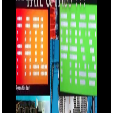
ve Nvidia RTX 5070 Karşılaştırması
Apple M5 Pro ve M5 Max çipleri, yüksek performans ve enerji
verimliliği sağlarken, yazılım uyumluluğu ve fiyat açısından Nvidia
RTX 5070 ile farklılık gösteriyor. Bu analizde detaylar inceleniyor.
NVIDIA Ekran Kartları 2026 Güncel Modeller ve
Performans Değerlendirmeleri
NVIDIA'nın 2026 yılı güncel ekran kartları arasında RTX 5080 ve
RTX 4080 SUPER öne çıkar. Bu modeller yüksek çözünürlük ve
detay seviyesinde oyun ile grafik tasarım ihtiyaçlarına uygun
performans sunar.
Güvenilir ve Popüler Ekran Kartı Markaları: Seçim
Rehberi ve En Güncel Modeller
Ekran kartları seçiminde güvenilir markalar ve performans kriterleri
hakkında detaylı bilgi, en güncel modeller ve alışveriş ipuçlarıyla
bilgisayarınızın grafik performansını yükseltin.
NVIDIA 4050 Serisi ve Güncel GPU Teknolojileri
Hakkında Detaylı Bilgi