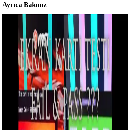
Ayrıca Bakınız
Nvidia'nın RTX Ekran Kartlarında Voltaj Düşürme
Güncellemesi ve Performans Etkileri
Nvidia, RTX serisi ekran kartlarında 16 pin güç konektörlerinin aşırı
ısınmasını önlemek için voltajı düşürdü. Bu güncelleme güç
tüketimini azaltırken performans ve kararlılık sorunlarına yol açtı.
NVIDIA N1X ve Windows on ARM Oyun Dizüstü
Bilgisayarlarında Donanım ve Yazılım Uyumu
NVIDIA'nın ARM tabanlı N1X işlemcisi, Windows on ARM oyun
dizüstü bilgisayarlarında enerji verimliliği ve performans vaat ediyor.
Ancak yazılım uyumluluğu ve sürücü desteği halen önemli zorluklar
oluşturuyor.
Apple M5 Pro ve M5 Max GPU Performans Analizi
ve Nvidia RTX 5070 Karşılaştırması
Apple M5 Pro ve M5 Max çipleri, yüksek performans ve enerji
verimliliği sağlarken, yazılım uyumluluğu ve fiyat açısından Nvidia