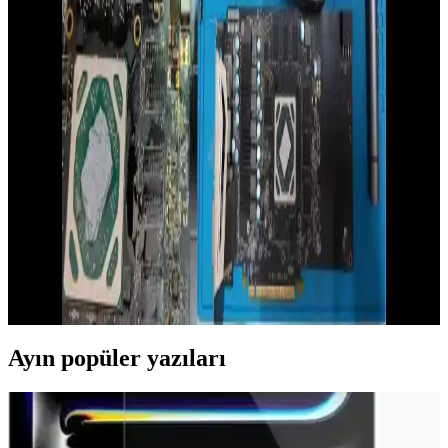
Dizüstü Bilgisayarlarda Grafik Performansı ve
Güncel Trendler Analizi
Dizüstü bilgisayarlarda grafik performansı, oyun, tasarım ve video
düzenleme gibi yüksek grafik gücü gerektiren işlemler için kritik.
Güncel GPU teknolojileri ve trendler, kullanıcıların seçiminde
önemli rol oynuyor.
NVIDIA Ekran Kartlarının Güncel Modelleri ve
Performans Analizi 2026
2026'nın en yeni NVIDIA ekran kartları RTX 5080 ve RTX 5090,
yüksek performans ve gelişmiş özellikleriyle öne çıkıyor. Güncel
modeller, yüksek çözünürlük ve detay seviyelerinde üstün deneyim
sunarken, teknik sorunlara pratik çözümler de içeriyor.
Ayın popüler yazıları