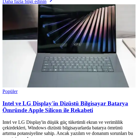
Daha fazla bilgi edinin
Popüler
Intel ve LG Display'in Dizüstü Bilgisayar Batarya
Ömründe Apple Silicon ile Rekabeti
Intel ve LG Display'in düşük güç tüketimli ekran ve verimlilik
çekirdekleri, Windows dizüstü bilgisayarlarda batarya ömrünü
artırma potansiyeline sahip. Ancak yazılım ve donanım sorunları bu