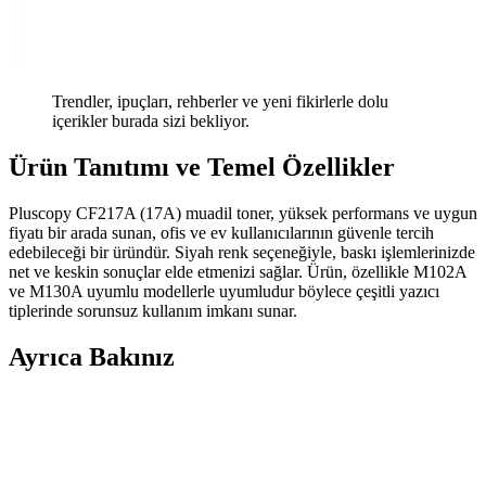
Trendler, ipuçları, rehberler ve yeni fikirlerle dolu
içerikler burada sizi bekliyor.
Ürün Tanıtımı ve Temel Özellikler
Pluscopy CF217A (17A) muadil toner, yüksek performans ve uygun
fiyatı bir arada sunan, ofis ve ev kullanıcılarının güvenle tercih
edebileceği bir üründür. Siyah renk seçeneğiyle, baskı işlemlerinizde
net ve keskin sonuçlar elde etmenizi sağlar. Ürün, özellikle M102A
ve M130A uyumlu modellerle uyumludur böylece çeşitli yazıcı
tiplerinde sorunsuz kullanım imkanı sunar.
Ayrıca Bakınız
Samsung M2070FW Toner Kartuşu: Yazıcı
Performansını ve Baskı Kalitesini Artırma