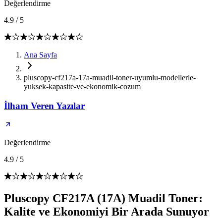
Değerlendirme
4.9
/
5
Ana Sayfa
pluscopy-cf217a-17a-muadil-toner-uyumlu-modellerle-
yuksek-kapasite-ve-ekonomik-cozum
İlham Veren Yazılar
Değerlendirme
4.9
/
5
Pluscopy CF217A (17A) Muadil Toner:
Kalite ve Ekonomiyi Bir Arada Sunuyor