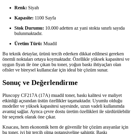
Renk:
Siyah
Kapasite:
1100 Sayfa
Stok Durumu:
10.000 adetten az yani stokta sınırlı sayıda
bulunmaktadır.
Üretim Türü:
Muadil
Bu teknik detaylar, ürünü tercih ederken dikkat edilmesi gereken
önemli noktaları ortaya koymaktadır. Özellikle yüksek kapasitesi ve
uygun fiyatı ile öne çıkan bu toner, yoğun baskı ihtiyaçları olan
ofisler ve bireysel kullanıcılar için ideal bir çözüm sunar.
Sonuç ve Değerlendirme
Pluscopy CF217A (17A) muadil toner, baskı kalitesi ve maliyet
etkinliği açısından üstün özellikler taşımaktadır. Uyumlu olduğu
modeller ve yüksek kapasitesi sayesinde, uzun vadeli kullanımda
avantaj sağlar. Ayrıca çevre dostu üretim özellikleri ile sürdürülebilir
bir seçenek olarak öne çıkar.
Kısacası, hem ekonomik hem de güvenilir bir çözüm arayanlar için
bu toner, iyi bir tercih olma potansiyeline sahiptir. Baskı