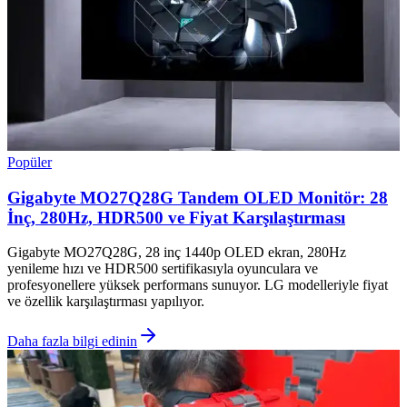
Popüler
Gigabyte MO27Q28G Tandem OLED Monitör: 28
İnç, 280Hz, HDR500 ve Fiyat Karşılaştırması
Gigabyte MO27Q28G, 28 inç 1440p OLED ekran, 280Hz
yenileme hızı ve HDR500 sertifikasıyla oyunculara ve
profesyonellere yüksek performans sunuyor. LG modelleriyle fiyat
ve özellik karşılaştırması yapılıyor.
Daha fazla bilgi edinin