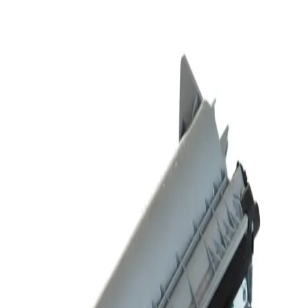
Samsung M2070FW için orijinal MLT-D111S toner kartuşları,
yüksek baskı kalitesi ve uyumluluk sunar. Toner değişimi, tasarruf
ve çevre dostu özelliklerle yazıcınızın performansını en üst düzeye
çıkarın.
Nanoprint Toner Teknolojisi: Yüksek Kalite ve
Enerji Tasarrufu Sağlayan Yenilik
Nanoprint toner, nanoteknoloji ile geliştirilmiş küçük parçacıkları
sayesinde yüksek baskı kalitesi, enerji tasarrufu ve çevre dostu
özellikler sunar. Yazıcı teknolojisinde yeni bir dönemin kapılarını
aralıyor.
Pantum Yazıcı Kurulumu, Kullanımı ve Bakımı:
Adım Adım Kapsamlı Rehber
Pantum yazıcıların kurulumu, kullanımı, baskı işlemleri ve bakım
ipuçları hakkında adım adım rehber. Yazıcı performansını artırmak
ve sorunları çözmek için kolay yöntemler sunar.
Pluscopy Tam Dolu Toner: Yüksek Kapasiteli ve
Ekonomik Yazıcı Toneri Seçenekleri
Pluscopy tam dolu toner, yüksek baskı kapasitesi ve net baskı