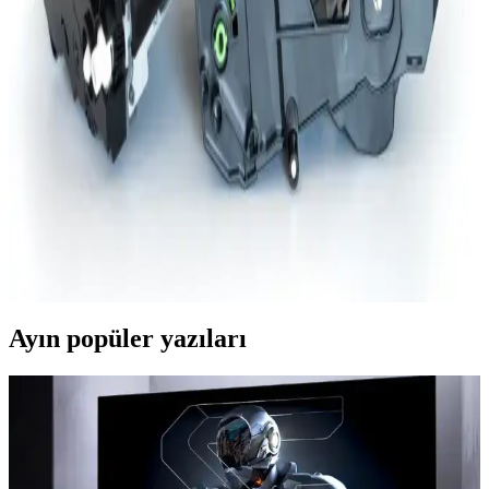
HP21 Toner Kartuşu: Uygun Fiyatlı ve Kaliteli
Yazıcı Performansının Anahtarı
HP21 toner kartuşu, uygun fiyatı ve yüksek baskı kalitesiyle HP
LaserJet yazıcılar için ideal bir çözüm sunar. Ekonomik, çevre dostu
ve kolay kullanımlı bu kartuş, yazıcı performansınızı artırır.
Toner Drum Nedir? Yazıcı Performansını Etkileyen
Temel Parça Hakkında Bilgi
Toner drum, lazer yazıcılarda baskının net ve kaliteli olmasını
sağlayan kritik bir parçadır. Yapısı, çeşitleri, bakımı ve değişimi ile
yazıcı performansını doğrudan etkiler. Bu rehberde toner drum
hakkında detaylı bilgiler sunulmaktadır.
Ayın popüler yazıları