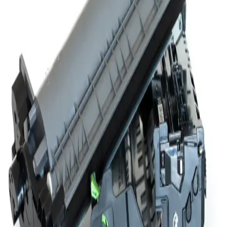
Pluscopy Tam Dolu Toner: Yüksek Kapasiteli ve
Ekonomik Yazıcı Toneri Seçenekleri
Pluscopy tam dolu toner, yüksek baskı kapasitesi ve net baskı
kalitesi sunar. Çevre dostu malzemelerle üretilen bu ekonomik toner,
çeşitli yazıcı modelleriyle uyumludur ve uzun ömürlü kullanım
sağlar.
Samsung C410W Toner Kartuşu: Yüksek Kaliteli
Renkli Baskı ve Performans Artışı
Samsung C410W toner kartuşu, CLP-410 ve CLX-4195 gibi
modellerle uyumlu, yüksek baskı kalitesi ve dayanıklılık sunar.
Kolay montajıyla yazıcınızın performansını artırır ve çevre dostu
geri dönüşüm imkanları sağlar.
Lazer Yazıcı Avantajları: Hız, Kalite ve Ekonomik
Baskıda Üstün Teknoloji
Lazer yazıcılar, yüksek baskı hızı, üstün baskı kalitesi ve ekonomik
toner kullanımıyla ofis ve ev kullanıcıları için ideal baskı çözümleri
sunar. Uzun ömürlü toner ve düşük bakım gereksinimi öne çıkar.