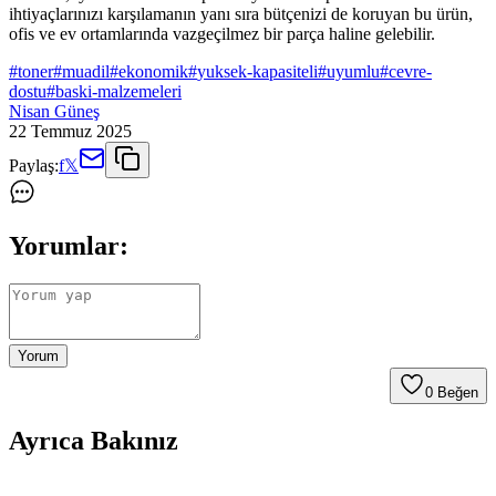
ihtiyaçlarınızı karşılamanın yanı sıra bütçenizi de koruyan bu ürün,
ofis ve ev ortamlarında vazgeçilmez bir parça haline gelebilir.
#
toner
#
muadil
#
ekonomik
#
yuksek-kapasiteli
#
uyumlu
#
cevre-
dostu
#
baski-malzemeleri
Nisan Güneş
22 Temmuz 2025
Paylaş:
f
𝕏
Yorumlar:
Yorum
0
Beğen
Ayrıca Bakınız