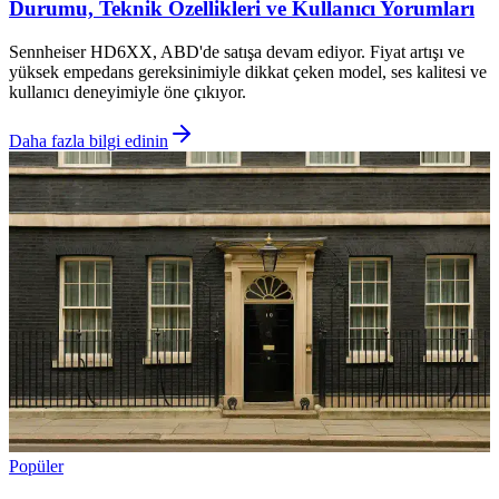
Durumu, Teknik Özellikleri ve Kullanıcı Yorumları
Sennheiser HD6XX, ABD'de satışa devam ediyor. Fiyat artışı ve
yüksek empedans gereksinimiyle dikkat çeken model, ses kalitesi ve
kullanıcı deneyimiyle öne çıkıyor.
Daha fazla bilgi edinin
Popüler