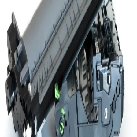
kalitesi sunar. Çevre dostu malzemelerle üretilen bu ekonomik toner,
çeşitli yazıcı modelleriyle uyumludur ve uzun ömürlü kullanım
sağlar.
Samsung C410W Toner Kartuşu: Yüksek Kaliteli
Renkli Baskı ve Performans Artışı
Samsung C410W toner kartuşu, CLP-410 ve CLX-4195 gibi
modellerle uyumlu, yüksek baskı kalitesi ve dayanıklılık sunar.
Kolay montajıyla yazıcınızın performansını artırır ve çevre dostu
geri dönüşüm imkanları sağlar.
Lazer Yazıcı Avantajları: Hız, Kalite ve Ekonomik
Baskıda Üstün Teknoloji
Lazer yazıcılar, yüksek baskı hızı, üstün baskı kalitesi ve ekonomik
toner kullanımıyla ofis ve ev kullanıcıları için ideal baskı çözümleri
sunar. Uzun ömürlü toner ve düşük bakım gereksinimi öne çıkar.
HP21 Toner Kartuşu: Uygun Fiyatlı ve Kaliteli
Yazıcı Performansının Anahtarı
HP21 toner kartuşu, uygun fiyatı ve yüksek baskı kalitesiyle HP