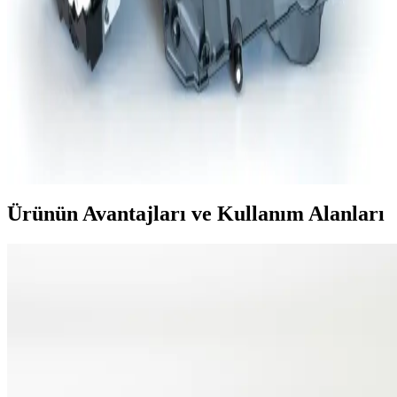
LaserJet yazıcılar için ideal bir çözüm sunar. Ekonomik, çevre dostu
ve kolay kullanımlı bu kartuş, yazıcı performansınızı artırır.
Toner Drum Nedir? Yazıcı Performansını Etkileyen
Temel Parça Hakkında Bilgi
Toner drum, lazer yazıcılarda baskının net ve kaliteli olmasını
sağlayan kritik bir parçadır. Yapısı, çeşitleri, bakımı ve değişimi ile
yazıcı performansını doğrudan etkiler. Bu rehberde toner drum
hakkında detaylı bilgiler sunulmaktadır.
Ürünün Avantajları ve Kullanım Alanları