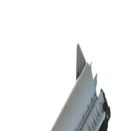
Samsung M2070FW Toner Kartuşu: Yazıcı
Performansını ve Baskı Kalitesini Artırma
Samsung M2070FW için orijinal MLT-D111S toner kartuşları,
yüksek baskı kalitesi ve uyumluluk sunar. Toner değişimi, tasarruf
ve çevre dostu özelliklerle yazıcınızın performansını en üst düzeye
çıkarın.
Nanoprint Toner Teknolojisi: Yüksek Kalite ve
Enerji Tasarrufu Sağlayan Yenilik
Nanoprint toner, nanoteknoloji ile geliştirilmiş küçük parçacıkları
sayesinde yüksek baskı kalitesi, enerji tasarrufu ve çevre dostu
özellikler sunar. Yazıcı teknolojisinde yeni bir dönemin kapılarını
aralıyor.
Pantum Yazıcı Kurulumu, Kullanımı ve Bakımı:
Adım Adım Kapsamlı Rehber
Pantum yazıcıların kurulumu, kullanımı, baskı işlemleri ve bakım
ipuçları hakkında adım adım rehber. Yazıcı performansını artırmak
ve sorunları çözmek için kolay yöntemler sunar.