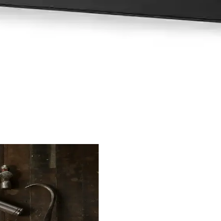
rmans ve Estetik Özellikler
tik RGB LED ışıklar ve ergonomik tasarımıyla bilgisayarlarınızın aşırı 
 Oyun Performansının Değerlendirilmesi
 yapay zeka ve kurumsal uygulamalarda avantaj sağlarken, oyun perform
an Speed Yüzey Mousepad İnceleme
ad, dayanıklı yapısı ve şık tasarımıyla kullanıcıların ihtiyaçlarını kar