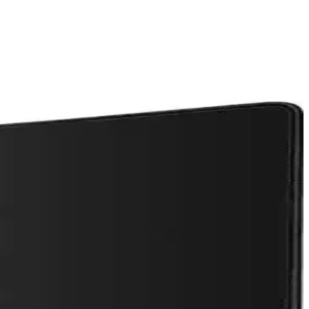
iğiyle kolay kullanım sunar.
lirlik ve maliyet açısından tartışma yaratıyor.
yasında yeni bir çağ başladı.
ak yazılım uyumluluğu ve sürücü desteği halen önemli zorluklar
rı gibi eksiklikler, Mac oyun ekosisteminin gelişimini sınırlıyor.