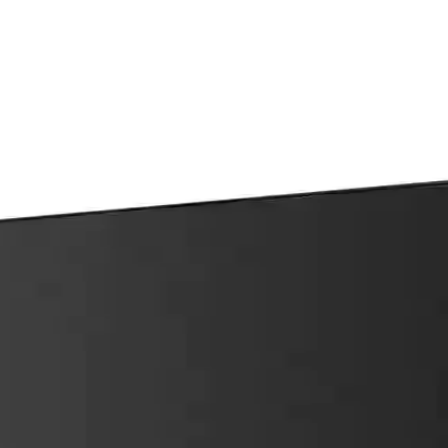
esteği ve Dayanıklı Tasarım
dayanıklı tasarımıyla öne çıkan harici ses kartıdır. Tak ve çalıştır özell
 Cihazı ve Piyasa Tartışmaları
mans sunarken, 4.200 dolarlık fiyatı ve 1.424 gram ağırlığıyla taşınabi
Başlangıcı: 2000 Yılı Teknoloji Dönüm Noktası
 avantajı sağladı. Overclocking ve teknolojik gelişmelerle işlemci dün
isayarlarında Donanım ve Yazılım Uyumu
bilgisayarlarında enerji verimliliği ve performans vaat ediyor. Anc
te Tanıtılan Yenilikler ve Zorluklar
m alanında önemli adımlar attı. Ancak Vulkan desteği ve geçiş katmanla