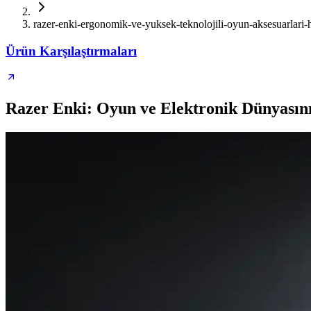
razer-enki-ergonomik-ve-yuksek-teknolojili-oyun-aksesuarlari-h
Ürün Karşılaştırmaları
Razer Enki: Oyun ve Elektronik Dünyasını