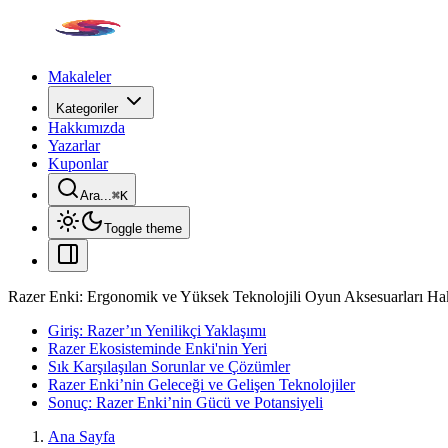
Makaleler
Kategoriler
Hakkımızda
Yazarlar
Kuponlar
Ara...
⌘
K
Toggle theme
Razer Enki: Ergonomik ve Yüksek Teknolojili Oyun Aksesuarları Hak
Giriş: Razer’ın Yenilikçi Yaklaşımı
Razer Ekosisteminde Enki'nin Yeri
Sık Karşılaşılan Sorunlar ve Çözümler
Razer Enki’nin Geleceği ve Gelişen Teknolojiler
Sonuç: Razer Enki’nin Gücü ve Potansiyeli
Ana Sayfa