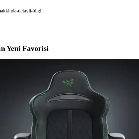
akkinda-detayli-bilgi
n Yeni Favorisi