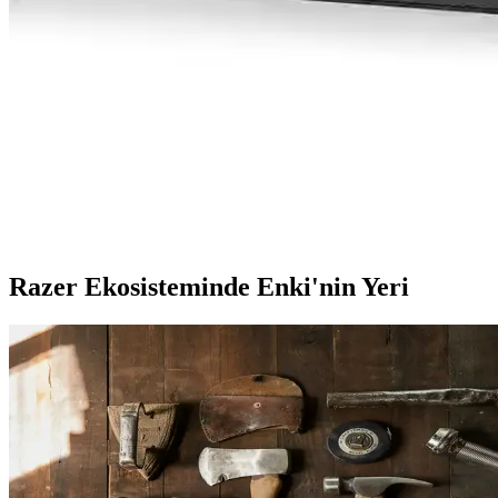
Juo GT RGB Gaming Notebook Soğutucu Yüksek Perfo
Juo GT RGB Gaming Notebook Soğutucu, yüksek performanslı fanlar, este
Intel Arc B70 32GB GDDR6: Profesyonel Kullanım ve
Intel Arc B70, 32GB GDDR6 belleği ve profesyonel odaklı tasarımıyla
İstanbul Teknoloji 70x40 cm Dikişli Kaydırmaz Tab
İstanbul Teknoloji'nin 70x40 cm büyüklüğündeki kaydırmaz tabanlı mousep
Razer Ekosisteminde Enki'nin Yeri