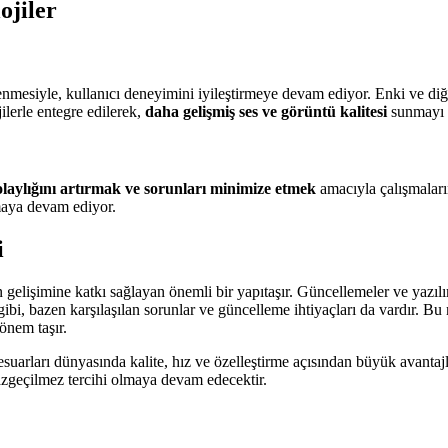
ojiler
llenmesiyle, kullanıcı deneyimini iyileştirmeye devam ediyor. Enki ve di
ilerle entegre edilerek,
daha gelişmiş ses ve görüntü kalitesi
sunmayı h
laylığını artırmak ve sorunları minimize etmek
amacıyla çalışmaları
aya devam ediyor.
i
gelişimine katkı sağlayan önemli bir yapıtaşır. Güncellemeler ve yazılı
n gibi, bazen karşılaşılan sorunlar ve güncelleme ihtiyaçları da vardır. B
önem taşır.
suarları dünyasında kalite, hız ve özelleştirme açısından büyük avantajl
vazgeçilmez tercihi olmaya devam edecektir.