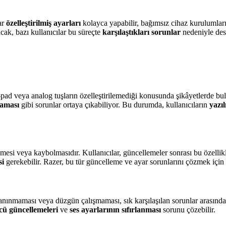
ar
özelleştirilmiş ayarları
kolayca yapabilir, bağımsız cihaz kurulumları 
ncak, bazı kullanıcılar bu süreçte
karşılaştıkları sorunlar
nedeniyle des
ad veya analog tuşların özelleştirilemediği konusunda şikâyetlerde bul
maması
gibi sorunlar ortaya çıkabiliyor. Bu durumda, kullanıcıların
yazı
emesi veya kaybolmasıdır. Kullanıcılar, güncellemeler sonrası bu özell
si
gerekebilir. Razer, bu tür güncelleme ve ayar sorunlarını çözmek için k
anınmaması veya düzgün çalışmaması, sık karşılaşılan sorunlar arasınd
cü güncellemeleri
ve
ses ayarlarının sıfırlanması
sorunu çözebilir.