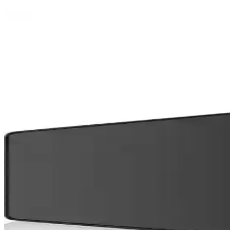
Alfais 5072 USB Harici Ses Kartı 7.1 Surround Ses D
Alfais 5072, USB bağlantılı, 7.1 surround ses çıkışı sağlayan, hafif ve 
Ayaneo Next 2: Yüksek Performanslı Taşınabilir Oyun
Ayaneo Next 2, RTX 4070 grafik kartı ve 128 GB RAM ile yüksek perfor
AMD Athlon ve PC İşlemcilerinde Gigahertz Çağının 
2000 yılında AMD Athlon, 1 GHz hızını aşarak Intel'e karşı performans
NVIDIA N1X ve Windows on ARM Oyun Dizüstü Bilg
NVIDIA'nın ARM tabanlı N1X işlemcisi, Windows on ARM oyun dizüstü 
oluşturuyor.
Apple ve Mac Oyun Ekosisteminin Geleceği: GDC 2024'
Apple, GDC 2024'te Mac oyunlarını desteklemek için donanım ve yazılı