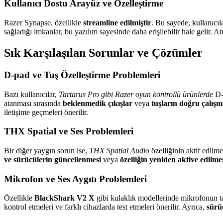
Kullanıcı Dostu Arayüz ve Özelleştirme
Razer Synapse, özellikle
streamline edilmiştir
. Bu sayede, kullanıcıl
sağladığı imkanlar, bu yazılım sayesinde daha erişilebilir hale gelir. A
Sık Karşılaşılan Sorunlar ve Çözümler
D-pad ve Tuş Özelleştirme Problemleri
Bazı kullanıcılar,
Tartarus Pro gibi Razer oyun kontrollü ürünlerde
D-p
atanması sırasında
beklenmedik çıkışlar
veya
tuşların doğru çalış
iletişime geçmeleri önerilir.
THX Spatial ve Ses Problemleri
Bir diğer yaygın sorun ise,
THX Spatial Audio
özelliğinin aktif edilm
ve sürücülerin güncellenmesi
veya
özelliğin yeniden aktive edilme
Mikrofon ve Ses Aygıtı Problemleri
Özellikle
BlackShark V2 X
gibi kulaklık modellerinde mikrofonun t
kontrol etmeleri ve farklı cihazlarda test etmeleri önerilir. Ayrıca,
sürü