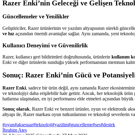
Razer Enki’nin Geleceği ve Gelişen Teknol
Güncellemeler ve Yenilikler
Geliştiriciler, Razer ürünlerinin ve yazılım altyapısının sürekli günce
ve hız
açısından önemli avantajlar sağlar. Aynı zamanda, yeni teknoloj
Kullanıcı Deneyimi ve Güvenilirlik
Razer, kullanıcı geri bildirimleri doğrultusunda, ürünlerin
kullanım ko
Enki ve diğer ürünlerin sunduğu yüksek performanstan memnun kalm
Sonuç: Razer Enki’nin Gücü ve Potansiyel
Razer Enki
, sadece bir ürün değil, aynı zamanda Razer ekosisteminin 
ve teknolojiyi daha erişilebilir hale getirir. Ancak, her teknolojik ürü
hatlarına ulaşmaları, en iyi performansı elde etmeleri açısından büyük 
Sonuç olarak
, Razer Enki ve benzeri ürünler, oyun ve elektronik akse
altyapı ile, Razer markası oyun tutkunlarının ve teknoloji severlerin 
#
oyun
#
aksesuar
#
teknoloji
#
yazilim
#
guncelleme
#
ses
#
destek
İbrahim Ateş