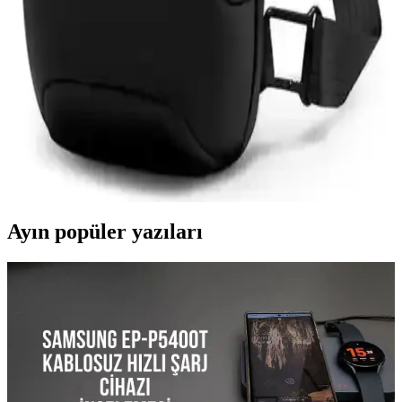
Asfal markasının Apple Watch uyumlu, çeşitli renk ve boyut
seçenekleriyle yüksek kaliteli kordonları, estetik ve dayanıklılık
sunarak kullanım konforu sağlar.
Mark Ryden Lexus MR-7510 USB Şarj Portlu
Omuz Çantası İnceleme ve Özellikleri
Lexus MR-7510, suya dayanıklı Oxford kumaş, USB şarj portu ve
düzenleyici cepleriyle günlük kullanımda pratik ve şık bir omuz
çantasıdır.
Ayın popüler yazıları