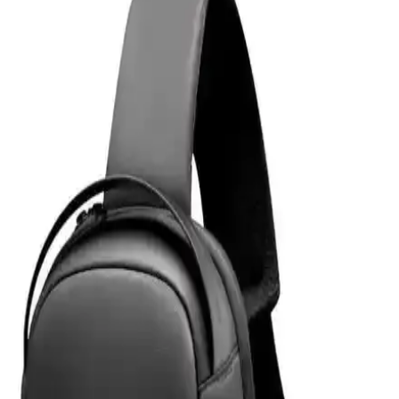
Temperli Cam Ekran Koruyucu Ürün Özellikleri ve
Avantajları
Microsonic temperli cam ekran koruyucu, Galaxy Tab S9 Plus
X810 modeline özel tasarımıyla yüksek dayanıklılık ve estetik sunar.
Çizilmelere karşı dirençli, kolay uygulanabilir ve kullanımı rahat bir
ürün.
Powerway 128 GB USB 3.0 Metal Mini Flash Bellek
İnceleme ve Kullanım Özellikleri
Powerway 128 GB USB 3.0 metal mini bellek, yüksek hız ve
dayanıklılık sunan taşınabilir depolama çözümüdür. Şık tasarımı ve
geniş kapasitesiyle büyük dosya transferlerinde avantaj sağlar.
Z-Mobile MacBook Air M2 ve M3 13.6 İnç Koruma
Seti Detaylı İnceleme ve Analiz
Z-Mobile'ın MacBook Air M2 ve M3 modelleriyle uyumlu 13.6 inç
koruma seti, şeffaf tasarımı ve dayanıklı malzemeleriyle cihazınızı
estetik ve güvenle korur, kullanıcı memnuniyetini artırır.
Eyfel Efs-2500 Güç Kaynağı: Temel Özellikler ve