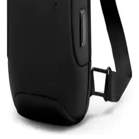
Samsung Galaxy Tab S9 FE+ Plus için Nano
Kırılmaz Esnek Ekran Koruyucu İncelemesi
Samsung Galaxy Tab S9 FE+ Plus için tasarlanmış nano cam ekran
koruyucu, yüksek dayanıklılık ve net görüntü sağlar. Kolay
uygulama ve göz yorgunluğunu azaltıcı özellikleriyle ekran
korumasında yeni standart.
Asfal Apple Watch Uyumlu 42-49 mm Kordonlar
Detaylı İnceleme ve Özellikleri
Asfal markasının Apple Watch uyumlu, çeşitli renk ve boyut
seçenekleriyle yüksek kaliteli kordonları, estetik ve dayanıklılık
sunarak kullanım konforu sağlar.
Mark Ryden Lexus MR-7510 USB Şarj Portlu
Omuz Çantası İnceleme ve Özellikleri
Lexus MR-7510, suya dayanıklı Oxford kumaş, USB şarj portu ve
düzenleyici cepleriyle günlük kullanımda pratik ve şık bir omuz
çantasıdır.