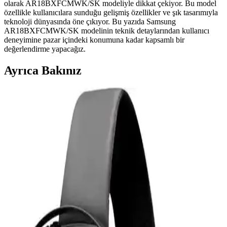
olarak AR18BXFCMWK/SK modeliyle dikkat çekiyor. Bu model
özellikle kullanıcılara sunduğu gelişmiş özellikler ve şık tasarımıyla
teknoloji dünyasında öne çıkıyor. Bu yazıda Samsung
AR18BXFCMWK/SK modelinin teknik detaylarından kullanıcı
deneyimine pazar içindeki konumuna kadar kapsamlı bir
değerlendirme yapacağız.
Ayrıca Bakınız
Samsung Galaxy Tab S9 Plus X810 için Microsonic
Temperli Cam Ekran Koruyucu Ürün Özellikleri ve
Avantajları
Microsonic temperli cam ekran koruyucu, Galaxy Tab S9 Plus
X810 modeline özel tasarımıyla yüksek dayanıklılık ve estetik sunar.
Çizilmelere karşı dirençli, kolay uygulanabilir ve kullanımı rahat bir
ürün.
Powerway 128 GB USB 3.0 Metal Mini Flash Bellek
İnceleme ve Kullanım Özellikleri
Powerway 128 GB USB 3.0 metal mini bellek, yüksek hız ve