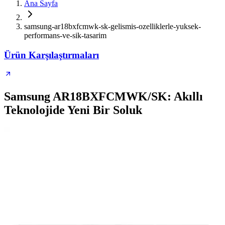
Ana Sayfa
samsung-ar18bxfcmwk-sk-gelismis-ozelliklerle-yuksek-
performans-ve-sik-tasarim
Ürün Karşılaştırmaları
Samsung AR18BXFCMWK/SK: Akıllı
Teknolojide Yeni Bir Soluk