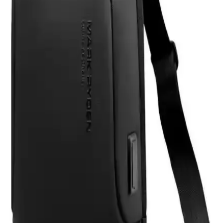
Kullanıcı Değerlendirmeleri
Eyfel Efs-2500, 250W güç çıkışıyla temel bilgisayar ihtiyaçlarına
uygun, fanlı soğutmalı ve dayanıklılık sorunlarıyla dikkat çeken bir
güç kaynağıdır.
HP 255 G8 Dizüstü Bilgisayar İncelemesi: Günlük
Kullanım İçin Dengeli ve Güçlü Model
HP 255 G8, güçlü işlemci ve hızlı SSD ile günlük kullanım ve ofis
işleri için ideal, taşınabilir ve uygun fiyatlı bir dizüstü bilgisayardır.
Performans ve bağlantı seçenekleriyle öne çıkar.
Samsung Galaxy Tab S9 FE+ Plus için Nano
Kırılmaz Esnek Ekran Koruyucu İncelemesi
Samsung Galaxy Tab S9 FE+ Plus için tasarlanmış nano cam ekran
koruyucu, yüksek dayanıklılık ve net görüntü sağlar. Kolay
uygulama ve göz yorgunluğunu azaltıcı özellikleriyle ekran
korumasında yeni standart.
Asfal Apple Watch Uyumlu 42-49 mm Kordonlar
Detaylı İnceleme ve Özellikleri