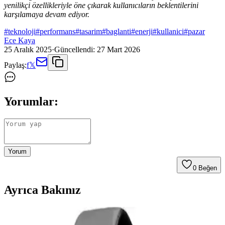
yenilikçi özellikleriyle öne çıkarak kullanıcıların beklentilerini
karşılamaya devam ediyor.
#
teknoloji
#
performans
#
tasarim
#
baglanti
#
enerji
#
kullanici
#
pazar
Ece Kaya
25 Aralık 2025
·
Güncellendi:
27 Mart 2026
Paylaş:
f
𝕏
Yorumlar:
Yorum
0
Beğen
Ayrıca Bakınız
Samsung Galaxy Tab S9 Plus X810 için Microsonic