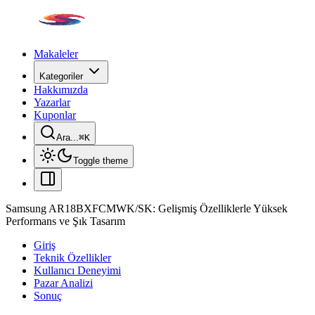
Makaleler
Kategoriler
Hakkımızda
Yazarlar
Kuponlar
Ara...
⌘
K
Toggle theme
Samsung AR18BXFCMWK/SK: Gelişmiş Özelliklerle Yüksek
Performans ve Şık Tasarım
Giriş
Teknik Özellikler
Kullanıcı Deneyimi
Pazar Analizi
Sonuç