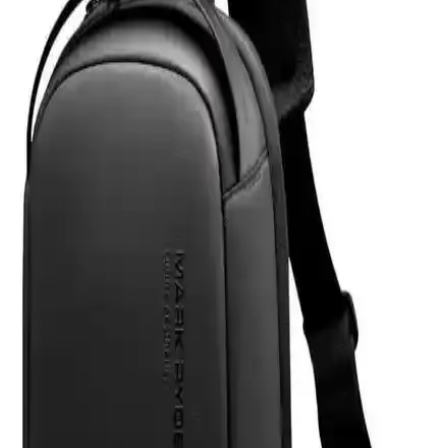
dayanıklılık sunan taşınabilir depolama çözümüdür. Şık tasarımı ve
geniş kapasitesiyle büyük dosya transferlerinde avantaj sağlar.
Z-Mobile MacBook Air M2 ve M3 13.6 İnç Koruma
Seti Detaylı İnceleme ve Analiz
Z-Mobile'ın MacBook Air M2 ve M3 modelleriyle uyumlu 13.6 inç
koruma seti, şeffaf tasarımı ve dayanıklı malzemeleriyle cihazınızı
estetik ve güvenle korur, kullanıcı memnuniyetini artırır.
Eyfel Efs-2500 Güç Kaynağı: Temel Özellikler ve
Kullanıcı Değerlendirmeleri
Eyfel Efs-2500, 250W güç çıkışıyla temel bilgisayar ihtiyaçlarına
uygun, fanlı soğutmalı ve dayanıklılık sorunlarıyla dikkat çeken bir
güç kaynağıdır.
HP 255 G8 Dizüstü Bilgisayar İncelemesi: Günlük
Kullanım İçin Dengeli ve Güçlü Model
HP 255 G8, güçlü işlemci ve hızlı SSD ile günlük kullanım ve ofis
işleri için ideal, taşınabilir ve uygun fiyatlı bir dizüstü bilgisayardır.
Performans ve bağlantı seçenekleriyle öne çıkar.