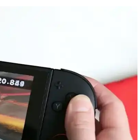
erformans sınırlı kalıyor. Pro modeller daha güçlü seçenekler.
yavaşlatırken, kar cihazı korudu ve uzun süre konum güncellemesi
iyor. Kullanıcılar uygulama uyumluluğu ve fiyat konularını da
yeline sahip. Ancak yazılım ve donanım sorunları bu avantajı