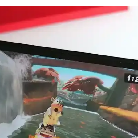
sı ve Kullanım Alanları
rformans sunuyor. Ancak pasif soğutma nedeniyle uzun süreli yüksek p
e Soğukta Elektronik Performansı
isi sayesinde çalışmaya devam etti. Soğuk hava batarya performansını 
Dayanıklılığı ve Kullanıcı Beklentileri
sı ve ekran dayanıklılığı endişeleriyle teknoloji dünyasında dikkat çek
ründe Apple Silicon ile Rekabeti
ekleri, Windows dizüstü bilgisayarlarda batarya ömrünü artırma potansi
eri ve Çözüm Yolları