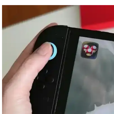
MacBook Air M5 ve M4 Çip Performans Karşılaştırma
Apple'ın M5 çipi, MacBook Air'de M4'e kıyasla %10-15 daha yüksek pe
16 Gün Kar Altında Kalan iPhone'un Dayanıklılığı v
Saskatchewan'da 16 gün kar altında kalan iPhone, karın izolasyon etk
sağladı.
Apple'ın Katlanabilir iPhone'u: Batarya Ömrü, Ekran 
Apple'ın katlanabilir iPhone modeli, batarya ömründe %100 artış iddia
yakından takip ediyor.
Intel ve LG Display'in Dizüstü Bilgisayar Batarya Öm
Intel ve LG Display'in düşük güç tüketimli ekran ve verimlilik çekird
sınırlıyor.
iPhone 13 Batarya Şişmesi: Nedenleri, Güvenlik Riskl