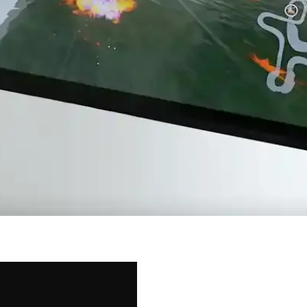
e performansı açısından ciddi riskler taşır. Bu sorun, üretim hataları ve
iyatlı Çiplerin Önemi
. Daha verimli, termal yönetimi optimize edilmiş ve uygun fiyatlı çipler il
ormansının Detaylı Karşılaştırması
i sayesinde MacBook Air 15 M5'e kıyasla web tarama testinde üç kat da
dan Değiştirilebilir Batarya Özelliği
nlemeleri doğrultusunda kullanıcı tarafından değiştirilebilir batarya su