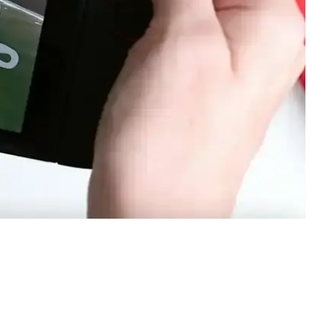
 kullanım koşullarıyla ilişkilidir. Batarya şişmesi fark edildiğinde
e batarya teknolojileri öncelik kazanıyor.
ha uzun batarya ömrü sunuyor. İşletim sistemi ve kullanım
nuyor. Bu özellik çevresel sürdürülebilirlik ve kullanıcı hakları