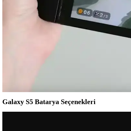
iPhone 13 modellerinde artan batarya şişmesi vakaları, cihaz güvenliği v
cihaz kapatılmalı ve profesyonel destek alınmalıdır.
Akıllı Telefonlarda Güçten Çok Verimlilik ve Uygun F
Akıllı telefonlarda işlemci gücü artışı ısı ve enerji sorunları yaratıyor
Dell XPS 14 2026 ve MacBook Air 15 M5 Batarya Perf
Dell XPS 14 2026, büyük batarya kapasitesi ve VRR ekran teknolojis
senaryoları ise performansı etkiliyor.
Nintendo Switch 2 Avrupa Modelinde Kullanıcı Tarafın
Nintendo Switch 2'nin Avrupa versiyonu, AB'nin tamir edilebilirlik düze
açısından önemli bir adım.
Galaxy S5 Batarya Seçenekleri