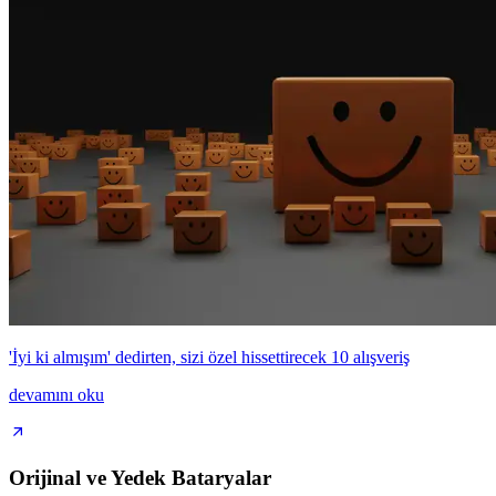
'İyi ki almışım' dedirten, sizi özel hissettirecek 10 alışveriş
devamını oku
Orijinal ve Yedek Bataryalar