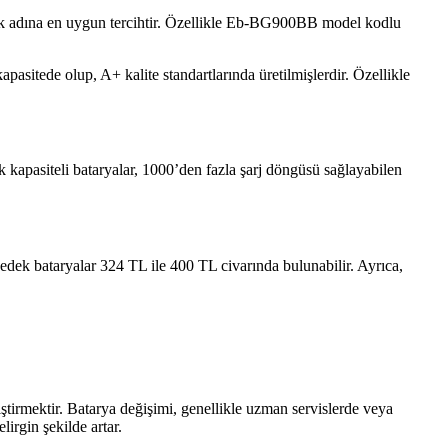
lmek adına en uygun tercihtir. Özellikle Eb-BG900BB model kodlu
kapasitede olup, A+ kalite standartlarında üretilmişlerdir. Özellikle
kapasiteli bataryalar, 1000’den fazla şarj döngüsü sağlayabilen
i yedek bataryalar 324 TL ile 400 TL civarında bulunabilir. Ayrıca,
tirmektir. Batarya değişimi, genellikle uzman servislerde veya
lirgin şekilde artar.