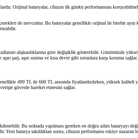
alardır. Orijinal bataryalar, cihazın ilk günkü performansını koruyabi
enekleri de mevcuttur. Bu bataryalar genellikle orijinal ile birebir aynı 
ırabilir.
lanım alışkanlıklarına göre değişiklik gösterebilir. Günümüzde yüksek 
e aşırı şarj, aşırı ısınma ve kısa devre gibi sorunlara karşı koruma sağlar.
 genellikle 499 TL ile 600 TL arasında fiyatlandırılırken, yüksek kalitel
ışverişte güvenle hareket etmesini sağlar.
kilenebilir. Bu noktada yapılması gereken en doğru adım bataryayı değiş
ilir. Yeni batarya takıldıktan sonra, cihazın performansı eskiye nazaran be