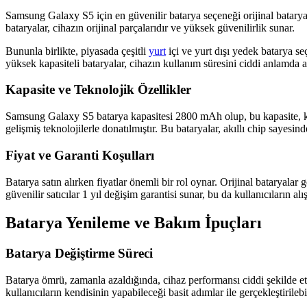
Samsung Galaxy S5 için en güvenilir batarya seçeneği orijinal batary
bataryalar, cihazın orijinal parçalarıdır ve yüksek güvenilirlik sunar.
Bununla birlikte, piyasada çeşitli
yurt
içi ve yurt dışı yedek batarya seç
yüksek kapasiteli bataryalar, cihazın kullanım süresini ciddi anlamda art
Kapasite ve Teknolojik Özellikler
Samsung Galaxy S5 batarya kapasitesi 2800 mAh olup, bu kapasite, kul
gelişmiş teknolojilerle donatılmıştır. Bu bataryalar, akıllı chip sayesind
Fiyat ve Garanti Koşulları
Batarya satın alırken fiyatlar önemli bir rol oynar. Orijinal bataryalar
güvenilir satıcılar 1 yıl değişim garantisi sunar, bu da kullanıcıların al
Batarya Yenileme ve Bakım İpuçları
Batarya Değiştirme Süreci
Batarya ömrü, zamanla azaldığında, cihaz performansı ciddi şekilde et
kullanıcıların kendisinin yapabileceği basit adımlar ile gerçekleştirileb