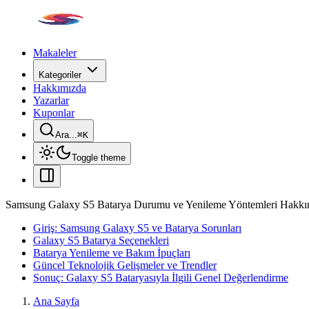
Makaleler
Kategoriler
Hakkımızda
Yazarlar
Kuponlar
Ara...
⌘
K
Toggle theme
Samsung Galaxy S5 Batarya Durumu ve Yenileme Yöntemleri Hakkın
Giriş: Samsung Galaxy S5 ve Batarya Sorunları
Galaxy S5 Batarya Seçenekleri
Batarya Yenileme ve Bakım İpuçları
Güncel Teknolojik Gelişmeler ve Trendler
Sonuç: Galaxy S5 Bataryasıyla İlgili Genel Değerlendirme
Ana Sayfa