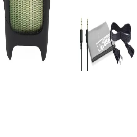
JBL'nin en yeni modeli hakkında güncel bilgiler, teknik özellikler ve
kullanıcı deneyimleri. Dayanıklılık, ses kalitesi ve pil ömrü gibi öne
çıkan özellikler detaylandırıldı.
JBL Party Box 1000: Güçlü Ses ve Taşınabilirlik
Özellikleri ile Etkinlikler İçin Uygun Hoparlör
JBL Party Box 1000, yüksek ses gücü ve dayanıklı yapısıyla büyük
etkinliklerde ideal, taşınabilir ve güçlü bass performansıyla müzik
deneyimini zirveye çıkarır.
Performans ve Kullanım Alanları
Bu bellek, özellikle yoğun kullanım gerektiren ortamlar için
tasarlanmıştır. Fotoğrafçılar, video prodüktörleri ve mobil kullanıcılar
için idealdir. Ancak, kullanıcıların bazı olumsuz deneyimleri de
mevcuttur. Örneğin, bazı kullanıcılar bellek kullanımında çeşitli
hatalarla karşılaşmakta ve programların sürekli hata verdiğini
bildirmektedir. Ayrıca, USB girişinden düşme veya cihazın
algılanmaması gibi sorunlar da rapor edilmektedir. Bu durumlar,
ürünün genel performansını etkileyebilir ve kullanım deneyimini