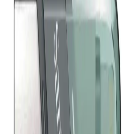
dayanıklılık sorunları bildirse de, genel kullanıcı memnuniyeti
oldukça yüksektir. Özellikle, cihazlar arası uyumu ve geniş
depolama alanıyla, profesyonel ve günlük kullanım için uygun bir
tercih olarak öne çıkar. Kullanıcıların ihtiyaçlarına göre, dikkatli
değerlendirilerek alınması, uzun vadeli memnuniyet sağlayacaktır.
Elektronik ürünler içinde, kısa notlarla farkları görmek isterseniz
kısa notlar
tıklayın.
Paylaş:
f
𝕏
Yorumlar:
Yorum
0
Beğen
Ayın popüler yazıları