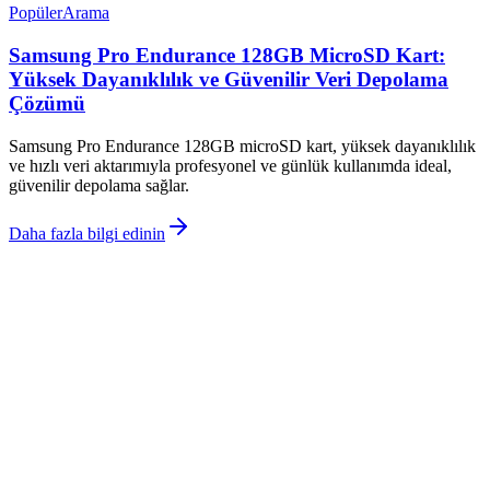
Popüler
Arama
Samsung Pro Endurance 128GB MicroSD Kart:
Yüksek Dayanıklılık ve Güvenilir Veri Depolama
Çözümü
Samsung Pro Endurance 128GB microSD kart, yüksek dayanıklılık
ve hızlı veri aktarımıyla profesyonel ve günlük kullanımda ideal,
güvenilir depolama sağlar.
Daha fazla bilgi edinin
©
Tefoniq
2026
Site bölümleri
Ana Sayfa
Makaleler
Kategoriler
Etiketler
Yazarlar
Kuponlar