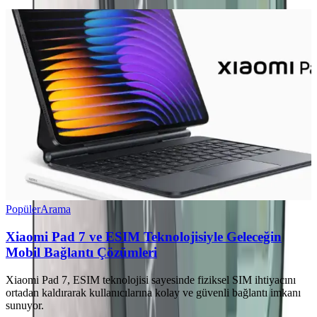
Popüler
Arama
Xiaomi Pad 7 ve ESIM Teknolojisiyle Geleceğin
Mobil Bağlantı Çözümleri
Xiaomi Pad 7, ESIM teknolojisi sayesinde fiziksel SIM ihtiyacını
ortadan kaldırarak kullanıcılarına kolay ve güvenli bağlantı imkanı
sunuyor.