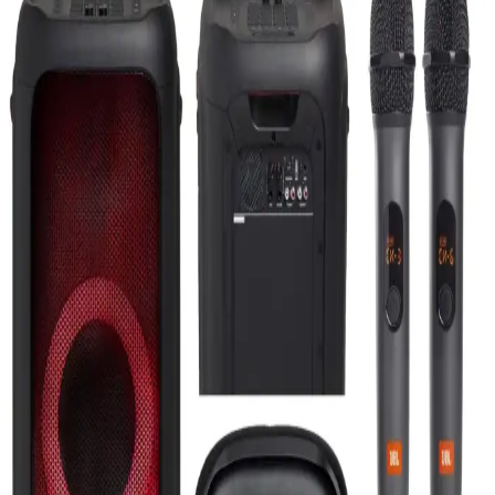
Performanslı Taşınabilir Depolama Çözümü
Syrox Metal USB Bellek 8 GB, dayanıklı metal gövdesi ve yüksek
performansıyla güvenilir veri aktarımı sağlar. Mobil uyumlu
olmayan bu ürün, temel dosya depolama ihtiyaçlarına uygun pratik
bir çözümdür.
Everest EFN-504 Taşınabilir USB Masaüstü Siyah
Fan İncelemesi ve Kullanıcı Yorumları
Everest EFN-504, şık tasarımı, sessiz çalışması ve düşük enerji
tüketimiyle öne çıkan taşınabilir USB fanıdır. Kullanıcılar, kablo
uzunluğu ve dönebilir başlığı sayesinde kolay kullanım sağlar.
Aukey Powerbank: Yüksek Kapasiteli ve Hızlı Şarj
Özellikleriyle Günümüz Teknolojisine Uyum
Aukey powerbank'ler yüksek kapasiteleri ve hızlı şarj özellikleriyle
mobil cihazlarınızı her zaman hazır tutar, taşınabilir tasarımlarıyla
seyahat ve günlük kullanım için idealdir.
Ac Mini WiFi 600 Mbps 5GHz USB Adaptör:
Yüksek Hızlı ve Taşınabilir Kablosuz Bağlantı