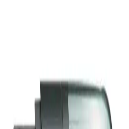
Genel olarak, ürün 4.6 puanlık yüksek bir kullanıcı
değerlendirmesine sahiptir. Bu, büyük ölçüde ürünün depolama
kapasitesi ve hızlı veri aktarım özelliklerinin kullanıcılar tarafından
takdir edildiğini gösterir. Ancak, bazı olumsuz geri bildirimler,
ürünün bazı durumlarda teknik sorunlar yaşadığını da ortaya
koymaktadır. Bu nedenle, kullanıcıların satın almadan önce
ihtiyaçlarına ve beklentilerine dikkat etmeleri önemlidir.
Satın Alma ve Garanti Koşulları
Kullanıcılar, ürünü güvenli biçimde satın almak için resmi distribütör
garantisi ve 15 gün içinde ücretsiz iade imkanlarından yararlanabilir.
Kargo ücretsiz olup, teslimat genellikle 2 gün içinde
gerçekleştirilmektedir. Ayrıca, kurumsal alımlar için farklı limitler
söz konusu olabilir, bu nedenle büyük çaplı ihtiyaçlar için detaylı
bilgi alınması önerilir.
Sonuç
Sandisk SDIX90N-256G-GN6NE, yüksek kapasitesi ve hız
özellikleriyle, taşınabilir depolama çözümleri arasında dikkat çekici
bir seçenek olmaktadır. Her ne kadar bazı kullanıcılar performans ve