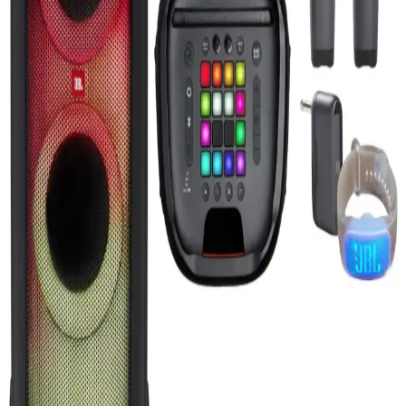
Çözümü
Kompakt tasarımıyla yüksek hız ve stabil bağlantı sağlayan Ac Mini
WiFi 600 Mbps adaptör, kolay kurulumu ve çift bant desteğiyle ev
ve ofis kullanımına uygun bir kablosuz çözüm sunar.
Kalemli Tabletlerin Temel Özellikleri ve Günümüz
Teknolojisindeki Kullanım Alanları
Kalemli tabletler, hassas ekran ve kalem desteğiyle tasarım, not alma
ve çizim gibi işlemleri kolaylaştırır. Günümüzde çeşitli alanlarda
kullanılan bu cihazlar, teknolojik gelişmelerle daha da gelişiyor.
Powerbank'ler: Günümüz teknolojisinde taşınabilir
enerji çözümlerinin güncel durumu ve gelişmeleri
Powerbank'ler, mobil cihazların enerji ihtiyacını karşılayan
taşınabilir bataryalar olarak, çeşitli kapasite ve özelliklerle
teknolojide önemli yer tutuyor. Güvenlik ve hızlı şarj gibi yenilikler
kullanıcı deneyimini zenginleştiriyor.
JBL En Yeni Modeli Hakkında Güncel Bilgiler ve
Teknik Özellikler