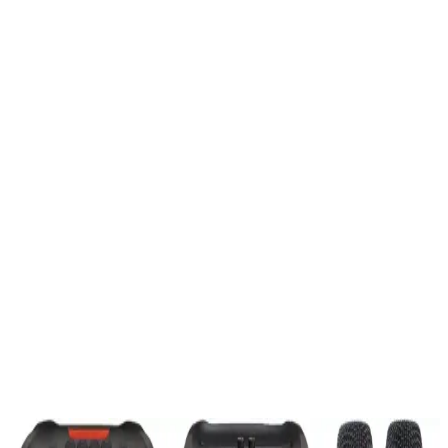
Trendler, ipuçları, rehberler ve yeni fikirlerle dolu
içerikler burada sizi bekliyor.
Ürün Özellikleri ve Tasarımı
Sandisk'in yüksek performanslı SDIX90N-256G-GN6NE modeli,
özellikle geniş depolama kapasitesi ve hızlı veri aktarımı sağlayan
özellikleriyle öne çıkar. Gri renk seçeneğiyle şık ve dayanıklı bir
tasarıma sahiptir. Resmi distribütör garantisi altında olup, iki yıl
boyunca güvence sunar. 256 GB kapasitesi sayesinde kullanıcılar,
önemli dosyalarını, fotoğraflarını, videolarını ve müzik
koleksiyonlarını rahatlıkla saklayabilirler.
Ürünün giriş/çıkış noktası USB 3.0 standardına uygun olup, bu
sayede yüksek hızda veri transferi gerçekleştirir. Okuma ve yazma
hızları 101-300 MB/s arasında değişmekte olup, bu da büyük
dosyaların hızlıca aktarılmasını sağlar. Ayrıca, Apple iXpand Type A
Lightning bağlantısı ile iOS cihazlarıyla mükemmel uyum gösterir,
böylece dosya yedekleme ve aktarım işlemlerini kolaylaştırır.
Ayrıca Bakınız
Syrox Metal USB Bellek 8 GB: Dayanıklı ve Yüksek