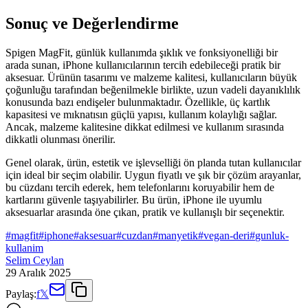
Sonuç ve Değerlendirme
Spigen MagFit, günlük kullanımda şıklık ve fonksiyonelliği bir
arada sunan, iPhone kullanıcılarının tercih edebileceği pratik bir
aksesuar. Ürünün tasarımı ve malzeme kalitesi, kullanıcıların büyük
çoğunluğu tarafından beğenilmekle birlikte, uzun vadeli dayanıklılık
konusunda bazı endişeler bulunmaktadır. Özellikle, üç kartlık
kapasitesi ve mıknatısın güçlü yapısı, kullanım kolaylığı sağlar.
Ancak, malzeme kalitesine dikkat edilmesi ve kullanım sırasında
dikkatli olunması önerilir.
Genel olarak, ürün, estetik ve işlevselliği ön planda tutan kullanıcılar
için ideal bir seçim olabilir. Uygun fiyatlı ve şık bir çözüm arayanlar,
bu cüzdanı tercih ederek, hem telefonlarını koruyabilir hem de
kartlarını güvenle taşıyabilirler. Bu ürün, iPhone ile uyumlu
aksesuarlar arasında öne çıkan, pratik ve kullanışlı bir seçenektir.
#
magfit
#
iphone
#
aksesuar
#
cuzdan
#
manyetik
#
vegan-deri
#
gunluk-
kullanim
Selim Ceylan
29 Aralık 2025
Paylaş:
f
𝕏