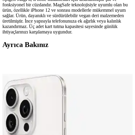
fonksiyonel bir cüzdandır. MagSafe teknolojisiyle uyumlu olan bu
ürün, özellikle iPhone 12 ve sonrası modellerle mükemmel uyum
sağlar. Ürün, dayanıklı ve sürdürülebilir vegan deri malzemeden
üretilmiştir. İnce yapısıyla telefonunuza ek ağırlık veya kalınlık
kazandırmaz. Üç adet kart tutma kapasitesi sayesinde günlük
ihtiyaçlarınızı karşılamaya uygundur.
Ayrıca Bakınız
Spigen MagFit Air Vent Araç İçi MagSafe Uyumlu
Telefon Tutucu Siyah USB-C Gerektirir
Spigen MagFit Air Vent, MagSafe uyumlu iPhone modelleri için
360° dönebilen başlıkla sürüşte navigasyonu ve multimedyayı
güvenli gösterir; alçak duruş ve yumuşak kaplama çizilmeyi azaltır;
USB‑C güç kaynağı gerekir.
Spigen MagFit iPhone için MagSafe Uyumlu 3
Kartlı Manyetik Cüzdan İnce ve Şık Tasarım
Spigen MagFit, iPhone ile uyumlu, vegan deri malzemeden
yapılmış, 3 kart tutma kapasitesi ve güçlü mıknatıs özellikleriyle