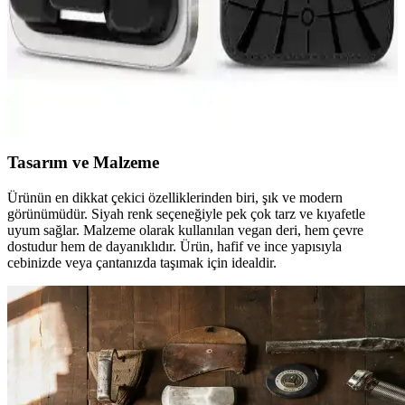
Spigen MagFit iPhone için MagSafe uyumlu 3 kartlı
manyetik cüzdan özellikleri ve kullanım avantajları
MagFit iPhone cüzdan, MagSafe uyumlu, 3 kart kapasiteli, şık
tasarımı ve ayarlanabilir kickstand ile günlük kullanımda pratiklik
sağlar, güvenli ve estetik bir çözüm sunar.
Tasarım ve Malzeme
Ürünün en dikkat çekici özelliklerinden biri, şık ve modern
görünümüdür. Siyah renk seçeneğiyle pek çok tarz ve kıyafetle
uyum sağlar. Malzeme olarak kullanılan vegan deri, hem çevre
dostudur hem de dayanıklıdır. Ürün, hafif ve ince yapısıyla
cebinizde veya çantanızda taşımak için idealdir.