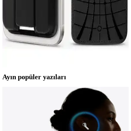
Spigen Liquid Air ve Core Armor MagFit kılıflarını karşılaştırıyoruz.
Her biri dayanıklı, şık ve koruma sağlar. Hangi model ihtiyaçlarınıza
uygun, detaylar ve kullanıcı yorumlarıyla anlatılıyor.
Spigen MagFit iPhone için MagSafe uyumlu 3 kartlı
manyetik cüzdan özellikleri ve kullanım avantajları
MagFit iPhone cüzdan, MagSafe uyumlu, 3 kart kapasiteli, şık
tasarımı ve ayarlanabilir kickstand ile günlük kullanımda pratiklik
sağlar, güvenli ve estetik bir çözüm sunar.
Ayın popüler yazıları