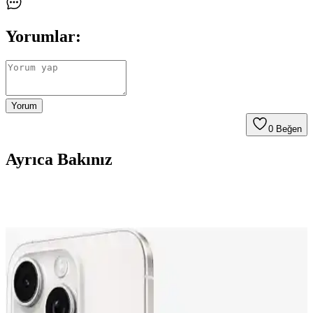
Yorumlar:
Yorum
0
Beğen
Ayrıca Bakınız
Spigen MagFit Air Vent Araç İçi MagSafe Uyumlu
Telefon Tutucu Siyah USB-C Gerektirir
Spigen MagFit Air Vent, MagSafe uyumlu iPhone modelleri için
360° dönebilen başlıkla sürüşte navigasyonu ve multimedyayı
güvenli gösterir; alçak duruş ve yumuşak kaplama çizilmeyi azaltır;
USB‑C güç kaynağı gerekir.
Spigen MagFit iPhone için MagSafe Uyumlu 3