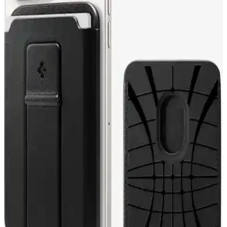
günlük kullanım için ideal şık ve hafif bir cüzdan.
Spigen MagFit Dashboard Araç İçi Telefon Tutucu
Güçlü Mıknatıs ve Pratik Kullanım
Spigen MagFit, güçlü mıknatıslar ve kolay montaj özellikleriyle
iPhone'lar için tasarlanmış dayanıklı araç içi telefon tutucusudur.
Uyumlu ve kullanışlı tasarımıyla sürüş güvenliğinizi artırır.
Spigen MagFit Air Vent ITS12: MagSafe Uyumlu
Araç İçi Tutucu ile Hızlı ve Güvenli Montaj
Spigen MagFit Air Vent ITS12, MagSafe uyumlu iPhone modelleri
için OneTap ile hızlı kurulum sağlayan araç içi tutucudur.
Ayarlanabilir montaj, hava akışını bozmadan güvenli sabitleme ve
kablo düzenleyiciyle temiz kullanım sunar.
Spigen iPhone 13 ve 14 Kılıflarının Karşılaştırması:
Liquid Air ve Core Armor MagFit özellikleri
Spigen Liquid Air ve Core Armor MagFit kılıflarını karşılaştırıyoruz.
Her biri dayanıklı, şık ve koruma sağlar. Hangi model ihtiyaçlarınıza
uygun, detaylar ve kullanıcı yorumlarıyla anlatılıyor.