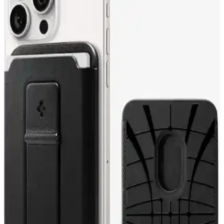
Kartlı Manyetik Cüzdan İnce ve Şık Tasarım
Spigen MagFit, iPhone ile uyumlu, vegan deri malzemeden
yapılmış, 3 kart tutma kapasitesi ve güçlü mıknatıs özellikleriyle
günlük kullanım için ideal şık ve hafif bir cüzdan.
Spigen MagFit Dashboard Araç İçi Telefon Tutucu
Güçlü Mıknatıs ve Pratik Kullanım
Spigen MagFit, güçlü mıknatıslar ve kolay montaj özellikleriyle
iPhone'lar için tasarlanmış dayanıklı araç içi telefon tutucusudur.
Uyumlu ve kullanışlı tasarımıyla sürüş güvenliğinizi artırır.
Spigen MagFit Air Vent ITS12: MagSafe Uyumlu
Araç İçi Tutucu ile Hızlı ve Güvenli Montaj
Spigen MagFit Air Vent ITS12, MagSafe uyumlu iPhone modelleri
için OneTap ile hızlı kurulum sağlayan araç içi tutucudur.
Ayarlanabilir montaj, hava akışını bozmadan güvenli sabitleme ve
kablo düzenleyiciyle temiz kullanım sunar.
Spigen iPhone 13 ve 14 Kılıflarının Karşılaştırması:
Liquid Air ve Core Armor MagFit özellikleri