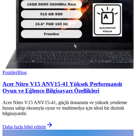
Popüler
Blog
Acer Nitro V15 ANV15-41 Yüksek Performanslı
Oyun ve Eğlence Bilgisayarı Özellikleri
Acer Nitro V15 ANV15-41, güçlü donanımı ve yüksek yenileme
hızına sahip ekranıyla oyun ve multimedya için ideal bir dizüstü
bilgisayardır.
Daha fazla bilgi edinin