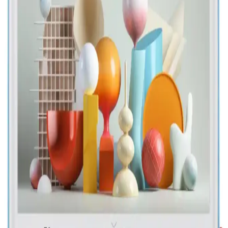
ilgili detaylı bilgiler içerir. Doğru ekran seçimi için temel ölçümler ve
pratik bilgiler sunar.
AirPlay ve Mac Entegrasyonu ile Kablosuz Ekran
Paylaşımında Yeni Dönem
AirPlay ve Mac entegrasyonu sayesinde kablosuz ekran paylaşımı
kolaylaşıyor. Uyumlu cihazlar ve güvenli bağlantılarla medya ve
ekran yansıtma deneyiminizi geliştirin.
TCL Markası: Ürün Çeşitliliği ve Fiyat
Avantajlarıyla Güçlü Bir Marka mı Yoksa
Eleştirilerin Merkezi mi?
TCL, geniş ürün portföyü ve uygun fiyatlarıyla öne çıkarken,
müşteri hizmetleri ve destek konusundaki sorunlar markanın algısını
etkiliyor.
Samsung Smart View ile Mobil ve Televizyon
Deneyimini Geliştiren Pratik Çözüm
Samsung Smart View, mobil cihazlar ve televizyonlar arasında
kablosuz içerik paylaşımını kolaylaştıran kullanışlı bir uygulamadır.