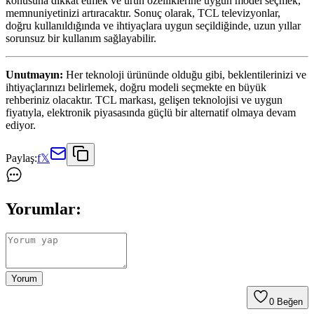
konusuna dikkat etmek ve ürün özelliklerine uygun model seçmek,
memnuniyetinizi artıracaktır. Sonuç olarak, TCL televizyonlar,
doğru kullanıldığında ve ihtiyaçlara uygun seçildiğinde, uzun yıllar
sorunsuz bir kullanım sağlayabilir.
Unutmayın:
Her teknoloji ürününde olduğu gibi, beklentilerinizi ve
ihtiyaçlarınızı belirlemek, doğru modeli seçmekte en büyük
rehberiniz olacaktır. TCL markası, gelişen teknolojisi ve uygun
fiyatıyla, elektronik piyasasında güçlü bir alternatif olmaya devam
ediyor.
Paylaş:
f
𝕏
Yorumlar:
Yorum
0
Beğen