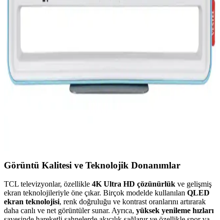
Hızlı ve yüksek kaliteli aktarım sağlar.
Samsung Smart TV'de Kanal Ayarları ve Sorun
Giderme Rehberi
Samsung Smart TV'de kanal ayarlama işlemi, doğru adımlar ve
ayarlarla hızlıca tamamlanır. Bölge ve ülke ayarları, otomatik tarama
ve bağlantı kontrolleriyle sorunsuz izleme sağlayın.
Vestel Mobil TV: Taşınabilir ve Kablosuz Teknoloji
ile Günümüz Eğilimlerine Uyum Sağlayan Cihaz
Vestel mobil TV, hareket halinde yüksek çözünürlük ve kablosuz
bağlantı özellikleriyle içerik tüketimini kolaylaştıran taşınabilir
cihazdır.
Görüntü Kalitesi ve Teknolojik Donanımlar
TCL televizyonlar, özellikle
4K Ultra HD çözünürlük
ve gelişmiş
ekran teknolojileriyle öne çıkar. Birçok modelde kullanılan
QLED
ekran teknolojisi
, renk doğruluğu ve kontrast oranlarını artırarak
daha canlı ve net görüntüler sunar. Ayrıca,
yüksek yenileme hızları
sayesinde hareketli sahnelerde akıcılık sağlanır ve özellikle spor ya