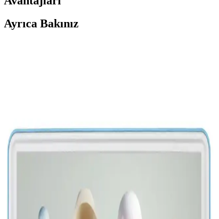
Avantajları
Ayrıca Bakınız
Panasonic'in Televizyon Üretimindeki Değişim ve
Japonya'dan Çin'e Geçiş Süreci
Panasonic'in plazma televizyonlardaki mirası ve Japonya'nın
televizyon üretimindeki gerilemesi, Çinli firmaların pazar
hakimiyetiyle birleşerek sektörde önemli değişikliklere yol açıyor.
TCL 65C655 65 İnç 4K HDR Dolby Vision Akıllı
Televizyon Özellikleri ve Kullanım Alanları
TCL 65C655, 65 inç 4K HDR Dolby Vision özellikleriyle öne
çıkan akıllı televizyon, geniş ekran ve gelişmiş bağlantı
seçenekleriyle ev eğlencesini yeni seviyeye taşır.
TV ve Ekran Boyutlarında İnç Ölçüsü: Kullanım ve
Ölçüm Yöntemleri Hakkında Kapsamlı Bilgi
Televizyon ve ekran ölçüleri, inç kavramı ve ölçüm yöntemleriyle