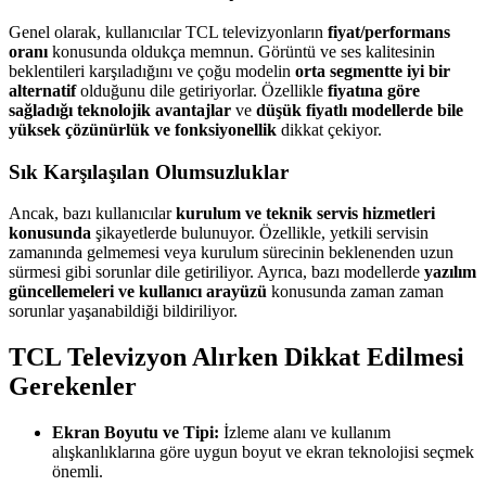
Genel olarak, kullanıcılar TCL televizyonların
fiyat/performans
oranı
konusunda oldukça memnun. Görüntü ve ses kalitesinin
beklentileri karşıladığını ve çoğu modelin
orta segmentte iyi bir
alternatif
olduğunu dile getiriyorlar. Özellikle
fiyatına göre
sağladığı teknolojik avantajlar
ve
düşük fiyatlı modellerde bile
yüksek çözünürlük ve fonksiyonellik
dikkat çekiyor.
Sık Karşılaşılan Olumsuzluklar
Ancak, bazı kullanıcılar
kurulum ve teknik servis hizmetleri
konusunda
şikayetlerde bulunuyor. Özellikle, yetkili servisin
zamanında gelmemesi veya kurulum sürecinin beklenenden uzun
sürmesi gibi sorunlar dile getiriliyor. Ayrıca, bazı modellerde
yazılım
güncellemeleri ve kullanıcı arayüzü
konusunda zaman zaman
sorunlar yaşanabildiği bildiriliyor.
TCL Televizyon Alırken Dikkat Edilmesi
Gerekenler
Ekran Boyutu ve Tipi:
İzleme alanı ve kullanım
alışkanlıklarına göre uygun boyut ve ekran teknolojisi seçmek
önemli.