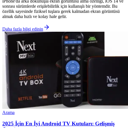
iPhone'da arka dokunuşla ekran görüntüsü alma özelliği, iOS 14 ve
sonrası sürümlerde erişilebilirlik için kullanışlı bir yöntemdir. Bu
özellik sayesinde fiziksel tuşlara gerek kalmadan ekran görüntüsü
almak daha hızlı ve kolay hale gelir.
Daha fazla bilgi edinin
Arama
2025 İçin En İyi Android TV Kutuları: Gelişmiş