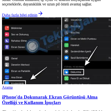
seçeneklerle, dayanıklılık ve uzun pil ömrü avantaj sağlar.
Daha fazla bilgi edinin
Arama
iPhone'da Dokunarak Ekran Görüntüsü Alma
Özelliği ve Kullanım İpuçları