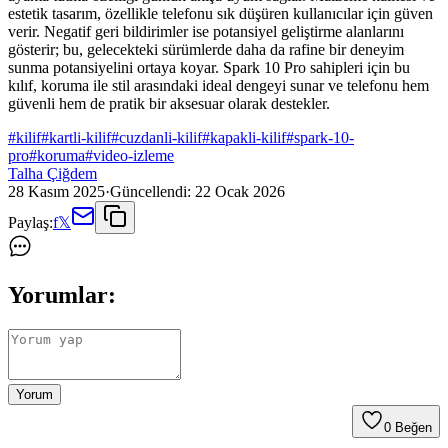
estetik tasarım, özellikle telefonu sık düşüren kullanıcılar için güven
verir. Negatif geri bildirimler ise potansiyel geliştirme alanlarını
gösterir; bu, gelecekteki sürümlerde daha da rafine bir deneyim
sunma potansiyelini ortaya koyar. Spark 10 Pro sahipleri için bu
kılıf, koruma ile stil arasındaki ideal dengeyi sunar ve telefonu hem
güvenli hem de pratik bir aksesuar olarak destekler.
#
kilif
#
kartli-kilif
#
cuzdanli-kilif
#
kapakli-kilif
#
spark-10-
pro
#
koruma
#
video-izleme
Talha Çiğdem
28 Kasım 2025
·
Güncellendi:
22 Ocak 2026
Paylaş:
f
𝕏
Yorumlar:
Yorum
0
Beğen