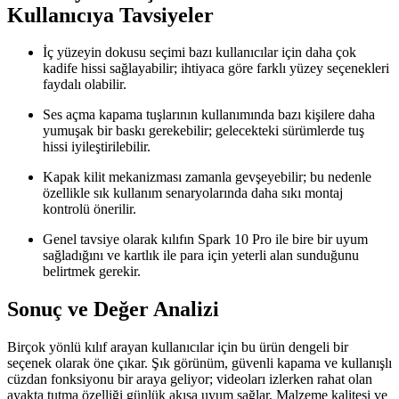
Kullanıcıya Tavsiyeler
İç yüzeyin dokusu seçimi bazı kullanıcılar için daha çok
kadife hissi sağlayabilir; ihtiyaca göre farklı yüzey seçenekleri
faydalı olabilir.
Ses açma kapama tuşlarının kullanımında bazı kişilere daha
yumuşak bir baskı gerekebilir; gelecekteki sürümlerde tuş
hissi iyileştirilebilir.
Kapak kilit mekanizması zamanla gevşeyebilir; bu nedenle
özellikle sık kullanım senaryolarında daha sıkı montaj
kontrolü önerilir.
Genel tavsiye olarak kılıfın Spark 10 Pro ile bire bir uyum
sağladığını ve kartlık ile para için yeterli alan sunduğunu
belirtmek gerekir.
Sonuç ve Değer Analizi
Birçok yönlü kılıf arayan kullanıcılar için bu ürün dengeli bir
seçenek olarak öne çıkar. Şık görünüm, güvenli kapama ve kullanışlı
cüzdan fonksiyonu bir araya geliyor; videoları izlerken rahat olan
ayakta tutma özelliği günlük akışa uyum sağlar. Malzeme kalitesi ve