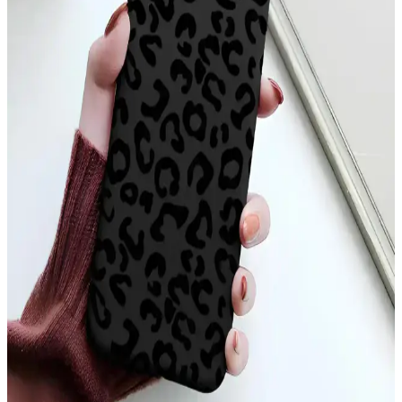
sunar, çevre dostudur ve manyetik şarj uyumludur.
Xiaomi Mi 11 Ultra için Şık ve Koruyucu Altın
Kenarlı Silikon Kılıf
Parlak altın detaylar ve dayanıklı silikon malzeme ile Xiaomi Mi 11
Ultra'nızı şık ve güvenle koruyan kılıf, çeşitli renk seçenekleriyle
tarzınıza uygun alternatifler sunar.
Apple iPhone 11 Pro Max için şık ve dayanıklı TPU
malzemeden koruyucu kılıf
Şeffaf ve renkli tasarımıyla dikkat çeken Case 4U Omega Kapak,
dayanıklı TPU malzemeden üretilmiş olup, telefonunuzu estetik ve
fonksiyonellik açısından üstün seviyede korur.
iPhone 17 Pro Max Arka Yüzeyindeki Çizgilerin
Nedenleri ve Çözüm Yolları
iPhone 17 Pro Max arka yüzeyinde oluşan ince çizgiler, kılıf baskısı,
ısı etkisi ve MagSafe aksesuarları nedeniyle ortaya çıkabilir.
Temizlik ve doğru kılıf seçimi çizgilerin önlenmesinde önemlidir.