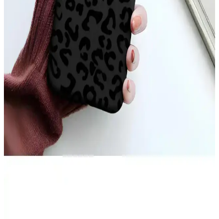
Şeffaf ve renkli tasarımıyla dikkat çeken Case 4U Omega Kapak,
dayanıklı TPU malzemeden üretilmiş olup, telefonunuzu estetik ve
fonksiyonellik açısından üstün seviyede korur.
iPhone 17 Pro Max Arka Yüzeyindeki Çizgilerin
Nedenleri ve Çözüm Yolları
iPhone 17 Pro Max arka yüzeyinde oluşan ince çizgiler, kılıf baskısı,
ısı etkisi ve MagSafe aksesuarları nedeniyle ortaya çıkabilir.
Temizlik ve doğru kılıf seçimi çizgilerin önlenmesinde önemlidir.
iPhone 11 Sarı Kılıf Seçenekleri ve Özellikleri:
Estetik ve Koruma Avantajları
iPhone 11 sarı kılıf seçenekleri, estetik ve koruma özellikleriyle öne
çıkar. Silikon, TPU ve deri modelleri, şık tasarım ve dayanıklılık
sunar, kişisel tarzınızı yansıtarak telefonunuzu güvenle korur.
Teknolojik Cihazlar İçin Becase Kılıfın Önemi ve
Kullanım Avantajları
Becase kılıf, telefon ve tabletleri çizilmelere ve darbelere karşı