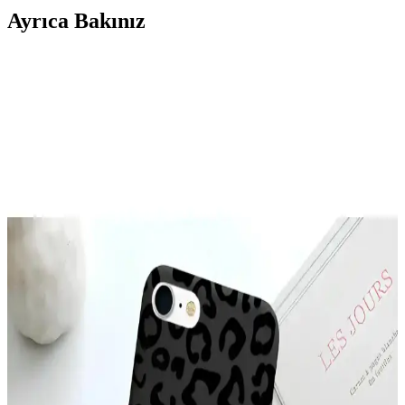
Ayrıca Bakınız
Galaxy A26 İçin Kadife İç Yüzeyli Şık ve Koruyucu
Lansman Kapakları
Galaxy A26 için tasarlanmış kadife iç yüzeyli şık ve koruyucu kılıf,
çizilmelere karşı üstün koruma sağlar, modern tasarımı ve renk
seçenekleriyle tarzınıza uygun bir aksesuar sunar.
McStorey MacBook Air Kılıfı: Estetik ve Koruma
Sağlayan İnce Tasarım
McStorey MacBook Air Kılıfı, yüksek kaliteli TPU malzemeden
üretilmiş, şık tasarımıyla cihazınızı çizik ve darbelere karşı korur,
hafif ve estetik yapısıyla kullanım kolaylığı sağlar.
YoungKit Apple iPhone 14 Pro Max Kılıfı:
Dayanıklı ve Estetik Koruma Çözümü
YoungKit iPhone 14 Pro Max kılıfı, dayanıklı malzeme ve şeffaf
tasarımıyla üstün koruma sağlar, estetik ve fonksiyonelliği bir arada