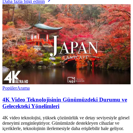
Daha fazla bilgi edinin
Popüler
Arama
4K Video Teknolojisinin Günümüzdeki Durumu ve
Gelecekteki Yönelimleri
4K video teknolojisi, yüksek çözünürlük ve detay seviyesiyle görsel
deneyimi zenginleştiriyor. Günümüzde destekleyen cihazlar ve
içeriklerle, teknolojinin ilerlemesiyle daha erişilebilir hale geliyor.