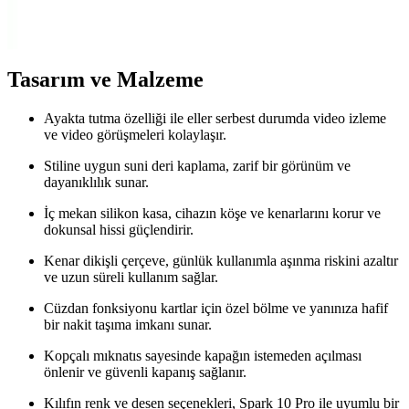
koruyan, çeşitli malzeme ve tasarımlarla estetik ve fonksiyonel bir
aksesuar sunar.
Tasarım ve Malzeme
Ayakta tutma özelliği ile eller serbest durumda video izleme
ve video görüşmeleri kolaylaşır.
Stiline uygun suni deri kaplama, zarif bir görünüm ve
dayanıklılık sunar.
İç mekan silikon kasa, cihazın köşe ve kenarlarını korur ve
dokunsal hissi güçlendirir.
Kenar dikişli çerçeve, günlük kullanımla aşınma riskini azaltır
ve uzun süreli kullanım sağlar.
Cüzdan fonksiyonu kartlar için özel bölme ve yanınıza hafif
bir nakit taşıma imkanı sunar.
Kopçalı mıknatıs sayesinde kapağın istemeden açılması
önlenir ve güvenli kapanış sağlanır.
Kılıfın renk ve desen seçenekleri, Spark 10 Pro ile uyumlu bir