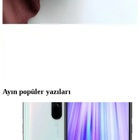
iPhone 11 Sarı Kılıf Seçenekleri ve Özellikleri:
Estetik ve Koruma Avantajları
iPhone 11 sarı kılıf seçenekleri, estetik ve koruma özellikleriyle öne
çıkar. Silikon, TPU ve deri modelleri, şık tasarım ve dayanıklılık
sunar, kişisel tarzınızı yansıtarak telefonunuzu güvenle korur.
Teknolojik Cihazlar İçin Becase Kılıfın Önemi ve
Kullanım Avantajları
Becase kılıf, telefon ve tabletleri çizilmelere ve darbelere karşı
koruyan, çeşitli malzeme ve tasarımlarla estetik ve fonksiyonel bir
aksesuar sunar.
Ayın popüler yazıları