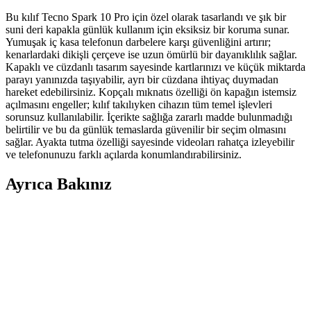
Bu kılıf Tecno Spark 10 Pro için özel olarak tasarlandı ve şık bir
suni deri kapakla günlük kullanım için eksiksiz bir koruma sunar.
Yumuşak iç kasa telefonun darbelere karşı güvenliğini artırır;
kenarlardaki dikişli çerçeve ise uzun ömürlü bir dayanıklılık sağlar.
Kapaklı ve cüzdanlı tasarım sayesinde kartlarınızı ve küçük miktarda
parayı yanınızda taşıyabilir, ayrı bir cüzdana ihtiyaç duymadan
hareket edebilirsiniz. Kopçalı mıknatıs özelliği ön kapağın istemsiz
açılmasını engeller; kılıf takılıyken cihazın tüm temel işlevleri
sorunsuz kullanılabilir. İçerikte sağlığa zararlı madde bulunmadığı
belirtilir ve bu da günlük temaslarda güvenilir bir seçim olmasını
sağlar. Ayakta tutma özelliği sayesinde videoları rahatça izleyebilir
ve telefonunuzu farklı açılarda konumlandırabilirsiniz.
Ayrıca Bakınız
Galaxy A26 İçin Kadife İç Yüzeyli Şık ve Koruyucu
Lansman Kapakları
Galaxy A26 için tasarlanmış kadife iç yüzeyli şık ve koruyucu kılıf,
çizilmelere karşı üstün koruma sağlar, modern tasarımı ve renk
seçenekleriyle tarzınıza uygun bir aksesuar sunar.