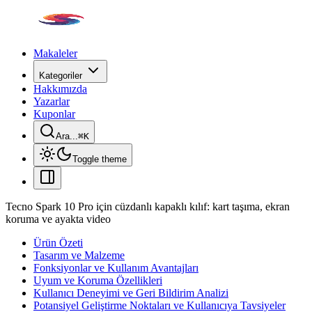
Makaleler
Kategoriler
Hakkımızda
Yazarlar
Kuponlar
Ara...
⌘
K
Toggle theme
Tecno Spark 10 Pro için cüzdanlı kapaklı kılıf: kart taşıma, ekran
koruma ve ayakta video
Ürün Özeti
Tasarım ve Malzeme
Fonksiyonlar ve Kullanım Avantajları
Uyum ve Koruma Özellikleri
Kullanıcı Deneyimi ve Geri Bildirim Analizi
Potansiyel Geliştirme Noktaları ve Kullanıcıya Tavsiyeler