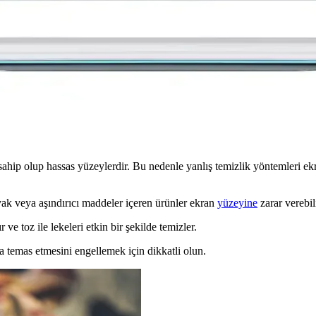
erme Rehberi
 hızlıca tamamlanır. Bölge ve ülke ayarları, otomatik tarama ve bağlan
 ile Günümüz Eğilimlerine Uyum Sağlayan Cihaz
 özellikleriyle içerik tüketimini kolaylaştıran taşınabilir cihazdır.
p olup hassas yüzeylerdir. Bu nedenle yanlış temizlik yöntemleri ekra
k veya aşındırıcı maddeler içeren ürünler ekran
yüzeyine
zarar verebili
r ve toz ile lekeleri etkin bir şekilde temizler.
 temas etmesini engellemek için dikkatli olun.