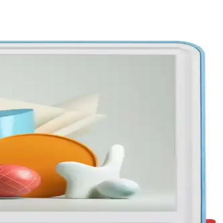
k sektörde önemli değişikliklere yol açıyor.
cesini yeni seviyeye taşır.
bilgiler sunar.
ıtma deneyiminizi geliştirin.
ksek kaliteli aktarım sağlar.