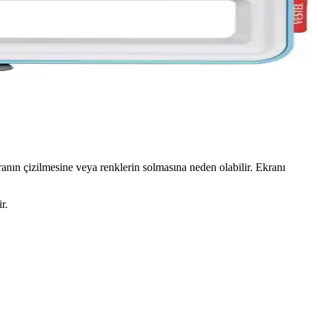
tı kontrolleriyle sorunsuz izleme sağlayın.
nın çizilmesine veya renklerin solmasına neden olabilir. Ekranı
r.