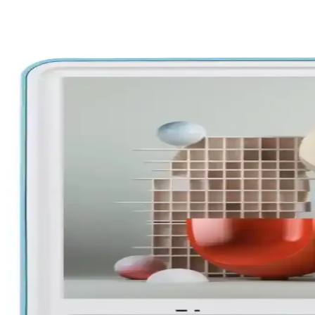
Panasonic'in Televizyon Üretimindeki Değişim ve Jap
Panasonic'in plazma televizyonlardaki mirası ve Japonya'nın televizyon
TCL 65C655 65 İnç 4K HDR Dolby Vision Akıllı Televi
TCL 65C655, 65 inç 4K HDR Dolby Vision özellikleriyle öne çıkan akıll
TV ve Ekran Boyutlarında İnç Ölçüsü: Kullanım ve 
Televizyon ve ekran ölçüleri, inç kavramı ve ölçüm yöntemleriyle ilgili 
AirPlay ve Mac Entegrasyonu ile Kablosuz Ekran P
AirPlay ve Mac entegrasyonu sayesinde kablosuz ekran paylaşımı kolay
TCL Markası: Ürün Çeşitliliği ve Fiyat Avantajlarıyl
TCL, geniş ürün portföyü ve uygun fiyatlarıyla öne çıkarken, müşteri 
Samsung Smart View ile Mobil ve Televizyon Deneyim
Samsung Smart View, mobil cihazlar ve televizyonlar arasında kablosuz 