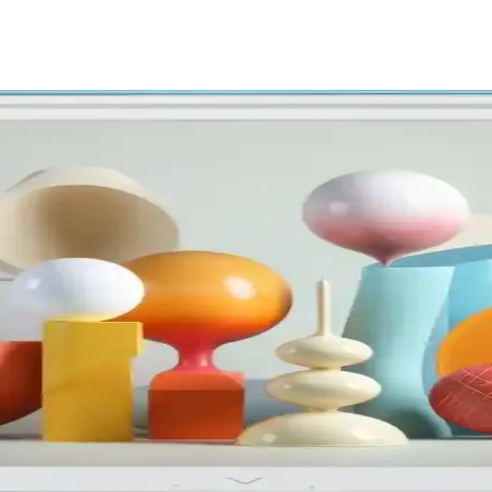
onya'dan Çin'e Geçiş Süreci
 üretimindeki gerilemesi, Çinli firmaların pazar hakimiyetiyle birleşere
zyon Özellikleri ve Kullanım Alanları
ı televizyon, geniş ekran ve gelişmiş bağlantı seçenekleriyle ev eğlen
Ölçüm Yöntemleri Hakkında Kapsamlı Bilgi
detaylı bilgiler içerir. Doğru ekran seçimi için temel ölçümler ve pratik 
aylaşımında Yeni Dönem
laşıyor. Uyumlu cihazlar ve güvenli bağlantılarla medya ve ekran yans
a Güçlü Bir Marka mı Yoksa Eleştirilerin Merkezi mi?
hizmetleri ve destek konusundaki sorunlar markanın algısını etkiliyor.
ini Geliştiren Pratik Çözüm
içerik paylaşımını kolaylaştıran kullanışlı bir uygulamadır. Hızlı ve yü