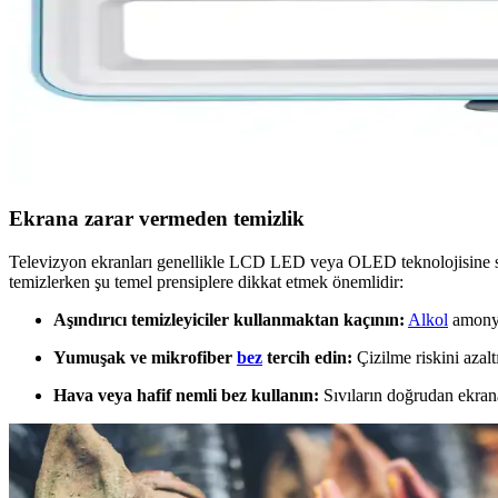
Samsung Smart TV'de Kanal Ayarları ve Sorun Gid
Samsung Smart TV'de kanal ayarlama işlemi, doğru adımlar ve ayarlarla
Vestel Mobil TV: Taşınabilir ve Kablosuz Teknoloji
Vestel mobil TV, hareket halinde yüksek çözünürlük ve kablosuz bağlantı
Ekrana zarar vermeden temizlik
Televizyon ekranları genellikle LCD LED veya OLED teknolojisine sahi
temizlerken şu temel prensiplere dikkat etmek önemlidir:
Aşındırıcı temizleyiciler kullanmaktan kaçının:
Alkol
amonya
Yumuşak ve mikrofiber
bez
tercih edin:
Çizilme riskini azaltı
Hava veya hafif nemli bez kullanın:
Sıvıların doğrudan ekrana