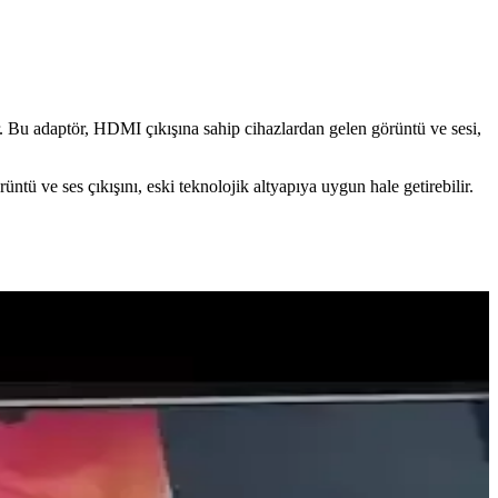
 Bu adaptör, HDMI çıkışına sahip cihazlardan gelen görüntü ve sesi,
üntü ve ses çıkışını, eski teknolojik altyapıya uygun hale getirebilir.
jları
umluluğu ile profesyonel ve ev kullanımı için ideal.
ek, en uygun bağlantı seçimini yapmanıza yardımcı oluyoruz.