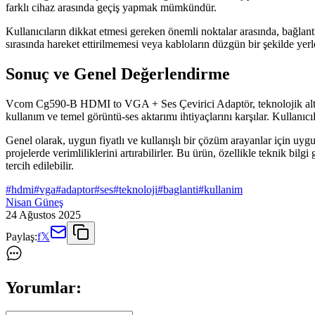
farklı cihaz arasında geçiş yapmak mümkündür.
Kullanıcıların dikkat etmesi gereken önemli noktalar arasında, bağlan
sırasında hareket ettirilmemesi veya kabloların düzgün bir şekilde yerleş
Sonuç ve Genel Değerlendirme
Vcom Cg590-B HDMI to VGA + Ses Çevirici Adaptör, teknolojik altyapı
kullanım ve temel görüntü-ses aktarımı ihtiyaçlarını karşılar. Kullanıcı
Genel olarak, uygun fiyatlı ve kullanışlı bir çözüm arayanlar için uygu
projelerde verimliliklerini artırabilirler. Bu ürün, özellikle teknik bi
tercih edilebilir.
#
hdmi
#
vga
#
adaptor
#
ses
#
teknoloji
#
baglanti
#
kullanim
Nisan Güneş
24 Ağustos 2025
Paylaş:
f
𝕏
Yorumlar: