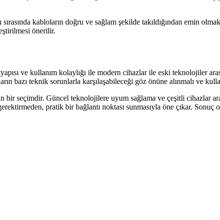
tı sırasında kabloların doğru ve sağlam şekilde takıldığından emin olmak
tirilmesi önerilir.
sı ve kullanım kolaylığı ile modern cihazlar ile eski teknolojiler ar
ların bazı teknik sorunlarla karşılaşabileceği göz önüne alınmalı ve kull
n bir seçimdir. Güncel teknolojilere uyum sağlama ve çeşitli cihazlar ar
lgi gerektirmeden, pratik bir bağlantı noktası sunmasıyla öne çıkar. Sonuç