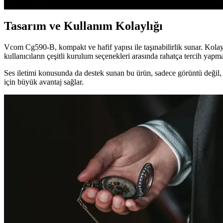
Tasarım ve Kullanım Kolaylığı
Vcom Cg590-B, kompakt ve hafif yapısı ile taşınabilirlik sunar. Kolay 
kullanıcıların çeşitli kurulum seçenekleri arasında rahatça tercih yap
Ses iletimi konusunda da destek sunan bu ürün, sadece görüntü değil, a
için büyük avantaj sağlar.