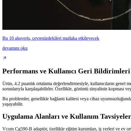
Bu 10 alışveriş, çevrenizdekileri mutlaka etkileyecek
devamını oku
Performans ve Kullanıcı Geri Bildirimleri
Ürün, 4.2 puanlık ortalama değerlendirmesiyle, kullanıcıların genel me
sorunlarıyla karşılaşabilirler. Özellikle, görüntü sinyalinin kopması ve
Bu problemler, genellikle bağlantı kalitesi veya cihaz uyumsuzluğunda
yaşayabilir.
Uygulama Alanları ve Kullanım Tavsiyeler
Vcom Cg590-B adaptör, özellikle eğitim kurumları, iş yerleri ve ev ort