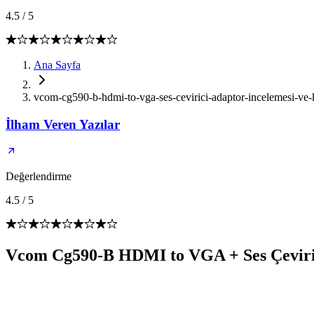
4.5
/
5
Ana Sayfa
vcom-cg590-b-hdmi-to-vga-ses-cevirici-adaptor-incelemesi-ve-
İlham Veren Yazılar
Değerlendirme
4.5
/
5
Vcom Cg590-B HDMI to VGA + Ses Çeviric