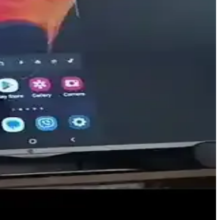
 kullanım alanlarıyla bağlantı teknolojileri yakından inceleniyor.
ğlar. Uygun kablo seçimi ve dikkat edilmesi gerekenler önemli.
 seçenekleri ve adaptör ihtiyaçları hakkında bilgi edin.
luluğunu artırır ve içerik deneyimini geliştirir.
tı seçenekleri ve sorun giderme önerileriyle büyük ekran deneyimini
e anlatıyoruz.