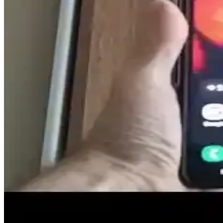
HDMI ve USB bağlantıları, yüksek çözünürlük ve hızlı veri aktarımıyla
Telefon ve Televizyon Bağlantısında Kablolu Yöntemle
Telefon ve televizyonlar arasındaki kablolu bağlantı yöntemleri, HDMI
MacBook Girişleri ve Bağlantı Noktalarının Güncel Öz
MacBook'larda USB-C, Thunderbolt ve HDMI portlarının özellikleri, kull
Kablolu Görüntü Aktarımı Yöntemleri ve Akıllı Tele
Kablolu görüntü aktarım yöntemleri, yüksek kalite ve stabilite sunar.
Samsung telefonlarını televizyona bağlama rehberi: a
Samsung telefonlarınızı televizyona bağlamanın kablosuz ve kablolu yo
kolayca yaşayın.
Samsung Telefonlarını Televizyona Bağlama Yöntemle
Samsung telefonlarınızı televizyona bağlamanın kablosuz ve kablolu yön