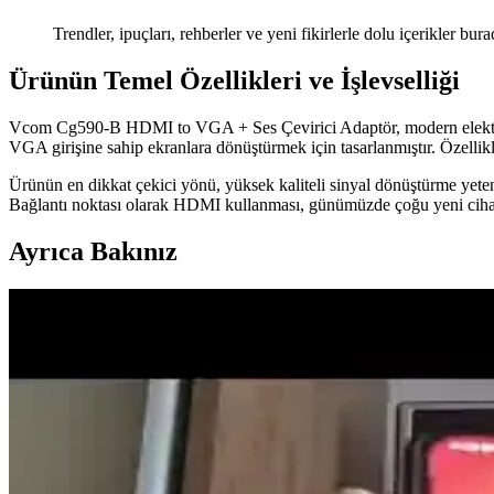
Trendler, ipuçları, rehberler ve yeni fikirlerle dolu içerikler bura
Ürünün Temel Özellikleri ve İşlevselliği
Vcom Cg590-B HDMI to VGA + Ses Çevirici Adaptör, modern elektronik 
VGA girişine sahip ekranlara dönüştürmek için tasarlanmıştır. Özellikle
Ürünün en dikkat çekici yönü, yüksek kaliteli sinyal dönüştürme yeteneği
Bağlantı noktası olarak HDMI kullanması, günümüzde çoğu yeni cihazda
Ayrıca Bakınız
Paugge 4K 60Hz Ultra HD Displayport to HDMI V2.0 
Paugge 4K 60Hz DisplayPort to HDMI V2.0 adaptör kablo, yüksek çözünü
Monitör Bağlantı Türleri ve Kullanım Alanları Analizi
Bu makalede, HDMI, DisplayPort, VGA ve DVI gibi monitör bağlantı tür
HDMI ve USB Bağlantılarının Güncel Kullanım ve Tek