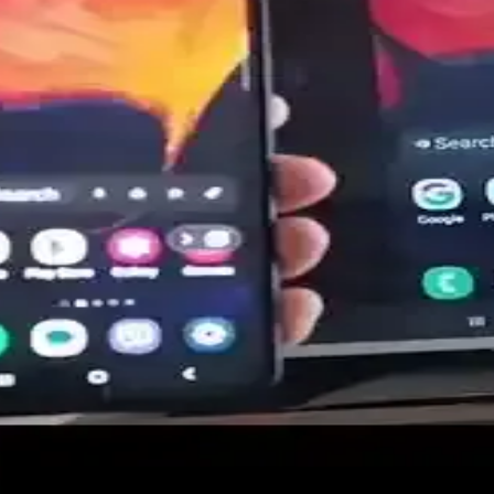
 modern cihazların vazgeçilmezleri haline geliyor. Güncel gelişmeler ve
r ve Kullanılan Teknolojiler
, VGA ve RCA gibi kablo türleri ile yüksek kalite ve stabil iletişim sa
ellikleri ve Teknolojik Evrimi
anım alanları ve teknolojik gelişmelerle ilgili detaylar. Cihaz bağlantı
fonlarla Uyumlu Çözümler
 HDMI, MHL, SlimPort ve USB-C teknolojileri, telefon ve televizyon uyum
dımlar ve ipuçları
llarını, adımlarını ve ipuçlarını içeren kapsamlı rehber. Uygun bağlan
ri ve En Güncel Teknolojiler
temlerini, teknolojik gelişmeleri ve kullanım adımlarını detaylı şekild