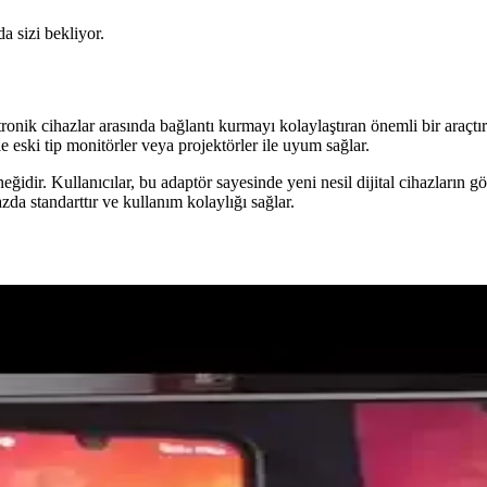
da sizi bekliyor.
cihazlar arasında bağlantı kurmayı kolaylaştıran önemli bir araçtır.
 eski tip monitörler veya projektörler ile uyum sağlar.
dir. Kullanıcılar, bu adaptör sayesinde yeni nesil dijital cihazların gör
 standarttır ve kullanım kolaylığı sağlar.
Adaptör Kablo Teknik Özellikleri ve Kullanım Avanta
rlük ve akıcı görüntü ile ses aktarımı sağlar, dayanıklı yapısı ve uy
 Güncel Teknolojilerle Birlikte
lerini, özelliklerini ve kullanım alanlarını detaylı şekilde inceleyer
nolojik Gelişmeleri