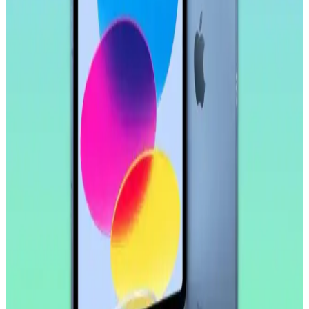
Ekranlı Güçlü ve Çok Yönlü Tablet Özellikleri
Samsung Galaxy Tab S11 Ultra, 14.6 inç AMOLED ekran, güçlü
işlemci ve uzun pil ömrü ile çok yönlü kullanım sunar. Profesyonel
ve eğlence amaçlı ideal bir tablet deneyimi sağlar.
Samsung Galaxy Tab S9 FE+ Plus için Nano
Kırılmaz Esnek Ekran Koruyucu İncelemesi
Samsung Galaxy Tab S9 FE+ Plus için tasarlanmış nano cam ekran
koruyucu, yüksek dayanıklılık ve net görüntü sağlar. Kolay
uygulama ve göz yorgunluğunu azaltıcı özellikleriyle ekran
korumasında yeni standart.
Huawei MatePad 10.4 için Nano Esnek Cam Ekran
Koruyucu İncelemesi ve Kullanıcı Deneyimleri
Huawei MatePad 10.4 uyumlu nano esnek cam ekran koruyucu,
yüksek dayanıklılık ve şeffaflık sağlar, kolay uygulama ve iyi
koruma özellikleriyle öne çıkar.
Apple iPad Pro'da Donanım Sınırlı, Yazılım
Geliştirmeleri Öncelikli Yaklaşım