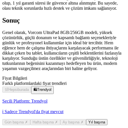
olup, 1 yıl garanti süresi ile güvence altına alınmıştır. Bu sayede,
olası teknik sorunlarda hızlı destek ve çözüm imkanı sağlanıyor.
Sonuç
Genel olarak, Vorcom UltraPad 8GB/256GB modeli, yüksek
çözünürlük, güçlü donanım ve kapsamlı bağlantı seçenekleriyle
günlük ve profesyonel kullanımlar için ideal bir tercihtir. Hem
eğlence hem de çalışma ihtiyaçlarını karşılayacak performansı ile
dikkat çeken bu tablet, kullanıcıların çeşitli beklentilerini fazlasıyla
karşılıyor. Sunduğu üstün özellikler ve güvenilirliğiyle, teknoloji
tutkunlarının beğenisini kazanmayı hedefleyen bu ürün, modern
yaşamın vazgeçilmez araçlarından biri haline geliyor.
Fiyat Bilgileri
Farklı platformlardaki fiyat trendleri
🛒
Hepsiburada
🛍️
Trendyol
Seçili Platform:
Trendyol
ℹ️ Sadece Trendyol'da fiyat mevcut
Gün başına
✗
Hafta başına
✗
Ay başına
✗
Yıl başına