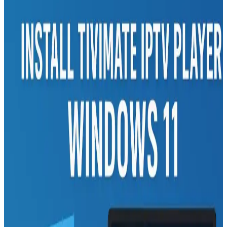
Programlarının Temel Özellikleri ve Güvenlik
İpuçları
IPTV uygulamaları, mobil cihazlarda yüksek çözünürlükte canlı TV
izleme ve kişiselleştirme imkanı sunar. Güvenilir platformlar ve
VPN kullanımıyla güvenli ve kesintisiz televizyon keyfi elde edilir.
Ücretsiz IPTV Uygulamaları ve Güvenlik İpuçları:
Yasal ve Güvenli İzleme Rehberi
İnternet teknolojileriyle televizyon izleme alışkanlıklarımız değişiyor.
Ücretsiz IPTV uygulamalarını kullanırken güvenlik ve yasal risklere
dikkat etmek önemli, güvenilir içerik ve cihaz korumasıyla keyifli
izleme mümkün.
Bilgisayarlar İçin IPTV Uygulamaları ve Güncel
Teknolojik Gelişmeler Hakkında Kapsamlı Rehber
İnternet üzerinden televizyon izleme alışkanlığı artarken, uygun
IPTV uygulamalarının özellikleri ve seçim kriterleri detaylı şekilde
inceleniyor.
Gelişen Teknolojide VDSL Modemlerin ve GMX E-
posta Hizmetlerinin Güncel Kullanım İpuçları